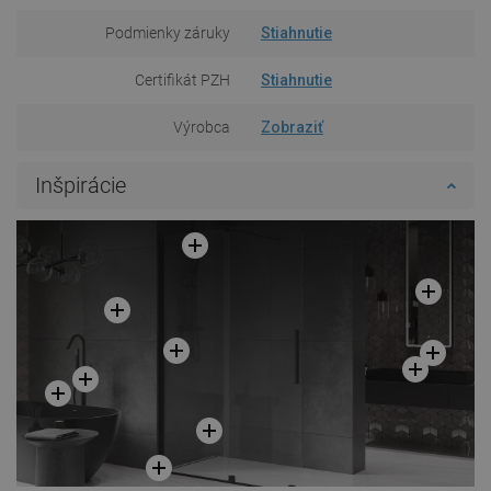
Podmienky záruky
Stiahnutie
Certifikát PZH
Stiahnutie
Výrobca
Zobraziť
Inšpirácie