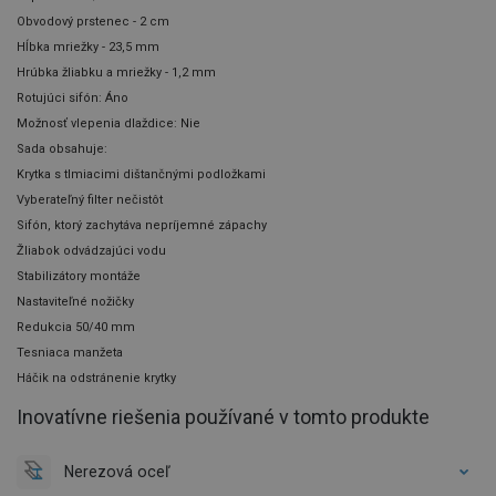
Obvodový prstenec - 2 cm
Hĺbka mriežky - 23,5 mm
Hrúbka žliabku a mriežky - 1,2 mm
Rotujúci sifón: Áno
Možnosť vlepenia dlaždice: Nie
Sada obsahuje:
Krytka s tlmiacimi dištančnými podložkami
Vyberateľný filter nečistôt
Sifón, ktorý zachytáva nepríjemné zápachy
Žliabok odvádzajúci vodu
Stabilizátory montáže
Nastaviteľné nožičky
Redukcia 50/40 mm
Tesniaca manžeta
Háčik na odstránenie krytky
Inovatívne riešenia používané v tomto produkte
Nerezová oceľ