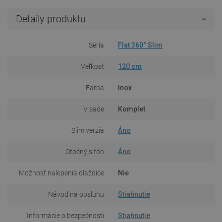
Detaily produktu
Séria
Flat 360° Slim
Veľkosť
120 cm
Farba
Inox
V sade
Komplet
Slim verzia
Áno
Otočný sifón
Áno
Možnosť nalepenia dlaždice
Nie
Návod na obsluhu
Stiahnutie
Informácie o bezpečnosti
Stiahnutie