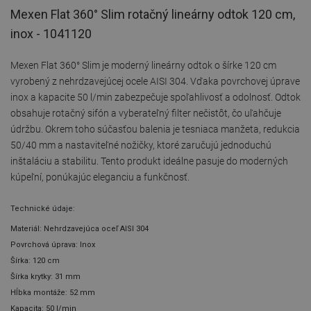
Mexen Flat 360° Slim rotačný lineárny odtok 120 cm,
inox - 1041120
Mexen Flat 360° Slim je moderný lineárny odtok o šírke 120 cm
vyrobený z nehrdzavejúcej ocele AISI 304. Vďaka povrchovej úprave
inox a kapacite 50 l/min zabezpečuje spoľahlivosť a odolnosť. Odtok
obsahuje rotačný sifón a vyberateľný filter nečistôt, čo uľahčuje
údržbu. Okrem toho súčasťou balenia je tesniaca manžeta, redukcia
50/40 mm a nastaviteľné nožičky, ktoré zaručujú jednoduchú
inštaláciu a stabilitu. Tento produkt ideálne pasuje do moderných
kúpeľní, ponúkajúc eleganciu a funkčnosť.
Technické údaje:
Materiál: Nehrdzavejúca oceľ AISI 304
Povrchová úprava: Inox
Šírka: 120 cm
Šírka krytky: 31 mm
Hĺbka montáže: 52 mm
Kapacita: 50 l/min