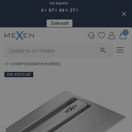
Dni kúpeľní:
6
07
44
26
D
H
M
S
close
Zobraziť
0
search
Lineárne podlahové odtoky
DNI KÚPEĽNÍ