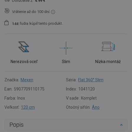
Doručenie z:
4.99 €
Vrátenie až do 100 dní
ľudia
kúpil tento produkt.
1
4
4
Nerezová oceľ
Slim
Nízka montáž
Značka:
Mexen
Séria:
Flat 360° Slim
Ean:
5907709110175
Index:
1041120
Farba:
Inox
V sade:
Komplet
Veľkosť:
120 cm
Otočný sifón:
Áno
Popis