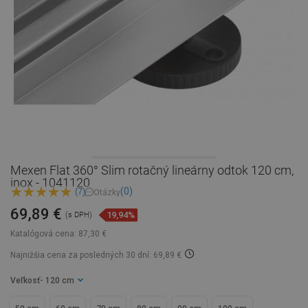
Mexen Flat 360° Slim rotačný lineárny odtok 120 cm,
inox - 1041120
(0)
(7)
Otázky
69,89 €
19,94%
(s DPH)
Katalógová cena:
87,30 €
Najnižšia cena za posledných 30 dní: 69,89 €
Veľkosť
- 120 cm