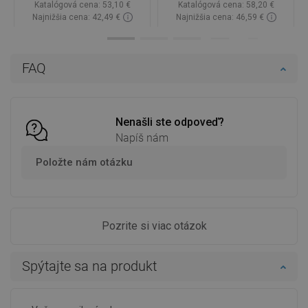
Katalógová cena:
53,10 €
Katalógová cena:
58,20 €
Najnižšia cena: 42,49 €
Najnižšia cena: 46,59 €
Dostupnosť:
Na sklade
Dostupnosť:
Na sklade
Do košíka
Do košíka
FAQ
Porovnaj
favorite_border
Obľúbené
Porovnaj
favorite_border
Obľúbené
Nenašli ste odpoveď?
Napíš nám
Položte nám otázku
Pozrite si viac otázok
Spýtajte sa na produkt