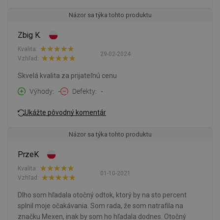
Názor sa týka tohto produktu
Zbig K.
Kvalita:
29-02-2024
Vzhľad:
Skvelá kvalita za prijateľnú cenu
Výhody
-
Defekty
-
Ukážte pôvodný komentár
Názor sa týka tohto produktu
PrzeK
Kvalita:
01-10-2021
Vzhľad:
Dlho som hľadala otočný odtok, ktorý by na sto percent
splnil moje očakávania. Som rada, že som natrafila na
značku Mexen, inak by som ho hľadala dodnes. Otočný