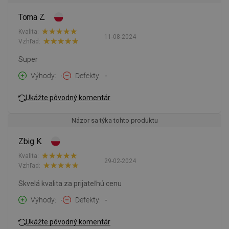
Toma Z.
Kvalita:
11-08-2024
Vzhľad:
Super
Výhody
-
Defekty
-
Ukážte pôvodný komentár
Názor sa týka tohto produktu
Zbig K.
Kvalita:
29-02-2024
Vzhľad:
Skvelá kvalita za prijateľnú cenu
Výhody
-
Defekty
-
Ukážte pôvodný komentár