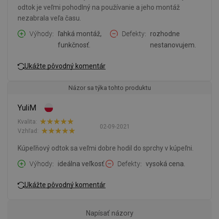
odtok je veľmi pohodlný na používanie a jeho montáž
nezabrala veľa času.
Výhody
ľahká montáž,
Defekty
rozhodne
funkčnosť.
nestanovujem.
Ukážte pôvodný komentár
Názor sa týka tohto produktu
YuliM
Kvalita:
02-09-2021
Vzhľad:
Kúpeľňový odtok sa veľmi dobre hodil do sprchy v kúpeľni.
Výhody
ideálna veľkosť.
Defekty
vysoká cena.
Ukážte pôvodný komentár
Napísať názory