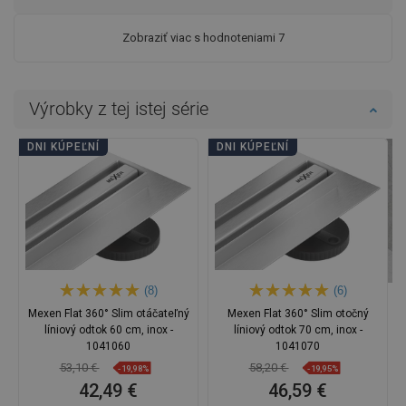
Zobraziť viac s hodnoteniami 7
Výrobky z tej istej série
DNI KÚPEĽNÍ
DNI KÚPEĽNÍ
(8)
(6)
Mexen Flat 360° Slim otáčateľný
Mexen Flat 360° Slim otočný
líniový odtok 60 cm, inox -
líniový odtok 70 cm, inox -
1041060
1041070
53,10 €
58,20 €
-19,98%
-19,95%
42,49 €
46,59 €