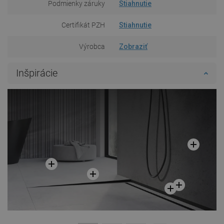
Podmienky záruky
Stiahnutie
Certifikát PZH
Stiahnutie
Výrobca
Zobraziť
Inšpirácie