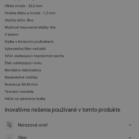
Hĺbka mreže - 23,5 mm
Hrúbka žľabu a mreže - 1,2 mm
Otočný sifón: Áno
Možnosť vlepovania dlažby: Nie
V balení:
Krytka s tlmiacimi podložkami
Vyberateľný filter nečistôt
Sifón zastavujúci nepríjemné pachy
Žľab odvádzajúci vodu
Montážne stabilizátory
Nastaviteľné nožičky
Redukcia 50/40 mm
Tesniaci manžeta
Háčik na vyberanie krytky
Inovatívne riešenia používané v tomto produkte
Nerezová oceľ
Slim