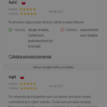
RufiC
Kvalita:
08-08-2021
Vzhľad:
Rozhodne odporúčam líniový odtok značky Mexen.
Výhody
dizajn, kvalita,
Defekty
nepostrehol
funkčnosť,
som žiadne.
jednoduchosť pri
montáži.
Ukážte pôvodný komentár
Názor sa týka tohto produktu
KajN
Kvalita:
26-02-2021
Vzhľad:
Pri rekonštrukcii kúpeľne som sa okrem armatúr musel
rozhodnúť pre výber odtoku. Zvolil som produkt značky