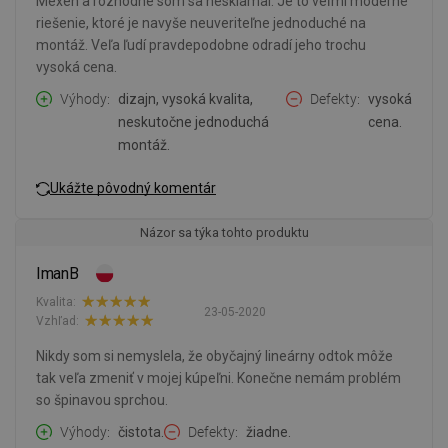
Mexen a rozhodne som sa nesklamal. Je to veľmi moderné
riešenie, ktoré je navyše neuveriteľne jednoduché na
montáž. Veľa ľudí pravdepodobne odradí jeho trochu
vysoká cena.
Výhody
dizajn, vysoká kvalita,
Defekty
vysoká
neskutočne jednoduchá
cena.
montáž.
Ukážte pôvodný komentár
Názor sa týka tohto produktu
ImanB
Kvalita:
23-05-2020
Vzhľad:
Nikdy som si nemyslela, že obyčajný lineárny odtok môže
tak veľa zmeniť v mojej kúpeľni. Konečne nemám problém
so špinavou sprchou.
Výhody
čistota.
Defekty
žiadne.