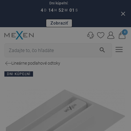
Dni kúpeľní:
4
14
52
00
D
H
M
S
close
Zobraziť
0
search
Lineárne podlahové odtoky
DNI KÚPEĽNÍ