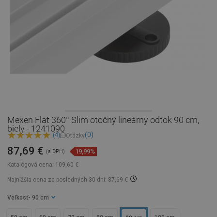
Mexen Flat 360° Slim otočný lineárny odtok 90 cm,
biely - 1241090
(0)
(4)
Otázky
87,69 €
19,99%
(s DPH)
Katalógová cena:
109,60 €
Najnižšia cena za posledných 30 dní: 87,69 €
Veľkosť
- 90 cm