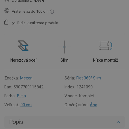
Doručenie z:
4.99 €
Vrátenie až do 100 dní
ľudia
kúpil tento produkt.
5
1
Nerezová oceľ
Slim
Nízka montáž
Značka:
Mexen
Séria:
Flat 360° Slim
Ean:
5907709115842
Index:
1241090
Farba:
Biela
V sade:
Komplet
Veľkosť:
90 cm
Otočný sifón:
Áno
Popis