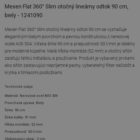
Mexen Flat 360° Slim otočný lineárny odtok 90 cm,
biely - 1241090
Mexen Flat 360° Slim otočný lineárny odtok 90 cm sa vyznačuje
elegantným bielym povrchom a pevnou konštrukciou z nerezovej
ocele AISI 304. Vďaka šírke 90 cm a priepustnosti 50 l/min je ideálny
pre moderné kúpeľne. Malá hĺbka montáže (52 mm) a otočný sifón
zaisťujú ľahkú inštaláciu a používanie. Produkt je vybavený prvkami
ako sifón zastavujúci nepríjemné pachy, vyberateľný filter nečistôt a
krytka s tlmiacimi podložkami.
Technické údaje:
Materiál: Nerezová oceľ AISI 304
Povrchová úprava: Biely
Šírka: 90 cm
Šírka krytky: 31 mm
Hĺbka montáže: 52 mm
Priepustnosť: 50 l/min
Obklopujúci okraj - 2 cm