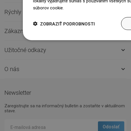
lokality vyjadrujete súhlas s používaním všetkých 
súborov cookie.
Dowiedz się więcej
Rýchly kontakt

ZOBRAZIŤ PODROBNOSTI
Zákaznícky servis

Užitočné odkazy

O nás

Newsletter
Zaregistrujte sa na informačný bulletin a zostaňte v aktuálnom
stave.