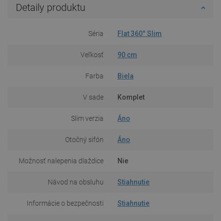
Detaily produktu
Séria
Flat 360° Slim
Veľkosť
90 cm
Farba
Biela
V sade
Komplet
Slim verzia
Áno
Otočný sifón
Áno
Možnosť nalepenia dlaždice
Nie
Návod na obsluhu
Stiahnutie
Informácie o bezpečnosti
Stiahnutie