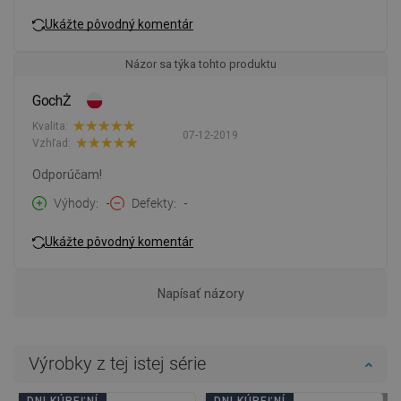
Ukážte pôvodný komentár
Názor sa týka tohto produktu
GochŻ
Kvalita:
07-12-2019
Vzhľad:
Odporúčam!
Výhody
-
Defekty
-
Ukážte pôvodný komentár
Napísať názory
Výrobky z tej istej série