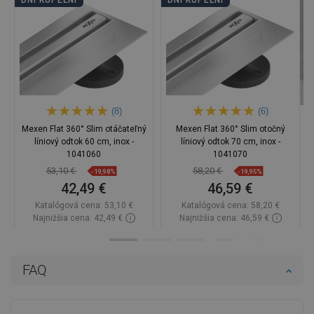
DNI KÚPEĽNÍ
DNI KÚPEĽNÍ
(8)
(6)
Mexen Flat 360° Slim otáčateľný
Mexen Flat 360° Slim otočný
líniový odtok 60 cm, inox -
líniový odtok 70 cm, inox -
1041060
1041070
53,10 €
58,20 €
-19,98%
-19,95%
42,49 €
46,59 €
Katalógová cena:
53,10 €
Katalógová cena:
58,20 €
Najnižšia cena: 42,49 €
Najnižšia cena: 46,59 €
Dostupnosť:
Na sklade
Dostupnosť:
Na sklade
Do košíka
Do košíka
FAQ
Porovnaj
favorite_border
Obľúbené
Porovnaj
favorite_border
Obľúbené