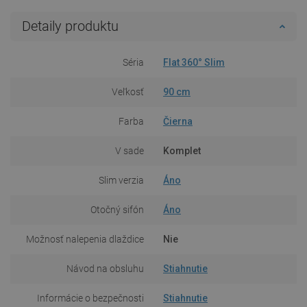
Detaily produktu
Séria
Flat 360° Slim
Veľkosť
90 cm
Farba
Čierna
V sade
Komplet
Slim verzia
Áno
Otočný sifón
Áno
Možnosť nalepenia dlaždice
Nie
Návod na obsluhu
Stiahnutie
Informácie o bezpečnosti
Stiahnutie