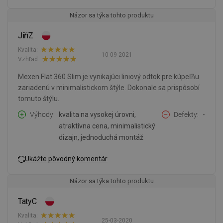
Názor sa týka tohto produktu
JiříZ
Kvalita:
10-09-2021
Vzhľad:
Mexen Flat 360 Slim je vynikajúci liniový odtok pre kúpeľňu
zariadenú v minimalistickom štýle. Dokonale sa prispôsobí
tomuto štýlu.
Výhody
kvalita na vysokej úrovni,
Defekty
-
atraktívna cena, minimalistický
dizajn, jednoduchá montáž
Ukážte pôvodný komentár
Názor sa týka tohto produktu
TatyC
Kvalita:
25-03-2020