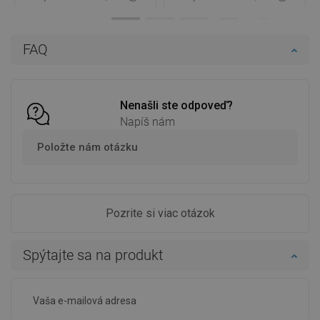
Dostupnosť:
Na sklade
Dostupnosť:
Na sklade
Do košíka
Do košíka
FAQ
Porovnaj
favorite_border
Obľúbené
Porovnaj
favorite_border
Obľúbené
Nenašli ste odpoveď?
Napíš nám
Položte nám otázku
Pozrite si viac otázok
Spýtajte sa na produkt