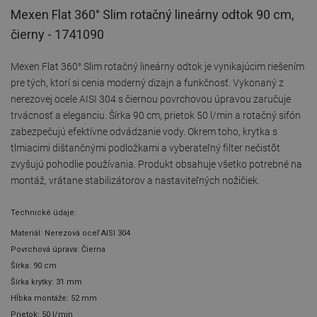
Mexen Flat 360° Slim rotačný lineárny odtok 90 cm,
čierny - 1741090
Mexen Flat 360° Slim rotačný lineárny odtok je vynikajúcim riešením
pre tých, ktorí si cenia moderný dizajn a funkčnosť. Vykonaný z
nerezovej ocele AISI 304 s čiernou povrchovou úpravou zaručuje
trvácnosť a eleganciu. Šírka 90 cm, prietok 50 l/min a rotačný sifón
zabezpečujú efektívne odvádzanie vody. Okrem toho, krytka s
tlmiacimi dištančnými podložkami a vyberateľný filter nečistôt
zvyšujú pohodlie používania. Produkt obsahuje všetko potrebné na
montáž, vrátane stabilizátorov a nastaviteľných nožičiek.
Technické údaje:
Materiál: Nerezová oceľ AISI 304
Povrchová úprava: Čierna
Šírka: 90 cm
Šírka krytky: 31 mm
Hĺbka montáže: 52 mm
Prietok: 50 l/min