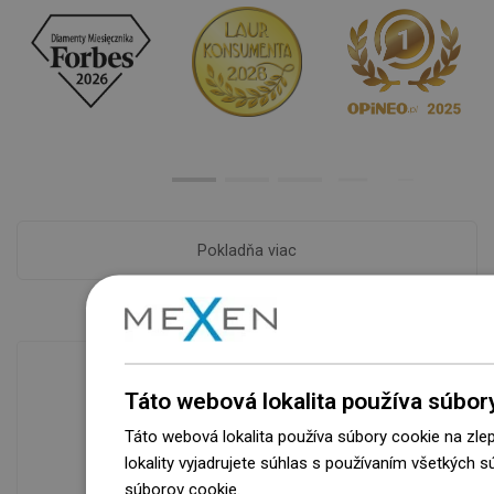
Pokladňa viac
Táto webová lokalita používa súbor
Dostupnosť tovaru
Táto webová lokalita používa súbory cookie na zle
Naše výrobky na vás čakajú v
lokality vyjadrujete súhlas s používaním všetkých 
modernom sklade.Vždy pripravený na
súborov cookie.
Dowiedz się więcej