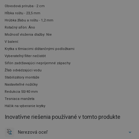
Obvodová príruba - 2 cm
Hĺbka roštu - 23,5 mm
Hrúbka žľabu a roštu - 1,2 mm
Rotačný sifón: Áno
Možnosť vloženia dlažby: Nie
V balení:
Krytka s tlmiacimi dištančnými podložkami
Vyberateľný filter nečistôt
Sifón zadržiavajúci nepríjemné zápachy
Žľab odvádzajúci vodu
Stabilizátory montáže
Nastaviteľné nožičky
Redukcia 50/40 mm
Tesniaca manžeta
Háčik na vyberanie krytky
Inovatívne riešenia používané v tomto produkte
Nerezová oceľ