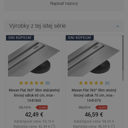
Napísať názory
Výrobky z tej istej série
DNI KÚPEĽNÍ
DNI KÚPEĽNÍ
(8)
(6)
Mexen Flat 360° Slim otáčateľný
Mexen Flat 360° Slim otočný
líniový odtok 60 cm, inox -
líniový odtok 70 cm, inox -
1041060
1041070
53,10 €
58,20 €
-19,98%
-19,95%
42,49 €
46,59 €
Katalógová cena:
53,10 €
Katalógová cena:
58,20 €
Najnižšia cena: 42,49 €
Najnižšia cena: 46,59 €