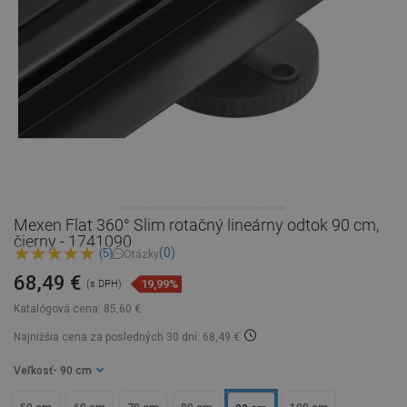
Mexen Flat 360° Slim rotačný lineárny odtok 90 cm,
čierny - 1741090
(0)
(5)
Otázky
68,49 €
19,99%
(s DPH)
Katalógová cena:
85,60 €
Najnižšia cena za posledných 30 dní: 68,49 €
Veľkosť
- 90 cm