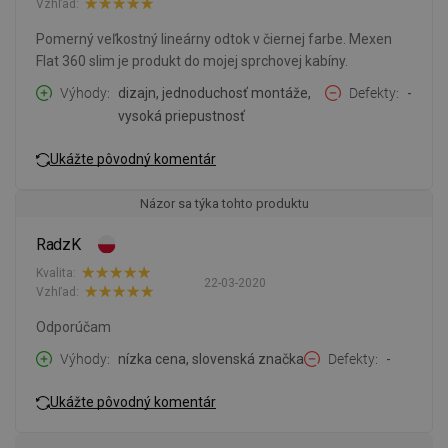
Vzhľad:
Pomerný veľkostný lineárny odtok v čiernej farbe. Mexen
Flat 360 slim je produkt do mojej sprchovej kabíny.
Výhody
dizajn, jednoduchosť montáže,
Defekty
-
vysoká priepustnosť
Ukážte pôvodný komentár
Názor sa týka tohto produktu
RadzK
Kvalita:
22-03-2020
Vzhľad:
Odporúčam
Výhody
nízka cena, slovenská značka
Defekty
-
Ukážte pôvodný komentár