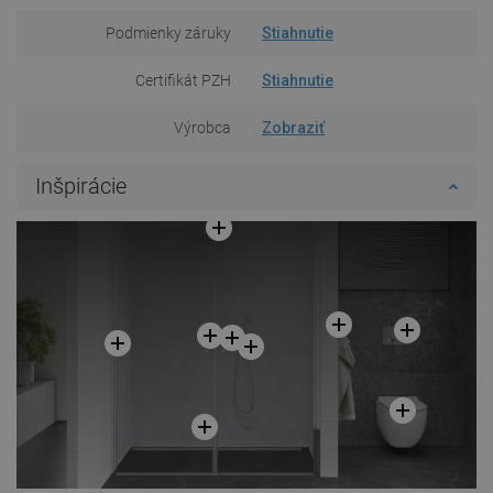
Podmienky záruky
Stiahnutie
Certifikát PZH
Stiahnutie
Výrobca
Zobraziť
Inšpirácie