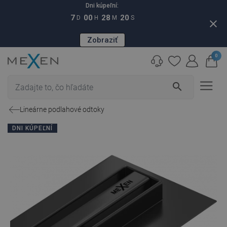
Dni kúpeľní:
7
00
28
19
D
H
M
S
close
Zobraziť
0
search
Lineárne podlahové odtoky
DNI KÚPEĽNÍ