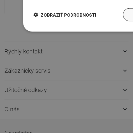
prepravu!
ZOBRAZIŤ PODROBNOSTI
Rýchly kontakt

Zákaznícky servis

Užitočné odkazy

O nás
