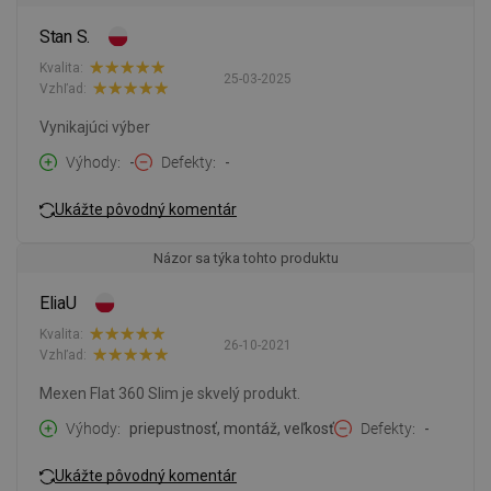
Stan S.
Kvalita:
25-03-2025
Vzhľad:
Vynikajúci výber
Výhody
-
Defekty
-
Ukážte pôvodný komentár
Názor sa týka tohto produktu
EliaU
Kvalita:
26-10-2021
Vzhľad:
Mexen Flat 360 Slim je skvelý produkt.
Výhody
priepustnosť, montáž, veľkosť
Defekty
-
Ukážte pôvodný komentár