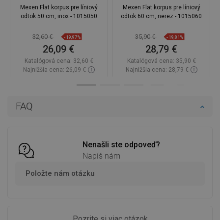
Mexen Flat korpus pre líniový
Mexen Flat korpus pre líniový
odtok 50 cm, inox - 1015050
odtok 60 cm, nerez - 1015060
32,60 €
35,90 €
-19,97%
-19,81%
26,09 €
28,79 €
Katalógová cena:
32,60 €
Katalógová cena:
35,90 €
Najnižšia cena: 26,09 €
Najnižšia cena: 28,79 €
Dostupnosť:
Na sklade
Dostupnosť:
Na sklade
Do košíka
Do košíka
FAQ
Porovnaj
favorite_border
Obľúbené
Porovnaj
favorite_border
Obľúbené
Nenašli ste odpoveď?
Napíš nám
Položte nám otázku
Pozrite si viac otázok