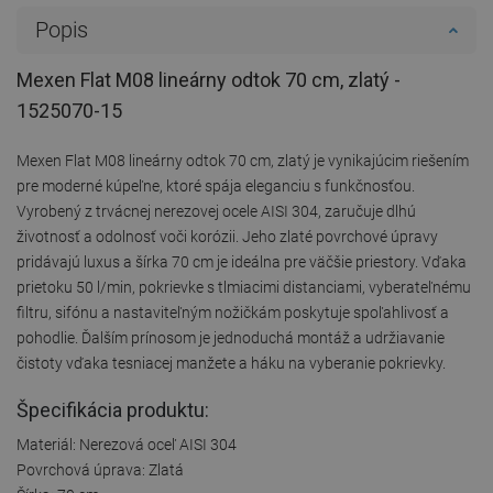
Popis
Mexen Flat M08 lineárny odtok 70 cm, zlatý -
1525070-15
Mexen Flat M08 lineárny odtok 70 cm, zlatý je vynikajúcim riešením
pre moderné kúpeľne, ktoré spája eleganciu s funkčnosťou.
Vyrobený z trvácnej nerezovej ocele AISI 304, zaručuje dlhú
životnosť a odolnosť voči korózii. Jeho zlaté povrchové úpravy
pridávajú luxus a šírka 70 cm je ideálna pre väčšie priestory. Vďaka
prietoku 50 l/min, pokrievke s tlmiacimi distanciami, vyberateľnému
filtru, sifónu a nastaviteľným nožičkám poskytuje spoľahlivosť a
pohodlie. Ďalším prínosom je jednoduchá montáž a udržiavanie
čistoty vďaka tesniacej manžete a háku na vyberanie pokrievky.
Špecifikácia produktu:
Materiál: Nerezová oceľ AISI 304
Povrchová úprava: Zlatá