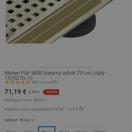
Mexen Flat M08 lineárny odtok 70 cm, zlatý -
1525070-15
(0)
(4)
Otázky
71,19 €
19,92%
(s DPH)
Katalógová cena:
88,90 €
Najnižšia cena za posledných 30 dní: 71,19 €
Veľkosť
- 70 cm