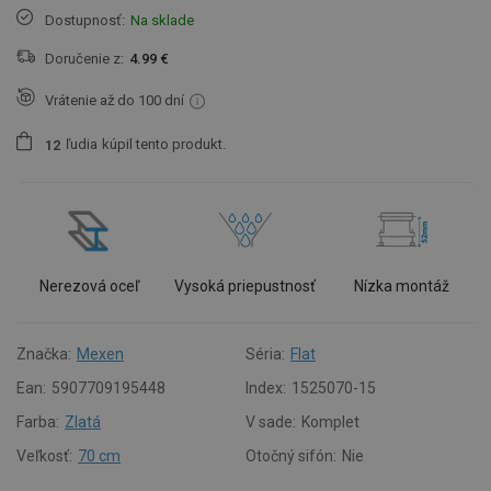
Dostupnosť:
Na sklade
Doručenie z:
4.99 €
Vrátenie až do 100 dní
ľudia
kúpil tento produkt.
1
2
Nerezová oceľ
Vysoká priepustnosť
Nízka montáž
Značka:
Mexen
Séria:
Flat
Ean:
5907709195448
Index:
1525070-15
Farba:
Zlatá
V sade:
Komplet
Veľkosť:
70 cm
Otočný sifón:
Nie