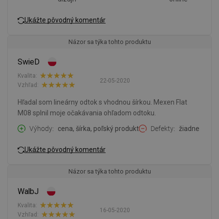
Ukážte pôvodný komentár
Názor sa týka tohto produktu
SwieD
Kvalita:
22-05-2020
Vzhľad:
Hľadal som lineárny odtok s vhodnou šírkou. Mexen Flat
M08 splnil moje očakávania ohľadom odtoku.
Výhody
cena, šírka, poľský produkt
Defekty
žiadne
Ukážte pôvodný komentár
Názor sa týka tohto produktu
WalbJ
Kvalita:
16-05-2020
Vzhľad: