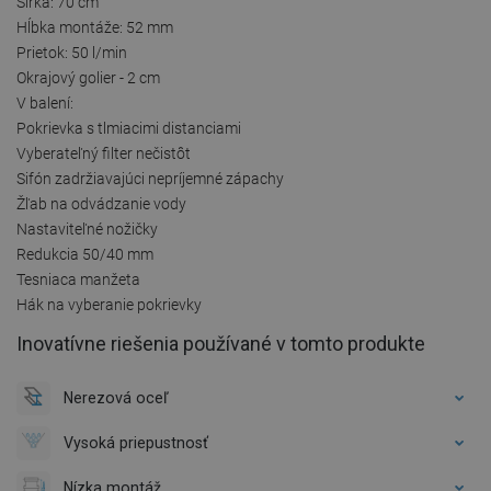
Šírka: 70 cm
Hĺbka montáže: 52 mm
Prietok: 50 l/min
Okrajový golier - 2 cm
V balení:
Pokrievka s tlmiacimi distanciami
Vyberateľný filter nečistôt
Sifón zadržiavajúci nepríjemné zápachy
Žľab na odvádzanie vody
Nastaviteľné nožičky
Redukcia 50/40 mm
Tesniaca manžeta
Hák na vyberanie pokrievky
Inovatívne riešenia používané v tomto produkte
Nerezová oceľ
Vysoká priepustnosť
Nízka montáž