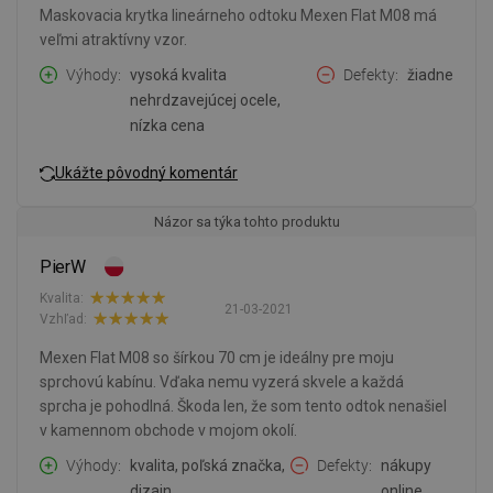
Maskovacia krytka lineárneho odtoku Mexen Flat M08 má
veľmi atraktívny vzor.
Výhody
vysoká kvalita
Defekty
žiadne
nehrdzavejúcej ocele,
nízka cena
Ukážte pôvodný komentár
Názor sa týka tohto produktu
PierW
Kvalita:
21-03-2021
Vzhľad:
Mexen Flat M08 so šírkou 70 cm je ideálny pre moju
sprchovú kabínu. Vďaka nemu vyzerá skvele a každá
sprcha je pohodlná. Škoda len, že som tento odtok nenašiel
v kamennom obchode v mojom okolí.
Výhody
kvalita, poľská značka,
Defekty
nákupy
dizajn
online