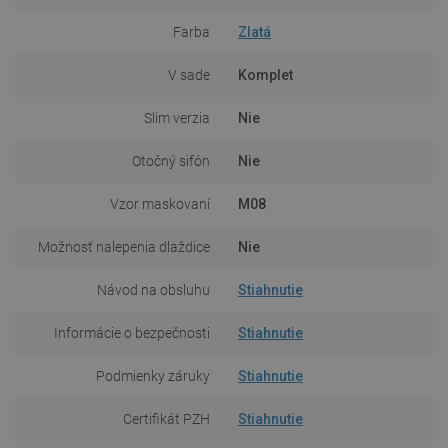
Farba
Zlatá
V sade
Komplet
Slim verzia
Nie
Otočný sifón
Nie
Vzor maskovaní
M08
Možnosť nalepenia dlaždice
Nie
Návod na obsluhu
Stiahnutie
Informácie o bezpečnosti
Stiahnutie
Podmienky záruky
Stiahnutie
Certifikát PZH
Stiahnutie