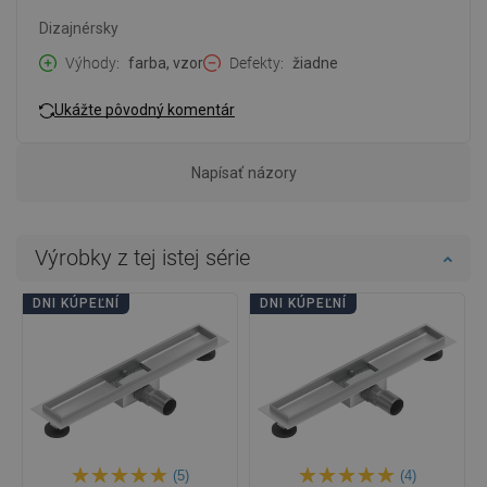
Dizajnérsky
Výhody
farba, vzor
Defekty
žiadne
Ukážte pôvodný komentár
Napísať názory
Výrobky z tej istej série
DNI KÚPEĽNÍ
DNI KÚPEĽNÍ
(5)
(4)