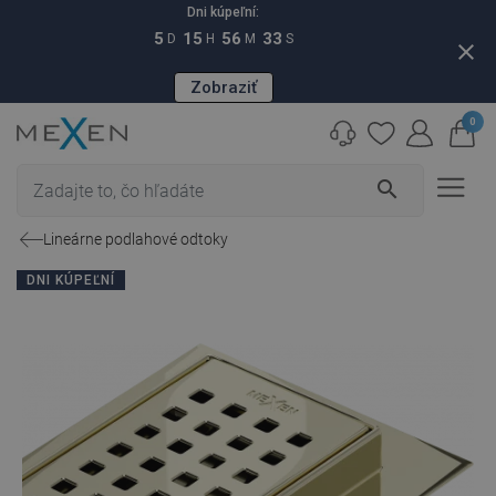
Dni kúpeľní:
5
15
56
32
D
H
M
S
close
Zobraziť
0
search
Lineárne podlahové odtoky
DNI KÚPEĽNÍ