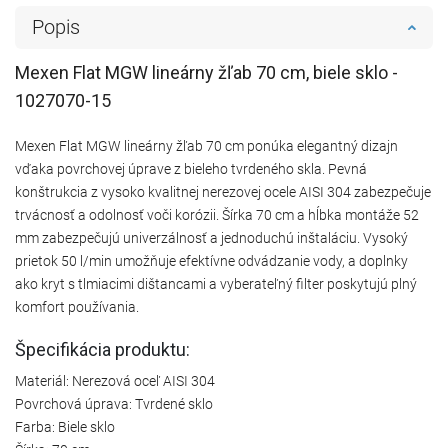
Popis
Mexen Flat MGW lineárny žľab 70 cm, biele sklo -
1027070-15
Mexen Flat MGW lineárny žľab 70 cm ponúka elegantný dizajn
vďaka povrchovej úprave z bieleho tvrdeného skla. Pevná
konštrukcia z vysoko kvalitnej nerezovej ocele AISI 304 zabezpečuje
trvácnosť a odolnosť voči korózii. Šírka 70 cm a hĺbka montáže 52
mm zabezpečujú univerzálnosť a jednoduchú inštaláciu. Vysoký
prietok 50 l/min umožňuje efektívne odvádzanie vody, a doplnky
ako kryt s tlmiacimi dištancami a vyberateľný filter poskytujú plný
komfort používania.
Špecifikácia produktu:
Materiál: Nerezová oceľ AISI 304
Povrchová úprava: Tvrdené sklo
Farba: Biele sklo