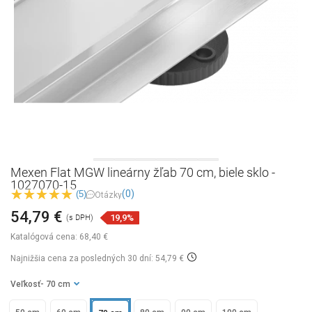
Mexen Flat MGW lineárny žľab 70 cm, biele sklo -
1027070-15
(0)
(5)
Otázky
54,79 €
19,9%
(s DPH)
Katalógová cena:
68,40 €
Najnižšia cena za posledných 30 dní: 54,79 €
Veľkosť
- 70 cm