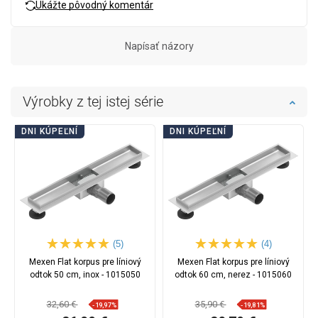
Ukážte pôvodný komentár
Napísať názory
Výrobky z tej istej série
DNI KÚPEĽNÍ
DNI KÚPEĽNÍ
(5)
(4)
Mexen Flat korpus pre líniový
Mexen Flat korpus pre líniový
odtok 50 cm, inox - 1015050
odtok 60 cm, nerez - 1015060
32,60 €
35,90 €
-19,97%
-19,81%