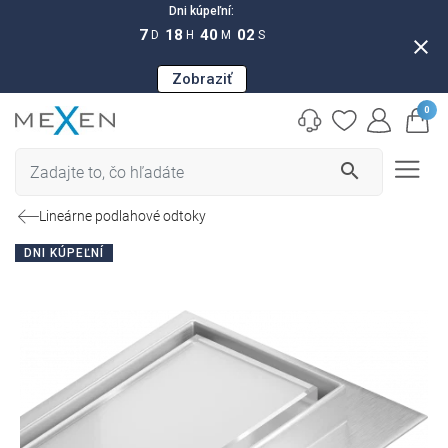
Dni kúpeľní:
7
18
40
01
D
H
M
S
close
Zobraziť
0
search
Lineárne podlahové odtoky
DNI KÚPEĽNÍ