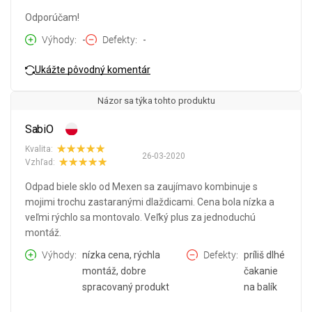
Odporúčam!
Výhody
-
Defekty
-
Ukážte pôvodný komentár
Názor sa týka tohto produktu
SabiO
Kvalita:
26-03-2020
Vzhľad:
Odpad biele sklo od Mexen sa zaujímavo kombinuje s
mojimi trochu zastaranými dlaždicami. Cena bola nízka a
veľmi rýchlo sa montovalo. Veľký plus za jednoduchú
montáž.
Výhody
nízka cena, rýchla
Defekty
príliš dlhé
montáž, dobre
čakanie
spracovaný produkt
na balík