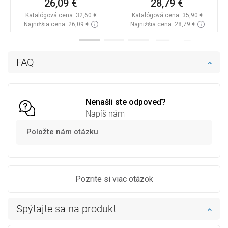
26,09 €
28,79 €
Katalógová cena:
32,60 €
Katalógová cena:
35,90 €
Najnižšia cena: 26,09 €
Najnižšia cena: 28,79 €
Dostupnosť:
Na sklade
Dostupnosť:
Na sklade
Do košíka
Do košíka
FAQ
Porovnaj
favorite_border
Obľúbené
Porovnaj
favorite_border
Obľúbené
Nenašli ste odpoveď?
Napíš nám
Položte nám otázku
Pozrite si viac otázok
Spýtajte sa na produkt