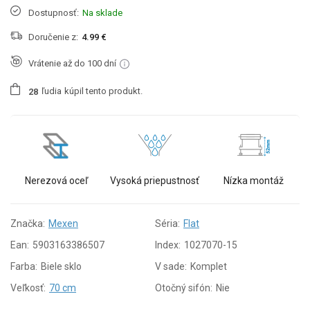
Dostupnosť:
Na sklade
Doručenie z:
4.99 €
Vrátenie až do 100 dní
ľudia
kúpil tento produkt.
2
8
Nerezová oceľ
Vysoká priepustnosť
Nízka montáž
Značka:
Mexen
Séria:
Flat
Ean:
5903163386507
Index:
1027070-15
Farba:
Biele sklo
V sade:
Komplet
Veľkosť:
70 cm
Otočný sifón:
Nie