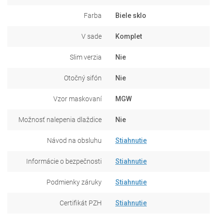
Farba
Biele sklo
V sade
Komplet
Slim verzia
Nie
Otočný sifón
Nie
Vzor maskovaní
MGW
Možnosť nalepenia dlaždice
Nie
Návod na obsluhu
Stiahnutie
Informácie o bezpečnosti
Stiahnutie
Podmienky záruky
Stiahnutie
Certifikát PZH
Stiahnutie