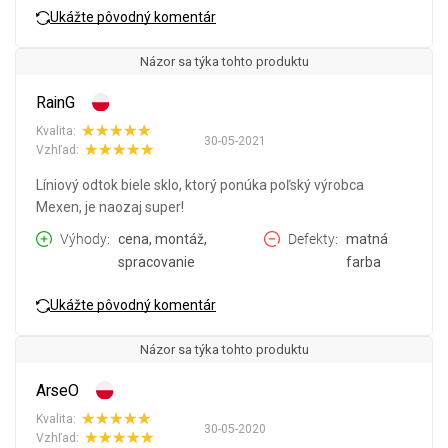
Ukážte pôvodný komentár
Názor sa týka tohto produktu
RainG
Kvalita:
30-05-2021
Vzhľad:
Líniový odtok biele sklo, ktorý ponúka poľský výrobca
Mexen, je naozaj super!
Výhody
cena, montáž,
Defekty
matná
spracovanie
farba
Ukážte pôvodný komentár
Názor sa týka tohto produktu
ArseO
Kvalita:
30-05-2020
Vzhľad: