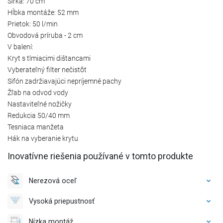
Šírka: 70 cm
Hĺbka montáže: 52 mm
Prietok: 50 l/min
Obvodová príruba - 2 cm
V balení:
Kryt s tlmiacimi dištancami
Vyberateľný filter nečistôt
Sifón zadržiavajúci nepríjemné pachy
Žľab na odvod vody
Nastaviteľné nožičky
Redukcia 50/40 mm
Tesniaca manžeta
Hák na vyberanie krytu
Inovatívne riešenia používané v tomto produkte
Nerezová oceľ
Vysoká priepustnosť
Nízka montáž