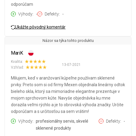
odporúčam
Výhody
-
Defekty
-
Ukážte pôvodný komentár
Názor sa týka tohto produktu
MariK
Kvalita:
13-07-2021
Vzhľad:
Milujem, keď v aranžovaní kúpeľne používam sklenené
prvky. Preto som si od firmy Mexen objednala lineárny odtok
bieleho skla, ktorý sa mimoriadne elegantne prezentuje v
mojom sprchovom kúte. Navyše objednávka ku mne
dorazila veľmi rýchlo a je to obrovská výhoda značky. Určite
odporúčam a s určitosťou sa sem vrátim!
Výhody
profesionálny servis, skvelé
Defekty
-
sklenené produkty