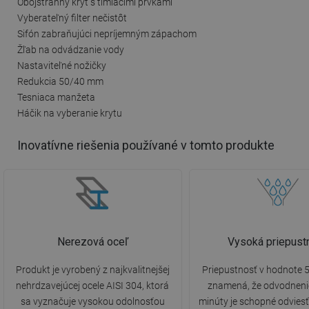
Obojstranný kryt s tlmiacimi prvkami
Vyberateľný filter nečistôt
Sifón zabraňujúci nepríjemným zápachom
Žľab na odvádzanie vody
Nastaviteľné nožičky
Redukcia 50/40 mm
Tesniaca manžeta
Háčik na vyberanie krytu
Inovatívne riešenia používané v tomto produkte
Nerezová oceľ
Vysoká priepust
Produkt je vyrobený z najkvalitnejšej
Priepustnosť v hodnote 5
nehrdzavejúcej ocele AISI 304, ktorá
znamená, že odvodneni
sa vyznačuje vysokou odolnosťou
minúty je schopné odviesť 