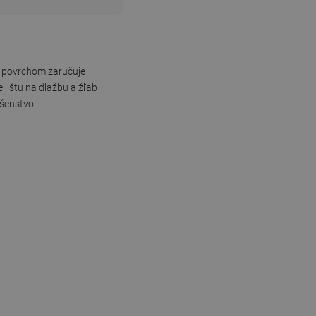
ym povrchom zaručuje
lištu na dlažbu a žľab
ušenstvo.