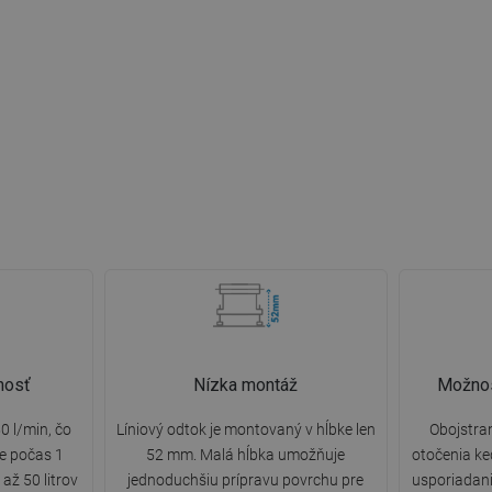
nosť
Nízka montáž
Možnos
0 l/min, čo
Líniový odtok je montovaný v hĺbke len
Obojstra
e počas 1
52 mm. Malá hĺbka umožňuje
otočenia k
až 50 litrov
jednoduchšiu prípravu povrchu pre
usporiadania