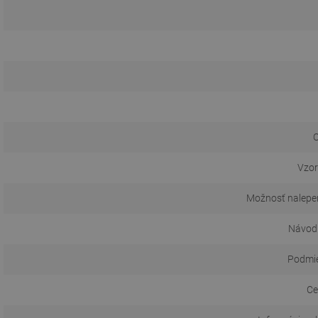
O
Vzor
Možnosť nalepen
Návod 
Podmie
Ce