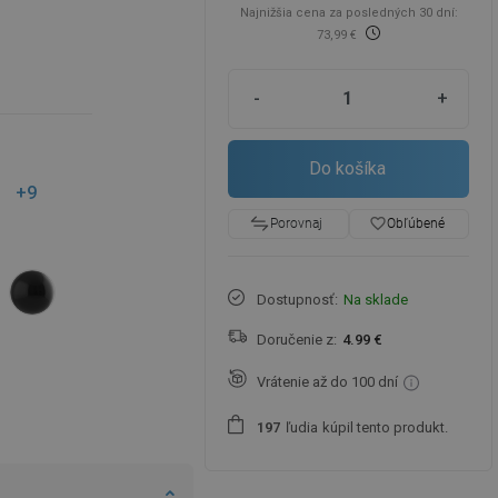
Najnižšia cena za posledných 30 dní:
73,99 €
-
+
Do košíka
+9
favorite_border
Obľúbené
Porovnaj
Dostupnosť:
Na sklade
Doručenie z:
4.99 €
Vrátenie až do 100 dní
ľudia
kúpil tento produkt.
1
9
7