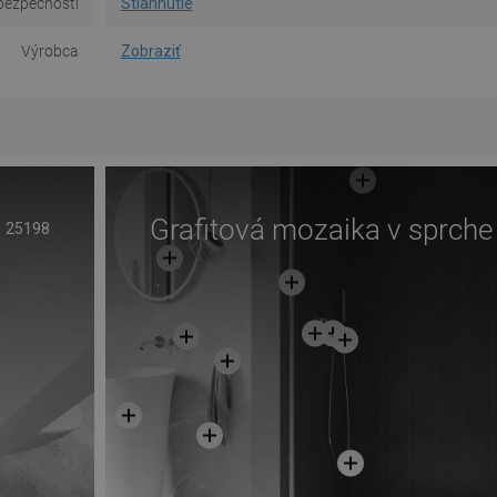
bezpečnosti
Stiahnutie
Výrobca
Zobraziť
Grafitová mozaika v sprche
25198