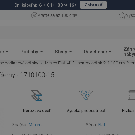
Zobraziť
6
01
03
15
Dni kúpeľní:
D
H
M
S
Vráťte sa až 100 dní*
Vyso
Záhr
ce
Podlahy
Steny
Osvetlenie
náby
rne podlahové odtoky
Mexen Flat M13 lineárny odtok 2v1 100 cm, čier
čierny - 1710100-15
Nerezová oceľ
Vysoká priepustnosť
Nízka
Značka:
Mexen
Séria:
Flat