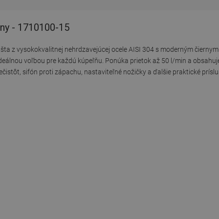
rny - 1710100-15
lišta z vysokokvalitnej nehrdzavejúcej ocele AISI 304 s moderným čiern
eálnou voľbou pre každú kúpeľňu. Ponúka prietok až 50 l/min a obsahuje 
ečistôt, sifón proti zápachu, nastaviteľné nožičky a ďalšie praktické prísl