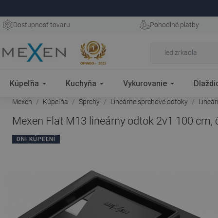
Dostupnosť tovaru
Pohodlné platby
Kúpeľňa
Kuchyňa
Vykurovanie
Dlaždi
Mexen
Kúpeľňa
Sprchy
Lineárne sprchové odtoky
Lineá
Mexen Flat M13 lineárny odtok 2v1 100 cm, 
DNI KÚPEĽNÍ