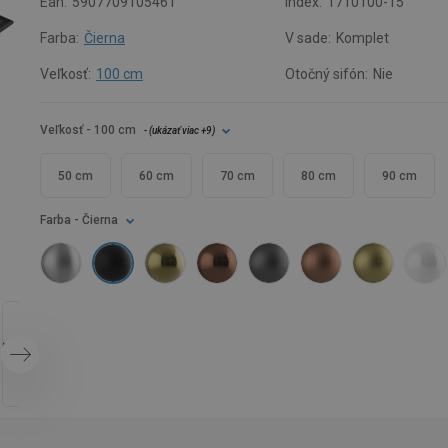
Ean:
5907709105461
Index:
1710100-15
Farba:
Čierna
V sade:
Komplet
Veľkosť:
100 cm
Otočný sifón:
Nie
Veľkosť
- 100 cm
- (
ukázať viac
+9
)
50 cm
60 cm
70 cm
80 cm
90 cm
Farba
- Čierna