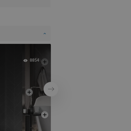
Kúpeľňa s geometri
8854
dlaždicami na stene
Ďalej