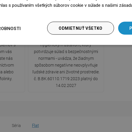
súhlas s používaním všetkých súborov cookie v súlade s našimi zásad
edz się więcej
ka
Hygienický certifikát PZH
ROBNOSTI
ODMIETNUŤ VŠETKO
P
0-ročnou
Produkt má certifikát vydaný Štátnym
oblémov s
hygienickým ústavom, ktorý
om vás
potvrdzuje súlad s bezpečnostnými
ste nás
normami - uvádza, že žiadnym
dníctvom
spôsobom negatívne neovplyvňuje
a alebo
ľudské zdravie ani životné prostredie.
folinky.
č. B.BK.60110.1719.2023 platný do
14.02.2027
Séria
Flat