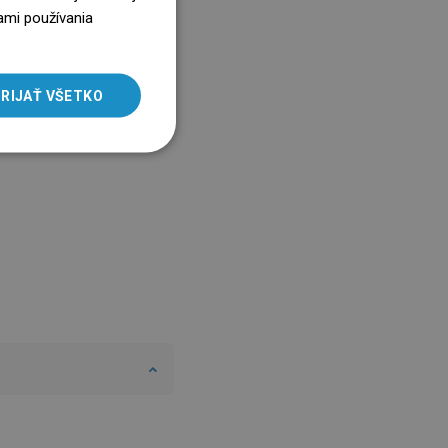
ENGLISH
ami používania
SLOVAK
LITHUANIAN
RIJAŤ VŠETKO
ROMANIAN
HUNGARIAN
FRENCH
ITALIAN
SPANISH
UKRAINIAN
BULGARIAN
ESTONIAN
DUTCH
LATVIAN