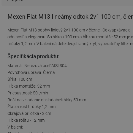
Mexen Flat M13 lineárny odtok 2v1 100 cm, čie
Mexen Flat M13 odpłyv liniový 2v1 100 cm v čiernej. Odkvapkávacia 
odolnosť a eleganciu. So šírkou 100 cm a hĺbkou montáže 52 mm je id
hrúbky 1,2 mm. V balení nájdete dvojstranný kryt, vyberateľný filter n
Špecifikácia produktu:
Materiál: Nerezová oceľ AISI 304
Povrchová úprava: Čierna
Šírka: 100 cm
Hĺbka montáže: 52 mm
Priepustnosť: 50 l/min
Rošt na vkladanie obkladačiek šírky 50 mm
Žľab a rošt hrúbky 1,2 mm
Okrajová príložka - 2 cm
Hĺbka roštu - 12 mm
V balení: