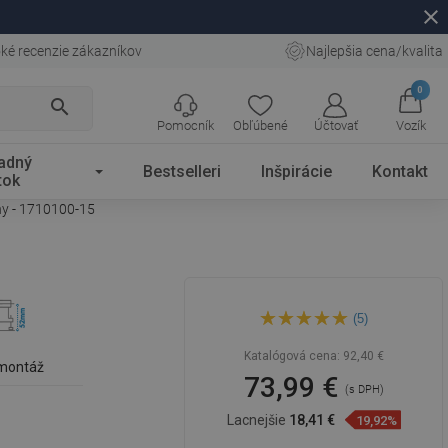
close
ké recenzie zákazníkov
Najlepšia cena/kvalita
0
search
Pomocník
Obľúbené
Účtovať
Vozík
adný
Bestselleri
Inšpirácie
Kontakt
tok
ny - 1710100-15
Mexen Flat M13 lineárny
(5)
odtok 2v1 100 cm, čierny -
1710100-15
Katalógová cena:
92,40 €
 montáž
73,99 €
(s DPH)
Lacnejšie
18,41 €
19,92%