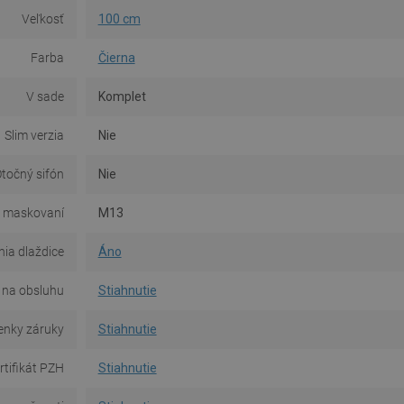
Veľkosť
100 cm
Farba
Čierna
V sade
Komplet
Slim verzia
Nie
točný sifón
Nie
 maskovaní
M13
ia dlaždice
Áno
na obsluhu
Stiahnutie
nky záruky
Stiahnutie
rtifikát PZH
Stiahnutie