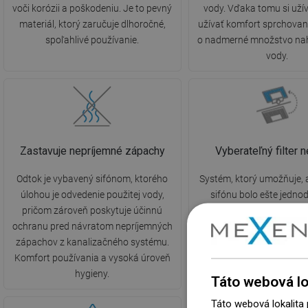
voči korózii a poškodeniu. Je to pevný
vody. Vďaka tomu si uží
materiál, ktorý zaručuje dlhoročné,
užívať komfort sprchovan
spoľahlivé používanie.
o nadmerné množstvo na
vody.
Zastavuje nepríjemné zápachy
Vyberateľný filter n
Odtok je vybavený sifónom, ktorého
Systém, ktorý umožňuje, a
úlohou je odvedenie použitej vody,
sifónu bolo ešte jedno
pričom zároveň poskytuje účinnú
rýchlejšie. Stačí vybra
ochranu pred návratom nepríjemných
pohyblivý diel, odstrániť 
zápachov z kanalizačného systému.
opláchnuť ho pod vodou
Komfort používania a vysoká úroveň
podpora v starostlivosti 
hygieny.
čistotu v kúpeľn
Táto webová lo
Táto webová lokalita