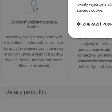
lokality vyjadrujete 
súborov cookie.
Dowi
Odolnosť voči matovaniu a
10 rokov záru
ZOBRAZIŤ POD
korózii
Produkt je pokrytý 1
Produkt vyrobený z vysokokvalitných
zárukou. V prípade pr
materiálov odolných voči matovaniu a
zakúpeným produkt
korózii, vďaka čomu si zachováva svoj
povzbudzujeme, aby 
atraktívny vzhľad a funkčnosť po dlhú
kontaktovali prostre
dobu používania, nezávisle od úrovne
kontaktného formulár
vlhkosti v miestnosti.
telefonicky na číslo in
Detaily produktu