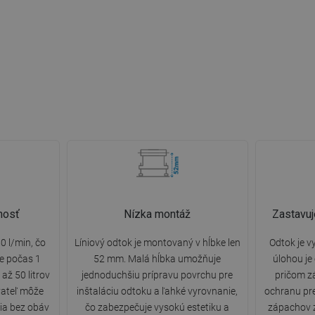
nosť
Nízka montáž
Zastavuj
0 l/min, čo
Líniový odtok je montovaný v hĺbke len
Odtok je v
e počas 1
52 mm. Malá hĺbka umožňuje
úlohou je
až 50 litrov
jednoduchšiu prípravu povrchu pre
pričom z
vateľ môže
inštaláciu odtoku a ľahké vyrovnanie,
ochranu pr
ia bez obáv
čo zabezpečuje vysokú estetiku a
zápachov 