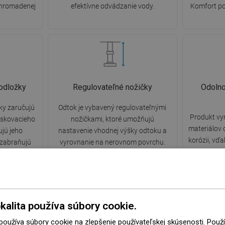
hromadenej
efektívne odvádzanie vody.
Komfort po
odložky
Regulovateľné nožičky
Odolno
ky zaručujú
Odtok je vybavený regulovateľnými
Produkt vy
askovacieho
nožičkami, ktoré umožňujú
materiálov 
ujú jeho
nastavenie vhodnej výšky odtoku a
korózii, vď
 zabraňujú
vyrovnanie na nerovnom povrchu.
atraktívny 
nižujú hluk
Týmto spôsobom je odtok ešte lepšie
dobu použív
y priamo na
prispôsobený podmienkam danej
vlh
kúpeľne.
kalita používa súbory cookie.
 používa súbory cookie na zlepšenie používateľskej skúsenosti. Pou