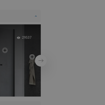
Industriálna kúpeľň
29537
vstavanou poličkou
sprchu
Ďalej