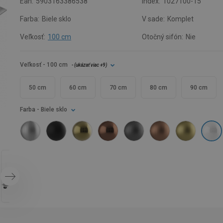
Ean:
5903163386538
Index:
1027100-15
Farba:
Biele sklo
V sade:
Komplet
Veľkosť:
100 cm
Otočný sifón:
Nie
Veľkosť
- 100 cm
- (
ukázať viac
+9
)
50 cm
60 cm
70 cm
80 cm
90 cm
Farba
- Biele sklo