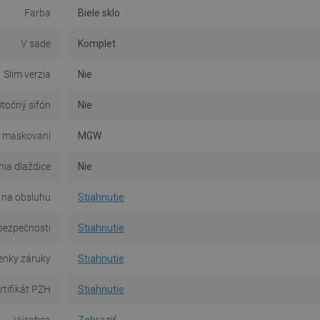
Farba
Biele sklo
V sade
Komplet
Slim verzia
Nie
točný sifón
Nie
 maskovaní
MGW
ia dlaždice
Nie
na obsluhu
Stiahnutie
bezpečnosti
Stiahnutie
nky záruky
Stiahnutie
rtifikát PZH
Stiahnutie