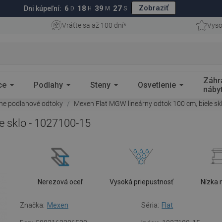
Zobraziť
6
18
39
26
Dni kúpeľní:
D
H
M
S
Vráťte sa až 100 dní*
Vyso
Záhr
ce
Podlahy
Steny
Osvetlenie
náby
rne podlahové odtoky
Mexen Flat MGW lineárny odtok 100 cm, biele sk
e sklo - 1027100-15
Nerezová oceľ
Vysoká priepustnosť
Nízka
Značka:
Mexen
Séria:
Flat