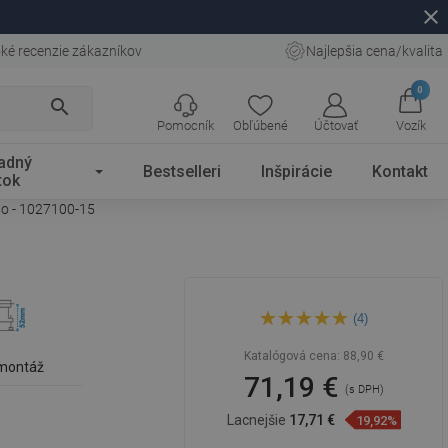
close
ké recenzie zákazníkov
Najlepšia cena/kvalita
0
search
Pomocník
Obľúbené
Účtovať
Vozík
adný
Bestselleri
Inšpirácie
Kontakt
tok
lo - 1027100-15
Mexen Flat MGW lineárny
(4)
odtok 100 cm, biele sklo -
1027100-15
Katalógová cena:
88,90 €
 montáž
71,19 €
(s DPH)
Lacnejšie
17,71 €
19,92%