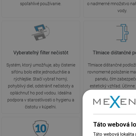
spoľahlivé používanie.
o nadmerné množstvo na
vody.
Vyberateľný filter nečistôt
Tlmiace dištančné p
Systém, ktorý umožňuje, aby čistenie
Tlmiace dištančné podlož
sifónu bolo ešte jednoduchšie a
rovnomerné položenie m
rýchlejšie. Stačí vybrať horný,
panelu, čím zabezpeč
pohyblivý diel, odstrániť nečistoty a
estetický vzhľad. Účinne
opláchnuť ho pod vodou. Ideálna
treniu roštu o púzdro a z
podpora v starostlivosti o hygienu a
vznikajúci pri dopade vod
čistotu v kúpeľni.
odtok.
Táto webová lo
Táto webová lokalita