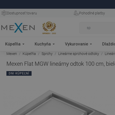
Dostupnosť tovaru
Pohodlné platby
Kúpeľňa
Kuchyňa
Vykurovanie
Dlaždi
Mexen
Kúpeľňa
Sprchy
Lineárne sprchové odtoky
Lineá
Mexen Flat MGW lineárny odtok 100 cm, biel
DNI KÚPEĽNÍ