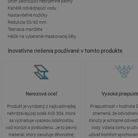
Sifón zadržujúci nepríjemné pachy
Kanálik odvádzajúci vodu
Nastaviteľné nožičky
Redukcia 50/40 mm
Tesniaca manžeta
Háčik na vyberanie maskovacej lišty
Inovatívne riešenia používané v tomto produkte
Nerezová oceľ
Vysoká priepust
Produkt je vyrobený z najkvalitnejšej
Priepustnosť v hodnote 5
nehrdzavejúcej ocele AISI 304, ktorá
znamená, že odvodneni
sa vyznačuje vysokou odolnosťou
minúty je schopné odviesť 
voči korózii a poškodeniu. Je to pevný
vody. Vďaka tomu si uží
materiál, ktorý zaručuje dlhoročné,
užívať komfort sprchovan