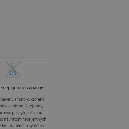
e nepríjemné zápachy
ybavený sifónom, ktorého
 odvedenie použitej vody,
ároveň poskytuje účinnú
ed návratom nepríjemných
z kanalizačného systému.