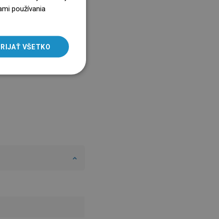
ENGLISH
ami používania
SLOVAK
LITHUANIAN
RIJAŤ VŠETKO
ROMANIAN
HUNGARIAN
FRENCH
ITALIAN
SPANISH
UKRAINIAN
BULGARIAN
ESTONIAN
DUTCH
LATVIAN