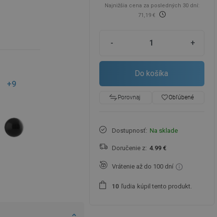
Najnižšia cena za posledných 30 dní:
71,19 €
-
+
Do košíka
+9
favorite_border
Obľúbené
Porovnaj
Dostupnosť:
Na sklade
Doručenie z:
4.99 €
Vrátenie až do 100 dní
ľudia
kúpil tento produkt.
1
0