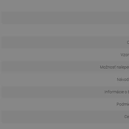
O
Vzor
Možnosť nalepen
Návod 
Informácie o 
Podmie
Ce