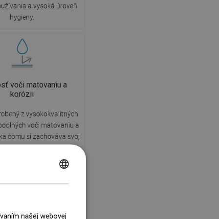
užívania a vysoká úroveň
hygieny.
sť voči matovaniu a
korózii
robený z vysokokvalitných
odolných voči matovaniu a
aka čomu si zachováva svoj
vzhľad a funkčnosť po dlhú
ania, nezávisle od úrovne
kosti v miestnosti.
POLISH
CZECH
GERMAN
žívaním našej webovej