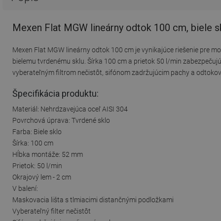
Mexen Flat MGW lineárny odtok 100 cm, biele s
Mexen Flat MGW lineárny odtok 100 cm je vynikajúce riešenie pre mo
bielemu tvrdenému sklu. Šírka 100 cm a prietok 50 l/min zabezpečujú
vyberateľným filtrom nečistôt, sifónom zadržujúcim pachy a odtok
Špecifikácia produktu:
Materiál: Nehrdzavejúca oceľ AISI 304
Povrchová úprava: Tvrdené sklo
Farba: Biele sklo
Šírka: 100 cm
Hĺbka montáže: 52 mm
Prietok: 50 l/min
Okrajový lem - 2 cm
V balení:
Maskovacia lišta s tlmiacimi distančnými podložkami
Vyberateľný filter nečistôt