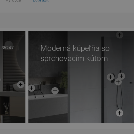
Výrobca
Zobraziť
Moderná kúpeľňa so
35247
sprchovacím kútom