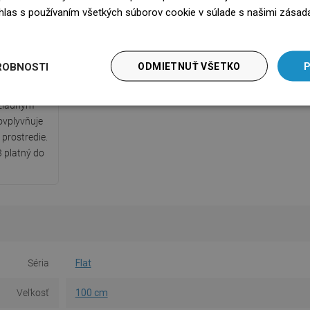
súhlas s používaním všetkých súborov cookie v súlade s našimi zásad
edz się więcej
kát PZH
daný Štátnym
ROBNOSTI
ODMIETNUŤ VŠETKO
P
, ktorý
ečnostnými
 žiadnym
ovplyvňuje
 prostredie.
 platný do
Séria
Flat
Veľkosť
100 cm