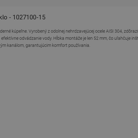
klo - 1027100-15
derné kúpeľne. Vyrobený z odolnej nehrdzavejúcej ocele AISI 304, zdôraz
 efektívne odvádzanie vody. Hĺbka montáže je len 52 mm, čo uľahčuje inš
ovým kanálom, garantujúcim komfort používania.