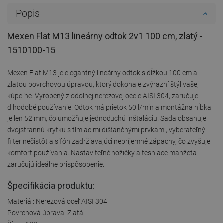
Popis
Mexen Flat M13 lineárny odtok 2v1 100 cm, zlatý -
1510100-15
Mexen Flat M13 je elegantný lineárny odtok s dĺžkou 100 cm a
zlatou povrchovou úpravou, ktorý dokonale zvýrazní štýl vašej
kúpeľne. Vyrobený z odolnej nerezovej ocele AISI 304, zaručuje
dlhodobé používanie. Odtok má prietok 50 l/min a montážna hĺbka
je len 52 mm, čo umožňuje jednoduchú inštaláciu. Sada obsahuje
dvojstrannú krytku s tlmiacimi dištančnými prvkami, vyberateľný
filter nečistôt a sifón zadržiavajúci nepríjemné zápachy, čo zvyšuje
komfort používania. Nastaviteľné nožičky a tesniace manžeta
zaručujú ideálne prispôsobenie.
Špecifikácia produktu:
Materiál: Nerezová oceľ AISI 304
Povrchová úprava: Zlatá