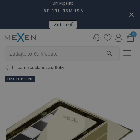
Dni kúpeľní:
6
13
05
18
D
H
M
S
close
Zobraziť
0
search
Lineárne podlahové odtoky
DNI KÚPEĽNÍ