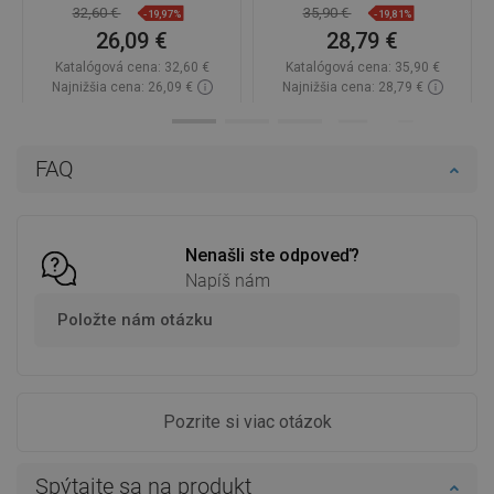
32,60 €
35,90 €
-19,97%
-19,81%
26,09 €
28,79 €
Katalógová cena:
32,60 €
Katalógová cena:
35,90 €
Najnižšia cena: 26,09 €
Najnižšia cena: 28,79 €
Dostupnosť:
Na sklade
Dostupnosť:
Na sklade
Do košíka
Do košíka
FAQ
Porovnaj
favorite_border
Obľúbené
Porovnaj
favorite_border
Obľúbené
Nenašli ste odpoveď?
Napíš nám
Položte nám otázku
Pozrite si viac otázok
Spýtajte sa na produkt