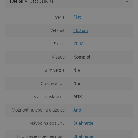
Detaily produktu
Séria
Flat
Veľkosť
100 cm
Farba
Zlatá
V sade
Komplet
Slim verzia
Nie
Otočný sifón
Nie
Vzor maskovaní
M13
Možnosť nalepenia dlaždice
Áno
Návod na obsluhu
Stiahnutie
Informácie o bezpečnosti
Stiahnutie