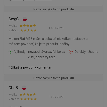
Názor sa týka tohto produktu
SergC
Kvalita:
10-09-2020
Vzhľad:
Mexen Flat M13 mám u seba už niekoľko mesiacov a
môžem povedať, že je to produkt ideálny.
Výhody
nezapcháva sa, ľahko sa
Defekty
žiadne
čistí, dobre vyzerá
Ukážte pôvodný komentár
Názor sa týka tohto produktu
ClauB
Kvalita:
04-09-2020
Vzhľad: