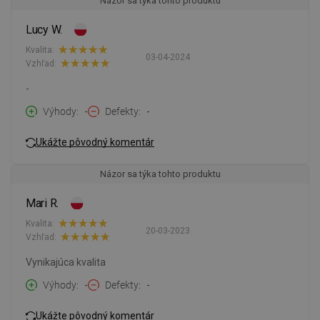
Názor sa týka tohto produktu
Lucy W.
Kvalita:
03-04-2024
Vzhľad:
-
Výhody
-
Defekty
-
Ukážte pôvodný komentár
Názor sa týka tohto produktu
Mari R.
Kvalita:
20-03-2023
Vzhľad:
Vynikajúca kvalita
Výhody
-
Defekty
-
Ukážte pôvodný komentár