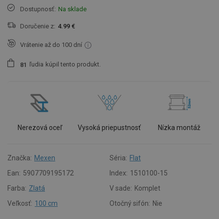
Dostupnosť:
Na sklade
Doručenie z:
4.99 €
Vrátenie až do 100 dní
ľudia
kúpil tento produkt.
8
1
Nerezová oceľ
Vysoká priepustnosť
Nízka montáž
Značka:
Mexen
Séria:
Flat
Ean:
5907709195172
Index:
1510100-15
Farba:
Zlatá
V sade:
Komplet
Veľkosť:
100 cm
Otočný sifón:
Nie