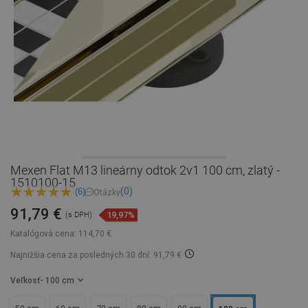
Mexen Flat M13 lineárny odtok 2v1 100 cm, zlatý -
1510100-15
(0)
(6)
Otázky
91,79 €
19,97%
(s DPH)
Katalógová cena:
114,70 €
Najnižšia cena za posledných 30 dní: 91,79 €
Veľkosť
- 100 cm