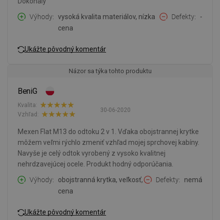
Dokonalý
Výhody
vysoká kvalita materiálov, nízka
Defekty
-
cena
Ukážte pôvodný komentár
Názor sa týka tohto produktu
BeniG
Kvalita:
30-06-2020
Vzhľad:
Mexen Flat M13 do odtoku 2 v 1. Vďaka obojstrannej krytke
môžem veľmi rýchlo zmeniť vzhľad mojej sprchovej kabíny.
Navyše je celý odtok vyrobený z vysoko kvalitnej
nehrdzavejúcej ocele. Produkt hodný odporúčania.
Výhody
obojstranná krytka, veľkosť,
Defekty
nemá
cena
Ukážte pôvodný komentár