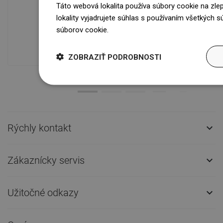
Táto webová lokalita používa súbory cookie na zle
Dostupnosť tovaru
lokality vyjadrujete súhlas s používaním všetkých 
Naše výrobky na vás čakajú v
súborov cookie.
Dowiedz się więcej
modernom sklade.Vždy pripravený na
prepravu!
ZOBRAZIŤ PODROBNOSTI
Rýchly kontakt

Zákaznícky servis

Užitočné odkazy
