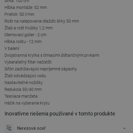
Šírka: 100 cm
Hĺbka montáže: 52 mm
Prietok: 50 l/min
Rošt na nalepovanie dlaždíc šírky 50 mm
Žľab a rošt hrúbky 1,2 mm
Olemovací golier - 2 cm
Hĺbka roštu - 12 mm
V balení:
Dvojstranná krytka s tlmiacimi dištančnými prvkami
Vyberateľný filter nečistôt
Sifón zadržiavajúci nepríjemné zápachy
Žľab odvádzajúci vodu
Nastaviteľné nožičky
Redukcia 50/40 mm
Tesniace manžeta
Háčik na vyberanie krytu
Inovatívne riešenia používané v tomto produkte
Nerezová oceľ