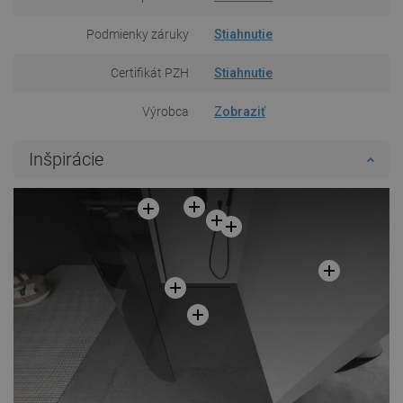
Podmienky záruky
Stiahnutie
Certifikát PZH
Stiahnutie
Výrobca
Zobraziť
Inšpirácie