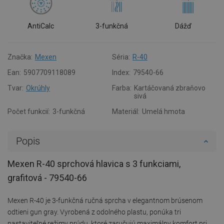
AntiCalc
3-funkčná
Dážď
Značka:
Mexen
Séria:
R-40
Ean:
5907709118089
Index:
79540-66
Tvar:
Okrúhly
Farba:
Kartáčovaná zbraňovo
sivá
Počet funkcií:
3-funkčná
Materiál:
Umelá hmota
Popis
Mexen R-40 sprchová hlavica s 3 funkciami,
grafitová - 79540-66
Mexen R-40 je 3-funkčná ručná sprcha v elegantnom brúsenom
odtieni gun gray. Vyrobená z odolného plastu, ponúka tri
nastaviteľné režimy prúdu, ktoré zaručujú maximálny komfort pri