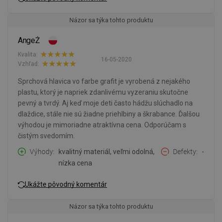
Názor sa týka tohto produktu
AngeŻ
Kvalita:
16-05-2020
Vzhľad:
Sprchová hlavica vo farbe grafit je vyrobená z nejakého
plastu, ktorý je napriek zdanlivému vyzeraniu skutočne
pevný a tvrdý. Aj keď moje deti často hádžu slúchadlo na
dlaždice, stále nie sú žiadne priehlbiny a škrabance. Ďalšou
výhodou je mimoriadne atraktívna cena. Odporúčam s
čistým svedomím.
Výhody
kvalitný materiál, veľmi odolná,
Defekty
-
nízka cena
Ukážte pôvodný komentár
Názor sa týka tohto produktu