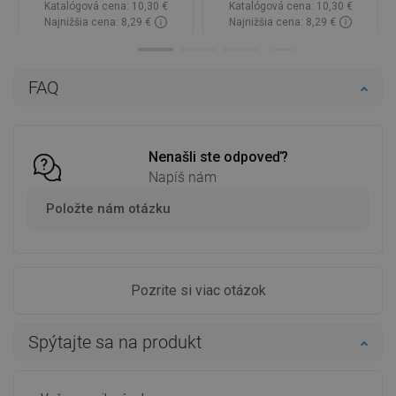
Katalógová cena:
10,30 €
Katalógová cena:
10,30 €
Najnižšia cena: 8,29 €
Najnižšia cena: 8,29 €
Dostupnosť:
Na sklade
Dostupnosť:
Na sklade
Do košíka
Do košíka
FAQ
Porovnaj
favorite_border
Obľúbené
Porovnaj
favorite_border
Obľúbené
Nenašli ste odpoveď?
Napíš nám
Položte nám otázku
Pozrite si viac otázok
Spýtajte sa na produkt