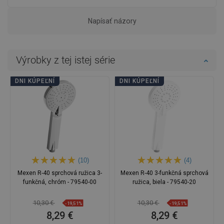
Napísať názory
Výrobky z tej istej série
DNI KÚPEĽNÍ
DNI KÚPEĽNÍ
(10)
(4)
Mexen R-40 sprchová ružica 3-
Mexen R-40 3-funkčná sprchová
funkčná, chróm - 79540-00
ružica, biela - 79540-20
10,30 €
10,30 €
-19,51%
-19,51%
8,29 €
8,29 €