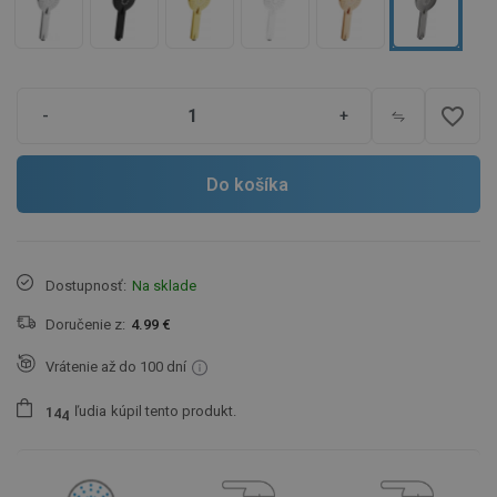
favorite_border
-
+
Do košíka
Dostupnosť:
Na sklade
Doručenie z:
4.99 €
Vrátenie až do 100 dní
ľudia
kúpil tento produkt.
1
4
4