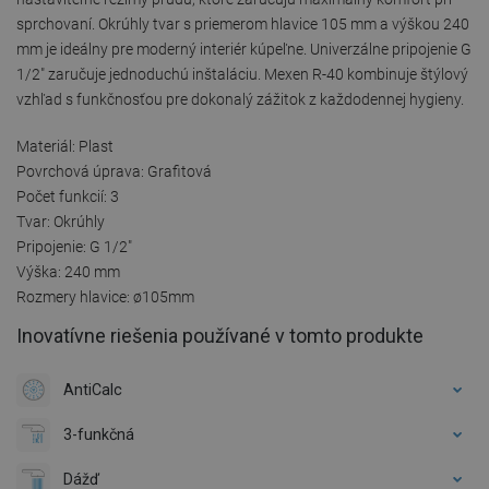
sprchovaní. Okrúhly tvar s priemerom hlavice 105 mm a výškou 240
mm je ideálny pre moderný interiér kúpeľne. Univerzálne pripojenie G
1/2" zaručuje jednoduchú inštaláciu. Mexen R-40 kombinuje štýlový
vzhľad s funkčnosťou pre dokonalý zážitok z každodennej hygieny.
Materiál: Plast
Povrchová úprava: Grafitová
Počet funkcií: 3
Tvar: Okrúhly
Pripojenie: G 1/2"
Výška: 240 mm
Rozmery hlavice: ø105mm
Inovatívne riešenia používané v tomto produkte
AntiCalc
3-funkčná
Dážď