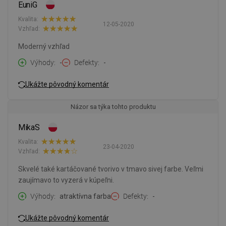
EuniG
Kvalita:
12-05-2020
Vzhľad:
Moderný vzhľad
Výhody
-
Defekty
-
Ukážte pôvodný komentár
Názor sa týka tohto produktu
MikaS
Kvalita:
23-04-2020
Vzhľad:
Skvelé také kartáčované tvorivo v tmavo sivej farbe. Veľmi
zaujímavo to vyzerá v kúpeľni.
Výhody
atraktívna farba
Defekty
-
Ukážte pôvodný komentár