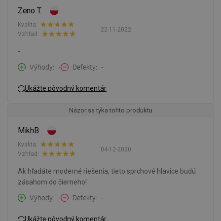
Zeno T.
Kvalita:
22-11-2022
Vzhľad:
-
Výhody
-
Defekty
-
Ukážte pôvodný komentár
Názor sa týka tohto produktu
MikhB
Kvalita:
04-12-2020
Vzhľad:
Ak hľadáte moderné riešenia, tieto sprchové hlavice budú
zásahom do čierneho!
Výhody
-
Defekty
-
Ukážte pôvodný komentár