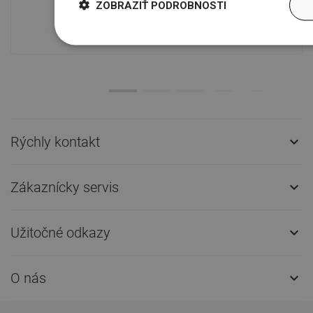
ZOBRAZIŤ PODROBNOSTI
modernom sklade.Vždy pripravený na
prepravu!
Rýchly kontakt

Zákaznícky servis

Užitočné odkazy

O nás
