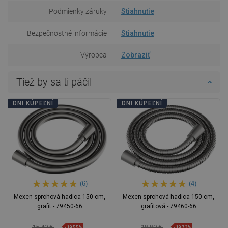
Podmienky záruky
Stiahnutie
Bezpečnostné informácie
Stiahnutie
Výrobca
Zobraziť
Tiež by sa ti páčil
DNI KÚPEĽNÍ
DNI KÚPEĽNÍ
(6)
(4)
Mexen sprchová hadica 150 cm,
Mexen sprchová hadica 150 cm,
grafit - 79450-66
grafitová - 79460-66
15,40 €
18,80 €
-19,55%
-19,73%