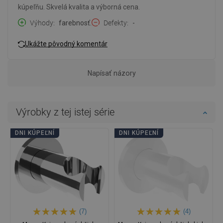
kúpeľňu. Skvelá kvalita a výborná cena.
Výhody
farebnosť.
Defekty
-
Ukážte pôvodný komentár
Napísať názory
Výrobky z tej istej série
DNI KÚPEĽNÍ
DNI KÚPEĽNÍ
(7)
(4)