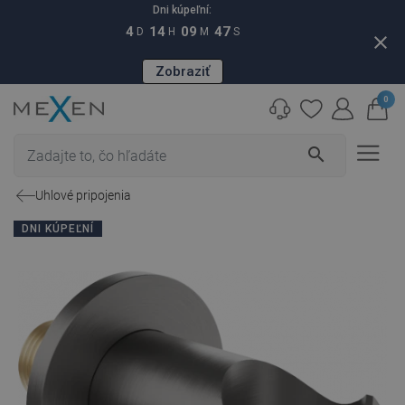
Dni kúpeľní:
4
14
09
46
D
H
M
S
close
Zobraziť
0
search
Uhlové pripojenia
DNI KÚPEĽNÍ