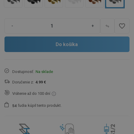
favorite_border
-
+
Do košíka
Dostupnosť:
Na sklade
Doručenie z:
4.99 €
Vrátenie až do 100 dní
ľudia
kúpil tento produkt.
5
4