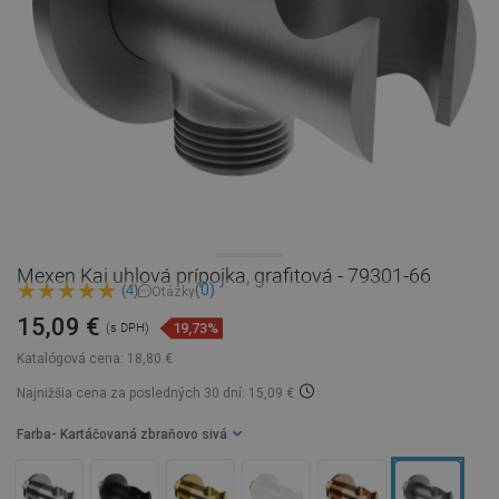
Mexen Kai uhlová prípojka, grafitová - 79301-66
(0)
(4)
Otázky
15,09 €
19,73%
(s DPH)
Katalógová cena:
18,80 €
Najnižšia cena za posledných 30 dní: 15,09 €
Farba
- Kartáčovaná zbraňovo sivá