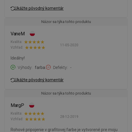
Ukážte pôvodný komentár
Názor sa týka tohto produktu
VaneM
Kvalita:
11-05-2020
Vzhľad:
Ideálny!
Výhody
farba.
Defekty
-
Ukážte pôvodný komentár
Názor sa týka tohto produktu
MargP
Kvalita:
28-12-2019
Vzhľad:
Rohové pripojenie v grafitovej farbe je vytvorené pre moju