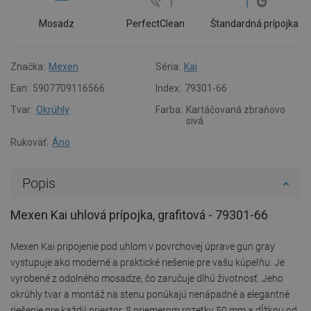
Mosadz
PerfectClean
Štandardná prípojka
Značka:
Mexen
Séria:
Kai
Ean:
5907709116566
Index:
79301-66
Tvar:
Okrúhly
Farba:
Kartáčovaná zbraňovo
sivá
Rukoväť:
Áno
Popis
Mexen Kai uhlová prípojka, grafitová - 79301-66
Mexen Kai pripojenie pod uhlom v povrchovej úprave gun gray
vystupuje ako moderné a praktické riešenie pre vašu kúpeľňu. Je
vyrobené z odolného mosadze, čo zaručuje dlhú životnosť. Jeho
okrúhly tvar a montáž na stenu ponúkajú nenápadné a elegantné
riešenie pre každý priestor. S priemerom rozetky 50 mm a dĺžkou od