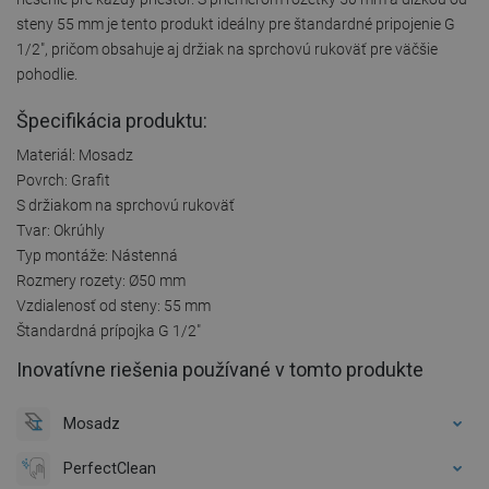
steny 55 mm je tento produkt ideálny pre štandardné pripojenie G
1/2", pričom obsahuje aj držiak na sprchovú rukoväť pre väčšie
pohodlie.
Špecifikácia produktu:
Materiál: Mosadz
Povrch: Grafit
S držiakom na sprchovú rukoväť
Tvar: Okrúhly
Typ montáže: Nástenná
Rozmery rozety: Ø50 mm
Vzdialenosť od steny: 55 mm
Štandardná prípojka G 1/2"
Inovatívne riešenia používané v tomto produkte
Mosadz
PerfectClean