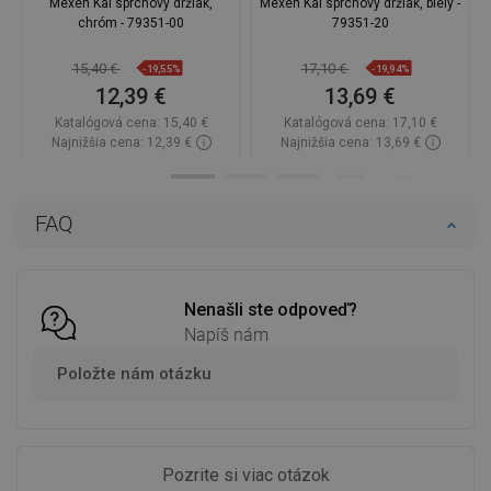
Mexen Kai sprchový držiak,
Mexen Kai sprchový držiak, biely -
chróm - 79351-00
79351-20
15,40 €
17,10 €
-19,55%
-19,94%
12,39 €
13,69 €
Katalógová cena:
15,40 €
Katalógová cena:
17,10 €
Najnižšia cena: 12,39 €
Najnižšia cena: 13,69 €
Dostupnosť:
Na sklade
Dostupnosť:
Na sklade
Do košíka
Do košíka
FAQ
Porovnaj
favorite_border
Obľúbené
Porovnaj
favorite_border
Obľúbené
Nenašli ste odpoveď?
Napíš nám
Položte nám otázku
Pozrite si viac otázok