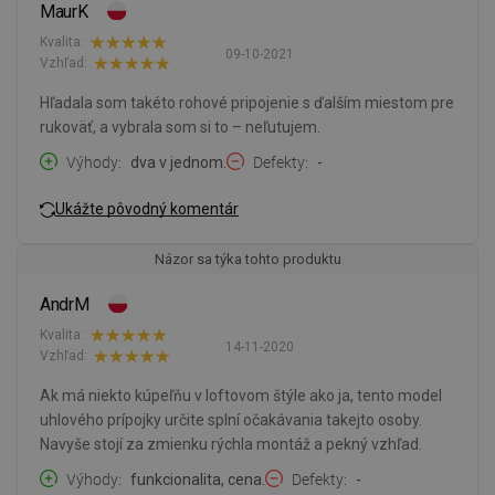
MaurK
Kvalita:
09-10-2021
Vzhľad:
Hľadala som takéto rohové pripojenie s ďalším miestom pre
rukoväť, a vybrala som si to – neľutujem.
Výhody
dva v jednom.
Defekty
-
Ukážte pôvodný komentár
Názor sa týka tohto produktu
AndrM
Kvalita:
14-11-2020
Vzhľad:
Ak má niekto kúpeľňu v loftovom štýle ako ja, tento model
uhlového prípojky určite splní očakávania takejto osoby.
Navyše stojí za zmienku rýchla montáž a pekný vzhľad.
Výhody
funkcionalita, cena.
Defekty
-