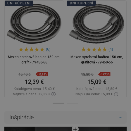
DNI KÚPEĽNÍ
DNI KÚPEĽNÍ
(6)
(4)
Mexen sprchová hadica 150 cm,
Mexen sprchová hadica 150 cm,
grafit - 79450-66
grafitová - 79460-66
15,40 €
18,80 €
-19,55%
-19,73%
12,39 €
15,09 €
Katalógová cena:
15,40 €
Katalógová cena:
18,80 €
Najnižšia cena: 12,39 €
Najnižšia cena: 15,09 €
Dostupnosť:
2026-09-08
Dostupnosť:
Na sklade
Do košíka
Do košíka
Inšpirácie
Porovnaj
favorite_border
Obľúbené
Porovnaj
favorite_border
Obľúbené