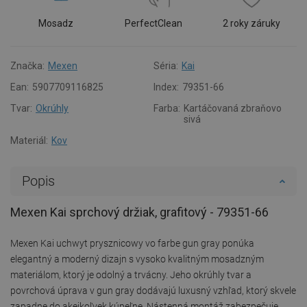
Mosadz
PerfectClean
2 roky záruky
Značka:
Mexen
Séria:
Kai
Ean:
5907709116825
Index:
79351-66
Tvar:
Okrúhly
Farba:
Kartáčovaná zbraňovo
sivá
Materiál:
Kov
Popis
Mexen Kai sprchový držiak, grafitový - 79351-66
Mexen Kai uchwyt prysznicowy vo farbe gun gray ponúka
elegantný a moderný dizajn s vysoko kvalitným mosadzným
materiálom, ktorý je odolný a trvácny. Jeho okrúhly tvar a
povrchová úprava v gun gray dodávajú luxusný vzhľad, ktorý skvele
zapadne do akejkoľvek kúpeľne. Nástenná montáž zabezpečuje