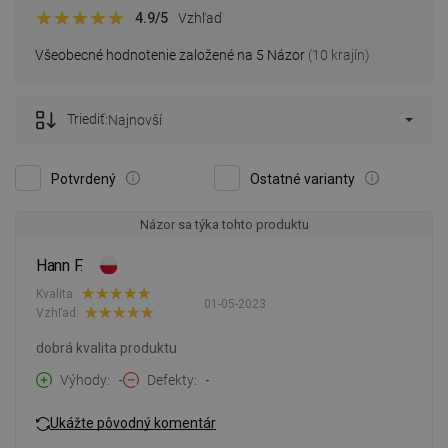
4.9
/5
Vzhľad
Všeobecné hodnotenie založené na 5 Názor
(10 krajín)
Triediť:
Najnovší
Potvrdený
Ostatné varianty
Názor sa týka tohto produktu
Hann F.
Kvalita:
01-05-2023
Vzhľad:
dobrá kvalita produktu
Výhody
-
Defekty
-
Ukážte pôvodný komentár