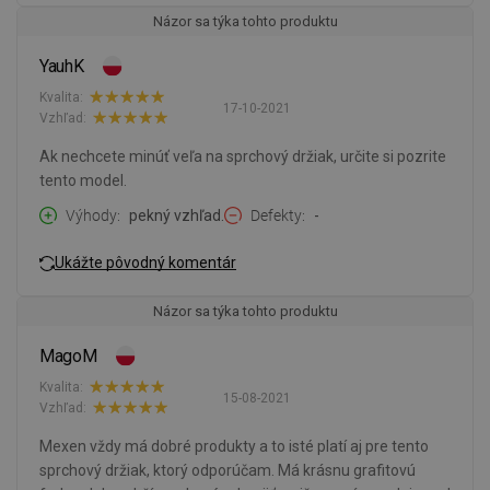
Názor sa týka tohto produktu
YauhK
Kvalita:
17-10-2021
Vzhľad:
Ak nechcete minúť veľa na sprchový držiak, určite si pozrite
tento model.
Výhody
pekný vzhľad.
Defekty
-
Ukážte pôvodný komentár
Názor sa týka tohto produktu
MagoM
Kvalita:
15-08-2021
Vzhľad:
Mexen vždy má dobré produkty a to isté platí aj pre tento
sprchový držiak, ktorý odporúčam. Má krásnu grafitovú