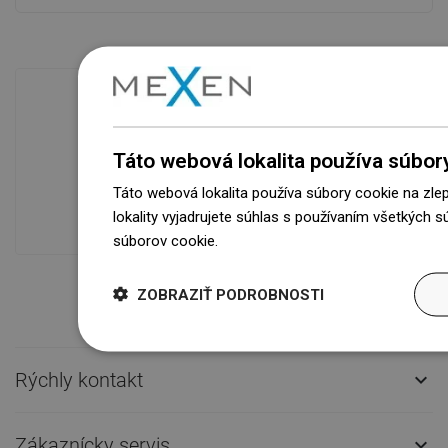
Dostupnosť tovaru
Táto webová lokalita používa súbor
Naše výrobky na vás čakajú v
modernom sklade.Vždy pripravený na
Táto webová lokalita používa súbory cookie na zle
prepravu!
lokality vyjadrujete súhlas s používaním všetkých 
súborov cookie.
Dowiedz się więcej
ZOBRAZIŤ PODROBNOSTI
Rýchly kontakt

Zákaznícky servis
