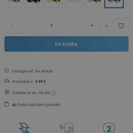
favorite_border
-
+
Do košíka
Dostupnosť:
Na sklade
Doručenie z:
4.99 €
Vrátenie až do 100 dní
ľudia
kúpil tento produkt.
8
2