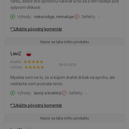
farbu, dobre drží sprchovú rukoväť a nič sa s ním nedeje pod
vplyvom vlhkosti.
Výhody
nekoroduje, nematuje.
Defekty
-
Ukážte pôvodný komentár
Názor sa týka tohto produktu
LiwiZ
Kvalita:
08-10-2020
Vzhľad:
Myslela som na to, že si kúpim drahší držiak na sprchu, ale
našťastie som poznala tento.
Výhody
lacný a kvalitný.
Defekty
-
Ukážte pôvodný komentár
Názor sa týka tohto produktu