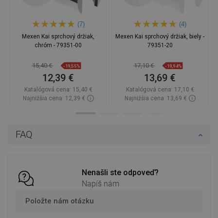
(7)
(4)
Mexen Kai sprchový držiak,
Mexen Kai sprchový držiak, biely -
chróm - 79351-00
79351-20
15,40 €
17,10 €
-19,55%
-19,94%
12,39 €
13,69 €
Katalógová cena:
15,40 €
Katalógová cena:
17,10 €
Najnižšia cena: 12,39 €
Najnižšia cena: 13,69 €
Dostupnosť:
Na sklade
Dostupnosť:
Na sklade
Do košíka
Do košíka
FAQ
Porovnaj
favorite_border
Obľúbené
Porovnaj
favorite_border
Obľúbené
Nenašli ste odpoveď?
Napíš nám
Položte nám otázku