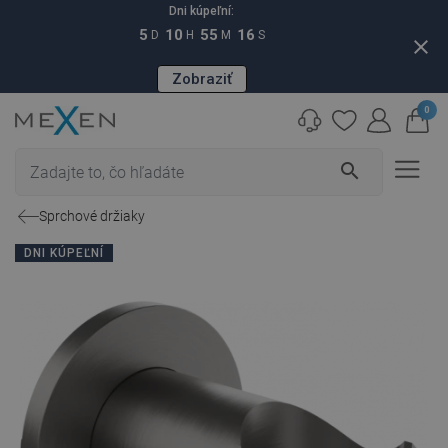
Dni kúpeľní:
5
10
55
15
D
H
M
S
close
Zobraziť
0
search
Sprchové držiaky
DNI KÚPEĽNÍ