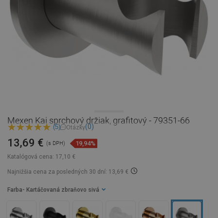
Mexen Kai sprchový držiak, grafitový - 79351-66
(0)
(5)
Otázky
13,69 €
19,94%
(s DPH)
Katalógová cena:
17,10 €
Najnižšia cena za posledných 30 dní: 13,69 €
Farba
- Kartáčovaná zbraňovo sivá