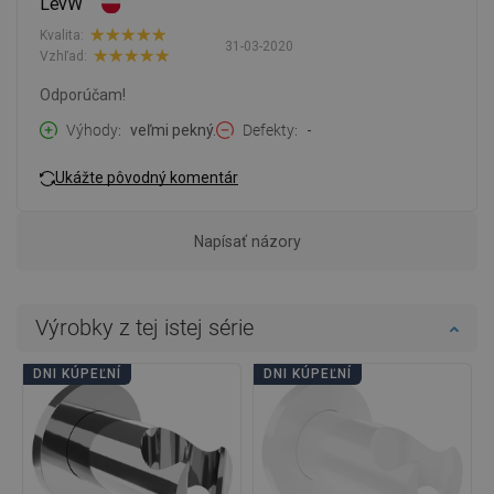
LevW
Kvalita:
31-03-2020
Vzhľad:
Odporúčam!
Výhody
veľmi pekný.
Defekty
-
Ukážte pôvodný komentár
Napísať názory
Výrobky z tej istej série
DNI KÚPEĽNÍ
DNI KÚPEĽNÍ