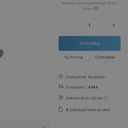
Najnižšia cena za posledných 30 dní:
16,49 €
-
+
Do košíka
favorite_border
Obľúbené
Porovnaj
Dostupnosť:
Na sklade
Doručenie z:
4.99 €
Vrátenie až do 100 dní
ľudia
kúpil tento produkt.
8