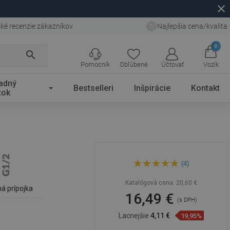
close
ké recenzie zákazníkov
Najlepšia cena/kvalita
0
search
Pomocník
Obľúbené
Účtovať
Vozík
adný
Bestselleri
Inšpirácie
Kontakt
tok
Mexen Kai uhlová prípojka,
(4)
biela - 79341-20
Katalógová cena:
20,60 €
á prípojka
16,49 €
(s DPH)
Lacnejšie
4,11 €
19,95%