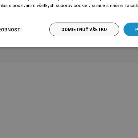
súhlas s používaním všetkých súborov cookie v súlade s našimi zásad
 informácie
Stiahnutie
edz się więcej
nky záruky
Stiahnutie
ROBNOSTI
ODMIETNUŤ VŠETKO
P
Výrobca
Zobraziť