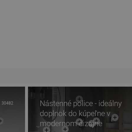
Nástenné police - ideálny
30482
doplnok do kúpeľne v
modernom dizajne