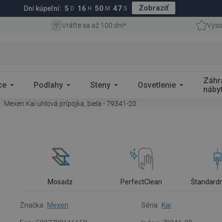
Zobraziť
5
16
50
46
Dni kúpeľní:
D
H
M
S
Vráťte sa až 100 dní*
Vyso
Záhr
ce
Podlahy
Steny
Osvetlenie
náby
Mexen Kai uhlová prípojka, biela - 79341-20
Mosadz
PerfectClean
Štandardn
Značka:
Mexen
Séria:
Kai