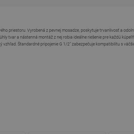
ého priestoru. Vyrobená z pevnej mosadze, poskytuje trvanlivosť a odolno
úhly tvar a nástenná montáž z nej robia ideálne riešenie pre každú kúpe
vzhľad. Štandardné pripojenie G 1/2" zabezpečuje kompatibilitu s väčšin