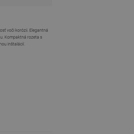
sť voči korózii. Elegantná
ľňu. Kompaktná rozeta s
ou inštalácií.