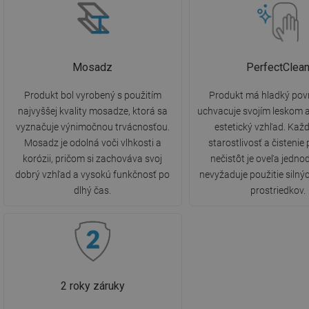
Mosadz
PerfectClea
Produkt bol vyrobený s použitím
Produkt má hladký povr
najvyššej kvality mosadze, ktorá sa
uchvacuje svojím leskom 
vyznačuje výnimočnou trvácnosťou.
estetický vzhľad. Ka
Mosadz je odolná voči vlhkosti a
starostlivosť a čistenie
korózii, pričom si zachováva svoj
nečistôt je oveľa jedno
dobrý vzhľad a vysokú funkčnosť po
nevyžaduje použitie silnýc
dlhý čas.
prostriedkov.
2 roky záruky