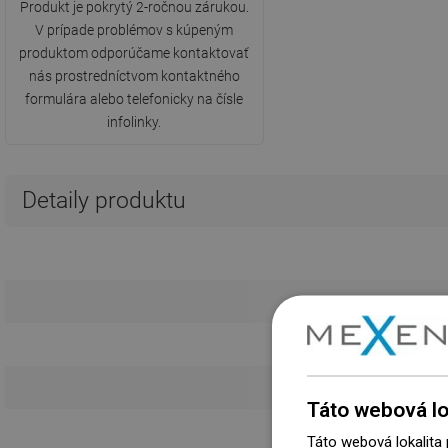
Produkt je pokrytý 2-ročnou zárukou.
V prípade problémov s kúpeným
produktom odporúčame kontaktovať
nás prostredníctvom kontaktného
formulára alebo telefonicky na čísle
infolinky.
Detaily produktu
Táto webová lo
Návod 
Táto webová lokalita