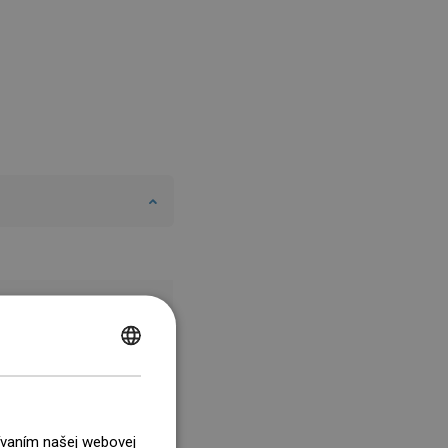
POLISH
CZECH
GERMAN
žívaním našej webovej