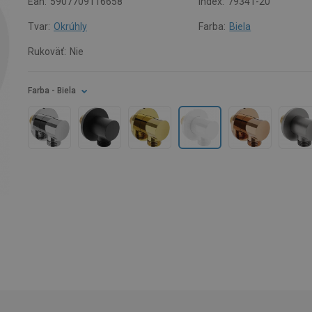
Ean:
5907709116658
Index:
79341-20
Tvar:
Okrúhly
Farba:
Biela
Rukoväť:
Nie
Farba
- Biela