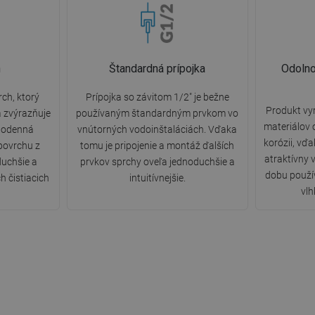
n
Štandardná prípojka
Odolno
ch, ktorý
Prípojka so závitom 1/2" je bežne
Produkt vy
a zvýrazňuje
používaným štandardným prvkom vo
materiálov 
ždodenná
vnútorných vodoinštaláciách. Vďaka
korózii, vď
 povrchu z
tomu je pripojenie a montáž ďalších
atraktívny 
duchšie a
prvkov sprchy oveľa jednoduchšie a
dobu použív
h čistiacich
intuitívnejšie.
vlh