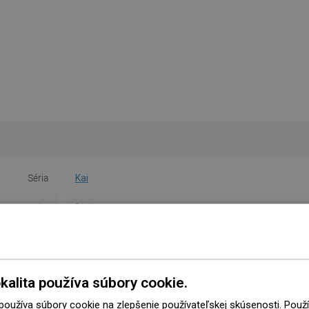
Séria
Kai
Farba
Biela
Tvar
Okrúhly
Rukoväť
Nie
kalita používa súbory cookie.
na obsluhu
Stiahnutie
 používa súbory cookie na zlepšenie používateľskej skúsenosti. Pou