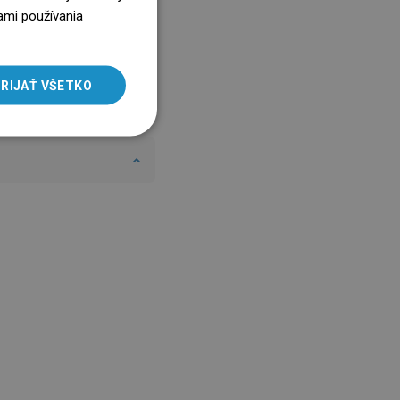
ENGLISH
ami používania
SLOVAK
LITHUANIAN
RIJAŤ VŠETKO
ROMANIAN
HUNGARIAN
FRENCH
ITALIAN
SPANISH
UKRAINIAN
BULGARIAN
ESTONIAN
DUTCH
LATVIAN