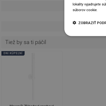
lokality vyjadrujete 
Bezpečnostné
súborov cookie.
Dowi
Podmie
ZOBRAZIŤ POD
Tiež by sa ti páčil
DNI KÚPEĽNÍ