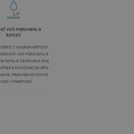
sť voči matovaniu a
korózii
robený z vysokokvalitných
odolných voči matovaniu a
aka čomu si zachováva svoj
vzhľad a funkčnosť po dlhú
ania, nezávisle od úrovne
kosti v miestnosti.