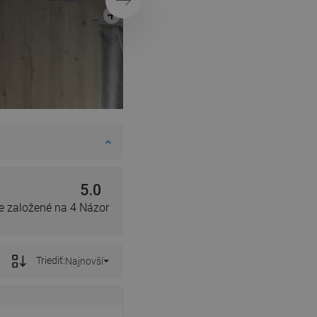
Ďalej
5.0
e založené na 4 Názor
Triediť:
Najnovší