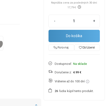
Najnižšia cena za posledných 30 dní:
17,79 €
-
+
Do košíka
favorite_border
Obľúbené
Porovnaj
Dostupnosť:
Na sklade
Doručenie z:
4.99 €
Vrátenie až do 100 dní
ľudia
kúpil tento produkt.
2
6