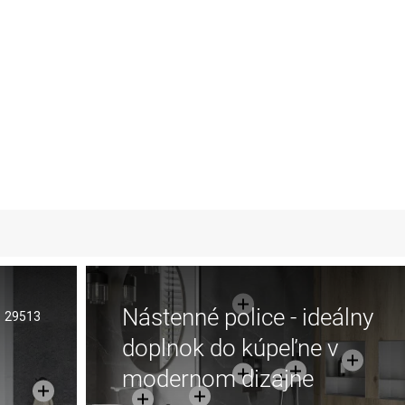
Nástenné police - ideálny
29513
doplnok do kúpeľne v
modernom dizajne