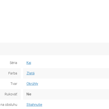
Séria
Kai
Farba
Zlatá
Tvar
Okrúhly
Rukoväť
Nie
na obsluhu
Stiahnutie