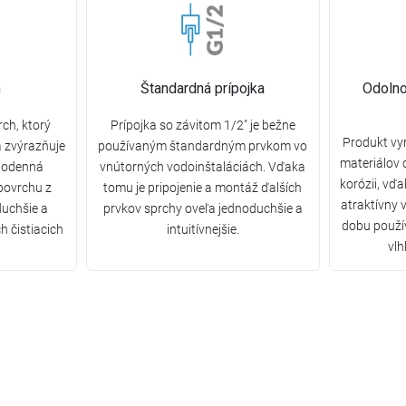
n
Štandardná prípojka
Odolno
ch, ktorý
Prípojka so závitom 1/2" je bežne
Produkt vy
a zvýrazňuje
používaným štandardným prvkom vo
materiálov 
ždodenná
vnútorných vodoinštaláciách. Vďaka
korózii, vď
 povrchu z
tomu je pripojenie a montáž ďalších
atraktívny 
duchšie a
prvkov sprchy oveľa jednoduchšie a
dobu použív
h čistiacich
intuitívnejšie.
vlh