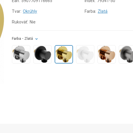
Ean:
5907709116665
Index:
79341-50
Tvar:
Okrúhly
Farba:
Zlatá
Rukoväť:
Nie
Farba
- Zlatá