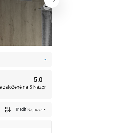
Ďalej
5.0
e založené na 5 Názor
Triediť:
Najnovší