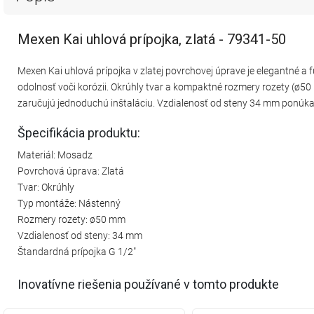
Mexen Kai uhlová prípojka, zlatá - 79341-50
Mexen Kai uhlová prípojka v zlatej povrchovej úprave je elegantné a 
odolnosť voči korózii. Okrúhly tvar a kompaktné rozmery rozety (ø5
zaručujú jednoduchú inštaláciu. Vzdialenosť od steny 34 mm ponúka
Špecifikácia produktu:
Materiál: Mosadz
Povrchová úprava: Zlatá
Tvar: Okrúhly
Typ montáže: Nástenný
Rozmery rozety: ø50 mm
Vzdialenosť od steny: 34 mm
Štandardná prípojka G 1/2"
Inovatívne riešenia používané v tomto produkte