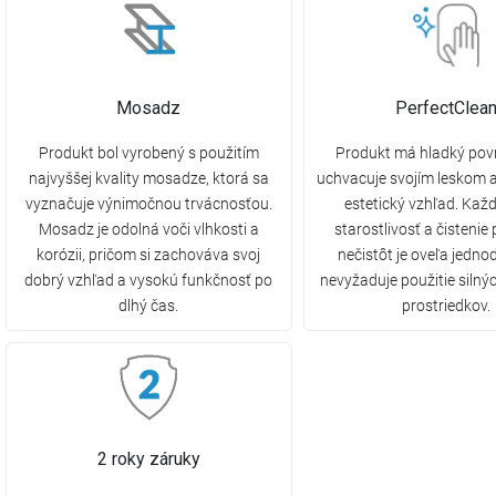
Mosadz
PerfectClea
Produkt bol vyrobený s použitím
Produkt má hladký povr
najvyššej kvality mosadze, ktorá sa
uchvacuje svojím leskom 
vyznačuje výnimočnou trvácnosťou.
estetický vzhľad. Ka
Mosadz je odolná voči vlhkosti a
starostlivosť a čistenie
korózii, pričom si zachováva svoj
nečistôt je oveľa jedno
dobrý vzhľad a vysokú funkčnosť po
nevyžaduje použitie silnýc
dlhý čas.
prostriedkov.
2 roky záruky