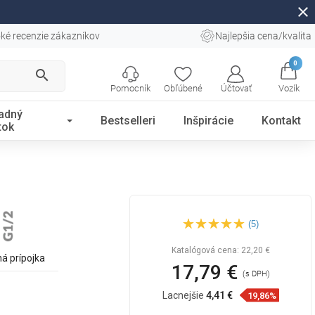
close
ké recenzie zákazníkov
Najlepšia cena/kvalita
0
search
Pomocník
Obľúbené
Účtovať
Vozík
adný
Bestselleri
Inšpirácie
Kontakt
tok
Mexen Kai uhlová prípojka,
(5)
zlatá - 79341-50
Katalógová cena:
22,20 €
á prípojka
17,79 €
(s DPH)
Lacnejšie
4,41 €
19,86%