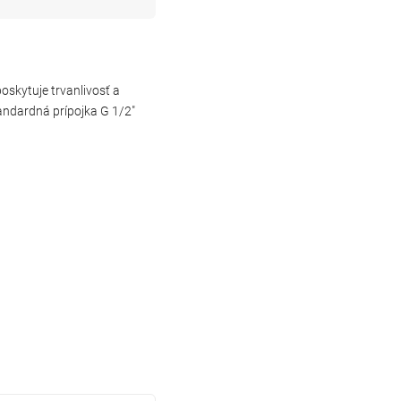
oskytuje trvanlivosť a
andardná prípojka G 1/2"