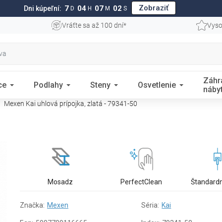
Zobraziť
7
04
07
01
Dni kúpeľní:
D
H
M
S
Vráťte sa až 100 dní*
Vyso
Záhr
ce
Podlahy
Steny
Osvetlenie
náby
Mexen Kai uhlová prípojka, zlatá - 79341-50
Mosadz
PerfectClean
Štandardn
Značka:
Mexen
Séria:
Kai