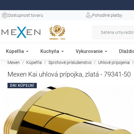
Dostupnosť tovaru
Pohodlné platby
Kúpeľňa
Kuchyňa
Vykurovanie
Dlaždi
Mexen
Kúpeľňa
Sprchové príslušenstvo
Uhlové pripojenia
Mexen Kai uhlová prípojka, zlatá - 79341-50
DNI KÚPEĽNÍ