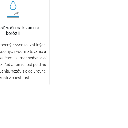
sť voči matovaniu a
korózii
robený z vysokokvalitných
odolných voči matovaniu a
aka čomu si zachováva svoj
vzhľad a funkčnosť po dlhú
ania, nezávisle od úrovne
kosti v miestnosti.