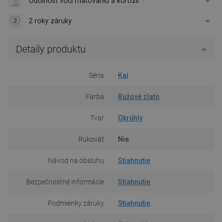
Odolnosť voči matovaniu a korózii
2 roky záruky
Detaily produktu
Séria
Kai
Farba
Ružové zlato
Tvar
Okrúhly
Rukoväť
Nie
Návod na obsluhu
Stiahnutie
Bezpečnostné informácie
Stiahnutie
Podmienky záruky
Stiahnutie