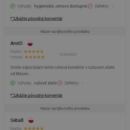
Výhody
hygienické, cenovo dostupné.
Defekty
-
Ukážte pôvodný komentár
Názor sa týka tohto produktu
AmitD
Kvalita:
16-04-2021
Vzhľad:
Určite odporúčam tento rohový konektor v ružovom zlate
od Mexen.
Výhody
ružové zlato.
Defekty
-
Ukážte pôvodný komentár
Názor sa týka tohto produktu
SébaB
Kvalita: