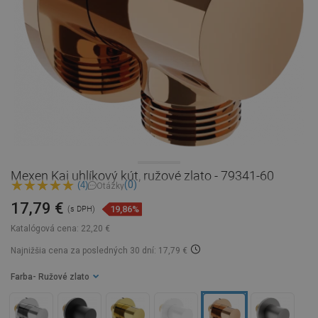
Mexen Kai uhlíkový kút, ružové zlato - 79341-60
(0)
(4)
Otázky
17,79 €
19,86%
(s DPH)
Katalógová cena:
22,20 €
Najnižšia cena za posledných 30 dní: 17,79 €
Farba
- Ružové zlato