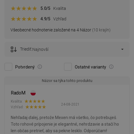
5.0
/5
Kvalita
4.9
/5
Vzhľad
Všeobecné hodnotenie založené na 4 Názor
(10 krajín)
Triediť:
Najnovší
Potvrdený
Ostatné varianty
Názor sa týka tohto produktu
RadoM
Kvalita:
24-08-2021
Vzhľad:
Nehľadaj ďalej, pretože Mexen má všetko, čo potrebuješ.
Toto rohové prípojenie je elegantné, nehrdzavie a stačí ho
len občas pretrieť, aby sa pekne lesklo. Odporúčam!