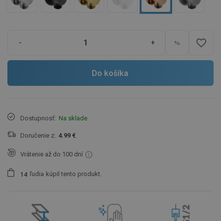
favorite_border
-
+
Do košíka
Dostupnosť:
Na sklade
Doručenie z:
4.99 €
Vrátenie až do 100 dní
ľudia
kúpil tento produkt.
1
4