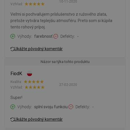
10-11-2020
Vzhľad:
Veľmi si pochvaľujem príslušenstvo z ružového zlata,
pretože vytvára teplejšiu atmosféru. Preto som si kúpila
tento rohový prípoj.
Výhody
farebnosť.
Defekty
-
Ukážte pôvodný komentár
Názor sa týka tohto produktu
FiodK
Kvalita:
27-02-2020
Vzhľad:
Super!
Výhody
splní svoju funkciu.
Defekty
-
Ukážte pôvodný komentár