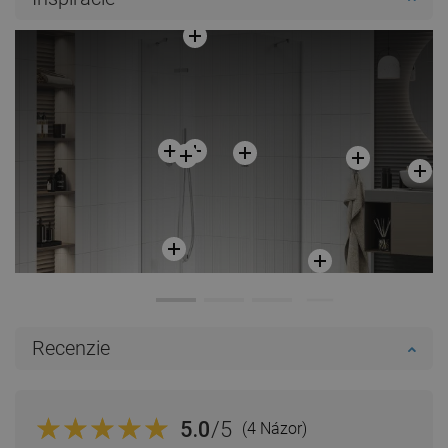
Do košíka
Porovnaj
favorite_border
Obľúbené
Recenzie
5.0
/5
(4 Názor)