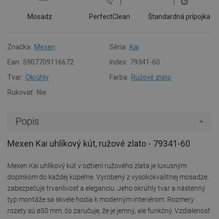
Mosadz
PerfectClean
Štandardná prípojka
Značka:
Mexen
Séria:
Kai
Ean:
5907709116672
Index:
79341-60
Tvar:
Okrúhly
Farba:
Ružové zlato
Rukoväť:
Nie
Popis
Mexen Kai uhlíkový kút, ružové zlato - 79341-60
Mexen Kai uhlíkový kút v odtieni ružového zlata je luxusným
doplnkom do každej kúpeľne. Vyrobený z vysokokvalitnej mosadze,
zabezpečuje trvanlivosť a eleganciu. Jeho okrúhly tvar a nástenný
typ montáže sa skvele hodia k moderným interiérom. Rozmery
rozety sú ø50 mm, čo zaručuje, že je jemný, ale funkčný. Vzdialenosť