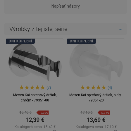
Napísať názory
Výrobky z tej istej série
DNI KÚPEĽNÍ
DNI KÚPEĽNÍ
(7)
(4)
Mexen Kai sprchový držiak,
Mexen Kai sprchový držiak, biely -
chróm - 79351-00
79351-20
15,40 €
17,10 €
-19,55%
-19,94%
12,39 €
13,69 €
Katalógová cena:
15,40 €
Katalógová cena:
17,10 €