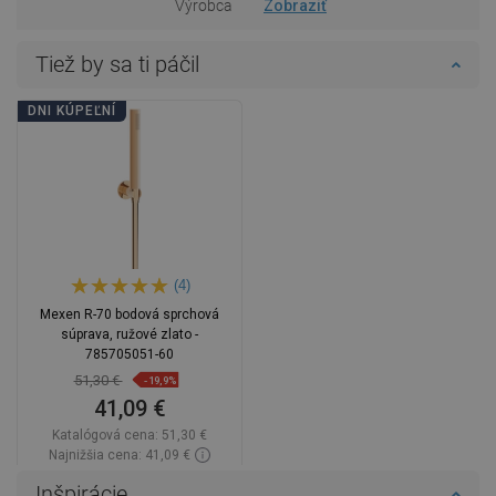
Výrobca
Zobraziť
Tiež by sa ti páčil
DNI KÚPEĽNÍ
(4)
Mexen R-70 bodová sprchová
súprava, ružové zlato -
785705051-60
51,30 €
-19,9%
41,09 €
Katalógová cena:
51,30 €
Najnižšia cena: 41,09 €
Dostupnosť:
Na sklade
Inšpirácie