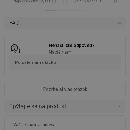
Najnižšia cena: 12,39 €
Najnižšia cena: 13,69 €
Dostupnosť:
Na sklade
Dostupnosť:
Na sklade
Do košíka
Do košíka
FAQ
Porovnaj
favorite_border
Obľúbené
Porovnaj
favorite_border
Obľúbené
Nenašli ste odpoveď?
Napíš nám
Položte nám otázku
Pozrite si viac otázok
Spýtajte sa na produkt