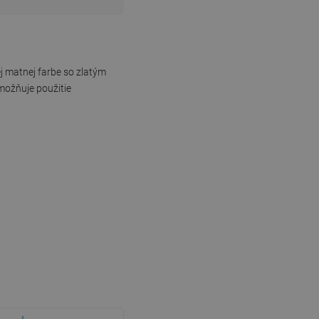
ej matnej farbe so zlatým
možňuje použitie