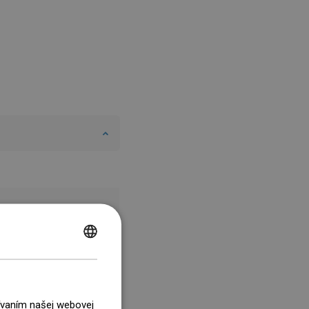
POLISH
CZECH
GERMAN
žívaním našej webovej