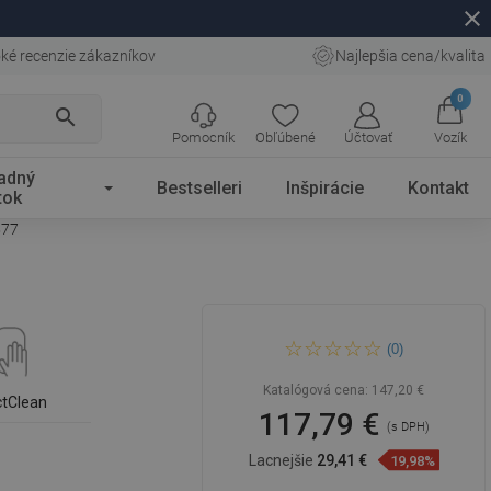
close
ké recenzie zákazníkov
Najlepšia cena/kvalita
0
search
Pomocník
Obľúbené
Účtovať
Vozík
adný
Bestselleri
Inšpirácie
Kontakt
tok
577
Mexen Rita umývadlo na
(0)
dosku 45 x 32 cm, čierna
matná/zlatý vzor línie -
21084577
Katalógová cena:
147,20 €
ctClean
117,79 €
(s DPH)
Lacnejšie
29,41 €
19,98%