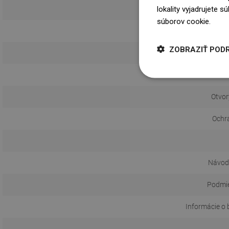
lokality vyjadrujete 
súborov cookie.
Dowi
ZOBRAZIŤ POD
Otvor
Ochr
Návod 
Podmie
Informácie o 