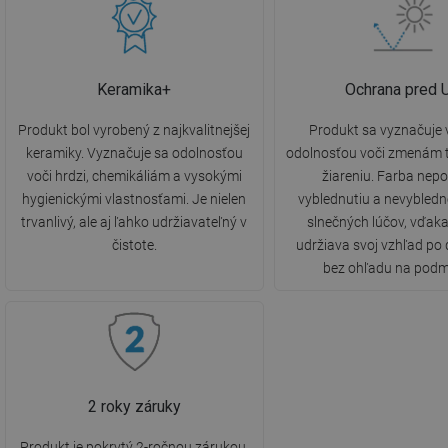
Keramika+
Ochrana pred 
Produkt bol vyrobený z najkvalitnejšej
Produkt sa vyznačuje
keramiky. Vyznačuje sa odolnosťou
odolnosťou voči zmenám t
voči hrdzi, chemikáliám a vysokými
žiareniu. Farba nepo
hygienickými vlastnosťami. Je nielen
vyblednutiu a nevybled
trvanlivý, ale aj ľahko udržiavateľný v
slnečných lúčov, vďak
čistote.
udržiava svoj vzhľad po 
bez ohľadu na podm
2 roky záruky
Produkt je pokrytý 2-ročnou zárukou.