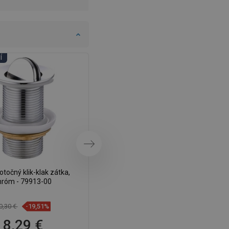
DANISH
SWEDISH
FINNISH
PORTUGUESE
Í
DNI KÚPEĽNÍ
CROATIAN
GREEK
SLOVENIAN
Ďalej
točný klik-klak zátka,
Mexen otočný klik-klak uzáver,
hróm - 79913-00
zlatý - 79913-50
0,30 €
-19,51%
13,70 €
-19,78%
8,29 €
10,99 €