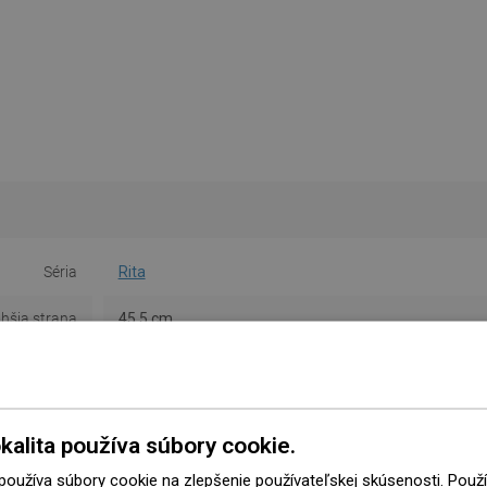
Séria
Rita
lhšia strana
45,5 cm
atšia strana
32,5 cm
Výška
13,5 cm
kalita používa súbory cookie.
Farba
Čierny/Zlatý
 používa súbory cookie na zlepšenie používateľskej skúsenosti. Pou