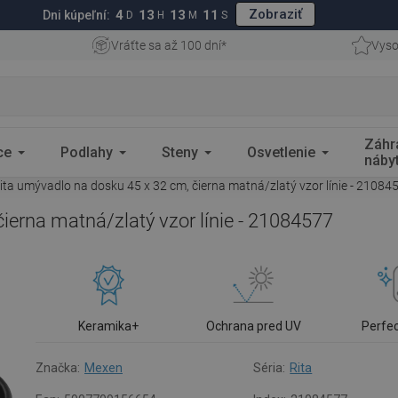
Zobraziť
4
13
13
10
Dni kúpeľní:
D
H
M
S
Vráťte sa až 100 dní*
Vyso
Záhr
ce
Podlahy
Steny
Osvetlenie
náby
ta umývadlo na dosku 45 x 32 cm, čierna matná/zlatý vzor línie - 21084
ierna matná/zlatý vzor línie - 21084577
Keramika+
Ochrana pred UV
Perfe
Značka:
Mexen
Séria:
Rita