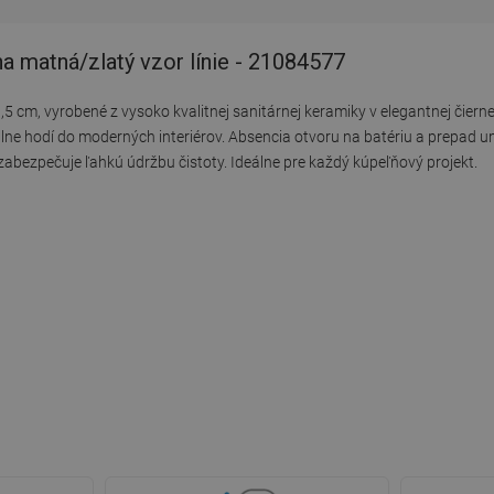
a matná/zlatý vzor línie - 21084577
5 cm, vyrobené z vysoko kvalitnej sanitárnej keramiky v elegantnej čiern
lne hodí do moderných interiérov. Absencia otvoru na batériu a prepad u
abezpečuje ľahkú údržbu čistoty. Ideálne pre každý kúpeľňový projekt.