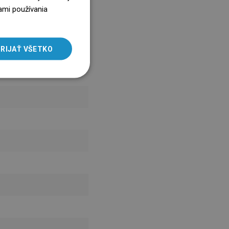
ENGLISH
ami používania
SLOVAK
LITHUANIAN
RIJAŤ VŠETKO
ROMANIAN
HUNGARIAN
FRENCH
ITALIAN
SPANISH
UKRAINIAN
BULGARIAN
ESTONIAN
DUTCH
LATVIAN