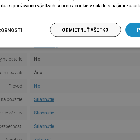
súhlas s používaním všetkých súborov cookie v súlade s našimi zásad
Povrch
Matný
edz się więcej
Materiál
Keramika
ROBNOSTI
ODMIETNUŤ VŠETKO
P
Typ
Umyvadlový
Tvar
Obdĺžnikový
y na batérie
Nie
anný povlak
Áno
Prevod
Nie
na použitie
Stiahnutie
nky záruky
Stiahnutie
bezpečnosti
Stiahnutie
Výrobca
Zobraziť