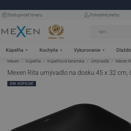
Dostupnosť tovaru
Pohodlné platby
Kúpeľňa
Kuchyňa
Vykurovanie
Dlaždi
Mexen
Kúpeľňa
Kúpeľňová keramika
Umývadlá
Mexen Ri
Mexen Rita umývadlo na dosku 45 x 32 cm, č
DNI KÚPEĽNÍ