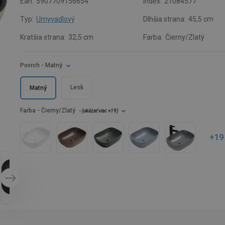
Ean:
5907709156654
Index:
21084577
Typ:
Umyvadlový
Dlhšia strana:
45,5 cm
Kratšia strana:
32,5 cm
Farba:
Čierny/Zlatý
Povrch
- Matný
Lesk
Matný
Farba
- Čierny/Zlatý
- (
ukázať viac
+19
)
+19