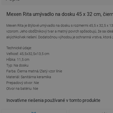
Mexen Rita umývadlo na dosku 45 x 32 cm, čiern
Mexen Rita je štýlové umývadlo na dosku s rozmermi 45,5 x 32,5 x 13,
vzorom. Jeho obdĺžnikový tvar a matný povrch spôsobujú, že sa ideá
akýchkoľvek riešení. Dodatočnou výhodou je ochranná vrstva, ktorá z
Technické údaje:
Veľkosť: 45,5x32,5x13,5 cm
Hĺbka: 11,5 cm
Typ: Na dosku
Farba: Čierna matná/Zlatý vzor línie
Materiál: Sanitárna keramika
Prepadový otvor: Nie
Otvor na batériu: Nie
Inovatívne riešenia používané v tomto produkte