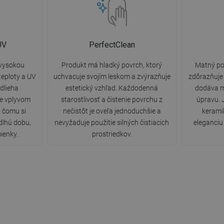
UV
PerfectClean
 vysokou
Produkt má hladký povrch, ktorý
Matný po
eploty a UV
uchvacuje svojím leskom a zvýrazňuje
zdôrazňuje 
dlieha
estetický vzhľad. Každodenná
dodáva m
ne vplyvom
starostlivosť a čistenie povrchu z
úpravu. 
a čomu si
nečistôt je oveľa jednoduchšie a
kerami
dlhú dobu,
nevyžaduje použitie silných čistiacich
eleganciu 
ienky.
prostriedkov.