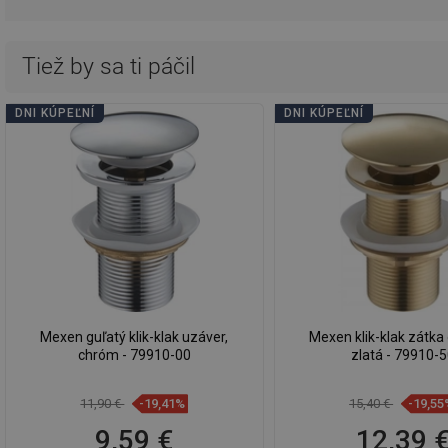
Tiež by sa ti páčil
DNI KÚPEĽNÍ
DNI KÚPEĽNÍ
Mexen guľatý klik-klak uzáver,
Mexen klik-klak zátka 
chróm - 79910-00
zlatá - 79910-
11,90 €
-19,41%
15,40 €
-19,55
9,59 €
12,39 