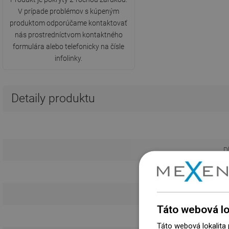
V prípade problémov s kúpeným
produktom odporúčame kontaktovať
nás prostredníctvom kontaktného
formulára alebo telefonicky na čísle
infolinky.
Detaily produktu
D
Kr
Táto webová lo
Táto webová lokalita