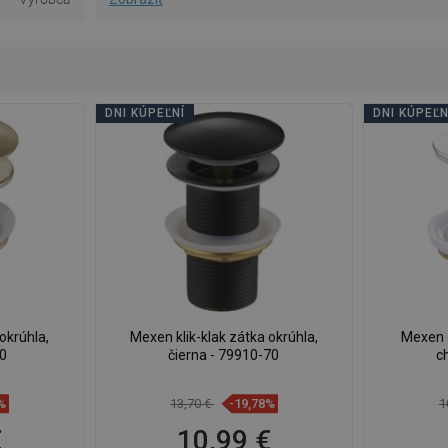
DNI KÚPEĽNÍ
DNI KÚPEĽN
okrúhla,
Mexen klik-klak zátka okrúhla,
Mexen o
50
čierna - 79910-70
c
%
13,70 €
-19,78%
1
€
10,99 €