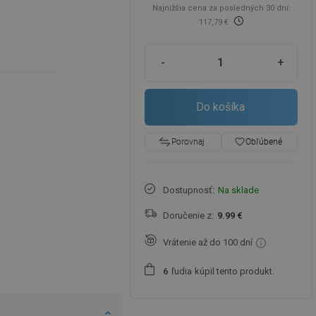
Najnižšia cena za posledných 30 dní:
117,79 €
-
+
Do košíka
favorite_border
Obľúbené
Porovnaj
Dostupnosť:
Na sklade
Doručenie z:
9.99 €
Vrátenie až do 100 dní
ľudia
kúpil tento produkt.
6