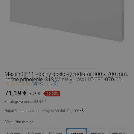
Mexen CF11 Plochý doskový radiátor 300 x 700 mm,
bočné pripojenie, 318 W, biely - W411F-030-070-00
(0)
(0)
Otázky
71,19 €
19,92%
(s DPH)
Katalógová cena:
88,90 €
Najnižšia cena za posledných 30 dní: 71,19 €
Šírka
- 700 mm