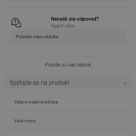
Porovnaj
favorite_border
Obľúbené
Porovnaj
favorite_border
Obľúbené
Nenašli ste odpoveď?
Napíš nám
Položte nám otázku
Pozrite si viac otázok
Spýtajte sa na produkt