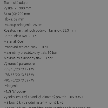
Technické údaje:
Výška (Y): 300 mm
Šírka (X): 700 mm
Hĺbka: 59 mm
Rozstup pripojenia: 25 cm
Rozstup vertikálnych vodných kanálov: 33,3 mm
Farba: Biela RAL 9016
Materiál: Oceľ
Pracovná teplota: max 110 °C
Maximálny prevádzkový tlak: 10 bar
Maximálny skúšobný tlak: 13 bar
Výkonové parametre:
- 55/45/20 °C 171 W
- 75/65/20 °C 318 W
- 90/70/20 °C 397 W
Pripojenia:
- 4xG ½″ bočné
Vysoko kvalitný, trvanlivý lakovaný povrch - DIN 99500
Má bočný kryt a odnímateľný horný kryt
V balení: závesy, montážna sada, tesniace zátky a ventil na