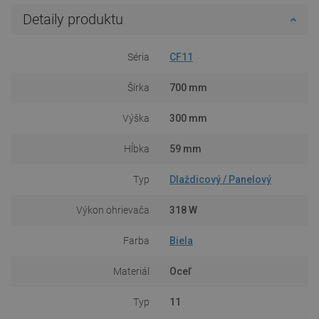
Detaily produktu
Séria
CF11
Šírka
700 mm
Výška
300 mm
Hĺbka
59 mm
Typ
Dlaždicový / Panelový
Výkon ohrievača
318 W
Farba
Biela
Materiál
Oceľ
Typ
11