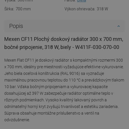
Šírka:
700 mm
Výkon ohrievača:
318 W
Popis
Mexen CF11 Plochý doskový radiátor 300 x 700 mm,
bočné pripojenie, 318 W, biely - W411F-030-070-00
Mexen Flat CF11 je doskový radiátor s kompaktnými rozmermi 300
x 700 mm, ideálny pre miestnosti vyžadujúce efektívne vykurovanie.
Jeho biela oceľová konštrukcia (RAL 9016) sa vyznačuje
maximálnou pracovnou teplotou do 110 °C a prevádzkovým tlakom
10 bar. Vďaka bočným pripojeniam a vykurovacej kapacite
dosahujúcej až 397 W zabezpečuje radiátor optimálne teplo v
rôznych podmienkach. Vysoko kvalitný lakovaný povrch a
odnímateľný horný kryt zvyšujú trvanlivosť a estetiku zariadenia.
Súprava obsahuje montážne príslušenstvo a ventil na
odvzdušnenie.