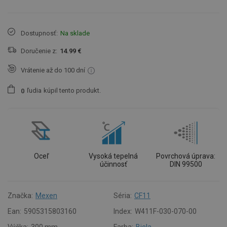
Dostupnosť:
Na sklade
Doručenie z:
14.99 €
Vrátenie až do 100 dní
ľudia
kúpil tento produkt.
0
Oceľ
Vysoká tepelná
Povrchová úprava:
účinnosť
DIN 99500
Značka:
Mexen
Séria:
CF11
Ean:
5905315803160
Index:
W411F-030-070-00
Výška:
300 mm
Farba:
Biela