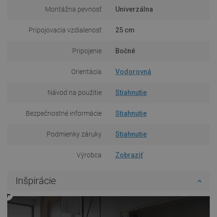
Montážna pevnosť
Univerzálna
Pripojovacia vzdialenosť
25 cm
Pripojenie
Bočné
Orientácia
Vodorovná
Návod na použitie
Stiahnutie
Bezpečnostné informácie
Stiahnutie
Podmienky záruky
Stiahnutie
Výrobca
Zobraziť
Inšpirácie