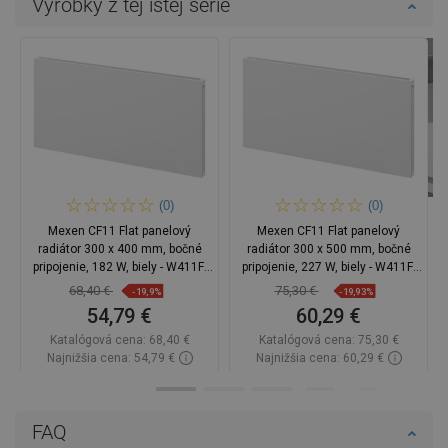
Výrobky z tej istej série
(0)
(0)
Mexen CF11 Flat panelový
Mexen CF11 Flat panelový
radiátor 300 x 400 mm, bočné
radiátor 300 x 500 mm, bočné
pripojenie, 182 W, biely - W411F-
pripojenie, 227 W, biely - W411F-
030-040-00
030-050-00
68,40 €
75,30 €
-19,9%
-19,93%
54,79 €
60,29 €
Katalógová cena:
68,40 €
Katalógová cena:
75,30 €
Najnižšia cena: 54,79 €
Najnižšia cena: 60,29 €
Dostupnosť:
2026-09-11
Dostupnosť:
Na sklade
Do košíka
Do košíka
FAQ