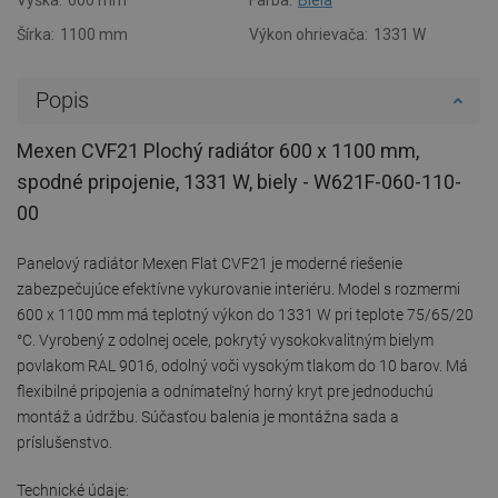
Šírka:
1100 mm
Výkon ohrievača:
1331 W
Popis
Mexen CVF21 Plochý radiátor 600 x 1100 mm,
spodné pripojenie, 1331 W, biely - W621F-060-110-
00
Panelový radiátor Mexen Flat CVF21 je moderné riešenie
zabezpečujúce efektívne vykurovanie interiéru. Model s rozmermi
600 x 1100 mm má teplotný výkon do 1331 W pri teplote 75/65/20
°C. Vyrobený z odolnej ocele, pokrytý vysokokvalitným bielym
povlakom RAL 9016, odolný voči vysokým tlakom do 10 barov. Má
flexibilné pripojenia a odnímateľný horný kryt pre jednoduchú
montáž a údržbu. Súčasťou balenia je montážna sada a
príslušenstvo.
Technické údaje: