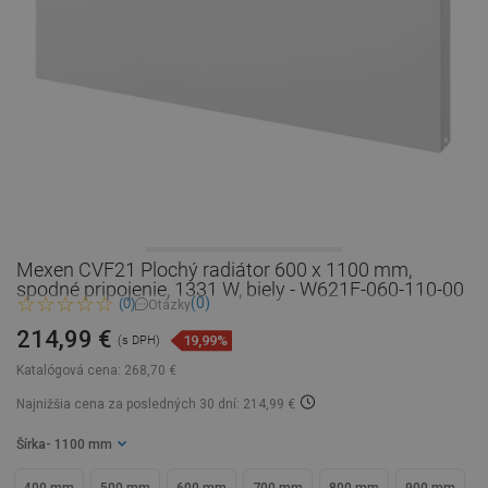
Mexen CVF21 Plochý radiátor 600 x 1100 mm,
spodné pripojenie, 1331 W, biely - W621F-060-110-00
(0)
(0)
Otázky
214,99 €
19,99%
(s DPH)
Katalógová cena:
268,70 €
Najnižšia cena za posledných 30 dní: 214,99 €
Šírka
- 1100 mm