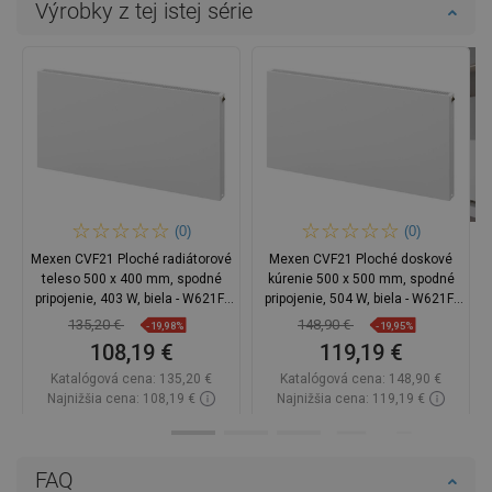
Výrobky z tej istej série
(0)
(0)
Mexen CVF21 Ploché radiátorové
Mexen CVF21 Ploché doskové
teleso 500 x 400 mm, spodné
kúrenie 500 x 500 mm, spodné
pripojenie, 403 W, biela - W621F-
pripojenie, 504 W, biela - W621F-
050-040-00
050-050-00
135,20 €
148,90 €
-19,98%
-19,95%
108,19 €
119,19 €
Katalógová cena:
135,20 €
Katalógová cena:
148,90 €
Najnižšia cena: 108,19 €
Najnižšia cena: 119,19 €
Dostupnosť:
Na sklade
Dostupnosť:
Na sklade
Do košíka
Do košíka
FAQ