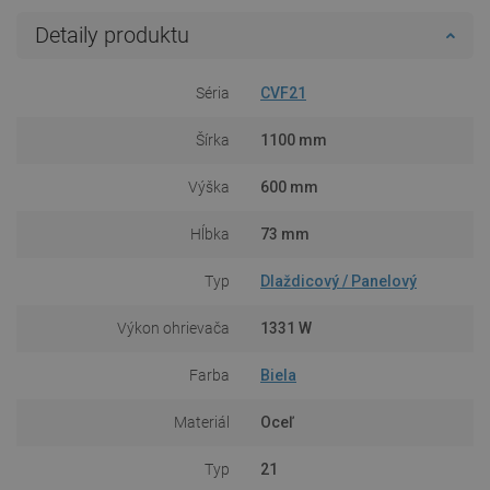
Detaily produktu
Séria
CVF21
Šírka
1100 mm
Výška
600 mm
Hĺbka
73 mm
Typ
Dlaždicový / Panelový
Výkon ohrievača
1331 W
Farba
Biela
Materiál
Oceľ
Typ
21