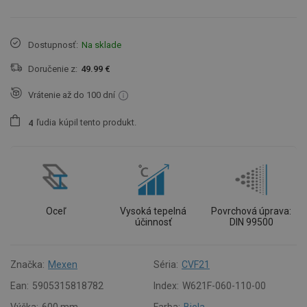
Dostupnosť:
Na sklade
Doručenie z:
49.99 €
Vrátenie až do 100 dní
ľudia
kúpil tento produkt.
4
Oceľ
Vysoká tepelná
Povrchová úprava:
účinnosť
DIN 99500
Značka:
Mexen
Séria:
CVF21
Ean:
5905315818782
Index:
W621F-060-110-00
Výška:
600 mm
Farba:
Biela