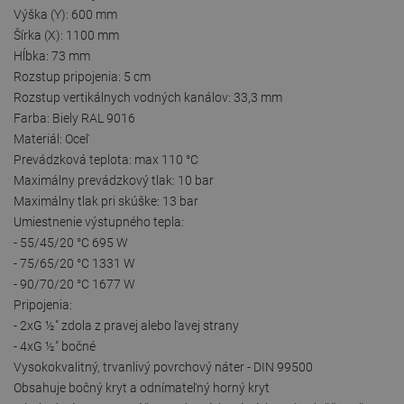
Výška (Y): 600 mm
Šírka (X): 1100 mm
Hĺbka: 73 mm
Rozstup pripojenia: 5 cm
Rozstup vertikálnych vodných kanálov: 33,3 mm
Farba: Biely RAL 9016
Materiál: Oceľ
Prevádzková teplota: max 110 °C
Maximálny prevádzkový tlak: 10 bar
Maximálny tlak pri skúške: 13 bar
Umiestnenie výstupného tepla:
- 55/45/20 °C 695 W
- 75/65/20 °C 1331 W
- 90/70/20 °C 1677 W
Pripojenia:
- 2xG ½″ zdola z pravej alebo ľavej strany
- 4xG ½″ bočné
Vysokokvalitný, trvanlivý povrchový náter - DIN 99500
Obsahuje bočný kryt a odnímateľný horný kryt