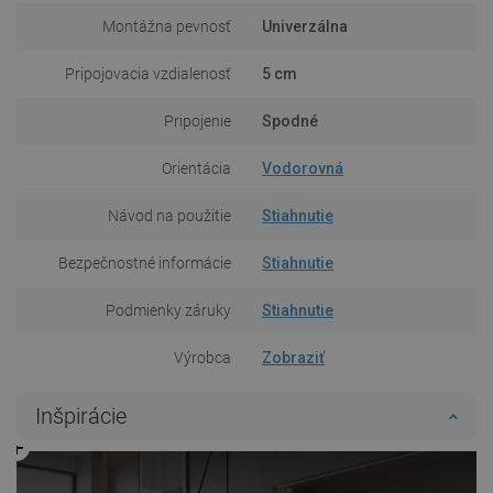
Montážna pevnosť
Univerzálna
Pripojovacia vzdialenosť
5 cm
Pripojenie
Spodné
Orientácia
Vodorovná
Návod na použitie
Stiahnutie
Bezpečnostné informácie
Stiahnutie
Podmienky záruky
Stiahnutie
Výrobca
Zobraziť
Inšpirácie