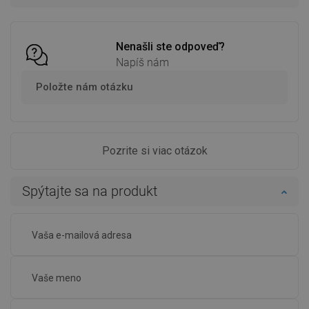
Porovnaj
favorite_border
Obľúbené
Porovnaj
favorite_border
Obľúbené
Nenašli ste odpoveď?
Napíš nám
Položte nám otázku
Pozrite si viac otázok
Spýtajte sa na produkt