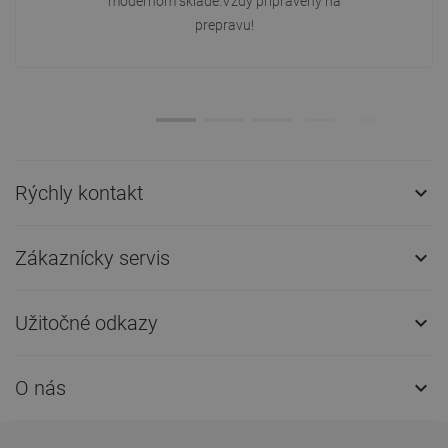
modernom sklade.Vždy pripravený na
prepravu!
Rýchly kontakt

Zákaznícky servis

Užitočné odkazy

O nás
