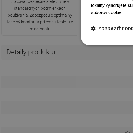
pracovať bezpečne a efektívne v
°C. Umožňuje efektívne
lokality vyjadrujete 
štandardných podmienkach
vykurovanie miestnosti
súborov cookie.
Dowi
používania. Zabezpečuje optimálny
zaisťuje bezpečnosť použ
tepelný komfort a príjemnú teplotu v
povrchu okolo radiá
ZOBRAZIŤ POD
miestnosti.
Detaily produktu