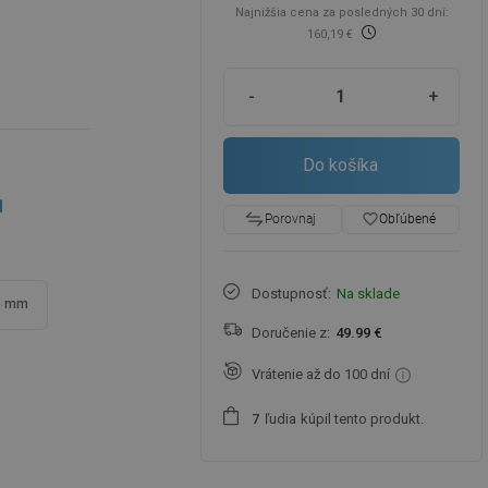
Najnižšia cena za posledných 30 dní:
0
160,19 €
-
+
Do košíka
1
favorite_border
Obľúbené
Porovnaj
Dostupnosť:
Na sklade
0 mm
Doručenie z:
49.99 €
Vrátenie až do 100 dní
ľudia
kúpil tento produkt.
7