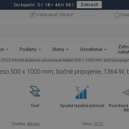
Zobraziť
5
18
44
03
Dni kúpeľní:
D
H
M
S
Vráťte sa až 100 dní*
Vyso
Záhr
ce
Podlahy
Steny
Osvetlenie
náby
CF22 Ploché doskové vykurovacie teleso 500 x 1000 mm, bočné pripojen
so 500 x 1000 mm, bočné pripojenie, 1364 W, 
Oceľ
Vysoká tepelná účinnosť
Povrchová 
99
Značka:
Mexen
Séria:
CF22