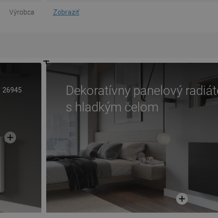
Výrobca
Zobraziť
Dekoratívny panelový radiát
26945
s hladkým čelom