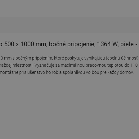
 500 x 1000 mm, bočné pripojenie, 1364 W, biele
00 mm s bočným pripojením, ktoré poskytuje vynikajúcu tepelnú účinnosť
 každej miestnosti. Vyznačuje sa maximálnou pracovnou teplotou do 11
 montážne príslušenstvo ho robia spoľahlivou voľbou pre každý domov.