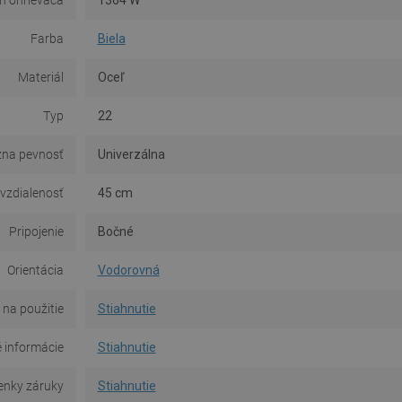
n ohrievača
1364 W
Farba
Biela
Materiál
Oceľ
Typ
22
na pevnosť
Univerzálna
 vzdialenosť
45 cm
Pripojenie
Bočné
Orientácia
Vodorovná
na použitie
Stiahnutie
 informácie
Stiahnutie
nky záruky
Stiahnutie