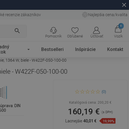
close
ké recenzie zákazníkov
Najlepšia cena/kvalita
0
search
Pomocník
Obľúbené
Účtovať
Vozík
adný
Bestselleri
Inšpirácie
Kontakt
tok
ie, 1364 W, biele - W422F-050-100-00
biele - W422F-050-100-00
Mexen CF22 Ploché doskové
(0)
vykurovacie teleso 500 x 1000
mm, bočné pripojenie, 1364
W, biele - W422F-050-100-00
Katalógová cena:
200,20 €
úprava: DIN
160,19 €
500
(s DPH)
Lacnejšie
40,01 €
19,99%