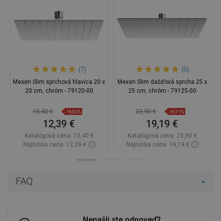
(7)
(5)
Mexen Slim sprchová hlavica 20 x
Mexen Slim dažďová sprcha 25 x
20 cm, chróm - 79120-00
25 cm, chróm - 79125-00
15,40 €
23,90 €
-19,55%
-19,71%
12,39 €
19,19 €
Katalógová cena:
15,40 €
Katalógová cena:
23,90 €
Najnižšia cena: 12,39 €
Najnižšia cena: 19,19 €
Dostupnosť:
Na sklade
Dostupnosť:
Na sklade
Do košíka
Do košíka
FAQ
Porovnaj
favorite_border
Obľúbené
Porovnaj
favorite_border
Obľúbené
Nenašli ste odpoveď?