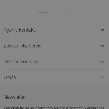
Rýchly kontakt

Zákaznícky servis

Užitočné odkazy

O nás

Newsletter
Zaregistrujte sa na informačný bulletin a zostaňte v aktuálnom