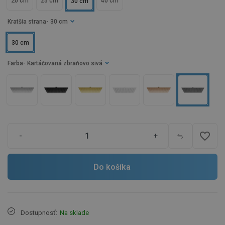
20 cm
25 cm
40 cm
30 cm
Kratšia strana
- 30 cm
30 cm
Farba
- Kartáčovaná zbraňovo sivá
favorite_border
-
+
Do košíka
Dostupnosť:
Na sklade