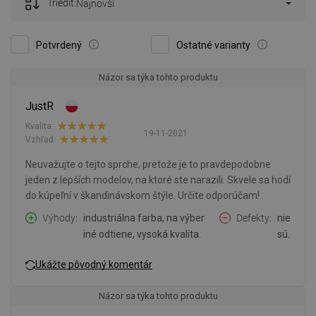
Triediť:
Najnovší
Potvrdený
Ostatné varianty
Názor sa týka tohto produktu
JustR
Kvalita:
19-11-2021
Vzhľad:
Neuvažujte o tejto sprche, pretože je to pravdepodobne
jeden z lepších modelov, na ktoré ste narazili. Skvele sa hodí
do kúpeľní v škandinávskom štýle. Určite odporúčam!
Výhody
industriálna farba, na výber
Defekty
nie
iné odtiene, vysoká kvalita.
sú.
Ukážte pôvodný komentár
Názor sa týka tohto produktu