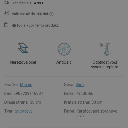
Doručenie z:
4.99 €
Vrátenie až do 100 dní
ľudia
kúpil tento produkt.
4
0
Nerezová oceľ
AntiCalc
Odolnosť voči
vysokej teplote
Značka:
Mexen
Séria:
Slim
Ean:
5907709116337
Index:
79130-66
Dlhšia strana:
30 cm
Kratšia strana:
30 cm
Tvar:
Štvorcový
Farba:
Kartáčovaná zbraňovo
sivá