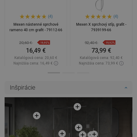
(4)
(4)
Mexen nástenné sprchové
Mexen X sprchový stĺp, grafit -
rameno 40 cm grafit - 79112-66
7939199-66
20,60 €
92,40 €
-19,95%
-19,92%
16,49 €
73,99 €
Katalógová cena:
20,60 €
Katalógová cena:
92,40 €
Najnižšia cena: 16,49 €
Najnižšia cena: 73,99 €
Dostupnosť:
Na sklade
Dostupnosť:
2026-10-02
Do košíka
Do košíka
Inšpirácie
Porovnaj
favorite_border
Obľúbené
Porovnaj
favorite_border
Obľúbené