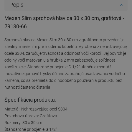
Popis
Mexen Slim sprchová hlavica 30 x 30 cm, grafitová -
79130-66
Sprchová hlavica Mexen Slim 30 x 30 cm v grafitovom prevedení je
ideálnym riešením pre modernú kúpeľňu. Vyrobená z nehrdzavejúcej
ocele S304, zaručuje trvácnosť a odolnosť voči korózii. Jej povrch je
odolný voči matovaniu a hrúbka 2 mm zabezpečuje solídnosť
konštrukcie. Štandardné pripojenie G 1/2" uľahčuje montáž.
Inovatívne gumové trysky účinne zabraňujú usadzovaniu vodného
kameňa, čo sa premieta do dlhodobého používania produktu bez
nutnosti častého čistenia.
Špecifikácia produktu:
Materiál: Nehrdzavejúca oceľ S304
Povrchová úprava: Grafitová
Rozmery: 30 x 30 cm
Štandardné pripojenie G 1/2"