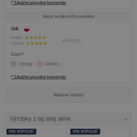
Ukážte pôvodný komentár
Názor sa týka tohto produktu
OrK
Kvalita:
02-06-2021
Vzhľad:
Super!
Výhody
-
Defekty
-
Ukážte pôvodný komentár
Napísať názory
Výrobky z tej istej série
DNI KÚPEĽNÍ
DNI KÚPEĽNÍ