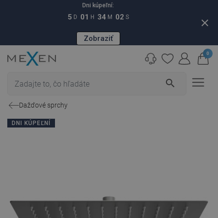
Dni kúpeľní:
5
01
34
01
D
H
M
S
close
Zobraziť
0
search
Dažďové sprchy
DNI KÚPEĽNÍ