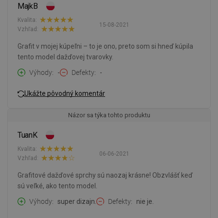
MajkB
Kvalita:
15-08-2021
Vzhľad:
Grafit v mojej kúpeľni – to je ono, preto som si hneď kúpila
tento model dažďovej tvarovky.
Výhody
-
Defekty
-
Ukážte pôvodný komentár
Názor sa týka tohto produktu
TuanK
Kvalita:
06-06-2021
Vzhľad:
Grafitové dažďové sprchy sú naozaj krásne! Obzvlášť keď
sú veľké, ako tento model.
Výhody
super dizajn.
Defekty
nie je.