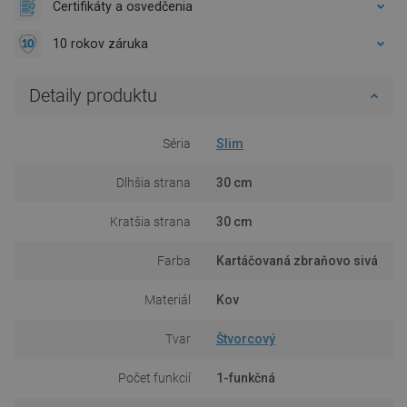
Certifikáty a osvedčenia
10 rokov záruka
Detaily produktu
Séria
Slim
Dlhšia strana
30 cm
Kratšia strana
30 cm
Farba
Kartáčovaná zbraňovo sivá
Materiál
Kov
Tvar
Štvorcový
Počet funkcií
1-funkčná