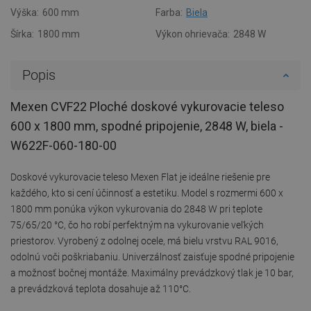
Výška:
600 mm
Farba:
Biela
Šírka:
1800 mm
Výkon ohrievača:
2848 W
Popis
Mexen CVF22 Ploché doskové vykurovacie teleso
600 x 1800 mm, spodné pripojenie, 2848 W, biela -
W622F-060-180-00
Doskové vykurovacie teleso Mexen Flat je ideálne riešenie pre
každého, kto si cení účinnosť a estetiku. Model s rozmermi 600 x
1800 mm ponúka výkon vykurovania do 2848 W pri teplote
75/65/20 °C, čo ho robí perfektným na vykurovanie veľkých
priestorov. Vyrobený z odolnej ocele, má bielu vrstvu RAL 9016,
odolnú voči poškriabaniu. Univerzálnosť zaisťuje spodné pripojenie
a možnosť bočnej montáže. Maximálny prevádzkový tlak je 10 bar,
a prevádzková teplota dosahuje až 110°C.