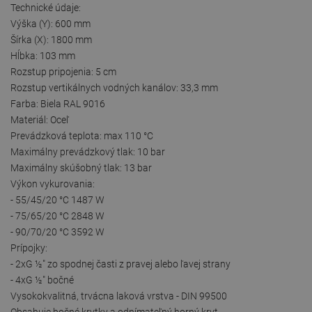
Technické údaje:
Výška (Y): 600 mm
Šírka (X): 1800 mm
Hĺbka: 103 mm
Rozstup pripojenia: 5 cm
Rozstup vertikálnych vodných kanálov: 33,3 mm
Farba: Biela RAL 9016
Materiál: Oceľ
Prevádzková teplota: max 110 °C
Maximálny prevádzkový tlak: 10 bar
Maximálny skúšobný tlak: 13 bar
Výkon vykurovania:
- 55/45/20 °C 1487 W
- 75/65/20 °C 2848 W
- 90/70/20 °C 3592 W
Prípojky:
- 2xG ½″ zo spodnej časti z pravej alebo ľavej strany
- 4xG ½″ bočné
Vysokokvalitná, trvácna laková vrstva - DIN 99500
Obsahuje bočné krytky a odnímateľný horný kryt