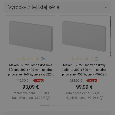
Výrobky z tej istej série
(0)
(0)
Mexen CVF22 Ploché doskové
Mexen CVF22 Plochý doskový
kúrenie 300 x 400 mm, spodné
radiátor 300 x 500 mm, spodné
pripojenie, 360 W, biele - W622F-
pripojenie, 450 W, biely - W622F-
030-040-00
030-050-00
116,30 €
124,90 €
-19,96%
-19,94%
93,09 €
99,99 €
Katalógová cena:
116,30 €
Katalógová cena:
124,90 €
Najnižšia cena: 93,09 €
Najnižšia cena: 99,99 €
Dostupnosť:
Na sklade
Dostupnosť:
Na sklade
Do košíka
Do košíka