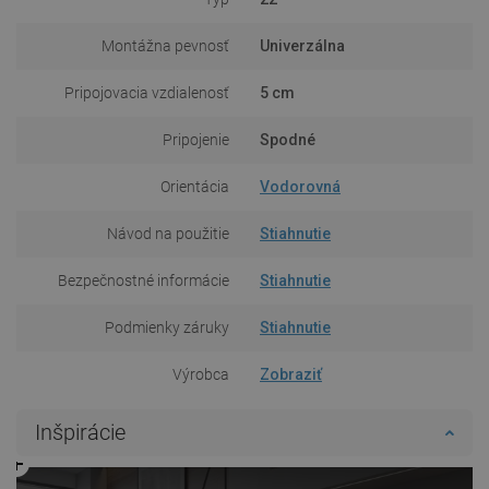
Montážna pevnosť
Univerzálna
Pripojovacia vzdialenosť
5 cm
Pripojenie
Spodné
Orientácia
Vodorovná
Návod na použitie
Stiahnutie
Bezpečnostné informácie
Stiahnutie
Podmienky záruky
Stiahnutie
Výrobca
Zobraziť
Inšpirácie