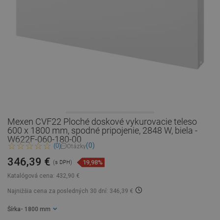
Mexen CVF22 Ploché doskové vykurovacie teleso
600 x 1800 mm, spodné pripojenie, 2848 W, biela -
W622F-060-180-00
(0)
(0)
Otázky
346,39 €
19,98%
(s DPH)
Katalógová cena:
432,90 €
Najnižšia cena za posledných 30 dní: 346,39 €
Šírka
- 1800 mm