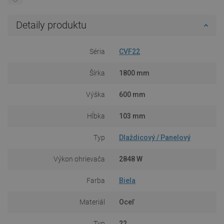
Detaily produktu
Séria
CVF22
Šírka
1800 mm
Výška
600 mm
Hĺbka
103 mm
Typ
Dlaždicový / Panelový
Výkon ohrievača
2848 W
Farba
Biela
Materiál
Oceľ
Typ
22