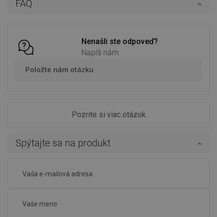
FAQ
Porovnaj
favorite_border
Obľúbené
Porovnaj
favorite_border
Obľúbené
Nenašli ste odpoveď?
Napíš nám
Položte nám otázku
Pozrite si viac otázok
Spýtajte sa na produkt