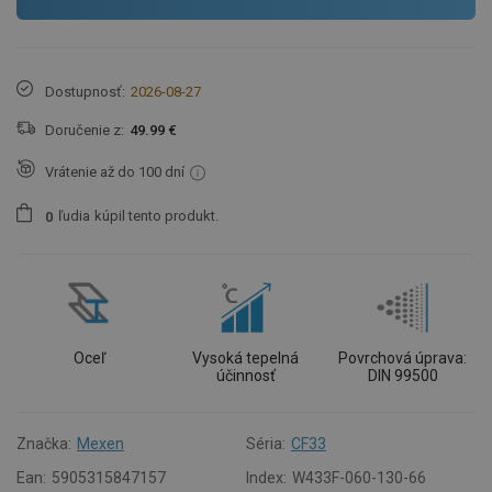
Dostupnosť:
2026-08-27
Doručenie z:
49.99 €
Vrátenie až do 100 dní
ľudia
kúpil tento produkt.
0
Oceľ
Vysoká tepelná
Povrchová úprava:
účinnosť
DIN 99500
Značka:
Mexen
Séria:
CF33
Ean:
5905315847157
Index:
W433F-060-130-66