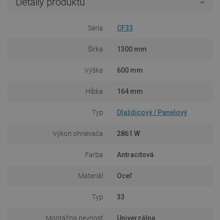
Detaily produktu
Séria
CF33
Šírka
1300 mm
Výška
600 mm
Hĺbka
164 mm
Typ
Dlaždicový / Panelový
Výkon ohrievača
2861 W
Farba
Antracitová
Materiál
Oceľ
Typ
33
Montážna pevnosť
Univerzálna