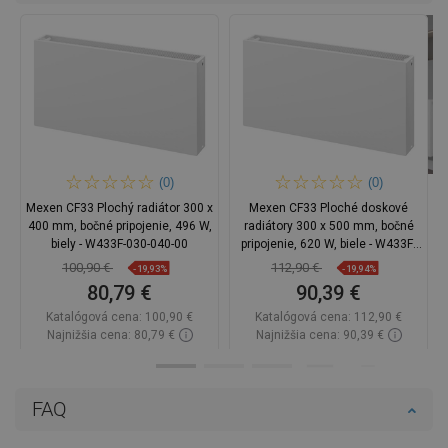
(0)
(0)
Mexen CF33 Plochý radiátor 300 x
Mexen CF33 Ploché doskové
400 mm, bočné pripojenie, 496 W,
radiátory 300 x 500 mm, bočné
biely - W433F-030-040-00
pripojenie, 620 W, biele - W433F-
030-050-00
100,90 €
112,90 €
-19,93%
-19,94%
80,79 €
90,39 €
Katalógová cena:
100,90 €
Katalógová cena:
112,90 €
Najnižšia cena: 80,79 €
Najnižšia cena: 90,39 €
Dostupnosť:
Na sklade
Dostupnosť:
Na sklade
Do košíka
Do košíka
FAQ
Porovnaj
favorite_border
Obľúbené
Porovnaj
favorite_border
Obľúbené