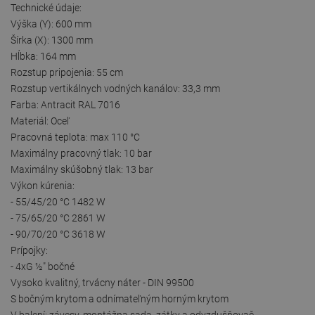
Technické údaje:
Výška (Y): 600 mm
Šírka (X): 1300 mm
Hĺbka: 164 mm
Rozstup pripojenia: 55 cm
Rozstup vertikálnych vodných kanálov: 33,3 mm
Farba: Antracit RAL 7016
Materiál: Oceľ
Pracovná teplota: max 110 °C
Maximálny pracovný tlak: 10 bar
Maximálny skúšobný tlak: 13 bar
Výkon kúrenia:
- 55/45/20 °C 1482 W
- 75/65/20 °C 2861 W
- 90/70/20 °C 3618 W
Prípojky:
- 4xG ½″ bočné
Vysoko kvalitný, trvácny náter - DIN 99500
S bočným krytom a odnímateľným horným krytom
V balení: závesy, montážna sada, zátky a odvzdušňovač