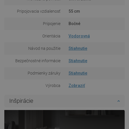
Pripojovacia vzdialenosť
55 cm
Pripojenie
Bočné
Orientácia
Vodorovná
Návod na použitie
Stiahnutie
Bezpečnostné informácie
Stiahnutie
Podmienky záruky
Stiahnutie
Výrobca
Zobraziť
Inšpirácie