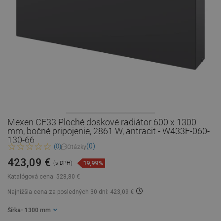
Mexen CF33 Ploché doskové radiátor 600 x 1300
mm, bočné pripojenie, 2861 W, antracit - W433F-060-
130-66
(0)
(0)
Otázky
423,09 €
19,99%
(s DPH)
Katalógová cena:
528,80 €
Najnižšia cena za posledných 30 dní: 423,09 €
Šírka
- 1300 mm