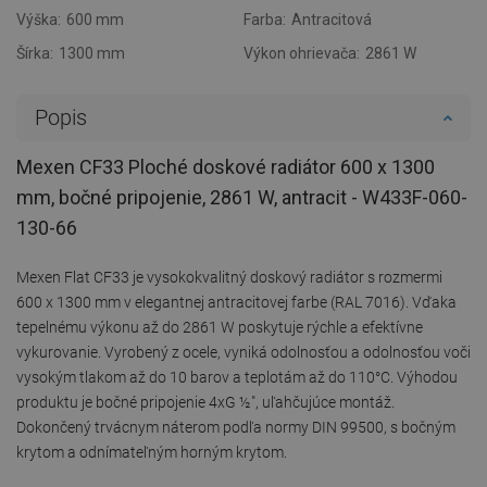
Výška:
600 mm
Farba:
Antracitová
Šírka:
1300 mm
Výkon ohrievača:
2861 W
Popis
Mexen CF33 Ploché doskové radiátor 600 x 1300
mm, bočné pripojenie, 2861 W, antracit - W433F-060-
130-66
Mexen Flat CF33 je vysokokvalitný doskový radiátor s rozmermi
600 x 1300 mm v elegantnej antracitovej farbe (RAL 7016). Vďaka
tepelnému výkonu až do 2861 W poskytuje rýchle a efektívne
vykurovanie. Vyrobený z ocele, vyniká odolnosťou a odolnosťou voči
vysokým tlakom až do 10 barov a teplotám až do 110°C. Výhodou
produktu je bočné pripojenie 4xG ½″, uľahčujúce montáž.
Dokončený trvácnym náterom podľa normy DIN 99500, s bočným
krytom a odnímateľným horným krytom.