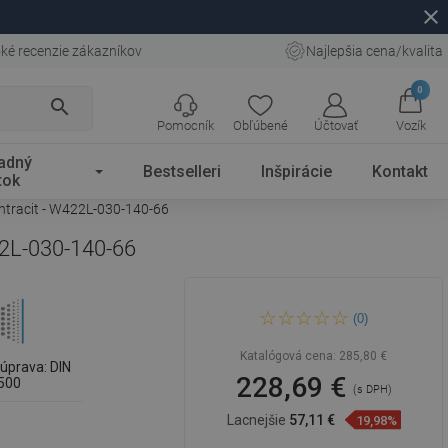
close
ké recenzie zákazníkov
Najlepšia cena/kvalita
0
search
Pomocník
Obľúbené
Účtovať
Vozík
adný
Bestselleri
Inšpirácie
Kontakt
tok
ntracit - W422L-030-140-66
22L-030-140-66
Mexen CL22 Line doskový
(0)
radiátor 300 x 1400 mm,
bočné pripojenie, 1261 W,
antracit - W422L-030-140-66
Katalógová cena:
285,80 €
úprava: DIN
228,69 €
500
(s DPH)
Lacnejšie
57,11 €
19,98%