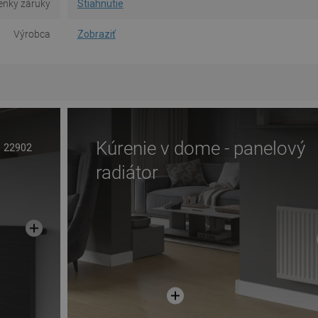
nky záruky
Stiahnutie
Výrobca
Zobraziť
Kúrenie v dome - panelový
22902
radiátor