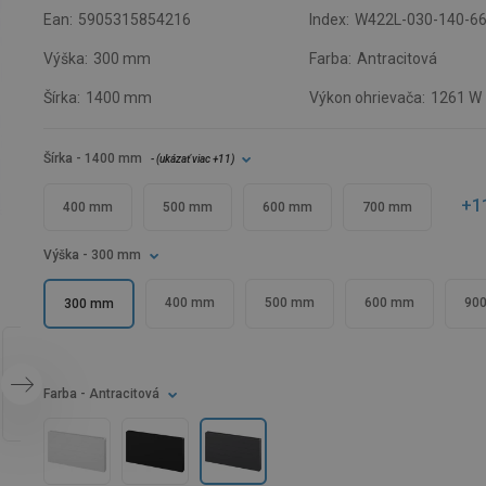
Ean:
5905315854216
Index:
W422L-030-140-6
Výška:
300 mm
Farba:
Antracitová
Šírka:
1400 mm
Výkon ohrievača:
1261 W
Šírka
- 1400 mm
- (
ukázať viac
+11
)
+1
400 mm
500 mm
600 mm
700 mm
Výška
- 300 mm
400 mm
500 mm
600 mm
90
300 mm
Farba
- Antracitová