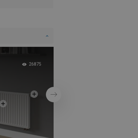
Antracitový dekorat
26875
radiátor v chodbe
Ďalej