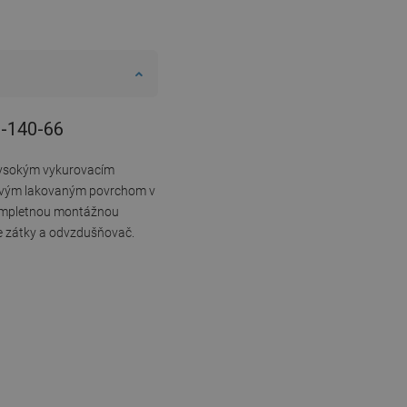
0-140-66
 vysokým vykurovacím
livým lakovaným povrchom v
kompletnou montážnou
ie zátky a odvzdušňovač.