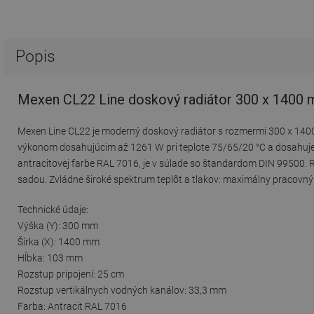
Popis
Mexen CL22 Line doskový radiátor 300 x 1400 m
Mexen Line CL22 je moderný doskový radiátor s rozmermi 300 x 1400
výkonom dosahujúcim až 1261 W pri teplote 75/65/20 °C a dosahuj
antracitovej farbe RAL 7016, je v súlade so štandardom DIN 9950
sadou. Zvládne široké spektrum teplôt a tlakov: maximálny pracovný 
Technické údaje:
Výška (Y): 300 mm
Šírka (X): 1400 mm
Hĺbka: 103 mm
Rozstup pripojení: 25 cm
Rozstup vertikálnych vodných kanálov: 33,3 mm
Farba: Antracit RAL 7016