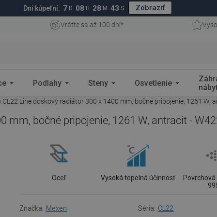
Zobraziť
7
08
28
42
Dni kúpeľní:
D
H
M
S
Vráťte sa až 100 dní*
Vyso
Záhr
ce
Podlahy
Steny
Osvetlenie
náby
CL22 Line doskový radiátor 300 x 1400 mm, bočné pripojenie, 1261 W, a
0 mm, bočné pripojenie, 1261 W, antracit - W4
Oceľ
Vysoká tepelná účinnosť
Povrchová 
99
Značka:
Mexen
Séria:
CL22