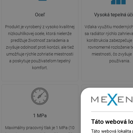
Oceľ
Vysoká tepelná úč
Produkt je vyrobený z vysoko kvalitnej
Vďaka využitiu moderných
nízkouhlíkovej ocele, ktorá nielenže
sa radiátor rýchlo zahriev
predlžuje životnosť zariadenia a
konštrukcia zabezpečuje 
zvyšuje odolnosť proti korózii, ale tiež
rovnomerné rozloženie te
umožňuje rýchle zohriatie miestnosti
miestnosti, čo zvyšuje
a poskytuje používateľom tepelný
používania.
komfort.
1 MPa
Max. 110 °C
Táto webová lo
Maximálny pracovný tlak je 1 MPa (10
Maximálna teplota do
Táto webová lokalita