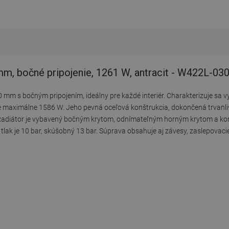
m, bočné pripojenie, 1261 W, antracit - W422L-03
 mm s bočným pripojením, ideálny pre každé interiér. Charakterizuje sa
e maximálne 1586 W. Jeho pevná oceľová konštrukcia, dokončená trvan
0. Radiátor je vybavený bočným krytom, odnímateľným horným krytom a 
tlak je 10 bar, skúšobný 13 bar. Súprava obsahuje aj závesy, zaslepovac