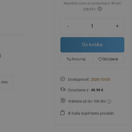
Najnižšia cena za posledných 30 dní:
6
228,69 €
-
+
Do košíka
1
favorite_border
Obľúbené
Porovnaj
Dostupnosť:
2026-10-05
0 mm
Doručenie z:
49.99 €
Vrátenie až do 100 dní
ľudia
kúpil tento produkt.
0