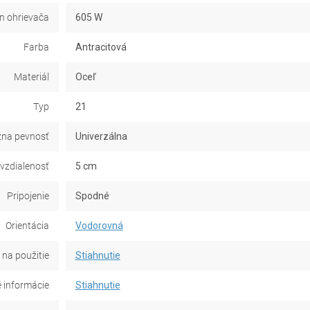
n ohrievača
605 W
Farba
Antracitová
Materiál
Oceľ
Typ
21
na pevnosť
Univerzálna
 vzdialenosť
5 cm
Pripojenie
Spodné
Orientácia
Vodorovná
na použitie
Stiahnutie
 informácie
Stiahnutie