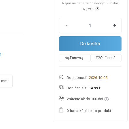
Najnižšia cena za posledných 30 dní:
6
169,79 €
-
+
Do košíka
1
favorite_border
Obľúbené
Porovnaj
Dostupnosť:
2026-10-05
0 mm
Doručenie z:
14.99 €
Vrátenie až do 100 dní
ľudia
kúpil tento produkt.
0