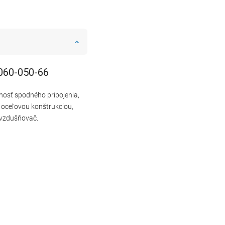
-060-050-66
nosť spodného pripojenia,
 oceľovou konštrukciou,
dvzdušňovač.