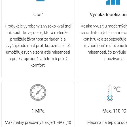
Oceľ
Vysoká tepelná úč
Produkt je vyrobený z vysoko kvalitnej
Vďaka využitiu moderných
nízkouhlíkovej ocele, ktorá nielenže
sa radiátor rýchlo zahriev
predlžuje životnosť zariadenia a
konštrukcia zabezpečuje 
zvyšuje odolnosť proti korózii, ale tiež
rovnomerné rozloženie te
umožňuje rýchle zohriatie miestnosti
miestnosti, čo zvyšuje
a poskytuje používateľom tepelný
používania.
komfort.
1 MPa
Max. 110 °C
Maximálny pracovný tlak je 1 MPa (10
Maximálna teplota do