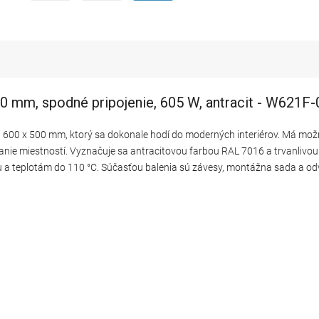
 mm, spodné pripojenie, 605 W, antracit - W621F
i 600 x 500 mm, ktorý sa dokonale hodí do moderných interiérov. Má mož
nie miestností. Vyznačuje sa antracitovou farbou RAL 7016 a trvanlivou
aku a teplotám do 110 °C. Súčasťou balenia sú závesy, montážna sada a o