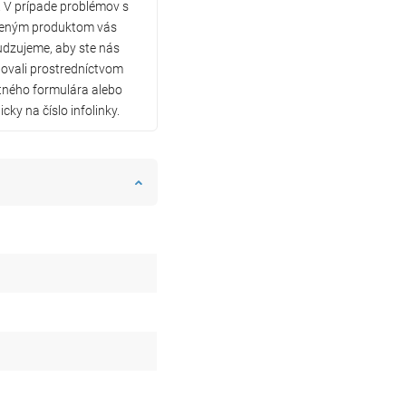
 V prípade problémov s
eným produktom vás
dzujeme, aby ste nás
ovali prostredníctvom
tného formulára alebo
icky na číslo infolinky.