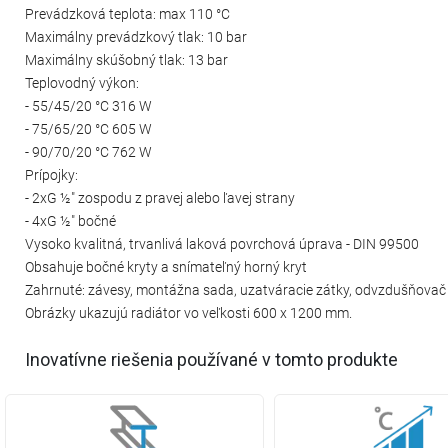
Prevádzková teplota: max 110 °C
Maximálny prevádzkový tlak: 10 bar
Maximálny skúšobný tlak: 13 bar
Teplovodný výkon:
- 55/45/20 °C 316 W
- 75/65/20 °C 605 W
- 90/70/20 °C 762 W
Prípojky:
- 2xG ½″ zospodu z pravej alebo ľavej strany
- 4xG ½″ bočné
Vysoko kvalitná, trvanlivá laková povrchová úprava - DIN 99500
Obsahuje bočné kryty a snímateľný horný kryt
Zahrnuté: závesy, montážna sada, uzatváracie zátky, odvzdušňovač a
Obrázky ukazujú radiátor vo veľkosti 600 x 1200 mm.
Inovatívne riešenia používané v tomto produkte