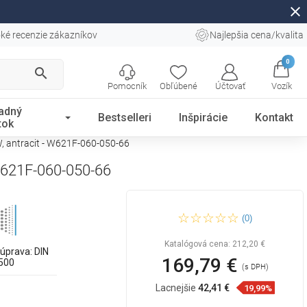
close
ké recenzie zákazníkov
Najlepšia cena/kvalita
0
search
Pomocník
Obľúbené
Účtovať
Vozík
adný
Bestselleri
Inšpirácie
Kontakt
tok
, antracit - W621F-060-050-66
 W621F-060-050-66
Mexen CVF21 Plochý
(0)
doskový radiátor 600 x 500
mm, spodné pripojenie, 605
W, antracit - W621F-060-050-
Katalógová cena:
212,20 €
66
úprava: DIN
169,79 €
500
(s DPH)
Lacnejšie
42,41 €
19,99%