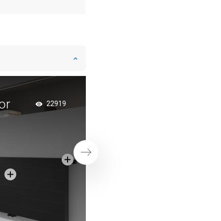
or
Antracitový dekorat
22919
radiátor v chodbe
Ďalej