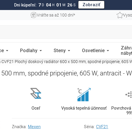
Zobraziť
7
04
01
25
Dni kúpeľní:
D
H
M
S
Vráťte sa až 100 dní*
Vyso
Záhr
ce
Podlahy
Steny
Osvetlenie
náby
CVF21 Plochý doskový radiátor 600 x 500 mm, spodné pripojenie, 605 W
500 mm, spodné pripojenie, 605 W, antracit -
Oceľ
Vysoká tepelná účinnosť
Povrchová 
99
Značka:
Mexen
Séria:
CVF21