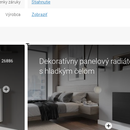
nky záruky
Stiahnutie
Výrobca
Zobraziť
Dekoratívny panelový radiát
26886
s hladkým čelom