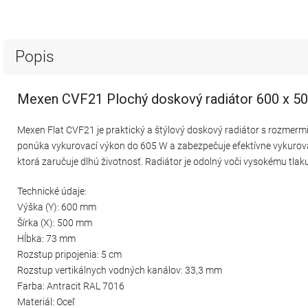
Popis
Mexen CVF21 Plochý doskový radiátor 600 x 500
Mexen Flat CVF21 je praktický a štýlový doskový radiátor s rozmerm
ponúka vykurovací výkon do 605 W a zabezpečuje efektívne vykurova
ktorá zaručuje dlhú životnosť. Radiátor je odolný voči vysokému tl
Technické údaje:
Výška (Y): 600 mm
Šírka (X): 500 mm
Hĺbka: 73 mm
Rozstup pripojenia: 5 cm
Rozstup vertikálnych vodných kanálov: 33,3 mm
Farba: Antracit RAL 7016
Materiál: Oceľ