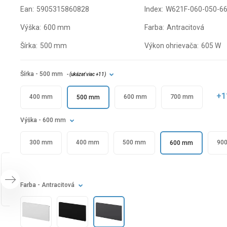
Ean:
5905315860828
Index:
W621F-060-050-6
Výška:
600 mm
Farba:
Antracitová
Šírka:
500 mm
Výkon ohrievača:
605 W
Šírka
- 500 mm
- (
ukázať viac
+11
)
+1
400 mm
600 mm
700 mm
500 mm
Výška
- 600 mm
300 mm
400 mm
500 mm
90
600 mm
Farba
- Antracitová