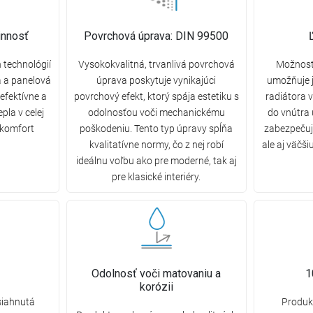
innosť
Povrchová úprava: DIN 99500
 technológií
Vysokokvalitná, trvanlivá povrchová
Možnosť 
a a panelová
úprava poskytuje vynikajúci
umožňuje 
efektívne a
povrchový efekt, ktorý spája estetiku s
radiátora v
pla v celej
odolnosťou voči mechanickému
do vnútra 
 komfort
poškodeniu. Tento typ úpravy spĺňa
zabezpečujú
kvalitatívne normy, čo z nej robí
ale aj väčš
ideálnu voľbu ako pre moderné, tak aj
pre klasické interiéry.
Odolnosť voči matovaniu a
1
korózii
siahnutá
Produkt