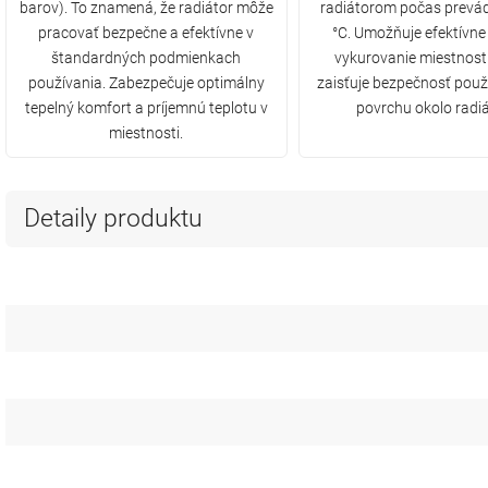
barov). To znamená, že radiátor môže
radiátorom počas prevád
pracovať bezpečne a efektívne v
°C. Umožňuje efektívne
štandardných podmienkach
vykurovanie miestnosti
používania. Zabezpečuje optimálny
zaisťuje bezpečnosť použ
tepelný komfort a príjemnú teplotu v
povrchu okolo radiá
miestnosti.
Detaily produktu