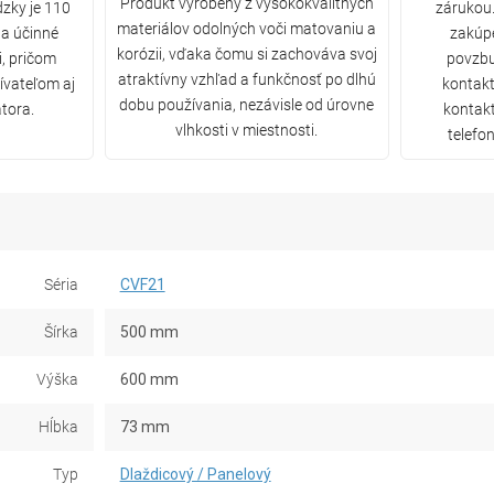
Produkt vyrobený z vysokokvalitných
zky je 110
zárukou.
materiálov odolných voči matovaniu a
 a účinné
zakúp
korózii, vďaka čomu si zachováva svoj
, pričom
povzbu
atraktívny vzhľad a funkčnosť po dlhú
ívateľom aj
kontakt
dobu používania, nezávisle od úrovne
tora.
kontak
vlhkosti v miestnosti.
telefon
Séria
CVF21
Šírka
500 mm
Výška
600 mm
Hĺbka
73 mm
Typ
Dlaždicový / Panelový