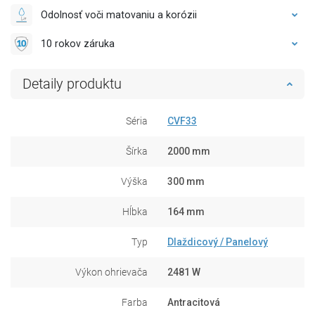
Odolnosť voči matovaniu a korózii
10 rokov záruka
Detaily produktu
Séria
CVF33
Šírka
2000 mm
Výška
300 mm
Hĺbka
164 mm
Typ
Dlaždicový / Panelový
Výkon ohrievača
2481 W
Farba
Antracitová