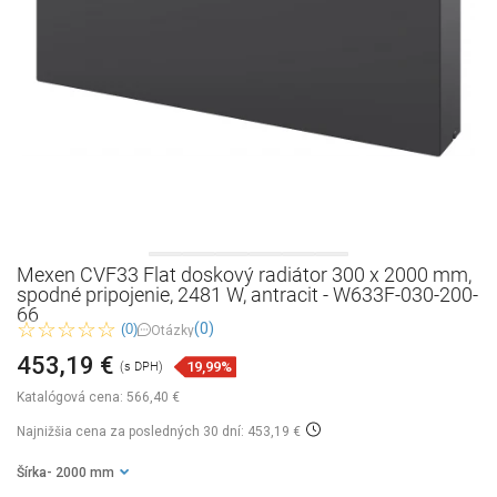
Mexen CVF33 Flat doskový radiátor 300 x 2000 mm,
spodné pripojenie, 2481 W, antracit - W633F-030-200-
66
(0)
(0)
Otázky
453,19 €
19,99%
(s DPH)
Katalógová cena:
566,40 €
Najnižšia cena za posledných 30 dní: 453,19 €
Šírka
- 2000 mm