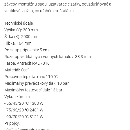
závesy, montážnu sadu, uzatváracie zátky, odvzdušňovač a
ventilovú vložku, čo uľahčuje inštaláciu.
Technické údaje:
Výška (Y): 300 mm
Šírka (X): 2000 mm
Hĺbka: 164 mm
Rozstup pripojenia: 5 cm
Rozstup vertikálnych vodných kanálov: 33,3 mm
Farba: Antracit RAL 7016
Materiál: Oceľ
Pracovná teplota: max 110 °C
Maximálny prevádzkový tlak: 10 bar
Maximálny testovací tlak: 13 bar
Výkon kúrenia:
- 55/45/20 °C 1303 W
- 75/65/20 °C 2481 W
- 90/70/20 °C 3121 W
Prípojky:
- 2xG ½″ zospodu vpravo