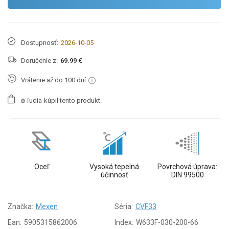
Dostupnosť:
2026-10-05
Doručenie z:
69.99 €
Vrátenie až do 100 dní
ľudia
kúpil tento produkt.
0
Oceľ
Vysoká tepelná
Povrchová úprava:
účinnosť
DIN 99500
Značka:
Mexen
Séria:
CVF33
Ean:
5905315862006
Index:
W633F-030-200-66