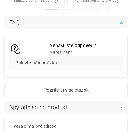
Najnižšia cena: 113,69 €
Najnižšia cena: 121,89 €
Dostupnosť:
Na sklade
Dostupnosť:
Na sklade
Do košíka
Do košíka
FAQ
Porovnaj
favorite_border
Obľúbené
Porovnaj
favorite_border
Obľúbené
Nenašli ste odpoveď?
Napíš nám
Položte nám otázku
Pozrite si viac otázok
Spýtajte sa na produkt