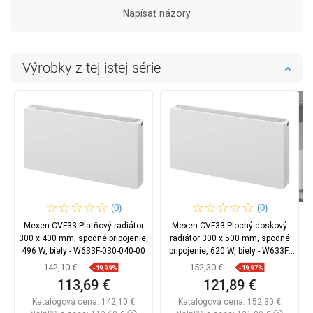
Napísať názory
Výrobky z tej istej série
(0)
(0)
Mexen CVF33 Platňový radiátor
Mexen CVF33 Plochý doskový
300 x 400 mm, spodné pripojenie,
radiátor 300 x 500 mm, spodné
496 W, biely - W633F-030-040-00
pripojenie, 620 W, biely - W633F-
030-050-00
142,10 €
152,30 €
-19,99%
-19,97%
113,69 €
121,89 €
Katalógová cena:
142,10 €
Katalógová cena:
152,30 €