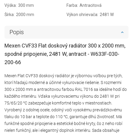
Výška:
300 mm
Farba:
Antracitová
Šírka:
2000 mm
Výkon ohrievača:
2481 W
Popis
Mexen CVF33 Flat doskový radiátor 300 x 2000 mm,
spodné pripojenie, 2481 W, antracit - W633F-030-
200-66
Mexen Flat CVF33 doskový radiátor je výbornou voľbou pre tých,
ktorí hľadajú moderné a účinné vykurovacie riešenie. S rozmermi
300 x 2000 mm a antracitovou farbou RAL 7016 sa ideálne hodí do
každého interiéru. Vďaka vykurovaciemu výkonu do 2481 W pri
75/65/20 °C zabezpečuje komfortné teplo v miestnostiach.
Vyrobený z odolnej ocele, odolný voči vysokému prevádzkovému
tlaku do 10 bar a teplote do 110 °C, garantuje dlhú životnosť. Má
funkčné spodné pripojenie a estetické bočné kryty, čo z neho robí
nielen funkčný, ale i elegantný doplnok interiéru. Sada obsahuje