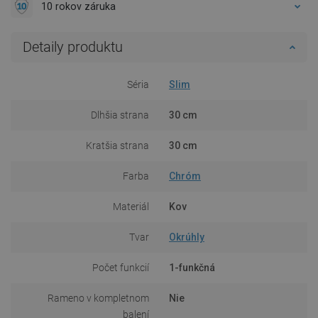
10 rokov záruka
Detaily produktu
Séria
Slim
Dlhšia strana
30 cm
Kratšia strana
30 cm
Farba
Chróm
Materiál
Kov
Tvar
Okrúhly
Počet funkcií
1-funkčná
Rameno v kompletnom
Nie
balení