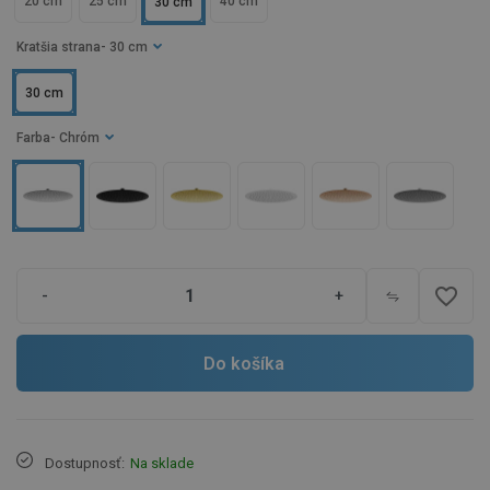
20 cm
25 cm
40 cm
30 cm
Kratšia strana
- 30 cm
30 cm
Farba
- Chróm
favorite_border
-
+
Do košíka
Dostupnosť:
Na sklade