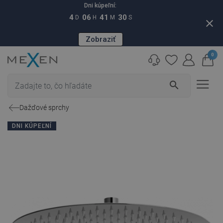
Dni kúpeľní:
4
06
41
29
D
H
M
S
close
Zobraziť
0
search
Dažďové sprchy
DNI KÚPEĽNÍ