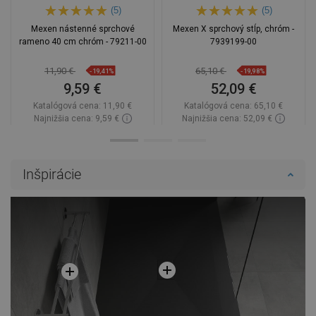
(5)
(5)
Mexen nástenné sprchové
Mexen X sprchový stĺp, chróm -
rameno 40 cm chróm - 79211-00
7939199-00
11,90 €
65,10 €
-19,41%
-19,98%
9,59 €
52,09 €
Katalógová cena:
11,90 €
Katalógová cena:
65,10 €
Najnižšia cena: 9,59 €
Najnižšia cena: 52,09 €
Dostupnosť:
Na sklade
Dostupnosť:
Na sklade
Do košíka
Do košíka
Inšpirácie
Porovnaj
favorite_border
Obľúbené
Porovnaj
favorite_border
Obľúbené