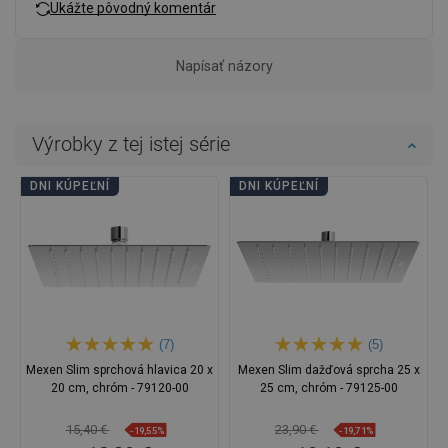
Ukážte pôvodný komentár
Napísať názory
Výrobky z tej istej série
DNI KÚPEĽNÍ
DNI KÚPEĽNÍ
(7)
(5)
Mexen Slim sprchová hlavica 20 x
Mexen Slim dažďová sprcha 25 x
20 cm, chróm - 79120-00
25 cm, chróm - 79125-00
15,40 €
23,90 €
-19,55%
-19,71%