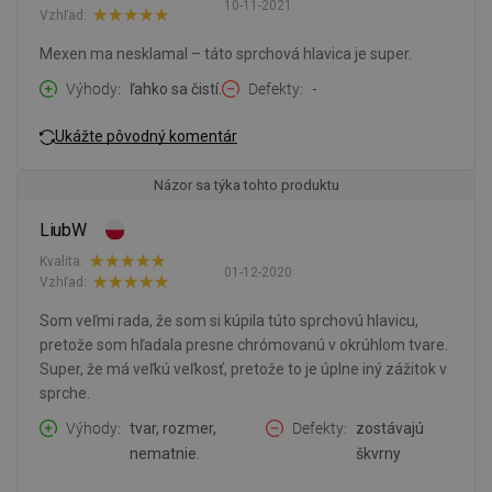
10-11-2021
Vzhľad:
Mexen ma nesklamal – táto sprchová hlavica je super.
Výhody
ľahko sa čistí.
Defekty
-
Ukážte pôvodný komentár
Názor sa týka tohto produktu
LiubW
Kvalita:
01-12-2020
Vzhľad:
Som veľmi rada, že som si kúpila túto sprchovú hlavicu,
pretože som hľadala presne chrómovanú v okrúhlom tvare.
Super, že má veľkú veľkosť, pretože to je úplne iný zážitok v
sprche.
Výhody
tvar, rozmer,
Defekty
zostávajú
nematnie.
škvrny