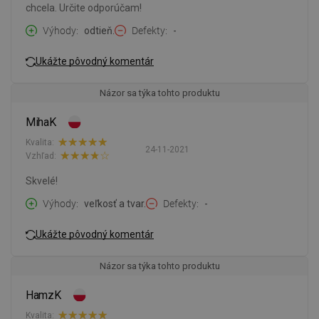
chcela. Určite odporúčam!
Výhody
odtieň.
Defekty
-
Ukážte pôvodný komentár
Názor sa týka tohto produktu
MihaK
Kvalita:
24-11-2021
Vzhľad:
Skvelé!
Výhody
veľkosť a tvar.
Defekty
-
Ukážte pôvodný komentár
Názor sa týka tohto produktu
HamzK
Kvalita: