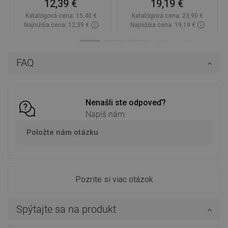
12,39 €
19,19 €
Katalógová cena:
15,40 €
Katalógová cena:
23,90 €
Najnižšia cena: 12,39 €
Najnižšia cena: 19,19 €
Dostupnosť:
2026-09-08
Dostupnosť:
Na sklade
Do košíka
Do košíka
FAQ
Porovnaj
favorite_border
Obľúbené
Porovnaj
favorite_border
Obľúbené
Nenašli ste odpoveď?
Napíš nám
Položte nám otázku
Pozrite si viac otázok
Spýtajte sa na produkt