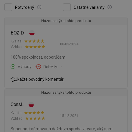
Potvrdený
Ostatné varianty
Názor sa týka tohto produktu
BOŻ D.
Kvalita:
08-03-2024
Vzhľad:
100% spokojnosť, odporúčam
Výhody
-
Defekty
-
Ukážte pôvodný komentár
Názor sa týka tohto produktu
ConsL
Kvalita:
15-12-2021
Vzhľad:
Super pochrómovaná dažďová sprcha v tvare, aký som