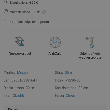
Doručenie z:
4.99 €
Vrátenie až do 100 dní
ľudia
kúpil tento produkt.
1
1
9
Nerezová oceľ
AntiCalc
Odolnosť voči
vysokej teplote
Značka:
Mexen
Séria:
Slim
Ean:
5903163385647
Index:
79230-00
Dlhšia strana:
30 cm
Kratšia strana:
30 cm
Tvar:
Okrúhly
Farba:
Chróm
Popis