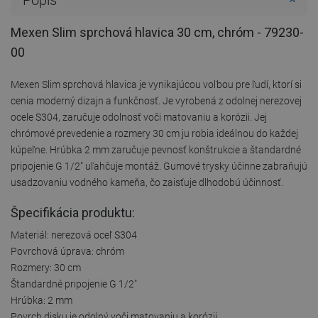
Mexen Slim sprchová hlavica 30 cm, chróm - 79230-
00
Mexen Slim sprchová hlavica je vynikajúcou voľbou pre ľudí, ktorí si
cenia moderný dizajn a funkčnosť. Je vyrobená z odolnej nerezovej
ocele S304, zaručuje odolnosť voči matovaniu a korózii. Jej
chrómové prevedenie a rozmery 30 cm ju robia ideálnou do každej
kúpeľne. Hrúbka 2 mm zaručuje pevnosť konštrukcie a štandardné
pripojenie G 1/2" uľahčuje montáž. Gumové trysky účinne zabraňujú
usadzovaniu vodného kameňa, čo zaisťuje dlhodobú účinnosť.
Špecifikácia produktu:
Materiál: nerezová oceľ S304
Povrchová úprava: chróm
Rozmery: 30 cm
Štandardné pripojenie G 1/2"
Hrúbka: 2 mm
Povrch disku je odolný voči matovaniu a korózii