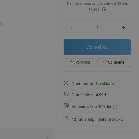
Najnižšia cena za posledných 30 dní:
39,69 €
ky
-
+
Do košíka
favorite_border
Obľúbené
Porovnaj
Dostupnosť:
Na sklade
Doručenie z:
4.99 €
Vrátenie až do 100 dní
ľudia
kúpil tento produkt.
1
2