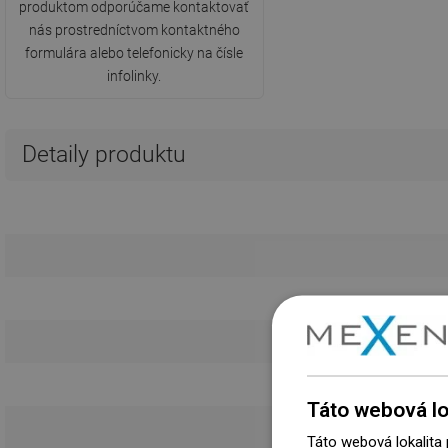
produktom odporúčame kontaktovať
nás prostredníctvom kontaktného
formulára alebo telefonicky na čísle
infolinky.
Detaily produktu
Táto webová lo
Táto webová lokalita