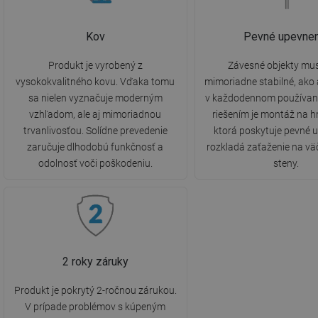
Kov
Pevné upevnen
Produkt je vyrobený z
Závesné objekty mus
vysokokvalitného kovu. Vďaka tomu
mimoriadne stabilné, ako
sa nielen vyznačuje moderným
v každodennom používaní
vzhľadom, ale aj mimoriadnou
riešením je montáž na 
trvanlivosťou. Solídne prevedenie
ktorá poskytuje pevné 
zaručuje dlhodobú funkčnosť a
rozkladá zaťaženie na vä
odolnosť voči poškodeniu.
steny.
2 roky záruky
Produkt je pokrytý 2-ročnou zárukou.
V prípade problémov s kúpeným