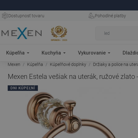
Dostupnosť tovaru
Pohodlné platby
Kúpeľňa
Kuchyňa
Vykurovanie
Dlaždi
Mexen
Kúpeľňa
Kúpeľňové doplnky
Držiaky a police na ute
Mexen Estela vešiak na uterák, ružové zlato
DNI KÚPEĽNÍ