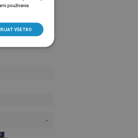
ENGLISH
ami používania
SLOVAK
LITHUANIAN
RIJAŤ VŠETKO
ROMANIAN
HUNGARIAN
FRENCH
ITALIAN
SPANISH
UKRAINIAN
BULGARIAN
ESTONIAN
DUTCH
LATVIAN
Í
DNI KÚPEĽNÍ