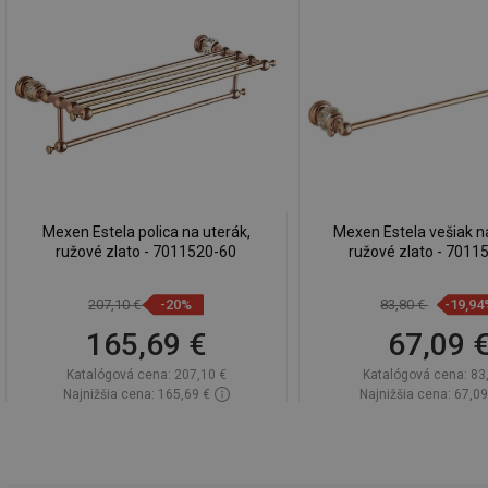
Mexen Estela polica na uterák,
Mexen Estela vešiak n
ružové zlato - 7011520-60
ružové zlato - 7011
207,10 €
-20%
83,80 €
-19,94
165,69 €
67,09 
Katalógová cena:
207,10 €
Katalógová cena:
83
Najnižšia cena: 165,69 €
Najnižšia cena: 67,09
Dostupnosť:
Na sklade
Dostupnosť:
Na sk
Do košíka
Do košíka