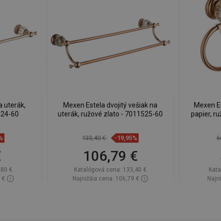
a uterák,
Mexen Estela dvojitý vešiak na
Mexen Es
524-60
uterák, ružové zlato - 7011525-60
papier, r
%
133,40 €
-19,95%
6
€
106,79 €
,80 €
Katalógová cena:
133,40 €
Kata
 €
Najnižšia cena: 106,79 €
Najni
lade
Dostupnosť:
Na sklade
Dos
Do košíka