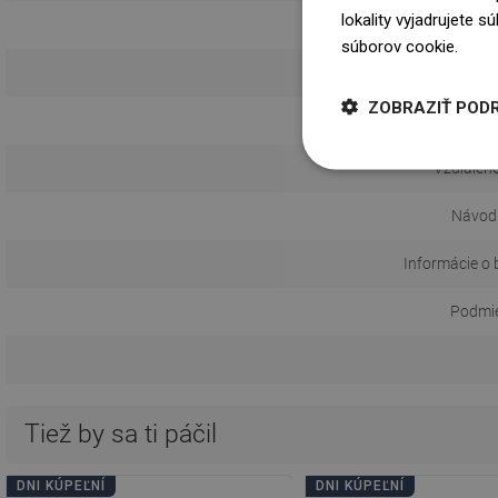
lokality vyjadrujete 
súborov cookie.
Dowi
Spôs
ZOBRAZIŤ POD
Vzdialeno
Návod 
Informácie o 
Podmie
Tiež by sa ti páčil
DNI KÚPEĽNÍ
DNI KÚPEĽNÍ