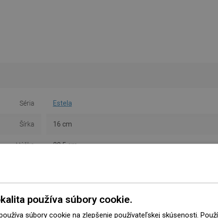
Séria
Estela
Šírka
16 cm
Výška
20,5 cm
Typ
Kruh
Farba
Ružové zlato
kalita používa súbory cookie.
Materiál
Kov
 používa súbory cookie na zlepšenie používateľskej skúsenosti. Pou