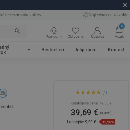
close
ké recenzie zákazníkov
Najlepšia cena/kvalita
0
search
Pomocník
Obľúbené
Účtovať
Vozík
adný
Bestselleri
Inšpirácie
Kontakt
tok
Mexen Estela vešiak na
(4)
uterák, ružové zlato -
7011532-60
Katalógová cena:
49,60 €
 montáž
39,69 €
(s DPH)
Lacnejšie
9,91 €
19,98%