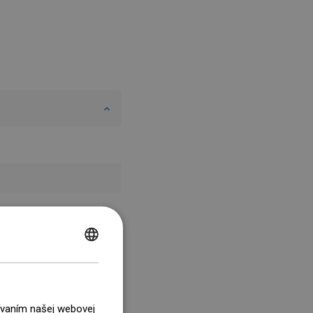
POLISH
CZECH
GERMAN
žívaním našej webovej