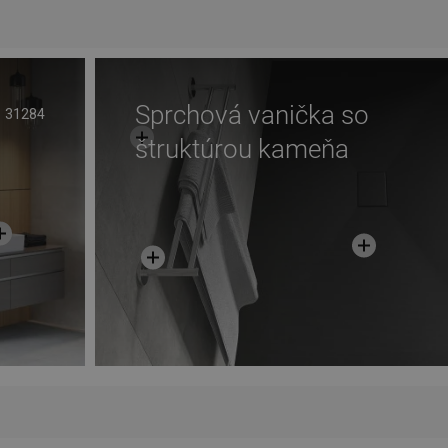
ľúbené
Porovnaj
favorite_border
Obľúbené
Poro
Sprchová vanička so
31284
štruktúrou kameňa