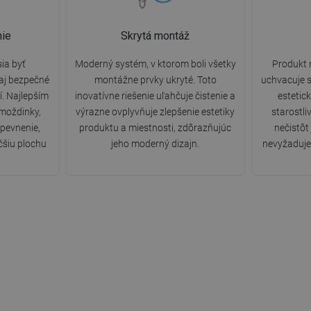
ie
Skrytá montáž
ia byť
Moderný systém, v ktorom boli všetky
Produkt 
 aj bezpečné
montážne prvky ukryté. Toto
uchvacuje s
. Najlepším
inovatívne riešenie uľahčuje čistenie a
estetic
hmoždinky,
výrazne ovplyvňuje zlepšenie estetiky
starostli
upevnenie,
produktu a miestnosti, zdôrazňujúc
nečistôt
čšiu plochu
jeho moderný dizajn.
nevyžaduje 