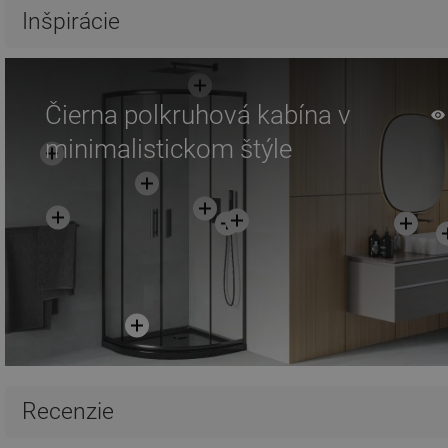
Porovnaj
favorite_border
Obľúbené
Porovnaj
favorite_border
Ob
Inšpirácie
Čierna polkruhová kabína v
minimalistickom štýle
Recenzie