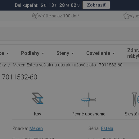
Zobraziť
6
13
28
02
Dni kúpeľní:
D
H
M
S
Vráťte sa až 100 dní*
Vyso
Záhr
ce
Podlahy
Steny
Osvetlenie
náby
ráky
Mexen Estela vešiak na uterák, ružové zlato - 7011532-60
 - 7011532-60
Kov
Pevné upevnenie
Skrytá
Značka:
Mexen
Séria:
Estela