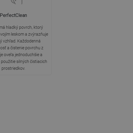
PerfectClean
má hladký povrch, ktorý
vojím leskom a zvýrazňuje
ký vzhľad. Každodenná
vosť a čistenie povrchu z
 je oveľa jednoduchšie a
použitie silných čistiacich
prostriedkov.