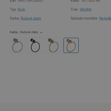
Ean:
5907709120051
Index:
7011532-60
Typ:
Kruh
Tvar:
Okrúhly
Farba:
Ružové zlato
Spôsob montáže:
Na kolí
Farba
- Ružové zlato