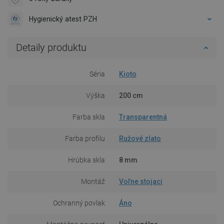
Hygienický atest PZH
Detaily produktu
Séria
Kioto
Výška
200 cm
Farba skla
Transparentná
Farba profilu
Ružové zlato
Hrúbka skla
8 mm
Montáž
Voľne stojaci
Ochranný povlak
Áno