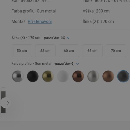
Ean:
5905315244741
Index:
800-170-101-95-0
Farba profilu:
Gun metal
Výška:
200 cm
Montáž:
Pri stenovom
Šírka (X):
170 cm
Šírka (X)
- 170 cm
- (
ukázať viac
+20
)
50 cm
55 cm
60 cm
65 cm
70 cm
Farba profilu
- Gun metal
- (
ukázať viac
+2
)