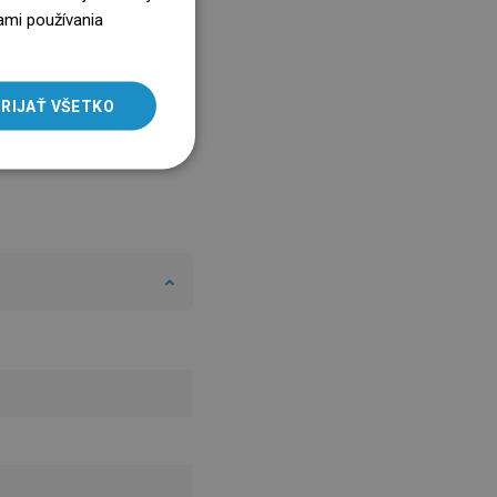
ENGLISH
ami používania
SLOVAK
LITHUANIAN
RIJAŤ VŠETKO
ROMANIAN
HUNGARIAN
FRENCH
ITALIAN
SPANISH
UKRAINIAN
BULGARIAN
ESTONIAN
DUTCH
LATVIAN