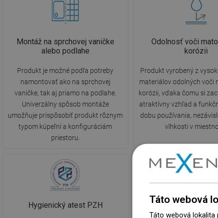
Montáž na sprchovej vaničke
Odolnosť voči mato
alebo podlahe
korózii
Produkt je možné podľa potreby
Produkt vyrobený z vysok
namontovať ako na sprchovej
materiálov odolných voči
vaničke, tak aj priamo na podlahe.
korózii, vďaka čomu si za
Univerzálny spôsob montáže
atraktívny vzhľad a funkč
umožňuje prispôsobiť produkt rôznym
dobu používania, nezávis
typom kúpeľní a konfiguráciám
vlhkosti v miestno
priestoru.
Táto webová lo
Hygienický atest PZH
Táto webová lokalita