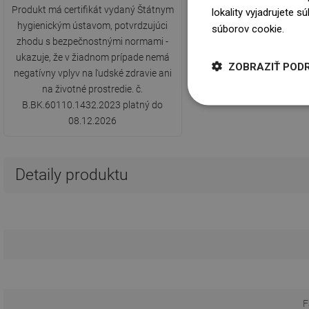
Produkt má certifikát vydaný Štátnym
lokality vyjadrujete 
hygienickým ústavom, potvrdzujúci
súborov cookie.
Dowi
zhodu s bezpečnostnými normami -
ukazuje, že v žiadnom prípade nemá
ZOBRAZIŤ POD
negatívny vplyv na ľudské zdravie ani
na životné prostredie. č.
B.BK.60110.1432.2023 platný do
08.12.2026
Detaily produktu
F