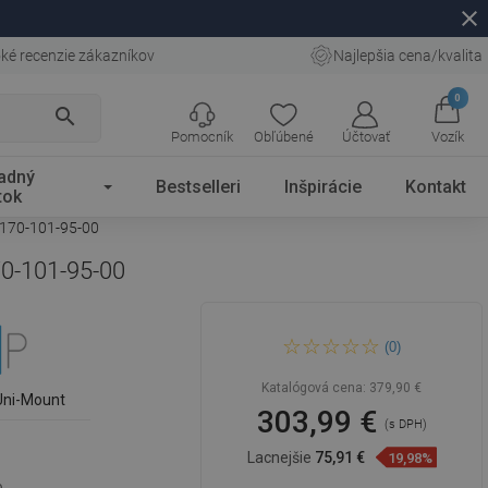
close
ké recenzie zákazníkov
Najlepšia cena/kvalita
0
search
Pomocník
Obľúbené
Účtovať
Vozík
adný
Bestselleri
Inšpirácie
Kontakt
tok
-170-101-95-00
70-101-95-00
Mexen Kioto sprchová stena
(0)
Walk-in 170 x 200 cm,
transparentná 8 mm, gun
metal - 800-170-101-95-00
Katalógová cena:
379,90 €
Uni-Mount
303,99 €
(s DPH)
Lacnejšie
75,91 €
19,98%