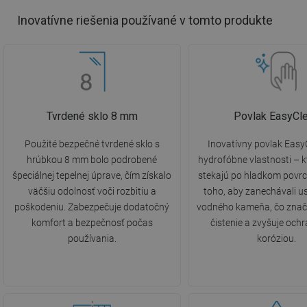
Inovatívne riešenia používané v tomto produkte
Tvrdené sklo 8 mm
Povlak EasyCl
Použité bezpečné tvrdené sklo s
Inovatívny povlak Eas
hrúbkou 8 mm bolo podrobené
hydrofóbne vlastnosti – 
špeciálnej tepelnej úprave, čím získalo
stekajú po hladkom povrc
väčšiu odolnosť voči rozbitiu a
toho, aby zanechávali u
poškodeniu. Zabezpečuje dodatočný
vodného kameňa, čo znač
komfort a bezpečnosť počas
čistenie a zvyšuje och
používania.
koróziou.