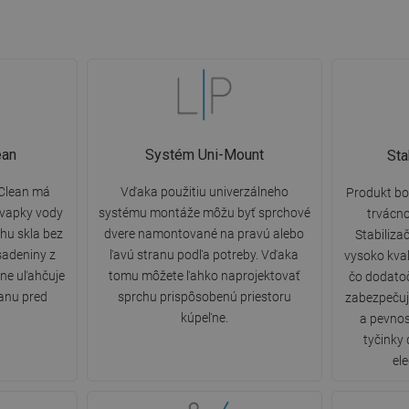
ean
Systém Uni-Mount
Sta
yClean má
Vďaka použitiu univerzálneho
Produkt bo
kvapky vody
systému montáže môžu byť sprchové
trvácnos
hu skla bez
dvere namontované na pravú alebo
Stabiliza
sadeniny z
ľavú stranu podľa potreby. Vďaka
vysoko kval
ne uľahčuje
tomu môžete ľahko naprojektovať
čo dodatoč
ranu pred
sprchu prispôsobenú priestoru
zabezpečuj
kúpeľne.
a pevnos
tyčinky
el