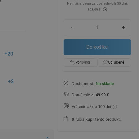
0
Najnižšia cena za posledných 30 dní:
303,99 €
-
+
Do košíka
+20
favorite_border
Obľúbené
Porovnaj
+2
Dostupnosť:
Na sklade
Doručenie z:
49.99 €
Vrátenie až do 100 dní
ľudia
kúpil tento produkt.
0