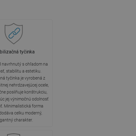
bilizačná tyčinka
l navrhnutý s ohľadom na
ť, stabilitu a estetiku.
čná tyčinka je vyrobená z
itnej nehrdzavejúcej ocele,
ne posilňuje konštrukciu,
úc jej výnimočnú odolnosť
ť. Minimalistická forma
 dodáva celku moderný,
egantný charakter.