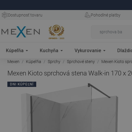
Dostupnosť tovaru
Pohodlné platby
Kúpeľňa
Kuchyňa
Vykurovanie
Dlaždi
Mexen
Kúpeľňa
Sprchy
Sprchové steny
Mexen Kioto sprc
Mexen Kioto sprchová stena Walk-in 170 x 2
DNI KÚPEĽNÍ