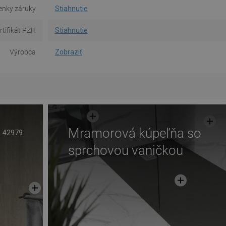
nky záruky
Stiahnutie
rtifikát PZH
Stiahnutie
Výrobca
Zobraziť
Mramorová kúpeľňa so
42979
sprchovou vaničkou