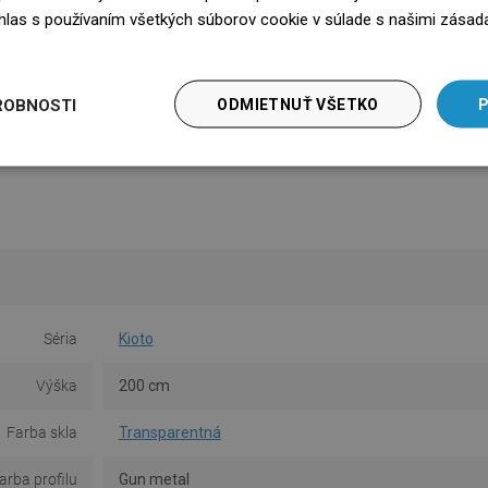
súhlas s používaním všetkých súborov cookie v súlade s našimi zásad
edz się więcej
ROBNOSTI
ODMIETNUŤ VŠETKO
P
Séria
Kioto
Výška
200 cm
Farba skla
Transparentná
arba profilu
Gun metal