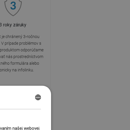
3 roky záruky
 je chránený 3-ročnou
 V prípade problémov s
produktom odporúčame
vať nás prostredníctvom
tného formulára alebo
fonicky na infolinku.
POLISH
CZECH
GERMAN
žívaním našej webovej