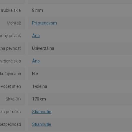
Hrúbka skla
8 mm
Montáž
Pri stenovom
anný povlak
Áno
na pevnosť
Univerzálna
vrdené sklo
Áno
 koľajnicami
Nie
Počet stien
1-dielna
Šírka (X)
170 cm
ká príručka
Stiahnutie
bezpečnosti
Stiahnutie