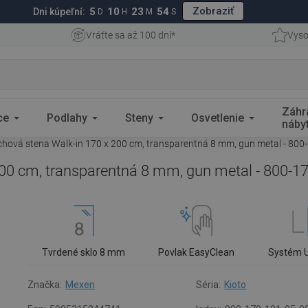
Zobraziť
5
10
23
53
Dni kúpeľní:
D
H
M
S
Vráťte sa až 100 dní*
Vyso
Záhr
ce
Podlahy
Steny
Osvetlenie
náby
hová stena Walk-in 170 x 200 cm, transparentná 8 mm, gun metal - 800
00 cm, transparentná 8 mm, gun metal - 800-1
Tvrdené sklo 8 mm
Povlak EasyClean
Systém 
Značka:
Mexen
Séria:
Kioto