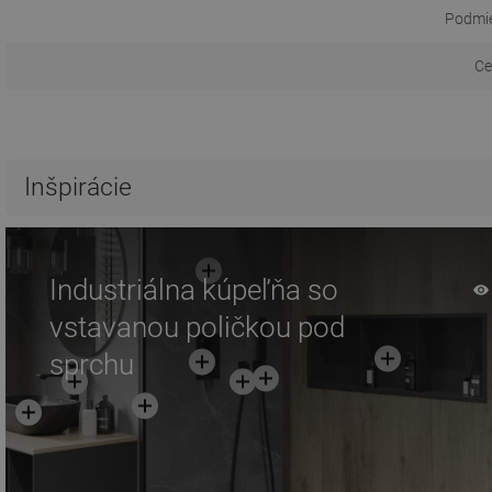
Podmie
Ce
Inšpirácie
Industriálna kúpeľňa so
vstavanou poličkou pod
sprchu