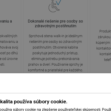
vaniu a
Dokonalé riešenie pre osoby so
zdravotným postihnutím
Produkt
okvalitných
Sprchová stena walk-in je ideálnym
zárukou.
 matovaniu a
riešením pre osoby so zdravotným
kúpeným 
chováva svoj
postihnutím. Otvorená kabína
kontakto
nosť po dlhú
poskytuje jednoduchý prístup,
kontak
le od úrovne
eliminuje potrebu prekonávania
tele
sti.
prahov a dverí. Používanie sprchy je
komfortné a priateľské pre každého.
kalita používa súbory cookie.
 používa súbory cookie na zlepšenie používateľskej skúsenosti. Pou