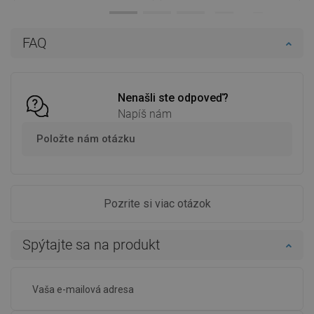
Dostupnosť:
Na sklade
Dostupnosť:
Na sklade
Do košíka
Do košíka
FAQ
Porovnaj
favorite_border
Obľúbené
Porovnaj
favorite_border
Obľúbené
Nenašli ste odpoveď?
Napíš nám
Položte nám otázku
Pozrite si viac otázok
Spýtajte sa na produkt