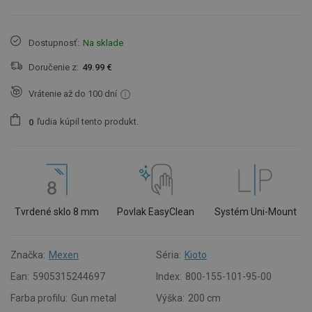
Dostupnosť:
Na sklade
Doručenie z:
49.99 €
Vrátenie až do 100 dní
ľudia
kúpil tento produkt.
0
Tvrdené sklo 8 mm
Povlak EasyClean
Systém Uni-Mount
Značka:
Mexen
Séria:
Kioto
Ean:
5905315244697
Index:
800-155-101-95-00
Farba profilu:
Gun metal
Výška:
200 cm