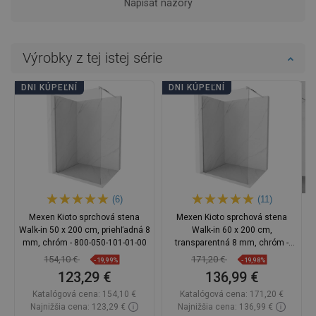
Napísať názory
Výrobky z tej istej série
DNI KÚPEĽNÍ
DNI KÚPEĽNÍ
(6)
(11)
Mexen Kioto sprchová stena
Mexen Kioto sprchová stena
Walk-in 50 x 200 cm, priehľadná 8
Walk-in 60 x 200 cm,
mm, chróm - 800-050-101-01-00
transparentná 8 mm, chróm -
800-060-101-01-00
154,10 €
171,20 €
-19,99%
-19,98%
123,29 €
136,99 €
Katalógová cena:
154,10 €
Katalógová cena:
171,20 €
Najnižšia cena: 123,29 €
Najnižšia cena: 136,99 €