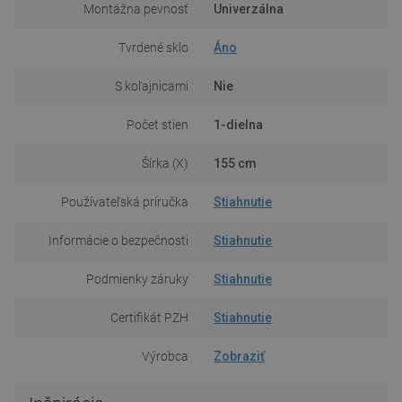
Montážna pevnosť
Univerzálna
Tvrdené sklo
Áno
S koľajnicami
Nie
Počet stien
1-dielna
Šírka (X)
155 cm
Používateľská príručka
Stiahnutie
Informácie o bezpečnosti
Stiahnutie
Podmienky záruky
Stiahnutie
Certifikát PZH
Stiahnutie
Výrobca
Zobraziť