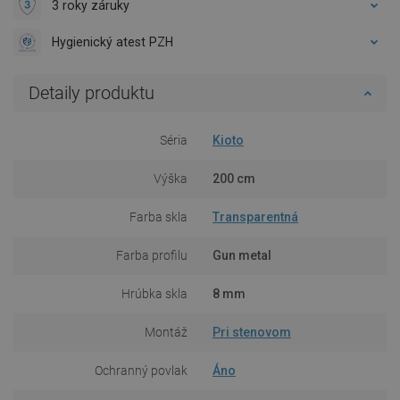
3 roky záruky
Hygienický atest PZH
Detaily produktu
Séria
Kioto
Výška
200 cm
Farba skla
Transparentná
Farba profilu
Gun metal
Hrúbka skla
8 mm
Montáž
Pri stenovom
Ochranný povlak
Áno