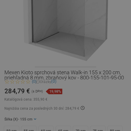
Mexen Kioto sprchová stena Walk-in 155 x 200 cm,
priehľadná 8 mm, zbraňový kov - 800-155-101-95-00
(0)
(0)
Otázky
284,79 €
19,98%
(s DPH)
Katalógová cena:
355,90 €
Najnižšia cena za posledných 30 dní: 284,79 €
Šírka (X)
- 155 cm