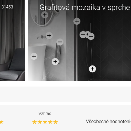
Grafitová mozaika v sprche
31453
Vzhľad
Všeobecné hodnoteni