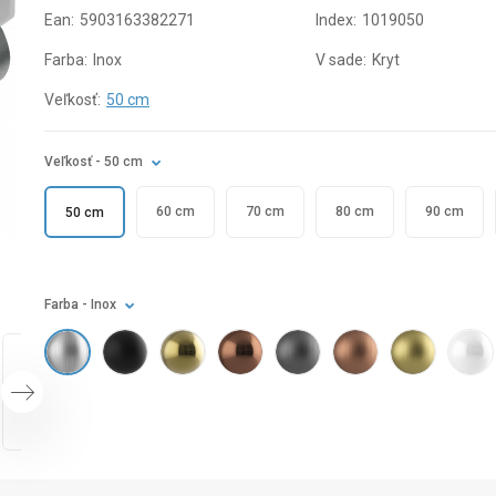
Ean:
5903163382271
Index:
1019050
Farba:
Inox
V sade:
Kryt
Veľkosť:
50 cm
Veľkosť
- 50 cm
60 cm
70 cm
80 cm
90 cm
50 cm
Farba
- Inox