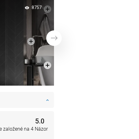
Útulná kúpeľňa: ko
8757
béžových stien so 
kútom
Ďalej
5.0
e založené na 4 Názor