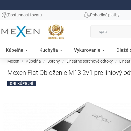
Dostupnosť tovaru
Pohodlné platby
Kúpeľňa
Kuchyňa
Vykurovanie
Dlaždi
Mexen
Kúpeľňa
Sprchy
Lineárne sprchové odtoky
Lineá
Mexen Flat Obloženie M13 2v1 pre líniový od
DNI KÚPEĽNÍ