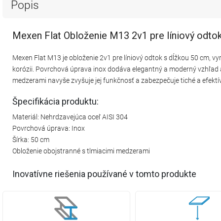
Popis
Mexen Flat Obloženie M13 2v1 pre líniový odto
Mexen Flat M13 je obloženie 2v1 pre líniový odtok s dĺžkou 50 cm, vy
korózii. Povrchová úprava inox dodáva elegantný a moderný vzhľad a 
medzerami navyše zvyšuje jej funkčnosť a zabezpečuje tiché a efekt
Špecifikácia produktu:
Materiál: Nehrdzavejúca oceľ AISI 304
Povrchová úprava: Inox
Šírka: 50 cm
Obloženie obojstranné s tlmiacimi medzerami
Inovatívne riešenia používané v tomto produkte