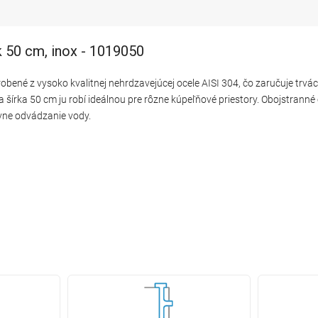
k 50 cm, inox - 1019050
robené z vysoko kvalitnej nehrdzavejúcej ocele AISI 304, čo zaručuje trvá
šírka 50 cm ju robí ideálnou pre rôzne kúpeľňové priestory. Obojstranné 
ívne odvádzanie vody.