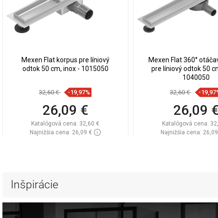
Mexen Flat korpus pre líniový
Mexen Flat 360° otáča
odtok 50 cm, inox - 1015050
pre líniový odtok 50 cm
1040050
32,60 €
-19,97%
32,60 €
-19,97
26,09 €
26,09 
Katalógová cena:
32,60 €
Katalógová cena:
32
Najnižšia cena: 26,09 €
Najnižšia cena: 26,09
Dostupnosť:
Na sklade
Dostupnosť:
Na sk
Do košíka
Do košíka
Porovnaj
favorite_border
Obľúbené
Porovnaj
favorite_border
Ob
Inšpirácie