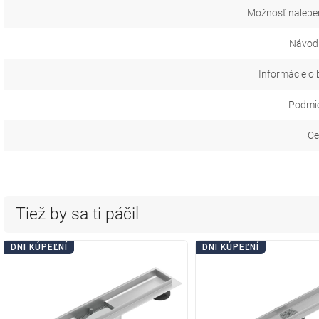
Možnosť nalepen
Návod 
Informácie o 
Podmie
Ce
Tiež by sa ti páčil
DNI KÚPEĽNÍ
DNI KÚPEĽNÍ