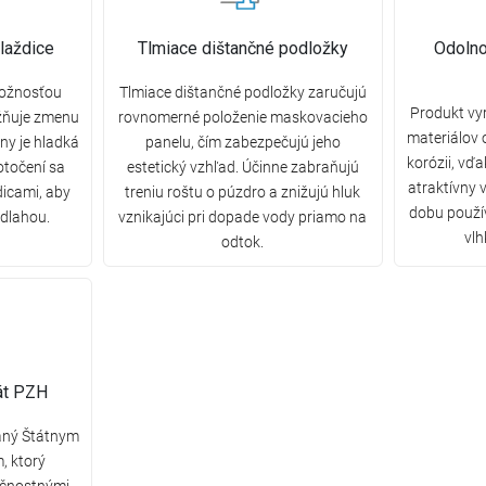
laždice
Tlmiace dištančné podložky
Odolno
možnosťou
Tlmiace dištančné podložky zaručujú
Produkt vy
žňuje zmenu
rovnomerné položenie maskovacieho
materiálov 
any je hladká
panelu, čím zabezpečujú jeho
korózii, vď
otočení sa
estetický vzhľad. Účinne zabraňujú
atraktívny 
dicami, aby
treniu roštu o púzdro a znižujú hluk
dobu použív
odlahou.
vznikajúci pri dopade vody priamo na
vlh
odtok.
kát PZH
daný Štátnym
, ktorý