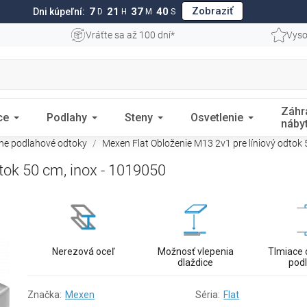
Zobraziť
7
21
37
39
Dni kúpeľní:
D
H
M
S
Vráťte sa až 100 dní*
Vyso
Záhr
ce
Podlahy
Steny
Osvetlenie
náby
rne podlahové odtoky
Mexen Flat Obloženie M13 2v1 pre líniový odtok 
tok 50 cm, inox - 1019050
Nerezová oceľ
Možnosť vlepenia
Tlmiace 
dlaždice
pod
Značka:
Mexen
Séria:
Flat