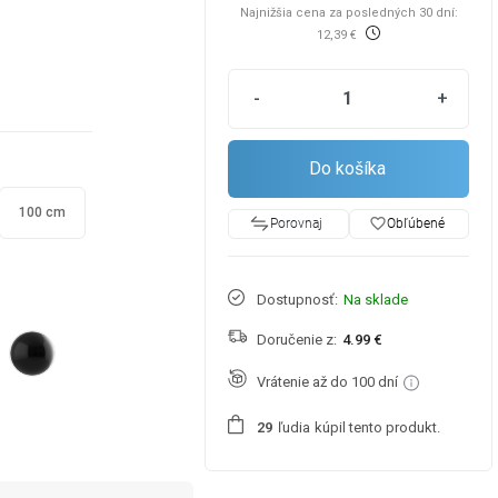
Najnižšia cena za posledných 30 dní:
12,39 €
-
+
Do košíka
100 cm
favorite_border
Obľúbené
Porovnaj
Dostupnosť:
Na sklade
Doručenie z:
4.99 €
Vrátenie až do 100 dní
ľudia
kúpil tento produkt.
2
9