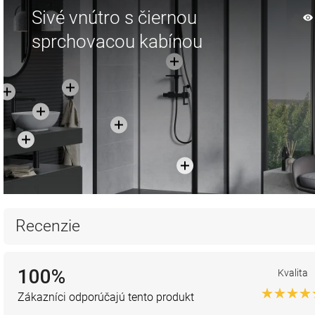
Sivé vnútro s čiernou
sprchovacou kabínou
Recenzie
100%
Kvalita
Zákazníci odporúčajú tento produkt