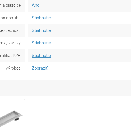
ia dlaždice
Áno
na obsluhu
Stiahnutie
bezpečnosti
Stiahnutie
nky záruky
Stiahnutie
rtifikát PZH
Stiahnutie
Výrobca
Zobraziť