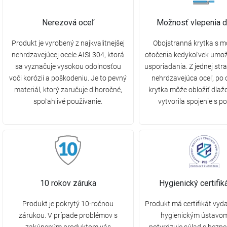
Nerezová oceľ
Možnosť vlepenia d
Produkt je vyrobený z najkvalitnejšej
Obojstranná krytka s 
nehrdzavejúcej ocele AISI 304, ktorá
otočenia kedykoľvek umo
sa vyznačuje vysokou odolnosťou
usporiadania. Z jednej str
voči korózii a poškodeniu. Je to pevný
nehrdzavejúca oceľ, po 
materiál, ktorý zaručuje dlhoročné,
krytka môže obložiť dlaž
spoľahlivé používanie.
vytvorila spojenie s p
10 rokov záruka
Hygienický certifi
Produkt je pokrytý 10-ročnou
Produkt má certifikát vy
zárukou. V prípade problémov s
hygienickým ústavom