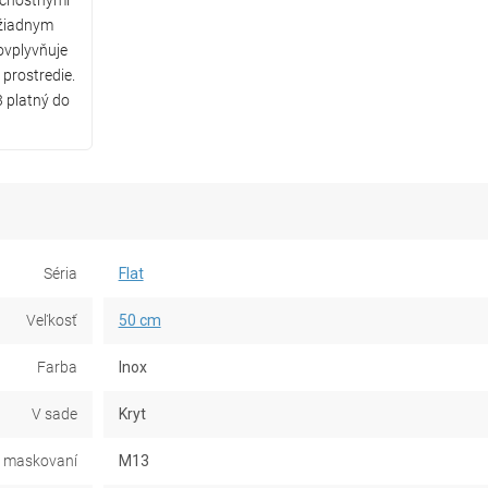
ečnostnými
 žiadnym
ovplyvňuje
 prostredie.
 platný do
Séria
Flat
Veľkosť
50 cm
Farba
Inox
V sade
Kryt
 maskovaní
M13