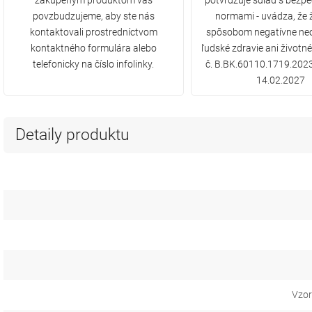
zakúpeným produktom vás
potvrdzuje súlad s bezp
povzbudzujeme, aby ste nás
normami - uvádza, že
kontaktovali prostredníctvom
spôsobom negatívne ne
kontaktného formulára alebo
ľudské zdravie ani životné
telefonicky na číslo infolinky.
č. B.BK.60110.1719.2023
14.02.2027
Detaily produktu
Vzor