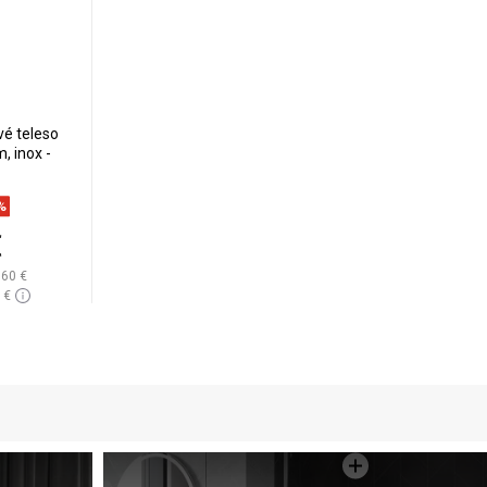
vé teleso
, inox -
%
€
,60 €
 €
lade
ľúbené