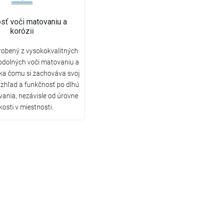
sť voči matovaniu a
korózii
robený z vysokokvalitných
odolných voči matovaniu a
aka čomu si zachováva svoj
vzhľad a funkčnosť po dlhú
ania, nezávisle od úrovne
kosti v miestnosti.