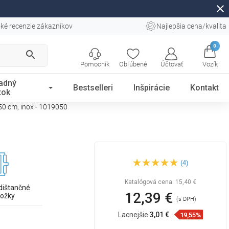
close
ké recenzie zákazníkov
Najlepšia cena/kvalita
0
search
Pomocník
Obľúbené
Účtovať
Vozík
adný
Bestselleri
Inšpirácie
Kontakt
tok
50 cm, inox - 1019050
Mexen Flat Obloženie M13
(4)
2v1 pre líniový odtok 50 cm,
inox - 1019050
Katalógová cena:
15,40 €
dištančné
12,39 €
ložky
(s DPH)
Lacnejšie
3,01 €
19,55%