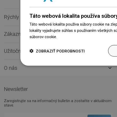
Táto webová lokalita používa súbor
Rýchly kontakt

Táto webová lokalita používa súbory cookie na zle
lokality vyjadrujete súhlas s používaním všetkých 
Zákaznícky servis

súborov cookie.
Dowiedz się więcej
Užitočné odkazy

ZOBRAZIŤ PODROBNOSTI
O nás

Newsletter
Zaregistrujte sa na informačný bulletin a zostaňte v aktuálnom
stave.