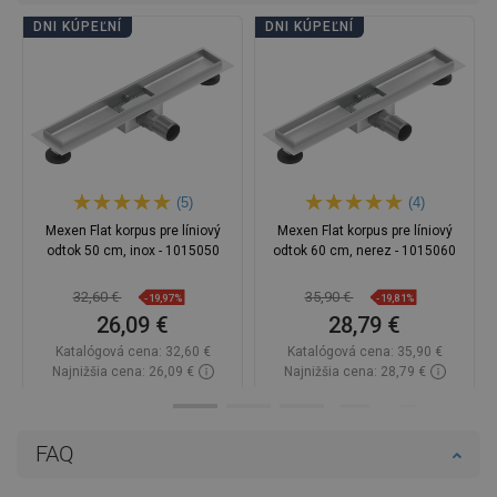
DNI KÚPEĽNÍ
DNI KÚPEĽNÍ
(5)
(4)
Mexen Flat korpus pre líniový
Mexen Flat korpus pre líniový
odtok 50 cm, inox - 1015050
odtok 60 cm, nerez - 1015060
32,60 €
35,90 €
-19,97%
-19,81%
26,09 €
28,79 €
Katalógová cena:
32,60 €
Katalógová cena:
35,90 €
Najnižšia cena: 26,09 €
Najnižšia cena: 28,79 €
Dostupnosť:
Na sklade
Dostupnosť:
Na sklade
Do košíka
Do košíka
FAQ
Porovnaj
favorite_border
Obľúbené
Porovnaj
favorite_border
Obľúbené