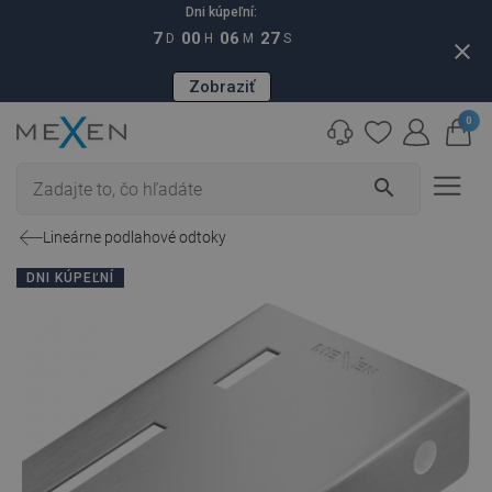
Dni kúpeľní:
7
00
06
26
D
H
M
S
close
Zobraziť
0
search
Lineárne podlahové odtoky
DNI KÚPEĽNÍ