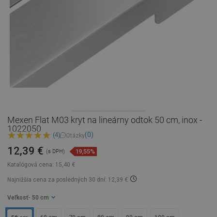
Mexen Flat M03 kryt na lineárny odtok 50 cm, inox -
1022050
(0)
(4)
Otázky
12,39 €
19,55%
(s DPH)
Katalógová cena:
15,40 €
Najnižšia cena za posledných 30 dní: 12,39 €
Veľkosť
- 50 cm