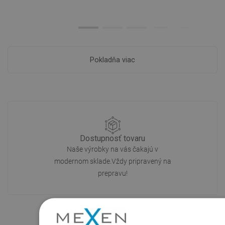
Pokladňa viac
Dostupnosť tovaru
Naše výrobky na vás čakajú v
modernom sklade.Vždy pripravený na
prepravu!