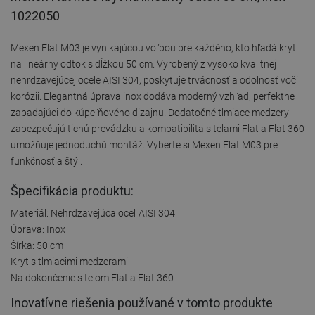
1022050
Mexen Flat M03 je vynikajúcou voľbou pre každého, kto hľadá kryt
na lineárny odtok s dĺžkou 50 cm. Vyrobený z vysoko kvalitnej
nehrdzavejúcej ocele AISI 304, poskytuje trvácnosť a odolnosť voči
korózii. Elegantná úprava inox dodáva moderný vzhľad, perfektne
zapadajúci do kúpeľňového dizajnu. Dodatočné tlmiace medzery
zabezpečujú tichú prevádzku a kompatibilita s telami Flat a Flat 360
umožňuje jednoduchú montáž. Vyberte si Mexen Flat M03 pre
funkčnosť a štýl.
Špecifikácia produktu:
Materiál: Nehrdzavejúca oceľ AISI 304
Úprava: Inox
Šírka: 50 cm
Kryt s tlmiacimi medzerami
Na dokončenie s telom Flat a Flat 360
Inovatívne riešenia používané v tomto produkte