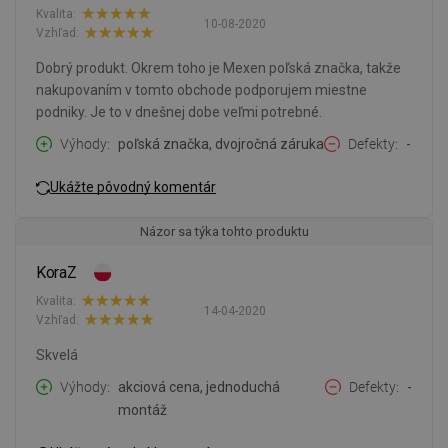
Kvalita:
10-08-2020
Vzhľad:
Dobrý produkt. Okrem toho je Mexen poľská značka, takže
nakupovaním v tomto obchode podporujem miestne
podniky. Je to v dnešnej dobe veľmi potrebné.
Výhody
poľská značka, dvojročná záruka
Defekty
-
Ukážte pôvodný komentár
Názor sa týka tohto produktu
KoraZ
Kvalita:
14-04-2020
Vzhľad:
Skvelá
Výhody
akciová cena, jednoduchá
Defekty
-
montáž