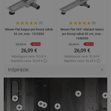
(5)
(6)
Mexen Flat korpus pre líniový odtok
Mexen Flat 360° otáčavé teleso
50 cm, inox - 1015050
pre líniový odtok 50 cm, inox -
1040050
32,60 €
32,60 €
-19,97%
-19,97%
26,09 €
26,09 €
Katalógová cena:
32,60 €
Katalógová cena:
32,60 €
Najnižšia cena: 26,09 €
Najnižšia cena: 26,09 €
Dostupnosť:
Na sklade
Dostupnosť:
Na sklade
Inšpirácie
Do košíka
Do košíka
Porovnaj
favorite_border
Obľúbené
Porovnaj
favorite_border
Obľúbené