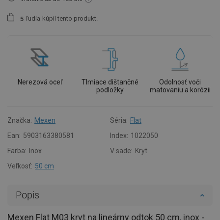
ľudia
kúpil tento produkt.
5
Nerezová oceľ
Tlmiace dištančné
Odolnosť voči
podložky
matovaniu a korózii
Značka:
Mexen
Séria:
Flat
Ean:
5903163380581
Index:
1022050
Farba:
Inox
V sade:
Kryt
Veľkosť:
50 cm
Popis
Mexen Flat M03 kryt na lineárny odtok 50 cm, inox -