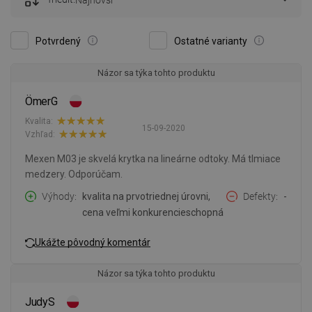
Najnovší
Potvrdený
Ostatné varianty
Názor sa týka tohto produktu
ÖmerG
Kvalita:
15-09-2020
Vzhľad:
Mexen M03 je skvelá krytka na lineárne odtoky. Má tlmiace
medzery. Odporúčam.
Výhody
kvalita na prvotriednej úrovni,
Defekty
-
cena veľmi konkurencieschopná
Ukážte pôvodný komentár
Názor sa týka tohto produktu
JudyS