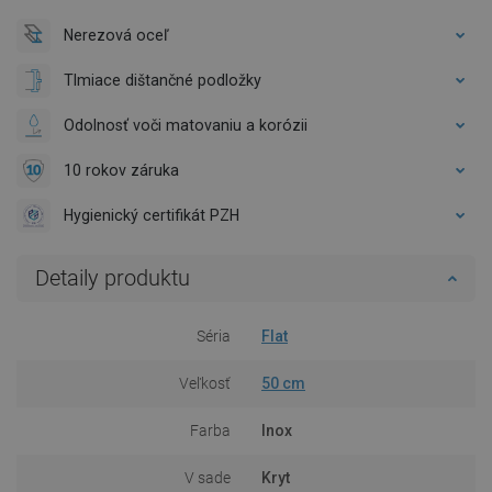
Nerezová oceľ
Tlmiace dištančné podložky
Odolnosť voči matovaniu a korózii
10 rokov záruka
Hygienický certifikát PZH
Detaily produktu
Séria
Flat
Veľkosť
50 cm
Farba
Inox
V sade
Kryt