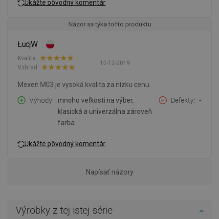
Ukážte pôvodný komentár
Názor sa týka tohto produktu
ŁucjW
Kvalita:
10-12-2019
Vzhľad:
Mexen M03 je vysoká kvalita za nízku cenu.
Výhody
mnoho veľkostí na výber,
Defekty
-
klasická a univerzálna zároveň
farba
Ukážte pôvodný komentár
Napísať názory
Výrobky z tej istej série