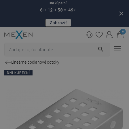
Dni kúpeľní:
6
12
58
48
D
H
M
S
close
Zobraziť
0
search
Lineárne podlahové odtoky
DNI KÚPEĽNÍ