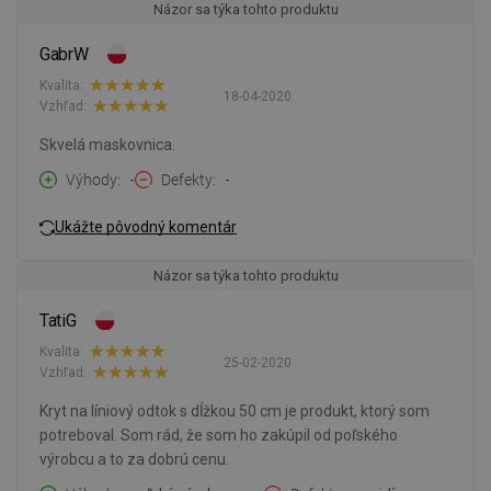
Názor sa týka tohto produktu
GabrW
Kvalita:
18-04-2020
Vzhľad:
Skvelá maskovnica.
Výhody
-
Defekty
-
Ukážte pôvodný komentár
Názor sa týka tohto produktu
TatiG
Kvalita:
25-02-2020
Vzhľad:
Kryt na líniový odtok s dĺžkou 50 cm je produkt, ktorý som
potreboval. Som rád, že som ho zakúpil od poľského
výrobcu a to za dobrú cenu.