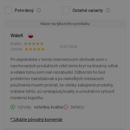
Potvrdený
Ostatné varianty
Názor sa týka tohto produktu
WaleK
Kvalita:
13-07-2020
Vzhľad:
Pri objednávke v tomto internetovom obchode som v
navrhovaných produktoch videl tento kryt na lineárny odtok
a vďaka tomu som naň nezabudol. Odborníci ho bez
problémov nainštalovali a po niekoľkých mesiacoch
používania musím priznať, že všetky zakúpené produkty,
vrátane tohto, sú vynikajúcej kvality a umožnili mi vytvoriť
modernú kúpeľňu.
Výhody
estetika, kvalita.
Defekty
-
Ukážte pôvodný komentár