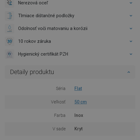
Nerezová oceľ
Tlmiace dištančné podložky
Odolnosť voči matovaniu a korózii
10 rokov záruka
Hygienický certifikát PZH
Detaily produktu
Séria
Flat
Veľkosť
50 cm
Farba
Inox
V sade
Kryt