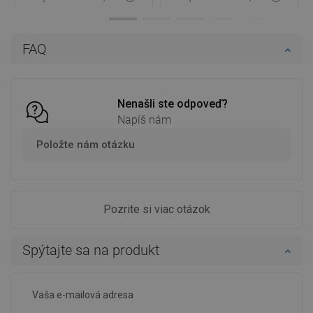
Dostupnosť:
Na sklade
Dostupnosť:
Na sklade
Do košíka
Do košíka
FAQ
Porovnaj
favorite_border
Obľúbené
Porovnaj
favorite_border
Obľúbené
Nenašli ste odpoveď?
Napíš nám
Položte nám otázku
Pozrite si viac otázok
Spýtajte sa na produkt