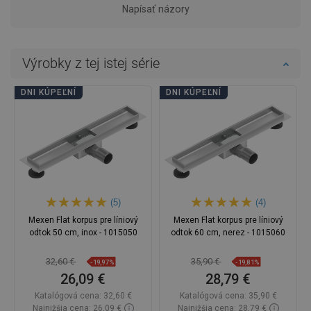
Napísať názory
Výrobky z tej istej série
DNI KÚPEĽNÍ
DNI KÚPEĽNÍ
(5)
(4)
Mexen Flat korpus pre líniový
Mexen Flat korpus pre líniový
odtok 50 cm, inox - 1015050
odtok 60 cm, nerez - 1015060
32,60 €
35,90 €
-19,97%
-19,81%
26,09 €
28,79 €
Katalógová cena:
32,60 €
Katalógová cena:
35,90 €
Najnižšia cena: 26,09 €
Najnižšia cena: 28,79 €