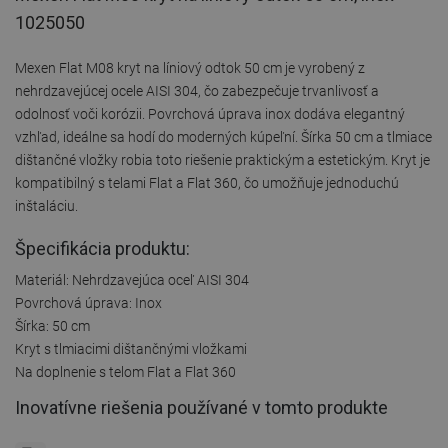
1025050
Mexen Flat M08 kryt na líniový odtok 50 cm je vyrobený z
nehrdzavejúcej ocele AISI 304, čo zabezpečuje trvanlivosť a
odolnosť voči korózii. Povrchová úprava inox dodáva elegantný
vzhľad, ideálne sa hodí do moderných kúpeľní. Šírka 50 cm a tlmiace
dištančné vložky robia toto riešenie praktickým a estetickým. Kryt je
kompatibilný s telami Flat a Flat 360, čo umožňuje jednoduchú
inštaláciu.
Špecifikácia produktu:
Materiál: Nehrdzavejúca oceľ AISI 304
Povrchová úprava: Inox
Šírka: 50 cm
Kryt s tlmiacimi dištančnými vložkami
Na doplnenie s telom Flat a Flat 360
Inovatívne riešenia používané v tomto produkte