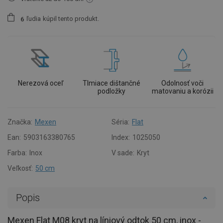
ľudia
kúpil tento produkt.
6
Nerezová oceľ
Tlmiace dištančné
Odolnosť voči
podložky
matovaniu a korózii
Značka:
Mexen
Séria:
Flat
Ean:
5903163380765
Index:
1025050
Farba:
Inox
V sade:
Kryt
Veľkosť:
50 cm
Popis
Mexen Flat M08 kryt na líniový odtok 50 cm, inox -