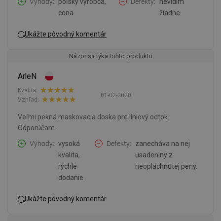
Výhody
poľský výrobca,
Defekty
nevidím
cena.
žiadne.
Ukážte pôvodný komentár
Názor sa týka tohto produktu
ArleN
Kvalita:
01-02-2020
Vzhľad:
Veľmi pekná maskovacia doska pre líniový odtok.
Odporúčam.
Výhody
vysoká
Defekty
zanecháva na nej
kvalita,
usadeniny z
rýchle
neopláchnutej peny.
dodanie.
Ukážte pôvodný komentár