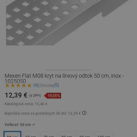
Mexen Flat M08 kryt na líniový odtok 50 cm, inox -
1025050
(0)
(4)
Otázky
12,39 €
19,55%
(s DPH)
Katalógová cena:
15,40 €
Najnižšia cena za posledných 30 dní: 12,39 €
Veľkosť
- 50 cm