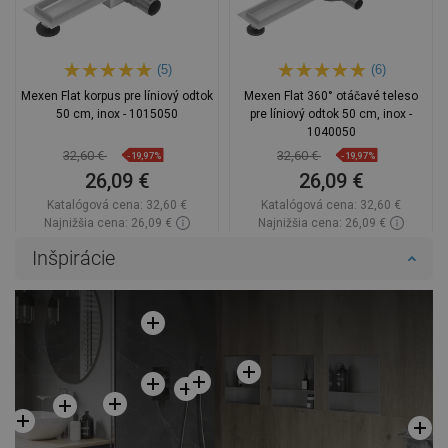
(5)
(6)
Mexen Flat korpus pre líniový odtok
Mexen Flat 360° otáčavé teleso
50 cm, inox - 1015050
pre líniový odtok 50 cm, inox -
1040050
32,60 €
32,60 €
-19,97%
-19,97%
26,09 €
26,09 €
Katalógová cena:
32,60 €
Katalógová cena:
32,60 €
Najnižšia cena: 26,09 €
Najnižšia cena: 26,09 €
Dostupnosť:
Na sklade
Dostupnosť:
Na sklade
Inšpirácie
Do košíka
Do košíka
Porovnaj
favorite_border
Obľúbené
Porovnaj
favorite_border
Obľúbené