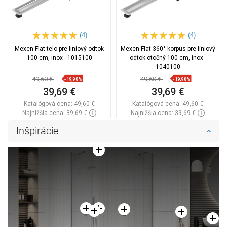
(4)
(4)
Mexen Flat telo pre liniový odtok
Mexen Flat 360° korpus pre líniový
100 cm, inox - 1015100
odtok otočný 100 cm, inox -
1040100
49,60 €
49,60 €
-19,98%
-19,98%
39,69 €
39,69 €
Katalógová cena:
49,60 €
Katalógová cena:
49,60 €
Najnižšia cena: 39,69 €
Najnižšia cena: 39,69 €
Dostupnosť:
Na sklade
Dostupnosť:
Na sklade
Inšpirácie
Do košíka
Do košíka
Porovnaj
favorite_border
Obľúbené
Porovnaj
favorite_border
Obľúbené