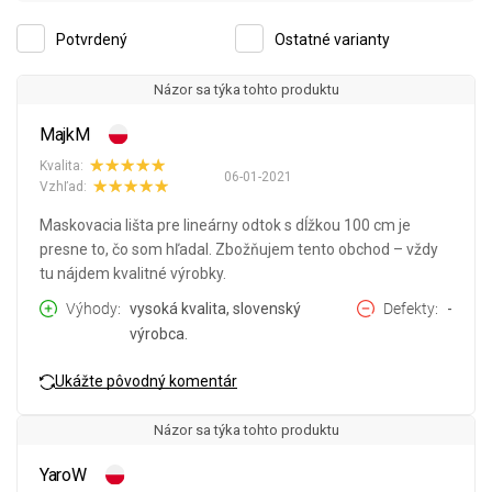
Potvrdený
Ostatné varianty
Názor sa týka tohto produktu
MajkM
Kvalita:
06-01-2021
Vzhľad:
Maskovacia lišta pre lineárny odtok s dĺžkou 100 cm je
presne to, čo som hľadal. Zbožňujem tento obchod – vždy
tu nájdem kvalitné výrobky.
Výhody
vysoká kvalita, slovenský
Defekty
-
výrobca.
Ukážte pôvodný komentár
Názor sa týka tohto produktu
YaroW