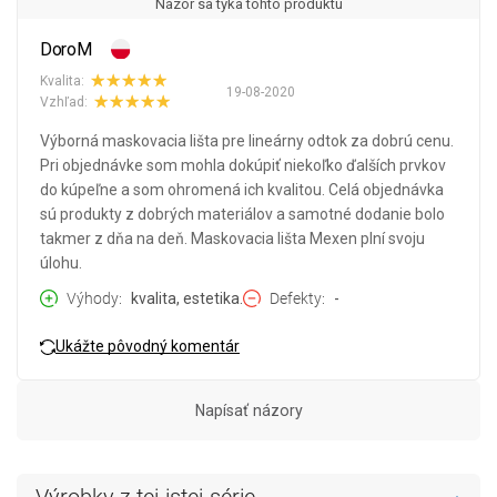
Názor sa týka tohto produktu
DoroM
Kvalita:
19-08-2020
Vzhľad:
Výborná maskovacia lišta pre lineárny odtok za dobrú cenu.
Pri objednávke som mohla dokúpiť niekoľko ďalších prvkov
do kúpeľne a som ohromená ich kvalitou. Celá objednávka
sú produkty z dobrých materiálov a samotné dodanie bolo
takmer z dňa na deň. Maskovacia lišta Mexen plní svoju
úlohu.
Výhody
kvalita, estetika.
Defekty
-
Ukážte pôvodný komentár
Napísať názory