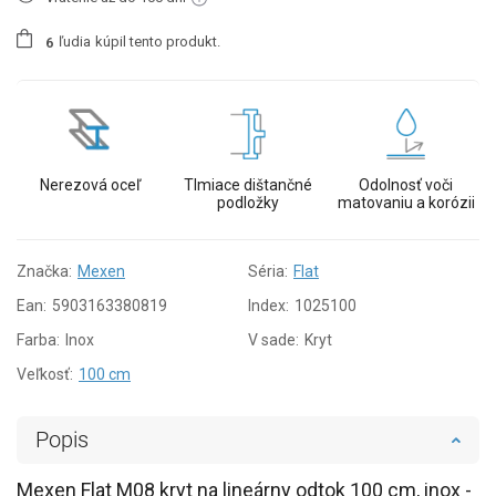
ľudia
kúpil tento produkt.
6
Nerezová oceľ
Tlmiace dištančné
Odolnosť voči
podložky
matovaniu a korózii
Značka:
Mexen
Séria:
Flat
Ean:
5903163380819
Index:
1025100
Farba:
Inox
V sade:
Kryt
Veľkosť:
100 cm
Popis
Mexen Flat M08 kryt na lineárny odtok 100 cm, inox -