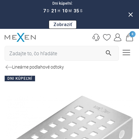
Dni kúpeľní:
7
21
10
34
D
H
M
S
close
Zobraziť
0
search
Lineárne podlahové odtoky
DNI KÚPEĽNÍ