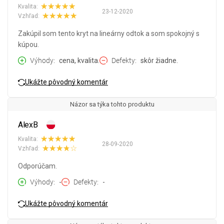
Kvalita:
23-12-2020
Vzhľad:
Zakúpil som tento kryt na lineárny odtok a som spokojný s
kúpou.
Výhody
cena, kvalita.
Defekty
skôr žiadne.
Ukážte pôvodný komentár
Názor sa týka tohto produktu
AlexB
Kvalita:
28-09-2020
Vzhľad:
Odporúčam.
Výhody
-
Defekty
-
Ukážte pôvodný komentár