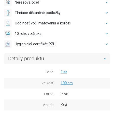
Nerezová oceľ
Tlmiace dištančné podložky
Odolnosť voči matovaniu a korózii
10 rokov záruka
Hygienický certifikát PZH
Detaily produktu
Séria
Flat
Veľkosť
100 cm
Farba
Inox
V sade
Kryt