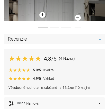
Recenzie
4.8
/5
(4 Názor)
5.0
/5
Kvalita
4.9
/5
Vzhľad
Všeobecné hodnotenie založené na 4 Názor
(10 krajín)
Triediť:
Najnovší