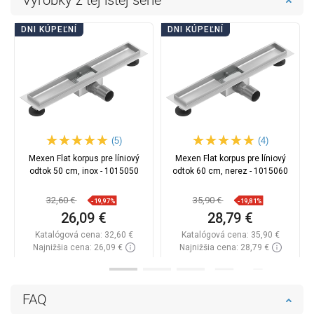
Výrobky z tej istej série
DNI KÚPEĽNÍ
DNI KÚPEĽNÍ
(5)
(4)
Mexen Flat korpus pre líniový
Mexen Flat korpus pre líniový
odtok 50 cm, inox - 1015050
odtok 60 cm, nerez - 1015060
32,60 €
35,90 €
-19,97%
-19,81%
26,09 €
28,79 €
Katalógová cena:
32,60 €
Katalógová cena:
35,90 €
Najnižšia cena: 26,09 €
Najnižšia cena: 28,79 €
Dostupnosť:
Na sklade
Dostupnosť:
Na sklade
Do košíka
Do košíka
FAQ