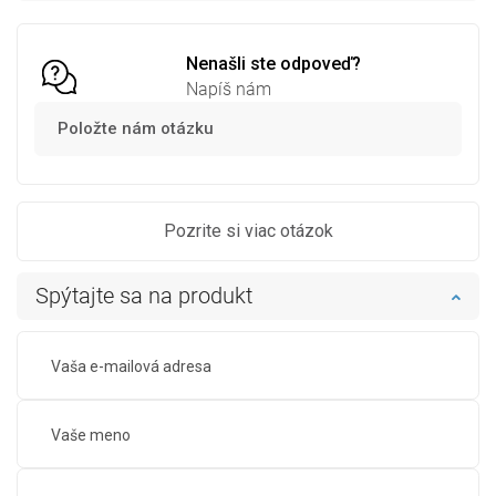
Porovnaj
favorite_border
Obľúbené
Porovnaj
favorite_border
Obľúbené
Nenašli ste odpoveď?
Napíš nám
Položte nám otázku
Pozrite si viac otázok
Spýtajte sa na produkt