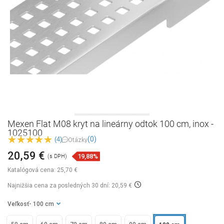
Mexen Flat M08 kryt na lineárny odtok 100 cm, inox -
1025100
(0)
(4)
Otázky
20,59 €
19,88%
(s DPH)
Katalógová cena:
25,70 €
Najnižšia cena za posledných 30 dní: 20,59 €
Veľkosť
- 100 cm