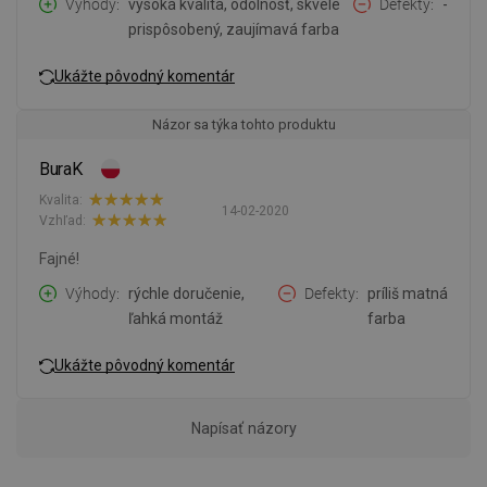
Výhody
vysoká kvalita, odolnosť, skvele
Defekty
-
prispôsobený, zaujímavá farba
Ukážte pôvodný komentár
Názor sa týka tohto produktu
BuraK
Kvalita:
14-02-2020
Vzhľad:
Fajné!
Výhody
rýchle doručenie,
Defekty
príliš matná
ľahká montáž
farba
Ukážte pôvodný komentár
Napísať názory