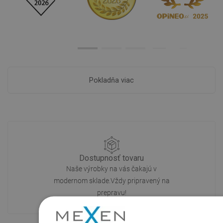
Pokladňa viac
Dostupnosť tovaru
Naše výrobky na vás čakajú v
modernom sklade.Vždy pripravený na
prepravu!