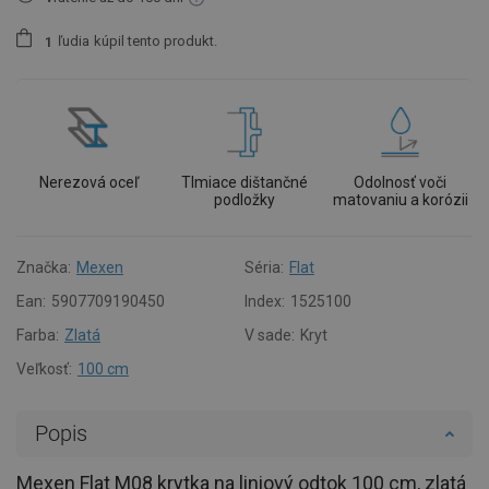
ľudia
kúpil tento produkt.
1
Nerezová oceľ
Tlmiace dištančné
Odolnosť voči
podložky
matovaniu a korózii
Značka:
Mexen
Séria:
Flat
Ean:
5907709190450
Index:
1525100
Farba:
Zlatá
V sade:
Kryt
Veľkosť:
100 cm
Popis
Mexen Flat M08 krytka na liniový odtok 100 cm, zlatá