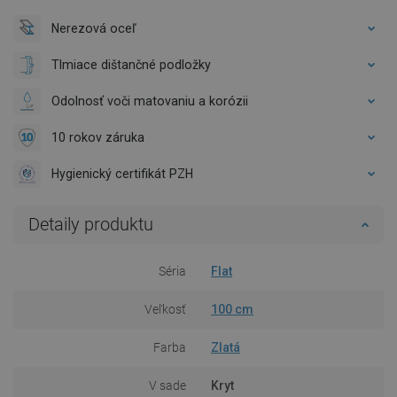
Nerezová oceľ
Tlmiace dištančné podložky
Odolnosť voči matovaniu a korózii
10 rokov záruka
Hygienický certifikát PZH
Detaily produktu
Séria
Flat
Veľkosť
100 cm
Farba
Zlatá
V sade
Kryt