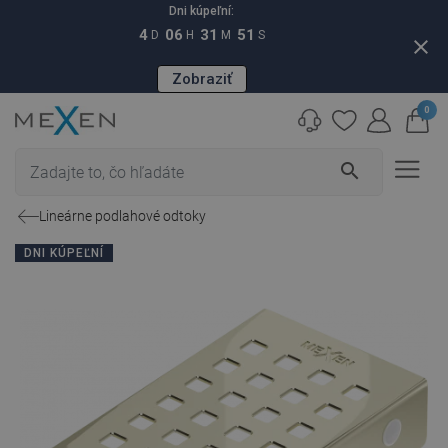
Dni kúpeľní:
4
06
31
50
D
H
M
S
close
Zobraziť
0
search
Lineárne podlahové odtoky
DNI KÚPEĽNÍ