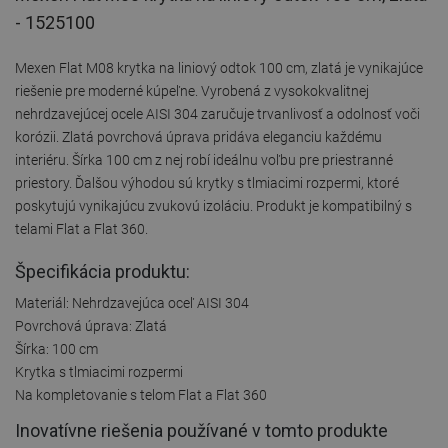
- 1525100
Mexen Flat M08 krytka na liniový odtok 100 cm, zlatá je vynikajúce
riešenie pre moderné kúpeľne. Vyrobená z vysokokvalitnej
nehrdzavejúcej ocele AISI 304 zaručuje trvanlivosť a odolnosť voči
korózii. Zlatá povrchová úprava pridáva eleganciu každému
interiéru. Šírka 100 cm z nej robí ideálnu voľbu pre priestranné
priestory. Ďalšou výhodou sú krytky s tlmiacimi rozpermi, ktoré
poskytujú vynikajúcu zvukovú izoláciu. Produkt je kompatibilný s
telami Flat a Flat 360.
Špecifikácia produktu:
Materiál: Nehrdzavejúca oceľ AISI 304
Povrchová úprava: Zlatá
Šírka: 100 cm
Krytka s tlmiacimi rozpermi
Na kompletovanie s telom Flat a Flat 360
Inovatívne riešenia používané v tomto produkte