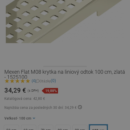
Mexen Flat M08 krytka na liniový odtok 100 cm, zlatá
- 1525100
(0)
(4)
Otázky
34,29 €
19,88%
(s DPH)
Katalógová cena:
42,80 €
Najnižšia cena za posledných 30 dní: 34,29 €
Veľkosť
- 100 cm