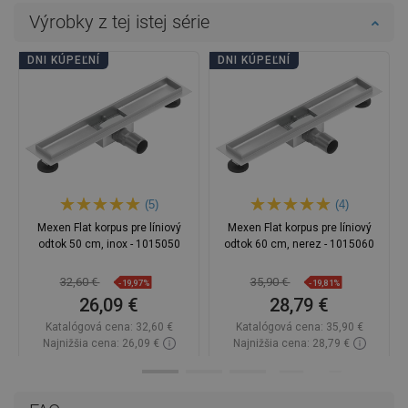
Výrobky z tej istej série
DNI KÚPEĽNÍ
DNI KÚPEĽNÍ
(5)
(4)
Mexen Flat korpus pre líniový
Mexen Flat korpus pre líniový
odtok 50 cm, inox - 1015050
odtok 60 cm, nerez - 1015060
32,60 €
35,90 €
-19,97%
-19,81%
26,09 €
28,79 €
Katalógová cena:
32,60 €
Katalógová cena:
35,90 €
Najnižšia cena: 26,09 €
Najnižšia cena: 28,79 €
Dostupnosť:
Na sklade
Dostupnosť:
Na sklade
Do košíka
Do košíka