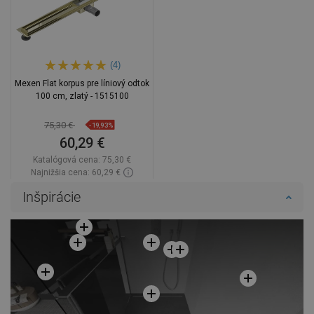
(4)
Mexen Flat korpus pre líniový odtok
100 cm, zlatý - 1515100
75,30 €
-19,93%
60,29 €
Katalógová cena:
75,30 €
Najnižšia cena: 60,29 €
Dostupnosť:
Na sklade
Inšpirácie
Do košíka
Porovnaj
favorite_border
Obľúbené