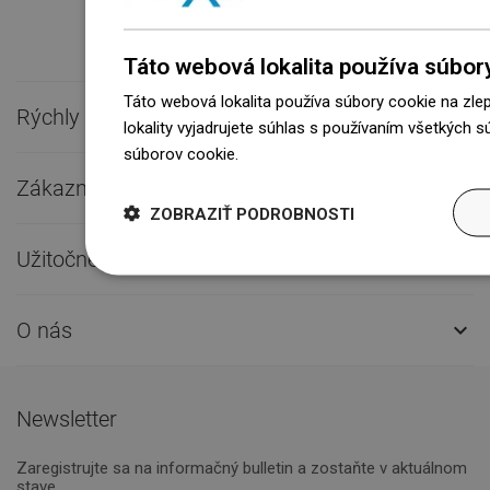
Táto webová lokalita používa súbor
Táto webová lokalita používa súbory cookie na zle
Rýchly kontakt

lokality vyjadrujete súhlas s používaním všetkých 
súborov cookie.
Dowiedz się więcej
Zákaznícky servis

ZOBRAZIŤ PODROBNOSTI
Užitočné odkazy

O nás

Newsletter
Zaregistrujte sa na informačný bulletin a zostaňte v aktuálnom
stave.