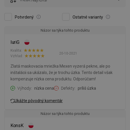
Najnovší
Potvrdený
Ostatné varianty
Názor sa týka tohto produktu
IuriG
Kvalita:
20-10-2021
Vzhľad:
Zlatá maskovacia mriežka Mexen vyzerá pekne, ale po
inštalácii sa ukázalo, že je trochu úzka. Tento detail však
kompenzuje nízka cena produktu. Odporúčam!
Výhody
nízka cena
Defekty
príliš úzka
Ukážte pôvodný komentár
Názor sa týka tohto produktu
KonsK