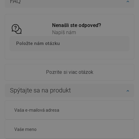
FAQ
Porovnaj
favorite_border
Obľúbené
Porovnaj
favorite_border
Obľúbené
Nenašli ste odpoveď?
Napíš nám
Položte nám otázku
Pozrite si viac otázok
Spýtajte sa na produkt