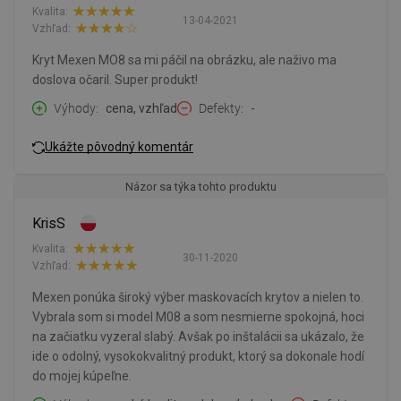
Kvalita:
13-04-2021
Vzhľad:
Kryt Mexen MO8 sa mi páčil na obrázku, ale naživo ma
doslova očaril. Super produkt!
Výhody
cena, vzhľad
Defekty
-
Ukážte pôvodný komentár
Názor sa týka tohto produktu
KrisS
Kvalita:
30-11-2020
Vzhľad:
Mexen ponúka široký výber maskovacích krytov a nielen to.
Vybrala som si model M08 a som nesmierne spokojná, hoci
na začiatku vyzeral slabý. Avšak po inštalácii sa ukázalo, že
ide o odolný, vysokokvalitný produkt, ktorý sa dokonale hodí
do mojej kúpeľne.