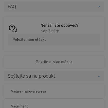
Do košíka
Do košíka
FAQ
Porovnaj
favorite_border
Obľúbené
Porovnaj
favorite_border
Obľúbené
Nenašli ste odpoveď?
Napíš nám
Položte nám otázku
Pozrite si viac otázok
Spýtajte sa na produkt