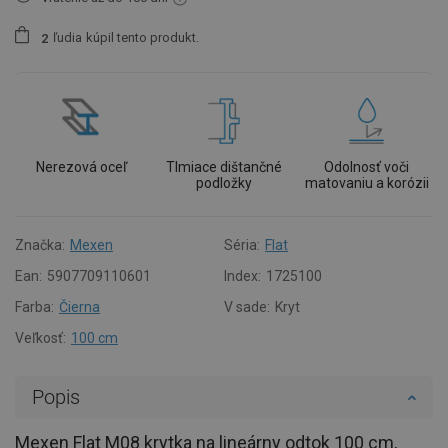
ľudia
kúpil tento produkt.
2
Nerezová oceľ
Tlmiace dištančné
Odolnosť voči
podložky
matovaniu a korózii
Značka:
Mexen
Séria:
Flat
Ean:
5907709110601
Index:
1725100
Farba:
Čierna
V sade:
Kryt
Veľkosť:
100 cm
Popis
Mexen Flat M08 krytka na lineárny odtok 100 cm,