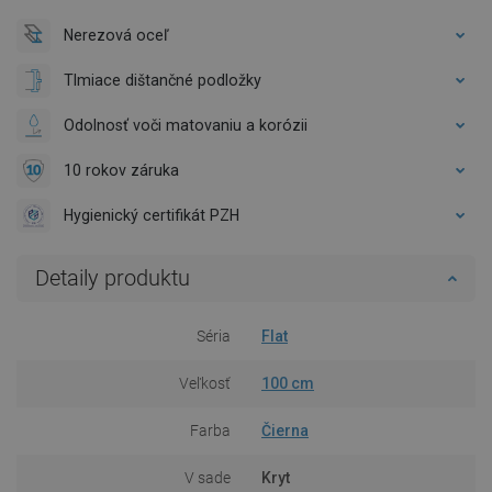
Nerezová oceľ
Tlmiace dištančné podložky
Odolnosť voči matovaniu a korózii
10 rokov záruka
Hygienický certifikát PZH
Detaily produktu
Séria
Flat
Veľkosť
100 cm
Farba
Čierna
V sade
Kryt