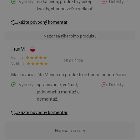
Výhody
nízka cena, produkt vysokej
Defekty
-
kvality, vhodne veľká veľkosť.
Ukážte pôvodný komentár
Názor sa týka tohto produktu
FranM
Kvalita:
25-01-2020
Vzhľad:
Maskovacia lišta Mexen do produktu je hodná odporúčania.
Výhody
spracovanie, veľkosť,
Defekty
-
jednoduchá montáž a
demontáž.
Ukážte pôvodný komentár
Napísať názory