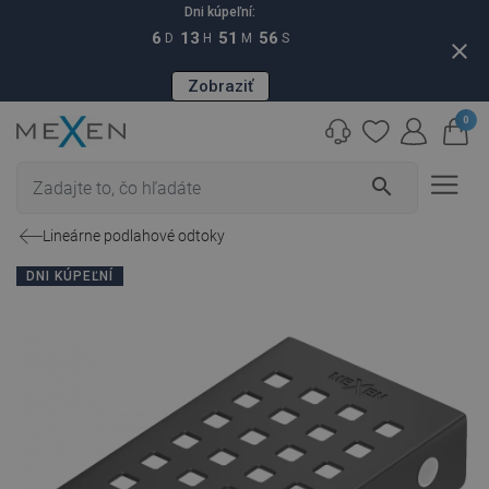
Dni kúpeľní:
6
13
51
55
D
H
M
S
close
Zobraziť
0
search
Lineárne podlahové odtoky
DNI KÚPEĽNÍ