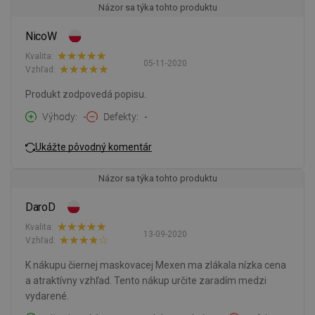
Názor sa týka tohto produktu
NicoW
Kvalita:
05-11-2020
Vzhľad:
Produkt zodpovedá popisu.
Výhody
-
Defekty
-
Ukážte pôvodný komentár
Názor sa týka tohto produktu
DaroD
Kvalita:
13-09-2020
Vzhľad:
K nákupu čiernej maskovacej Mexen ma zlákala nízka cena
a atraktívny vzhľad. Tento nákup určite zaradím medzi
vydarené.