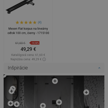
(4)
Mexen Flat korpus na lineárny
odtok 100 cm, čierny - 1715100
61,60 €
-19,98%
49,29 €
Katalógová cena:
61,60 €
Najnižšia cena: 49,29 €
Dostupnosť:
Na sklade
Inšpirácie
Do košíka
Porovnaj
favorite_border
Obľúbené