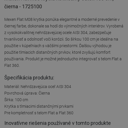
čierna - 1725100
Mexen Flat M08 krytka ponúka elegantné a moderné prevedenie v
čiernej farbe, dokonale sa hodí do výnimočných interiérov. Vyrobená
z vysokokvalitnej nehrdzavejúcej ocele AISI 304, zabezpečuje
trvanlivosť a odolnosť voči korózii. So šírkou 100 cm je ideálna na
použitie v kúpeľniach s väčšími priestormi. Ďalšou výhodou je
použitie tlmiacich distančných prvkov, ktoré zvyšujú komfort
používania. Produkt je možné jednoducho integrovať s telom Flat a
Flat 360.
Špecifikácia produktu:
Materiál: Nehrdzavejúca oceľ AISI 304
Povrchová úprava: Čierna
Šírka: 100 cm
Krytka s tlmiacimi distančnými prvkami
Pre kompletnosť s telom Flat a Flat 360
Inovatívne riešenia používané v tomto produkte