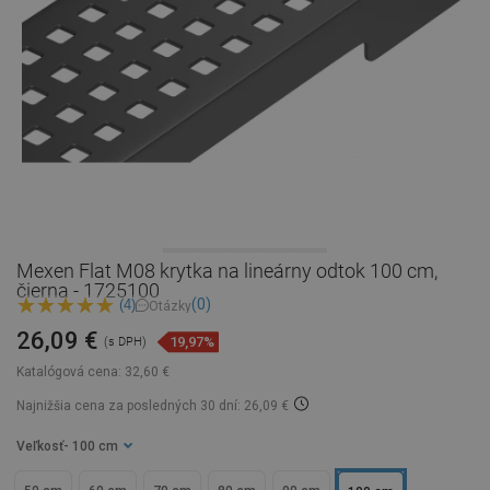
Mexen Flat M08 krytka na lineárny odtok 100 cm,
čierna - 1725100
(0)
(4)
Otázky
26,09 €
19,97%
(s DPH)
Katalógová cena:
32,60 €
Najnižšia cena za posledných 30 dní: 26,09 €
Veľkosť
- 100 cm