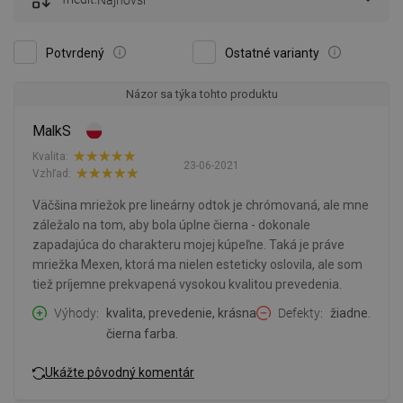
Najnovší
Potvrdený
Ostatné varianty
Názor sa týka tohto produktu
MalkS
Kvalita:
23-06-2021
Vzhľad:
Väčšina mriežok pre lineárny odtok je chrómovaná, ale mne
záležalo na tom, aby bola úplne čierna - dokonale
zapadajúca do charakteru mojej kúpeľne. Taká je práve
mriežka Mexen, ktorá ma nielen esteticky oslovila, ale som
tiež príjemne prekvapená vysokou kvalitou prevedenia.
Výhody
kvalita, prevedenie, krásna
Defekty
žiadne.
čierna farba.
Ukážte pôvodný komentár