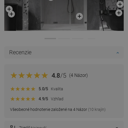
Recenzie
4.8
/5
(4 Názor)
5.0
/5
Kvalita
4.9
/5
Vzhľad
Všeobecné hodnotenie založené na 4 Názor
(10 krajín)
Triediť: