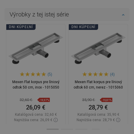
Výrobky z tej istej série
DNI KÚPEĽNÍ
DNI KÚPEĽNÍ
(5)
(4)
Mexen Flat korpus pre líniový
Mexen Flat korpus pre líniový
odtok 50 cm, inox - 1015050
odtok 60 cm, nerez - 1015060
32,60 €
35,90 €
-19,97%
-19,81%
26,09 €
28,79 €
Katalógová cena:
32,60 €
Katalógová cena:
35,90 €
Najnižšia cena: 26,09 €
Najnižšia cena: 28,79 €
Dostupnosť:
Na sklade
Dostupnosť:
Na sklade