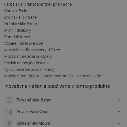
Farba skla: Transparentné - priehľadné
Úprava: Biela
Druh skla: Tvrdené
Hrúbka skla: 8 mm
Profil: Hliníkový
Rám: Hliníkový
Vzpera: Nerezová oceľ
Maximálna dĺžka vzpery: 150 cm
Možnosť prerezania vzpery
Povlak uľahčujúci čistenie
Vyrovnanie nerovností steny
Možnosť montáže na podlahovú vaničku alebo obklady
Inovatívne riešenia používané v tomto produkte
Tvrdené sklo 8 mm
Povlak EasyClean
Systém Uni-Mount