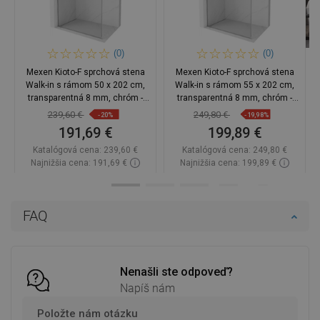
(0)
(0)
Mexen Kioto-F sprchová stena
Mexen Kioto-F sprchová stena
Walk-in s rámom 50 x 202 cm,
Walk-in s rámom 55 x 202 cm,
transparentná 8 mm, chróm -
transparentná 8 mm, chróm -
800-050-104-01-00
800-055-104-01-00
239,60 €
249,80 €
-20%
-19,98%
191,69 €
199,89 €
Katalógová cena:
239,60 €
Katalógová cena:
249,80 €
Najnižšia cena: 191,69 €
Najnižšia cena: 199,89 €
Dostupnosť:
Na sklade
Dostupnosť:
Na sklade
Do košíka
Do košíka
FAQ
Porovnaj
favorite_border
Obľúbené
Porovnaj
favorite_border
Obľúbené
Nenašli ste odpoveď?
Napíš nám
Položte nám otázku