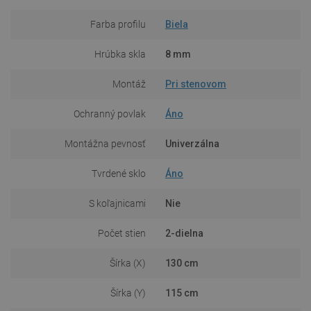
Farba profilu
Biela
Hrúbka skla
8 mm
Montáž
Pri stenovom
Ochranný povlak
Áno
Montážna pevnosť
Univerzálna
Tvrdené sklo
Áno
S koľajnicami
Nie
Počet stien
2-dielna
Šírka (X)
130 cm
Šírka (Y)
115 cm