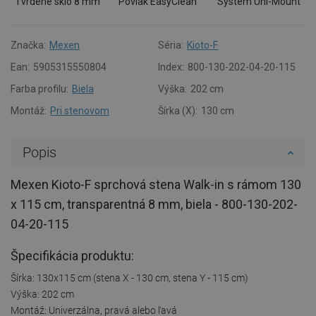
Tvrdené sklo 8 mm
Povlak EasyClean
Systém Uni-Mount
Značka:
Mexen
Séria:
Kioto-F
Ean:
5905315550804
Index:
800-130-202-04-20-115
Farba profilu:
Biela
Výška:
202 cm
Montáž:
Pri stenovom
Šírka (X):
130 cm
Popis
Mexen Kioto-F sprchová stena Walk-in s rámom 130
x 115 cm, transparentná 8 mm, biela - 800-130-202-
04-20-115
Špecifikácia produktu:
Šírka: 130x115 cm (stena X - 130 cm, stena Y - 115 cm)
Výška: 202 cm
Montáž: Univerzálna, pravá alebo ľavá