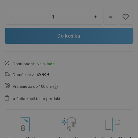
favorite_border
-
+
Do košíka
Dostupnosť:
Na sklade
Doručenie z:
49.99 €
Vrátenie až do 100 dní
ľudia
kúpil tento produkt.
0