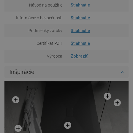
Návod na použitie
Stiahnutie
Informácie o bezpečnosti
Stiahnutie
Podmienky záruky
Stiahnutie
Certifikát PZH
Stiahnutie
Výrobca
Zobraziť
Inšpirácie