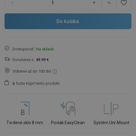
favorite_border
-
+
Do košíka
Dostupnosť:
Na sklade
Doručenie z:
49.99 €
Vrátenie až do 100 dní
ľudia
kúpil tento produkt.
0
Tvrdené sklo 8 mm
Povlak EasyClean
Systém Uni-Mount