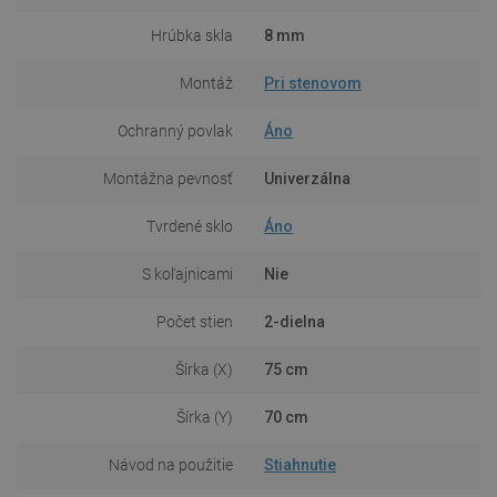
Hrúbka skla
8 mm
Montáž
Pri stenovom
Ochranný povlak
Áno
Montážna pevnosť
Univerzálna
Tvrdené sklo
Áno
S koľajnicami
Nie
Počet stien
2-dielna
Šírka (X)
75 cm
Šírka (Y)
70 cm
Návod na použitie
Stiahnutie