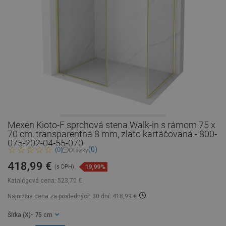
Mexen Kioto-F sprchová stena Walk-in s rámom 75 x
70 cm, transparentná 8 mm, zlato kartáčovaná - 800-
075-202-04-55-070
(0)
(0)
Otázky
418,99 €
19,99%
(s DPH)
Katalógová cena:
523,70 €
Najnižšia cena za posledných 30 dní: 418,99 €
Šírka (X)
- 75 cm