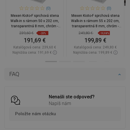
(0)
(0)
Mexen Kioto-F sprchová stena
Mexen Kioto-F sprchová stena
Walk-in s rámom 50 x 202 cm,
Walk-in s rámom 55 x 202 cm,
transparentná 8 mm, chróm -
transparentná 8 mm, chróm -
800-050-104-01-00
800-055-104-01-00
239,60 €
249,80 €
-20%
-19,98%
191,69 €
199,89 €
Katalógová cena:
239,60 €
Katalógová cena:
249,80 €
Najnižšia cena: 191,69 €
Najnižšia cena: 199,89 €
Dostupnosť:
Na sklade
Dostupnosť:
Na sklade
Do košíka
Do košíka
FAQ
Porovnaj
favorite_border
Obľúbené
Porovnaj
favorite_border
Obľúbené
Nenašli ste odpoveď?
Napíš nám
Položte nám otázku