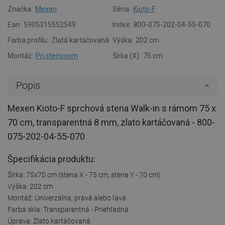
Značka:
Mexen
Séria:
Kioto-F
Ean:
5905315552549
Index:
800-075-202-04-55-070
Farba profilu:
Zlatá kartáčovaná
Výška:
202 cm
Montáž:
Pri stenovom
Šírka (X):
75 cm
Popis
Mexen Kioto-F sprchová stena Walk-in s rámom 75 x
70 cm, transparentná 8 mm, zlato kartáčovaná - 800-
075-202-04-55-070
Špecifikácia produktu:
Šírka: 75x70 cm (stena X - 75 cm, stena Y - 70 cm)
Výška: 202 cm
Montáž: Univerzálna, pravá alebo ľavá
Farba skla: Transparentná - Priehľadná
Úprava: Zlato kartáčovaná