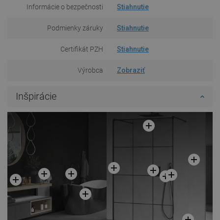
Informácie o bezpečnosti
Stiahnutie
Podmienky záruky
Stiahnutie
Certifikát PZH
Stiahnutie
Výrobca
Zobraziť
Inšpirácie