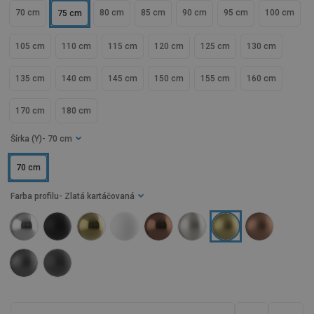
70 cm
80 cm
85 cm
90 cm
95 cm
100 cm
75 cm
105 cm
110 cm
115 cm
120 cm
125 cm
130 cm
135 cm
140 cm
145 cm
150 cm
155 cm
160 cm
170 cm
180 cm
Šírka (Y)
- 70 cm
70 cm
Farba profilu
- Zlatá kartáčovaná