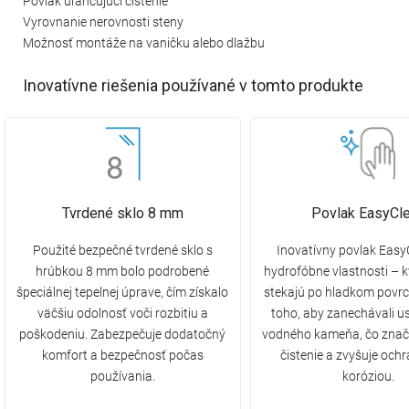
Povlak uľahčujúci čistenie
Vyrovnanie nerovnosti steny
Možnosť montáže na vaničku alebo dlažbu
Inovatívne riešenia používané v tomto produkte
Tvrdené sklo 8 mm
Povlak EasyCl
Použité bezpečné tvrdené sklo s
Inovatívny povlak Eas
hrúbkou 8 mm bolo podrobené
hydrofóbne vlastnosti – 
špeciálnej tepelnej úprave, čím získalo
stekajú po hladkom povrc
väčšiu odolnosť voči rozbitiu a
toho, aby zanechávali u
poškodeniu. Zabezpečuje dodatočný
vodného kameňa, čo znač
komfort a bezpečnosť počas
čistenie a zvyšuje och
používania.
koróziou.