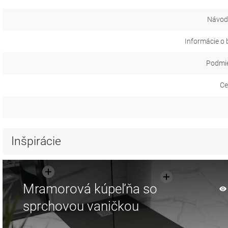
Návod 
Informácie o 
Podmie
Ce
Inšpirácie
Mramorová kúpeľňa so
sprchovou vaničkou