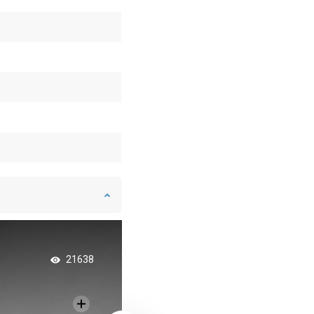
Nástenné police - id
21638
doplnok do kúpeľne
modernom dizajne