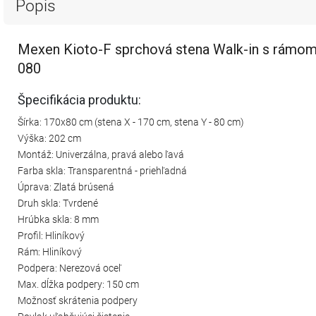
Popis
Mexen Kioto-F sprchová stena Walk-in s rámom 
080
Špecifikácia produktu:
Šírka: 170x80 cm (stena X - 170 cm, stena Y - 80 cm)
Výška: 202 cm
Montáž: Univerzálna, pravá alebo ľavá
Farba skla: Transparentná - priehľadná
Úprava: Zlatá brúsená
Druh skla: Tvrdené
Hrúbka skla: 8 mm
Profil: Hliníkový
Rám: Hliníkový
Podpera: Nerezová oceľ
Max. dĺžka podpery: 150 cm
Možnosť skrátenia podpery