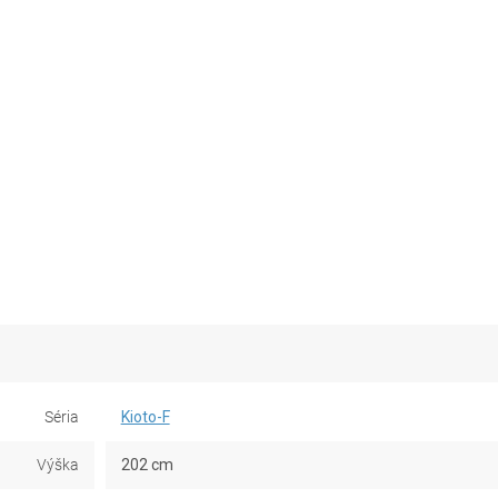
Séria
Kioto-F
Výška
202 cm