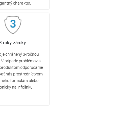
egantný charakter.
3 roky záruky
 je chránený 3-ročnou
 V prípade problémov s
produktom odporúčame
vať nás prostredníctvom
tného formulára alebo
fonicky na infolinku.