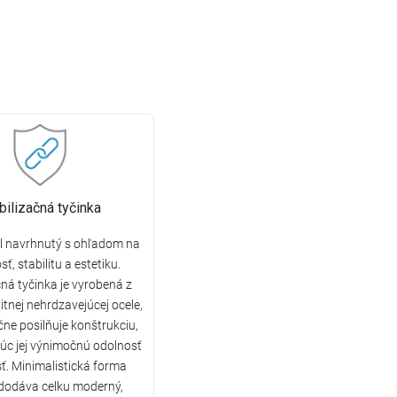
bilizačná tyčinka
l navrhnutý s ohľadom na
ť, stabilitu a estetiku.
čná tyčinka je vyrobená z
itnej nehrdzavejúcej ocele,
ne posilňuje konštrukciu,
úc jej výnimočnú odolnosť
ť. Minimalistická forma
 dodáva celku moderný,