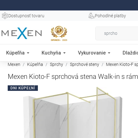
Dostupnosť tovaru
Pohodlné platby
Kúpeľňa
Kuchyňa
Vykurovanie
Dlaždi
Mexen
Kúpeľňa
Sprchy
Sprchové steny
Mexen Kioto-F sp
Mexen Kioto-F sprchová stena Walk-in s rá
DNI KÚPEĽNÍ