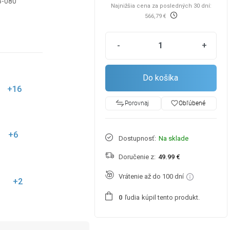
5-080
Najnižšia cena za posledných 30 dní:
566,79 €
-
+
Do košíka
+16
favorite_border
Obľúbené
Porovnaj
+6
Dostupnosť:
Na sklade
Doručenie z:
49.99 €
Vrátenie až do 100 dní
+2
ľudia
kúpil tento produkt.
0