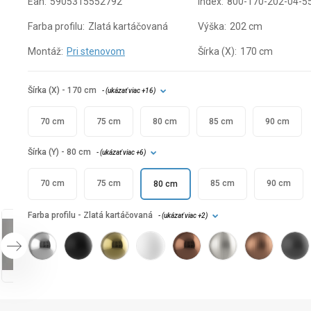
Ean:
5905315552792
Index:
800-170-202-04-5
Farba profilu:
Zlatá kartáčovaná
Výška:
202 cm
Montáž:
Pri stenovom
Šírka (X):
170 cm
Šírka (X)
- 170 cm
- (
ukázať viac
+16
)
70 cm
75 cm
80 cm
85 cm
90 cm
Šírka (Y)
- 80 cm
- (
ukázať viac
+6
)
70 cm
75 cm
85 cm
90 cm
80 cm
Farba profilu
- Zlatá kartáčovaná
- (
ukázať viac
+2
)