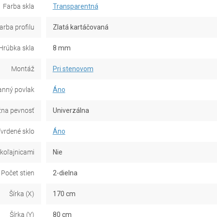
Farba skla
Transparentná
arba profilu
Zlatá kartáčovaná
Hrúbka skla
8 mm
Montáž
Pri stenovom
anný povlak
Áno
na pevnosť
Univerzálna
vrdené sklo
Áno
 koľajnicami
Nie
Počet stien
2-dielna
Šírka (X)
170 cm
Šírka (Y)
80 cm