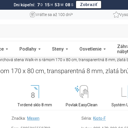
Zobraziť
7
15
53
07
Dni kúpeľní:
D
H
M
S
Vráťte sa až 100 dní*
Vyso
Záhr
ce
Podlahy
Steny
Osvetlenie
náby
rchová stena Walk-in s rámom 170 x 80 cm, transparentná 8 mm, zlatá 
mom 170 x 80 cm, transparentná 8 mm, zlatá br
Tvrdené sklo 8 mm
Povlak EasyClean
Systém 
Značka:
Mexen
Séria:
Kioto-F