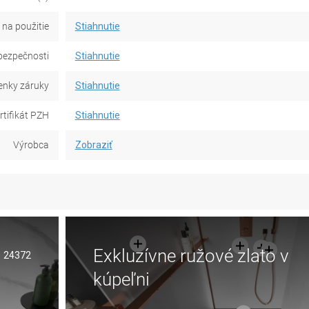
na použitie
Stiahnutie
bezpečnosti
Stiahnutie
nky záruky
Stiahnutie
rtifikát PZH
Stiahnutie
Výrobca
Zobraziť
Exkluzívne ružové zlato v
24372
kúpeľni