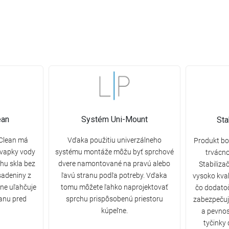
ean
Systém Uni-Mount
Sta
yClean má
Vďaka použitiu univerzálneho
Produkt bo
kvapky vody
systému montáže môžu byť sprchové
trvácnos
hu skla bez
dvere namontované na pravú alebo
Stabiliza
sadeniny z
ľavú stranu podľa potreby. Vďaka
vysoko kval
ne uľahčuje
tomu môžete ľahko naprojektovať
čo dodatoč
ranu pred
sprchu prispôsobenú priestoru
zabezpečuj
kúpeľne.
a pevnos
tyčinky