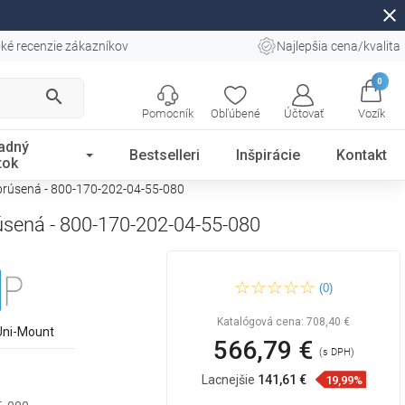
close
ké recenzie zákazníkov
Najlepšia cena/kvalita
0
search
Pomocník
Obľúbené
Účtovať
Vozík
adný
Bestselleri
Inšpirácie
Kontakt
tok
brúsená - 800-170-202-04-55-080
úsená - 800-170-202-04-55-080
Mexen Kioto-F sprchová
(0)
stena Walk-in s rámom 170 x
80 cm, transparentná 8 mm,
zlatá brúsená - 800-170-202-
Katalógová cena:
708,40 €
04-55-080
Uni-Mount
566,79 €
(s DPH)
Lacnejšie
141,61 €
19,99%