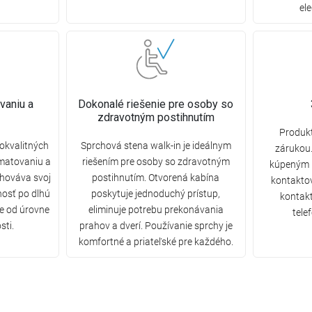
el
vaniu a
Dokonalé riešenie pre osoby so
zdravotným postihnutím
Produkt
okvalitných
Sprchová stena walk-in je ideálnym
zárukou.
 matovaniu a
riešením pre osoby so zdravotným
kúpeným 
chováva svoj
postihnutím. Otvorená kabína
kontakto
nosť po dlhú
poskytuje jednoduchý prístup,
kontak
le od úrovne
eliminuje potrebu prekonávania
tele
sti.
prahov a dverí. Používanie sprchy je
komfortné a priateľské pre každého.