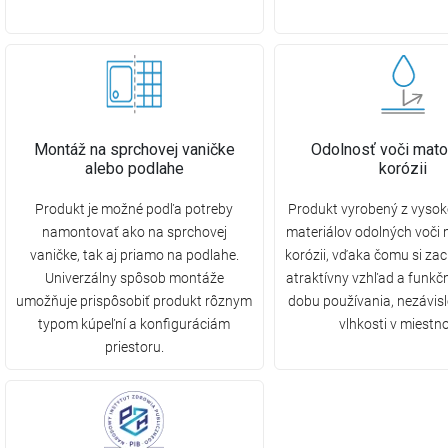
Montáž na sprchovej vaničke
Odolnosť voči mato
alebo podlahe
korózii
Produkt je možné podľa potreby
Produkt vyrobený z vysok
namontovať ako na sprchovej
materiálov odolných voči
vaničke, tak aj priamo na podlahe.
korózii, vďaka čomu si za
Univerzálny spôsob montáže
atraktívny vzhľad a funkč
umožňuje prispôsobiť produkt rôznym
dobu používania, nezávis
typom kúpeľní a konfiguráciám
vlhkosti v miestno
priestoru.