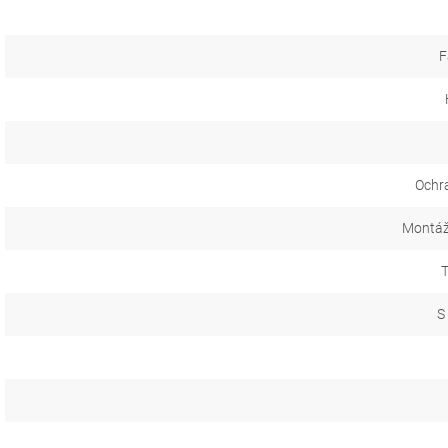
F
Ochr
Montáž
T
S