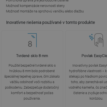
Povrchová úprava pre jednoduché čistenie
Možnosť kompenzácie nerovností steny
Možnosť montáže na sprchovú vaničku alebo dlažbu
Inovatívne riešenia používané v tomto produkte
Tvrdené sklo 8 mm
Povlak EasyCl
Použité bezpečné tvrdené sklo s
Inovatívny povlak Eas
hrúbkou 8 mm bolo podrobené
hydrofóbne vlastnosti – 
špeciálnej tepelnej úprave, čím získalo
stekajú po hladkom povrc
väčšiu odolnosť voči rozbitiu a
toho, aby zanechávali u
poškodeniu. Zabezpečuje dodatočný
vodného kameňa, čo znač
komfort a bezpečnosť počas
čistenie a zvyšuje och
používania.
koróziou.