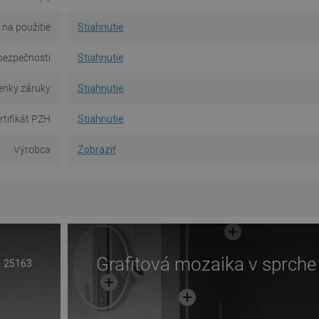
na použitie
Stiahnutie
bezpečnosti
Stiahnutie
nky záruky
Stiahnutie
rtifikát PZH
Stiahnutie
Výrobca
Zobraziť
Grafitová mozaika v sprche
25163