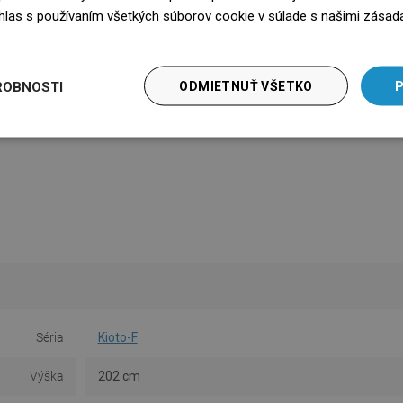
súhlas s používaním všetkých súborov cookie v súlade s našimi zásad
edz się więcej
ROBNOSTI
ODMIETNUŤ VŠETKO
P
Séria
Kioto-F
Výška
202 cm