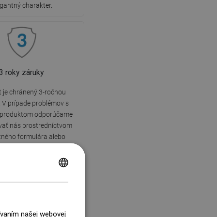
egantný charakter.
3 roky záruky
 je chránený 3-ročnou
 V prípade problémov s
produktom odporúčame
vať nás prostredníctvom
tného formulára alebo
fonicky na infolinku.
POLISH
CZECH
GERMAN
žívaním našej webovej