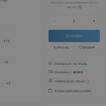
5-080
Najnižšia cena za posledných 30 dní:
490,19 €
-
+
Do košíka
+16
favorite_border
Obľúbené
Porovnaj
+6
Dostupnosť:
Na sklade
Doručenie z:
49.99 €
Vrátenie až do 100 dní
+2
ľudia
kúpil tento produkt.
0