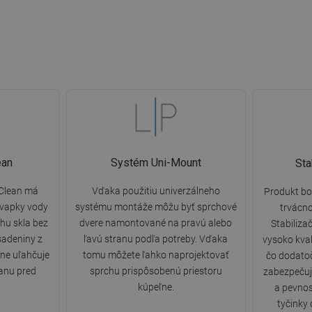
ean
Systém Uni-Mount
Sta
yClean má
Vďaka použitiu univerzálneho
Produkt bo
kvapky vody
systému montáže môžu byť sprchové
trvácnos
hu skla bez
dvere namontované na pravú alebo
Stabiliza
sadeniny z
ľavú stranu podľa potreby. Vďaka
vysoko kval
ne uľahčuje
tomu môžete ľahko naprojektovať
čo dodatoč
ranu pred
sprchu prispôsobenú priestoru
zabezpečuj
kúpeľne.
a pevnos
tyčinky