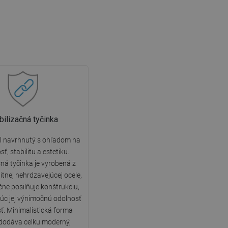
bilizačná tyčinka
l navrhnutý s ohľadom na
ť, stabilitu a estetiku.
čná tyčinka je vyrobená z
itnej nehrdzavejúcej ocele,
ne posilňuje konštrukciu,
úc jej výnimočnú odolnosť
ť. Minimalistická forma
 dodáva celku moderný,