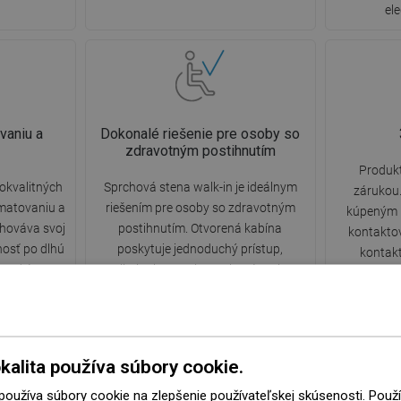
el
vaniu a
Dokonalé riešenie pre osoby so
zdravotným postihnutím
Produkt
okvalitných
Sprchová stena walk-in je ideálnym
zárukou.
 matovaniu a
riešením pre osoby so zdravotným
kúpeným 
chováva svoj
postihnutím. Otvorená kabína
kontakto
nosť po dlhú
poskytuje jednoduchý prístup,
kontak
le od úrovne
eliminuje potrebu prekonávania
tele
sti.
prahov a dverí. Používanie sprchy je
komfortné a priateľské pre každého.
kalita používa súbory cookie.
 používa súbory cookie na zlepšenie používateľskej skúsenosti. Pou