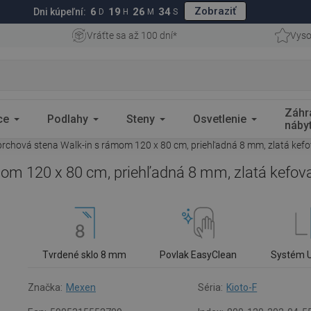
Zobraziť
6
19
26
33
Dni kúpeľní:
D
H
M
S
Vráťte sa až 100 dní*
Vyso
Záhr
ce
Podlahy
Steny
Osvetlenie
náby
rchová stena Walk-in s rámom 120 x 80 cm, priehľadná 8 mm, zlatá kef
om 120 x 80 cm, priehľadná 8 mm, zlatá kefov
Tvrdené sklo 8 mm
Povlak EasyClean
Systém 
Značka:
Mexen
Séria:
Kioto-F