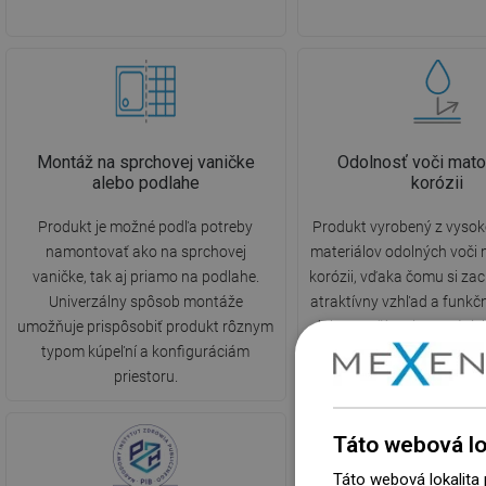
Montáž na sprchovej vaničke
Odolnosť voči mato
alebo podlahe
korózii
Produkt je možné podľa potreby
Produkt vyrobený z vysok
namontovať ako na sprchovej
materiálov odolných voči
vaničke, tak aj priamo na podlahe.
korózii, vďaka čomu si za
Univerzálny spôsob montáže
atraktívny vzhľad a funkč
umožňuje prispôsobiť produkt rôznym
dobu používania, nezávis
typom kúpeľní a konfiguráciám
vlhkosti v miestno
priestoru.
Táto webová lo
Táto webová lokalita