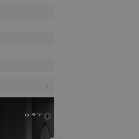
Kúpeľňa snov s dv
8816
umývadlami