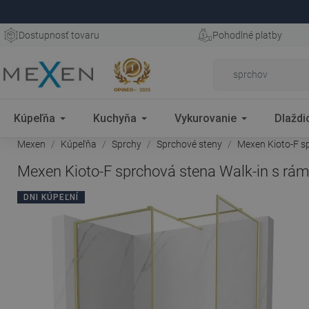
Dostupnosť tovaru
Pohodlné platby
Kúpeľňa
Kuchyňa
Vykurovanie
Dlaždi
Mexen
Kúpeľňa
Sprchy
Sprchové steny
Mexen Kioto-F sp
Mexen Kioto-F sprchová stena Walk-in s rám
DNI KÚPEĽNÍ