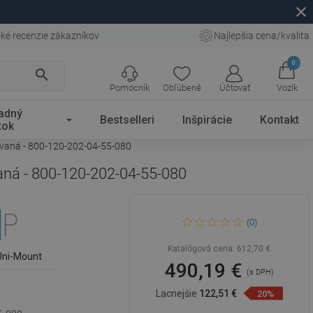
close
ké recenzie zákazníkov
Najlepšia cena/kvalita
0
search
Pomocník
Obľúbené
Účtovať
Vozík
adný
Bestselleri
Inšpirácie
Kontakt
tok
ovaná - 800-120-202-04-55-080
aná - 800-120-202-04-55-080
Mexen Kioto-F sprchová
(0)
stena Walk-in s rámom 120 x
80 cm, priehľadná 8 mm,
zlatá kefovaná - 800-120-202-
Katalógová cena:
612,70 €
04-55-080
Uni-Mount
490,19 €
(s DPH)
Lacnejšie
122,51 €
20%