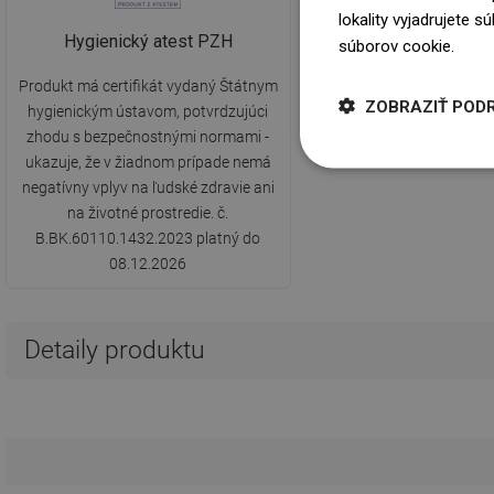
lokality vyjadrujete 
Hygienický atest PZH
súborov cookie.
Dowi
Produkt má certifikát vydaný Štátnym
ZOBRAZIŤ POD
hygienickým ústavom, potvrdzujúci
zhodu s bezpečnostnými normami -
ukazuje, že v žiadnom prípade nemá
negatívny vplyv na ľudské zdravie ani
na životné prostredie. č.
B.BK.60110.1432.2023 platný do
08.12.2026
Detaily produktu