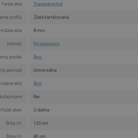
Farba skla
Transparentná
arba profilu
Zlatá kartáčovaná
Hrúbka skla
8 mm
Montáž
Pri stenovom
anný povlak
Áno
na pevnosť
Univerzálna
vrdené sklo
Áno
 koľajnicami
Nie
Počet stien
2-dielna
Šírka (X)
120 cm
Šírka (Y)
80 cm