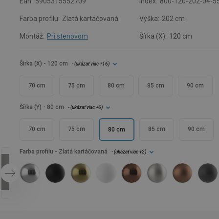
Ean:
5905315552709
Index:
800-120-202-04-5
Farba profilu:
Zlatá kartáčovaná
Výška:
202 cm
Montáž:
Pri stenovom
Šírka (X):
120 cm
Šírka (X)
- 120 cm
- (
ukázať viac
+16
)
70 cm
75 cm
80 cm
85 cm
90 cm
Šírka (Y)
- 80 cm
- (
ukázať viac
+6
)
70 cm
75 cm
85 cm
90 cm
80 cm
Farba profilu
- Zlatá kartáčovaná
- (
ukázať viac
+2
)