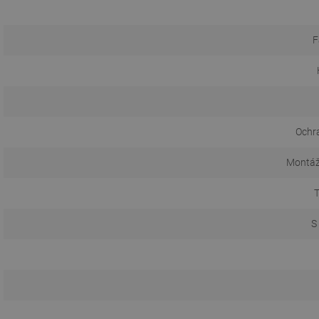
F
Ochr
Montáž
T
S