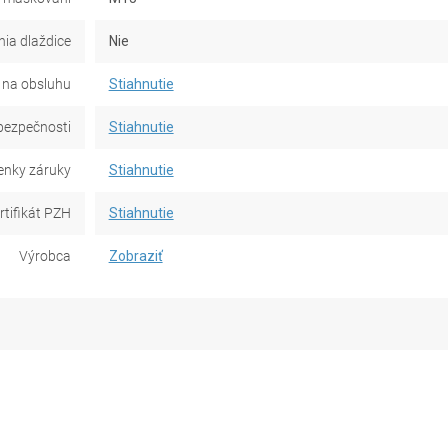
ia dlaždice
Nie
na obsluhu
Stiahnutie
bezpečnosti
Stiahnutie
nky záruky
Stiahnutie
rtifikát PZH
Stiahnutie
Výrobca
Zobraziť