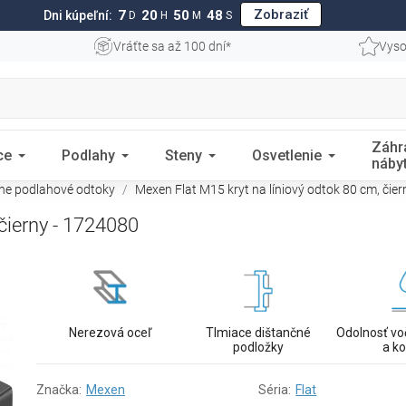
Zobraziť
7
20
50
47
Dni kúpeľní:
D
H
M
S
Vráťte sa až 100 dní*
Vyso
Záhr
ce
Podlahy
Steny
Osvetlenie
náby
rne podlahové odtoky
Mexen Flat M15 kryt na líniový odtok 80 cm, čie
čierny - 1724080
Nerezová oceľ
Tlmiace dištančné
Odolnosť vo
podložky
a ko
Značka:
Mexen
Séria:
Flat