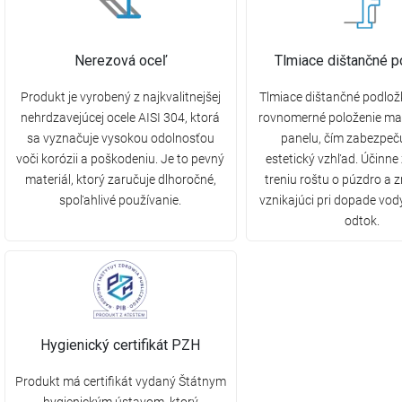
Nerezová oceľ
Tlmiace dištančné p
Produkt je vyrobený z najkvalitnejšej
Tlmiace dištančné podlož
nehrdzavejúcej ocele AISI 304, ktorá
rovnomerné položenie m
sa vyznačuje vysokou odolnosťou
panelu, čím zabezpeč
voči korózii a poškodeniu. Je to pevný
estetický vzhľad. Účinne
materiál, ktorý zaručuje dlhoročné,
treniu roštu o púzdro a z
spoľahlivé používanie.
vznikajúci pri dopade vod
odtok.
Hygienický certifikát PZH
Produkt má certifikát vydaný Štátnym