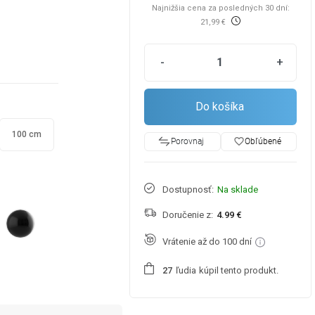
Najnižšia cena za posledných 30 dní:
21,99 €
-
+
Do košíka
100 cm
favorite_border
Obľúbené
Porovnaj
Dostupnosť:
Na sklade
Doručenie z:
4.99 €
Vrátenie až do 100 dní
ľudia
kúpil tento produkt.
2
7