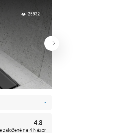
Tlmená kúpeľňa so
25832
sprchovými dveram
Ďalej
4.8
e založené na 4 Názor