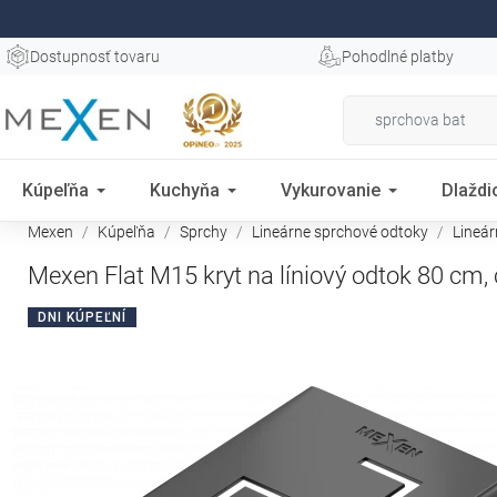
Dostupnosť tovaru
Pohodlné platby
Kúpeľňa
Kuchyňa
Vykurovanie
Dlaždi
Mexen
Kúpeľňa
Sprchy
Lineárne sprchové odtoky
Lineá
Mexen Flat M15 kryt na líniový odtok 80 cm, 
DNI KÚPEĽNÍ