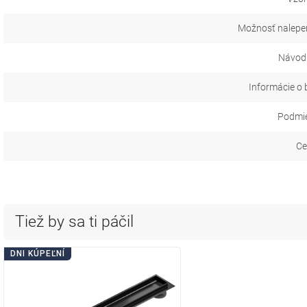
Možnosť nalepen
Návod 
Informácie o 
Podmie
Ce
Tiež by sa ti páčil
DNI KÚPEĽNÍ