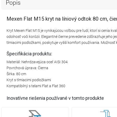
Popis
Mexen Flat M15 kryt na líniový odtok 80 cm, čie
Kryt Mexen Flat M15 je vynikajúcou voľbou pre ľudí, ktorí si cenia kva
odolnosť voči korózii. Elegantné čierne prevedenie zdôrazňuje jeho j
tlmiacimi podložkami, poskytuje vyšší komfort používania. Možnosť k
Špecifikácia produktu:
Materiál: Nehrdzavejúca oceľ AISI 304
Povrchová úprava: Čierna
Šírka: 80 cm
Kryt s tlmiacimi podložkami
Kompatibilný s telami Flat a Flat 360
Inovatívne riešenia používané v tomto produkte