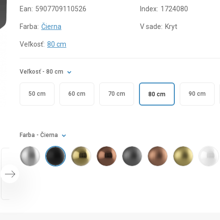
Ean:
5907709110526
Index:
1724080
Farba:
Čierna
V sade:
Kryt
Veľkosť:
80 cm
Veľkosť
- 80 cm
50 cm
60 cm
70 cm
90 cm
80 cm
Farba
- Čierna