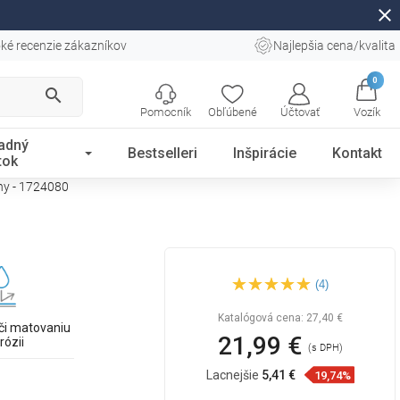
close
ké recenzie zákazníkov
Najlepšia cena/kvalita
0
search
Pomocník
Obľúbené
Účtovať
Vozík
adný
Bestselleri
Inšpirácie
Kontakt
tok
rny - 1724080
Mexen Flat M15 kryt na líniový
(4)
odtok 80 cm, čierny -
1724080
Katalógová cena:
27,40 €
či matovaniu
21,99 €
rózii
(s DPH)
Lacnejšie
5,41 €
19,74%