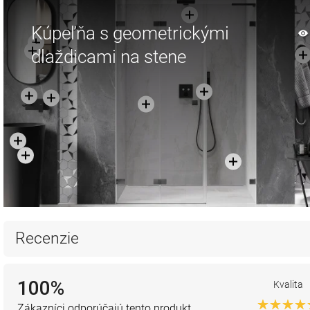
Kúpeľňa s geometrickými
dlaždicami na stene
Recenzie
100%
Kvalita
Zákazníci odporúčajú tento produkt