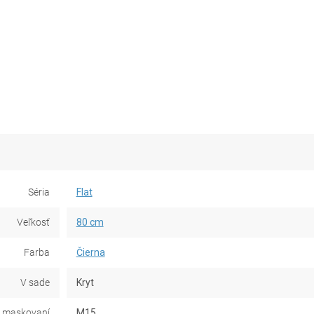
Séria
Flat
Veľkosť
80 cm
Farba
Čierna
V sade
Kryt
 maskovaní
M15