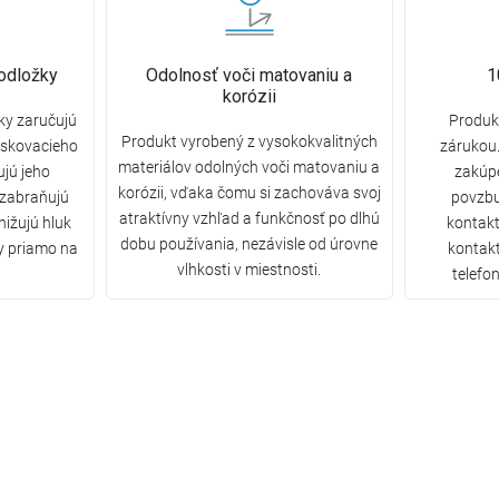
odložky
Odolnosť voči matovaniu a
1
korózii
ky zaručujú
Produkt
Produkt vyrobený z vysokokvalitných
askovacieho
zárukou.
materiálov odolných voči matovaniu a
ujú jeho
zakúp
korózii, vďaka čomu si zachováva svoj
 zabraňujú
povzbu
atraktívny vzhľad a funkčnosť po dlhú
nižujú hluk
kontakt
dobu používania, nezávisle od úrovne
y priamo na
kontak
vlhkosti v miestnosti.
telefon