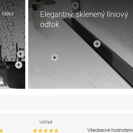
Elegantný, sklenený líniový
15053
odtok
Vzhľad
Všeobecné hodnoteni