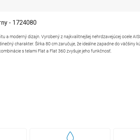
rny - 1724080
litu a moderný dizajn. Vyrobený z najkvalitnejšej nehrdzavejúcej ocele AISI
edinečný charakter. Šírka 80 cm zaručuje, že ideálne zapadne do väčšiny 
ombinácie s telami Flat a Flat 360 zvyšuje jeho funkčnosť.