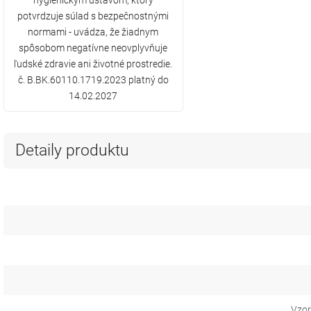
hygienickým ústavom, ktorý
potvrdzuje súlad s bezpečnostnými
normami - uvádza, že žiadnym
spôsobom negatívne neovplyvňuje
ľudské zdravie ani životné prostredie.
č. B.BK.60110.1719.2023 platný do
14.02.2027
Detaily produktu
Vzor