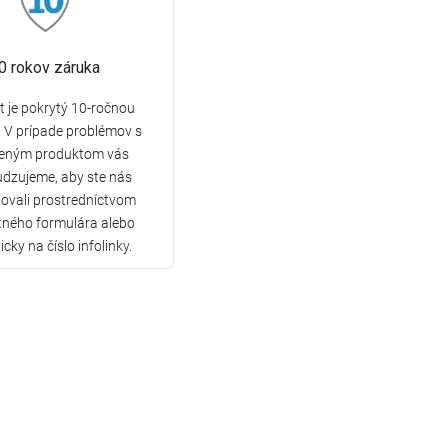
0 rokov záruka
 je pokrytý 10-ročnou
 V prípade problémov s
eným produktom vás
dzujeme, aby ste nás
ovali prostredníctvom
tného formulára alebo
icky na číslo infolinky.