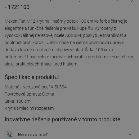
- 1721100
Mexen Flat M12 kryt na lineárny odtok 100 cm vo farbe čiernej je
elegantné a funkčné riešenie pre vašu kúpeľňu. Vyrobený z
vysokokvalitnej nerezovej ocele AISI 304, poskytuje trvanlivosť a
odolnosť proti korózii. Jeho moderná čierna povrchová úprava
dodáva každému interiéru štýlový vzhľad. Šírka 100 cm a
prítomnosť tlmiacich rozperov z neho robia produkt nielen estetický,
ale aj praktický, chrániaci pred hlukom.
Špecifikácia produktu:
Materiál: Nerezová oceľ AISI 304
Povrchová úprava: Čierna
Šírka: 100 cm
Kryt s tlmiacimi rozperami
Inovatívne riešenia používané v tomto produkte
Nerezová oceľ