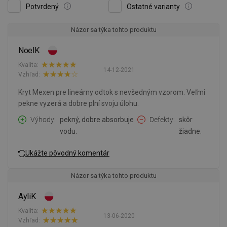
Potvrdený
Ostatné varianty
Názor sa týka tohto produktu
NoelK
Kvalita:
14-12-2021
Vzhľad:
Kryt Mexen pre lineárny odtok s nevšedným vzorom. Veľmi
pekne vyzerá a dobre plní svoju úlohu.
Výhody
pekný, dobre absorbuje
Defekty
skôr
vodu.
žiadne.
Ukážte pôvodný komentár
Názor sa týka tohto produktu
AyliK
Kvalita:
13-06-2020
Vzhľad: