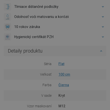
Tlmiace dištančné podložky
Odolnosť voči matovaniu a korózii
10 rokov záruka
Hygienický certifikát PZH
Detaily produktu
Séria
Flat
Veľkosť
100 cm
Farba
Čierna
V sade
Kryt
Vzor maskovaní
M12