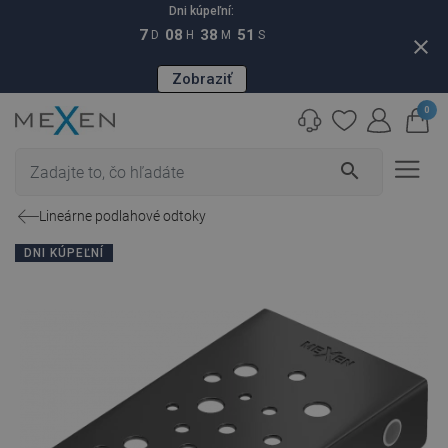
Dni kúpeľní:
7
08
38
50
D
H
M
S
close
Zobraziť
0
search
Lineárne podlahové odtoky
DNI KÚPEĽNÍ