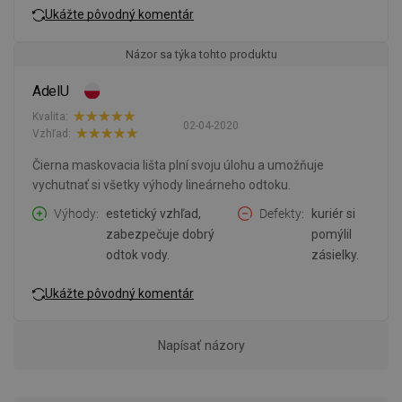
Ukážte pôvodný komentár
Názor sa týka tohto produktu
AdelU
Kvalita:
02-04-2020
Vzhľad:
Čierna maskovacia lišta plní svoju úlohu a umožňuje
vychutnať si všetky výhody lineárneho odtoku.
Výhody
estetický vzhľad,
Defekty
kuriér si
zabezpečuje dobrý
pomýlil
odtok vody.
zásielky.
Ukážte pôvodný komentár
Napísať názory