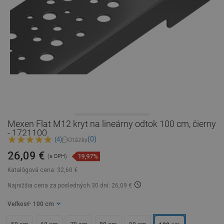
Mexen Flat M12 kryt na lineárny odtok 100 cm, čierny
- 1721100
(0)
(4)
Otázky
26,09 €
19,97%
(s DPH)
Katalógová cena:
32,60 €
Najnižšia cena za posledných 30 dní: 26,09 €
Veľkosť
- 100 cm