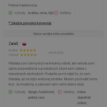
Pekná maskovnica.
Výhody
kvalita, cena, štýl.
Defekty
-
Ukážte pôvodný komentár
Názor sa týka tohto produktu
ZaraS
Kvalita:
08-04-2020
Vzhľad:
Hľadala som čierny kryt na lineárny odtok, ale nebola som
úplne presvedčená o produktoch, ktoré som videla v
stavebných obchodoch. Podarilo sa mi nájsť to, čo som
hľadala, až na tejto webovej stránke. Musím pochváliť tento
kryt. Je moderný, a zároveň nám veľmi dobre slúži.
Výhody
dizajn, funkčnosť,
Defekty
treba
pekný vzor.
objednať
online.