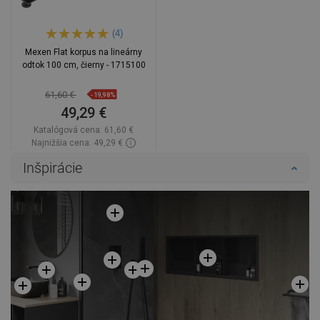
(4)
Mexen Flat korpus na lineárny
odtok 100 cm, čierny - 1715100
61,60 €
-19,98%
49,29 €
Katalógová cena:
61,60 €
Najnižšia cena: 49,29 €
Dostupnosť:
Na sklade
Inšpirácie
Do košíka
Porovnaj
favorite_border
Obľúbené