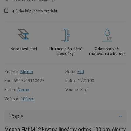
ľudia
kúpil tento produkt.
4
Nerezová oceľ
Tlmiace dištančné
Odolnosť voči
podložky
matovaniu a korózii
Značka:
Mexen
Séria:
Flat
Ean:
5907709110427
Index:
1721100
Farba:
Čierna
V sade:
Kryt
Veľkosť:
100 cm
Popis
Mexen Flat M12 kryt na lineárny odtok 100 cm, čierny