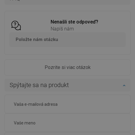
Porovnaj
favorite_border
Obľúbené
Porovnaj
favorite_border
Obľúbené
Nenašli ste odpoveď?
Napíš nám
Položte nám otázku
Pozrite si viac otázok
Spýtajte sa na produkt