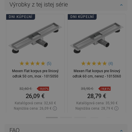
Výrobky z tej istej série
DNI KÚPEĽNÍ
DNI KÚPEĽNÍ
(5)
(4)
Mexen Flat korpus pre líniový
Mexen Flat korpus pre líniový
odtok 50 cm, inox - 1015050
odtok 60 cm, nerez - 1015060
32,60 €
35,90 €
-19,97%
-19,81%
26,09 €
28,79 €
Katalógová cena:
32,60 €
Katalógová cena:
35,90 €
Najnižšia cena: 26,09 €
Najnižšia cena: 28,79 €
Dostupnosť:
Na sklade
Dostupnosť:
Na sklade
Do košíka
Do košíka
FAQ