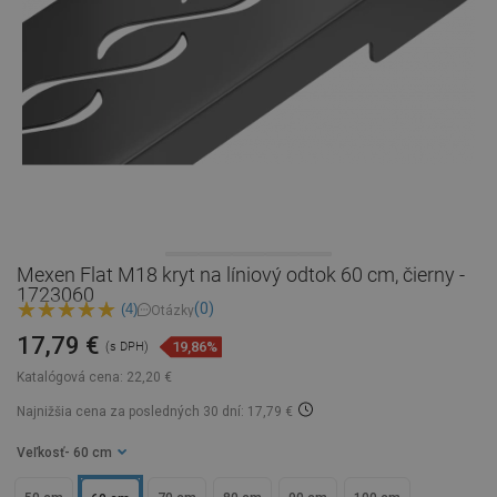
Mexen Flat M18 kryt na líniový odtok 60 cm, čierny -
1723060
(0)
(4)
Otázky
17,79 €
19,86%
(s DPH)
Katalógová cena:
22,20 €
Najnižšia cena za posledných 30 dní: 17,79 €
Veľkosť
- 60 cm