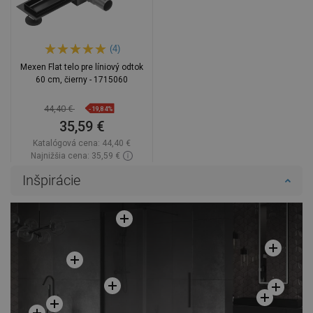
(4)
Mexen Flat telo pre líniový odtok
60 cm, čierny - 1715060
44,40 €
-19,84%
35,59 €
Katalógová cena:
44,40 €
Najnižšia cena: 35,59 €
Dostupnosť:
Na sklade
Inšpirácie
Do košíka
Porovnaj
favorite_border
Obľúbené