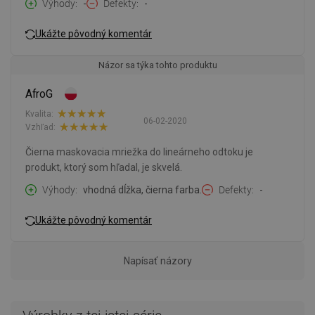
Výhody
-
Defekty
-
Ukážte pôvodný komentár
Názor sa týka tohto produktu
AfroG
Kvalita:
06-02-2020
Vzhľad:
Čierna maskovacia mriežka do lineárneho odtoku je
produkt, ktorý som hľadal, je skvelá.
Výhody
vhodná dĺžka, čierna farba.
Defekty
-
Ukážte pôvodný komentár
Napísať názory