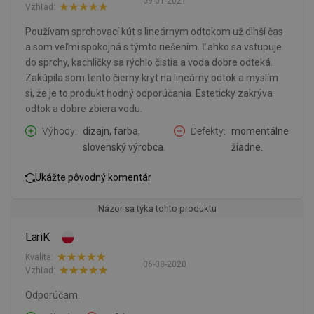
09-01-2021
Vzhľad:
Používam sprchovací kút s lineárnym odtokom už dlhší čas
a som veľmi spokojná s týmto riešením. Ľahko sa vstupuje
do sprchy, kachličky sa rýchlo čistia a voda dobre odteká.
Zakúpila som tento čierny kryt na lineárny odtok a myslím
si, že je to produkt hodný odporúčania. Esteticky zakrýva
odtok a dobre zbiera vodu.
Výhody
dizajn, farba,
Defekty
momentálne
slovenský výrobca.
žiadne.
Ukážte pôvodný komentár
Názor sa týka tohto produktu
LariK
Kvalita:
06-08-2020
Vzhľad:
Odporúčam.