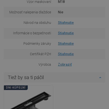
Vzor maskovaní
M18
Možnosť nalepenia dlaždice
Nie
Návod na obsluhu
Stiahnutie
Informácie o bezpečnosti
Stiahnutie
Podmienky záruky
Stiahnutie
Certifikát PZH
Stiahnutie
Výrobca
Zobraziť
Tiež by sa ti páčil
DNI KÚPEĽNÍ