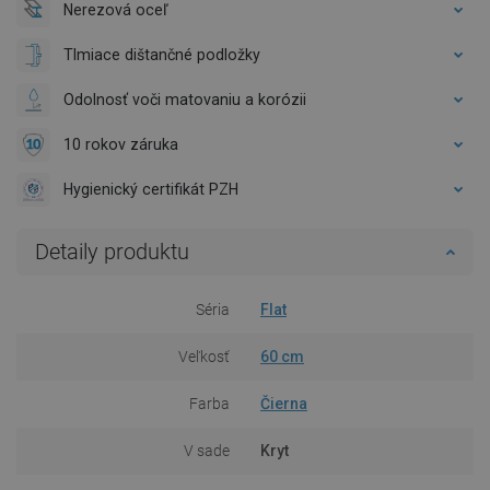
Nerezová oceľ
Tlmiace dištančné podložky
Odolnosť voči matovaniu a korózii
10 rokov záruka
Hygienický certifikát PZH
Detaily produktu
Séria
Flat
Veľkosť
60 cm
Farba
Čierna
V sade
Kryt