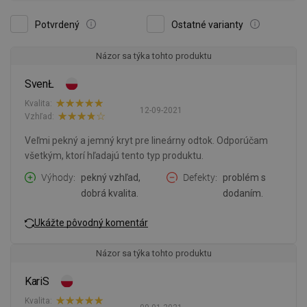
Potvrdený
Ostatné varianty
Názor sa týka tohto produktu
SvenŁ
Kvalita:
12-09-2021
Vzhľad:
Veľmi pekný a jemný kryt pre lineárny odtok. Odporúčam
všetkým, ktorí hľadajú tento typ produktu.
Výhody
pekný vzhľad,
Defekty
problém s
dobrá kvalita.
dodaním.
Ukážte pôvodný komentár
Názor sa týka tohto produktu
KariS
Kvalita: