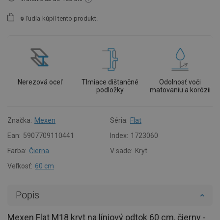
ľudia
kúpil tento produkt.
9
Nerezová oceľ
Tlmiace dištančné
Odolnosť voči
podložky
matovaniu a korózii
Značka:
Mexen
Séria:
Flat
Ean:
5907709110441
Index:
1723060
Farba:
Čierna
V sade:
Kryt
Veľkosť:
60 cm
Popis
Mexen Flat M18 kryt na líniový odtok 60 cm, čierny -