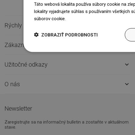
Táto webová lokalita používa súbory cookie na zle
lokality vyjadrujete súhlas s používaním všetkých 
súborov cookie.
Dowiedz się więcej
Rýchly kontakt

ZOBRAZIŤ PODROBNOSTI
Zákaznícky servis

Užitočné odkazy

O nás

Newsletter
Zaregistrujte sa na informačný bulletin a zostaňte v aktuálnom
stave.