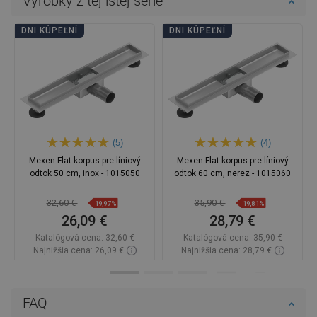
Výrobky z tej istej série
DNI KÚPEĽNÍ
DNI KÚPEĽNÍ
(5)
(4)
Mexen Flat korpus pre líniový
Mexen Flat korpus pre líniový
odtok 50 cm, inox - 1015050
odtok 60 cm, nerez - 1015060
32,60 €
35,90 €
-19,97%
-19,81%
26,09 €
28,79 €
Katalógová cena:
32,60 €
Katalógová cena:
35,90 €
Najnižšia cena: 26,09 €
Najnižšia cena: 28,79 €
Dostupnosť:
Na sklade
Dostupnosť:
Na sklade
Do košíka
Do košíka
FAQ