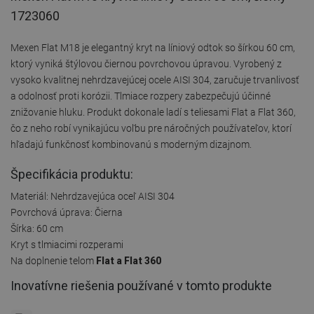
1723060
Mexen Flat M18 je elegantný kryt na líniový odtok so šírkou 60 cm,
ktorý vyniká štýlovou čiernou povrchovou úpravou. Vyrobený z
vysoko kvalitnej nehrdzavejúcej ocele AISI 304, zaručuje trvanlivosť
a odolnosť proti korózii. Tlmiace rozpery zabezpečujú účinné
znižovanie hluku. Produkt dokonale ladí s teliesami Flat a Flat 360,
čo z neho robí vynikajúcu voľbu pre náročných používateľov, ktorí
hľadajú funkčnosť kombinovanú s moderným dizajnom.
Špecifikácia produktu:
Materiál: Nehrdzavejúca oceľ AISI 304
Povrchová úprava: Čierna
Šírka: 60 cm
Kryt s tlmiacimi rozperami
Na doplnenie telom
Flat a Flat 360
Inovatívne riešenia používané v tomto produkte