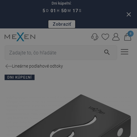
Dni kúpeľní:
5
01
50
16
D
H
M
S
close
Zobraziť
0
search
Lineárne podlahové odtoky
DNI KÚPEĽNÍ