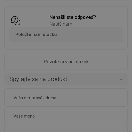
Porovnaj
favorite_border
Obľúbené
Porovnaj
favorite_border
Obľúbené
Nenašli ste odpoveď?
Napíš nám
Položte nám otázku
Pozrite si viac otázok
Spýtajte sa na produkt