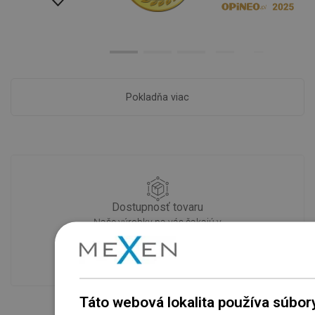
Pokladňa viac
Dostupnosť tovaru
Naše výrobky na vás čakajú v
modernom sklade.Vždy pripravený na
prepravu!
Táto webová lokalita používa súbor