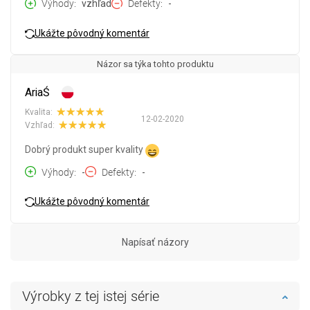
Výhody
vzhľad
Defekty
-
Ukážte pôvodný komentár
Názor sa týka tohto produktu
AriaŚ
Kvalita:
12-02-2020
Vzhľad:
Dobrý produkt super kvality
Výhody
-
Defekty
-
Ukážte pôvodný komentár
Napísať názory
Výrobky z tej istej série