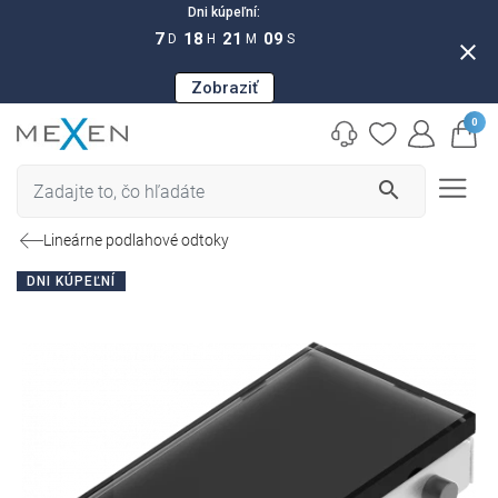
Dni kúpeľní:
7
18
21
08
D
H
M
S
close
Zobraziť
0
search
Lineárne podlahové odtoky
DNI KÚPEĽNÍ