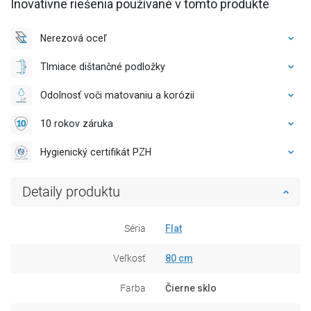
Inovatívne riešenia používané v tomto produkte
Nerezová oceľ
Tlmiace dištančné podložky
Odolnosť voči matovaniu a korózii
10 rokov záruka
Hygienický certifikát PZH
Detaily produktu
Séria
Flat
Veľkosť
80 cm
Farba
Čierne sklo