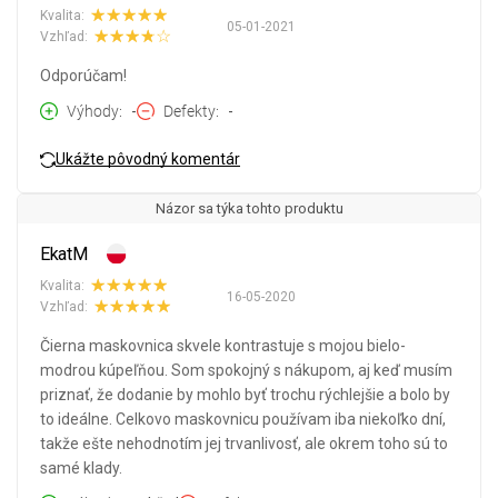
Kvalita:
05-01-2021
Vzhľad:
Odporúčam!
Výhody
-
Defekty
-
Ukážte pôvodný komentár
Názor sa týka tohto produktu
EkatM
Kvalita:
16-05-2020
Vzhľad:
Čierna maskovnica skvele kontrastuje s mojou bielo-
modrou kúpeľňou. Som spokojný s nákupom, aj keď musím
priznať, že dodanie by mohlo byť trochu rýchlejšie a bolo by
to ideálne. Celkovo maskovnicu používam iba niekoľko dní,
takže ešte nehodnotím jej trvanlivosť, ale okrem toho sú to
samé klady.