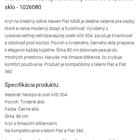
sklo - 1026080
Kryt na lineárny odtok Mexen Flat MGB je ideálne riešenie pre osoby,
ktoré si cenia moderný dizajn a funkčnosť. Vyrobený z
vysokokvalitnej nehrdzavejúcej ocele AISI 304, zaručuje trvanlivosť
a odolnosť proti korózii. Povrch s tvrdeného, čierneho skla prispieva
k elegancii každej kúpeľne. Šírka 80 cm dokonale pasuje do
mnohých priestorov. Navyše, má tlmiace dištance, čo zvyšuje
komfort používania. Produkt je kompatibilný s telami Flat a Flat
360.
Špecifikácia produktu:
Materiál: Nerezová oceľ AISI 304
Povrch: Tvrdené sklo
Farba: Čierne sklo
Šírka: 80 cm
Kryt s tlmiacimi dištancami
Na kompletovanie s telom Flat a Flat 360