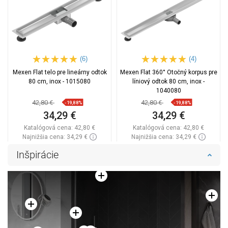
(6)
(4)
Mexen Flat telo pre lineárny odtok
Mexen Flat 360° Otočný korpus pre
80 cm, inox - 1015080
líniový odtok 80 cm, inox -
1040080
42,80 €
42,80 €
-19,88%
-19,88%
34,29 €
34,29 €
Katalógová cena:
42,80 €
Katalógová cena:
42,80 €
Najnižšia cena: 34,29 €
Najnižšia cena: 34,29 €
Dostupnosť:
Na sklade
Dostupnosť:
Na sklade
Inšpirácie
Do košíka
Do košíka
Porovnaj
favorite_border
Obľúbené
Porovnaj
favorite_border
Obľúbené