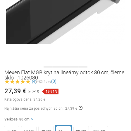
Mexen Flat MGB kryt na lineárny odtok 80 cm, čierne
sklo - 1026080
(0)
(4)
Otázky
27,39 €
19,91%
(s DPH)
Katalógová cena:
34,20 €
Najnižšia cena za posledných 30 dní: 27,39 €
Veľkosť
- 80 cm