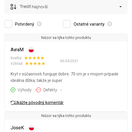
Triediť:
Najnovší
Potvrdený
Ostatné varianty
Názor sa týka tohto produktu
AvraM
Kvalita:
06-04-2021
Vzhľad:
Kryt v súčasnosti funguje dobre. 70 cm je v mojom prípade
ideálna dĺžka, takže je super
Výhody
-
Defekty
-
Ukážte pôvodný komentár
Názor sa týka tohto produktu
JoseK