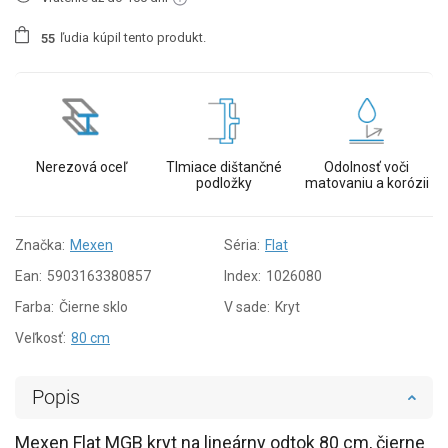
ľudia
kúpil tento produkt.
5
5
Nerezová oceľ
Tlmiace dištančné
Odolnosť voči
podložky
matovaniu a korózii
Značka:
Mexen
Séria:
Flat
Ean:
5903163380857
Index:
1026080
Farba:
Čierne sklo
V sade:
Kryt
Veľkosť:
80 cm
Popis
Mexen Flat MGB kryt na lineárny odtok 80 cm, čierne