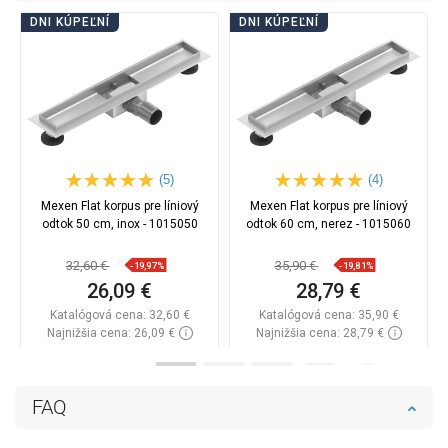
DNI KÚPEĽNÍ
DNI KÚPEĽNÍ
(5)
(4)
Mexen Flat korpus pre líniový
Mexen Flat korpus pre líniový
odtok 50 cm, inox - 1015050
odtok 60 cm, nerez - 1015060
32,60 €
35,90 €
-19,97%
-19,81%
26,09 €
28,79 €
Katalógová cena:
32,60 €
Katalógová cena:
35,90 €
Najnižšia cena: 26,09 €
Najnižšia cena: 28,79 €
Dostupnosť:
Na sklade
Dostupnosť:
Na sklade
Do košíka
Do košíka
FAQ
Porovnaj
favorite_border
Obľúbené
Porovnaj
favorite_border
Obľúbené