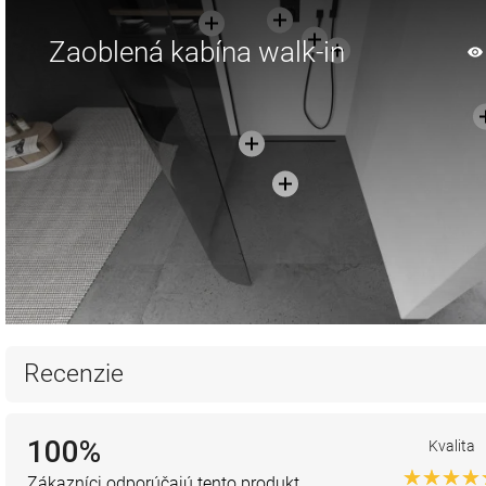
Zaoblená kabína walk-in
Recenzie
100%
Kvalita
Zákazníci odporúčajú tento produkt