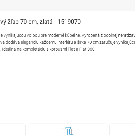
vý žľab 70 cm, zlatá - 1519070
je vynikajúcou voľbou pre moderné kúpeľne. Vyrobená z odolnej nehrdzave
rava dodáva eleganciu každému interiéru a šírka 70 cm zaručuje vynikajú
. Ideálna na kompletáciu s korpusmi Flat a Flat 360.