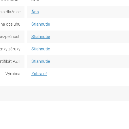
ia dlaždice
Áno
na obsluhu
Stiahnutie
bezpečnosti
Stiahnutie
nky záruky
Stiahnutie
rtifikát PZH
Stiahnutie
Výrobca
Zobraziť