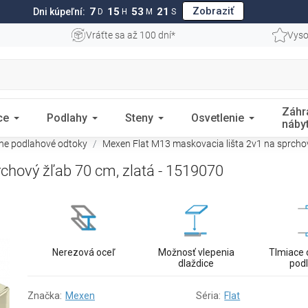
Zobraziť
7
15
53
20
Dni kúpeľní:
D
H
M
S
Vráťte sa až 100 dní*
Vyso
Záhr
ce
Podlahy
Steny
Osvetlenie
náby
rne podlahové odtoky
Mexen Flat M13 maskovacia lišta 2v1 na sprchov
chový žľab 70 cm, zlatá - 1519070
Nerezová oceľ
Možnosť vlepenia
Tlmiace 
dlaždice
pod
Značka:
Mexen
Séria:
Flat