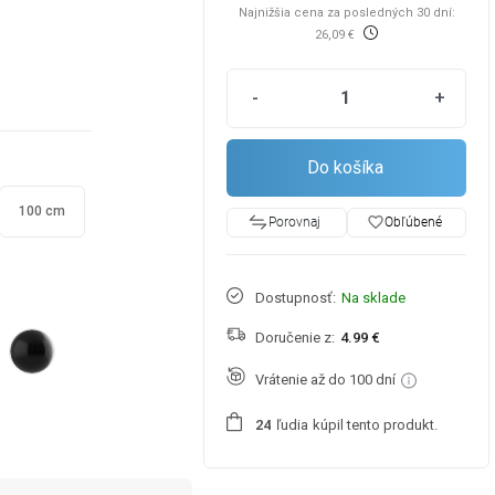
Najnižšia cena za posledných 30 dní:
26,09 €
-
+
Do košíka
100 cm
favorite_border
Obľúbené
Porovnaj
Dostupnosť:
Na sklade
Doručenie z:
4.99 €
Vrátenie až do 100 dní
ľudia
kúpil tento produkt.
2
4