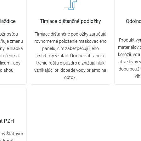
laždice
Tlmiace dištančné podložky
Odolno
možnosťou
Tlmiace dištančné podložky zaručujú
Produkt vy
žňuje zmenu
rovnomerné položenie maskovacieho
materiálov 
any je hladká
panelu, čím zabezpečujú jeho
korózii, vď
otočení sa
estetický vzhľad. Účinne zabraňujú
atraktívny 
dicami, aby
treniu roštu o púzdro a znižujú hluk
dobu použív
odlahou.
vznikajúci pri dopade vody priamo na
vlh
odtok.
kát PZH
daný Štátnym