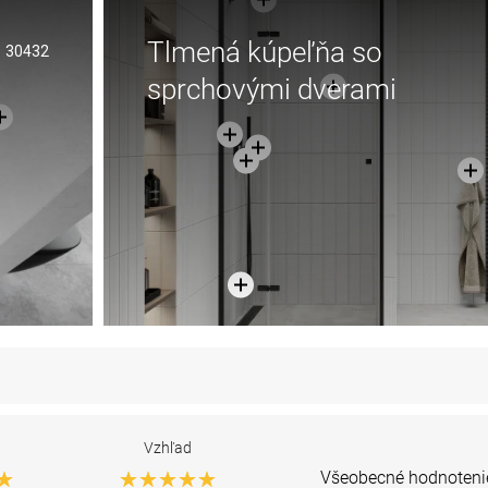
Tlmená kúpeľňa so
30432
sprchovými dverami
Vzhľad
Všeobecné hodnoteni