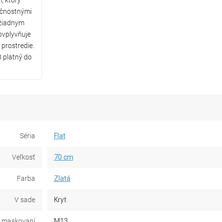
, ktorý
ečnostnými
 žiadnym
ovplyvňuje
 prostredie.
 platný do
Séria
Flat
Veľkosť
70 cm
Farba
Zlatá
V sade
Kryt
 maskovaní
M13