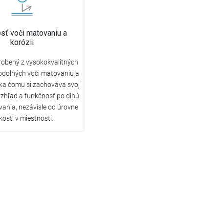
sť voči matovaniu a
korózii
robený z vysokokvalitných
odolných voči matovaniu a
aka čomu si zachováva svoj
vzhľad a funkčnosť po dlhú
ania, nezávisle od úrovne
kosti v miestnosti.