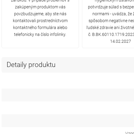
zárukou. V prípade problémov s
hygienickým ústavom
zakúpeným produktom vás
potvrdzuje súlad s bezp
povzbudzujeme, aby ste nás
normami - uvádza, že
kontaktovali prostredníctvom
spôsobom negatívne ne
kontaktného formulára alebo
ľudské zdravie ani životné
telefonicky na číslo infolinky.
č. B.BK.60110.1719.2023
14.02.2027
Detaily produktu
Vzor