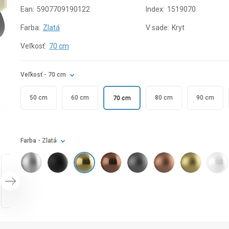
Ean:
5907709190122
Index:
1519070
Farba:
Zlatá
V sade:
Kryt
Veľkosť:
70 cm
Veľkosť
- 70 cm
50 cm
60 cm
80 cm
90 cm
70 cm
Farba
- Zlatá