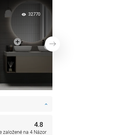
Nástenné police - id
32770
doplnok do kúpeľne
modernom dizajne
Ďalej
4.8
e založené na 4 Názor