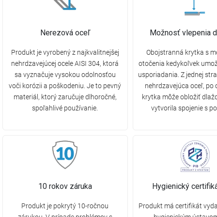
Nerezová oceľ
Možnosť vlepenia d
Produkt je vyrobený z najkvalitnejšej
Obojstranná krytka s 
nehrdzavejúcej ocele AISI 304, ktorá
otočenia kedykoľvek umo
sa vyznačuje vysokou odolnosťou
usporiadania. Z jednej str
voči korózii a poškodeniu. Je to pevný
nehrdzavejúca oceľ, po 
materiál, ktorý zaručuje dlhoročné,
krytka môže obložiť dlaž
spoľahlivé používanie.
vytvorila spojenie s p
10 rokov záruka
Hygienický certifi
Produkt je pokrytý 10-ročnou
Produkt má certifikát vy