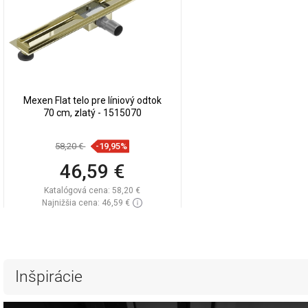
Mexen Flat telo pre líniový odtok
70 cm, zlatý - 1515070
58,20 €
-19,95%
46,59 €
Katalógová cena:
58,20 €
Najnižšia cena: 46,59 €
Dostupnosť:
Na sklade
Do košíka
Porovnaj
favorite_border
Obľúbené
Inšpirácie