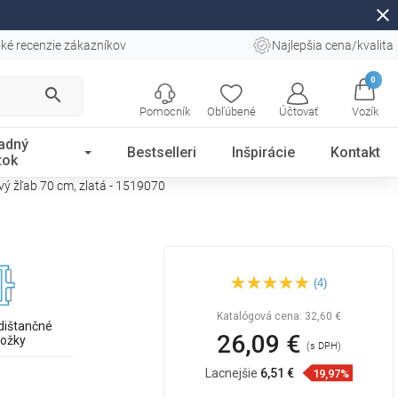
close
ké recenzie zákazníkov
Najlepšia cena/kvalita
0
search
Pomocník
Obľúbené
Účtovať
Vozík
adný
Bestselleri
Inšpirácie
Kontakt
tok
ý žľab 70 cm, zlatá - 1519070
Mexen Flat M13 maskovacia
(4)
lišta 2v1 na sprchový žľab 70
cm, zlatá - 1519070
Katalógová cena:
32,60 €
dištančné
26,09 €
ložky
(s DPH)
Lacnejšie
6,51 €
19,97%