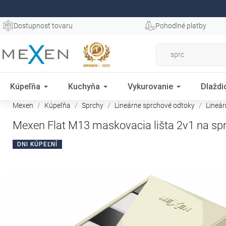
Dostupnosť tovaru
Pohodlné platby
Kúpeľňa
Kuchyňa
Vykurovanie
Dlaždi
Mexen
Kúpeľňa
Sprchy
Lineárne sprchové odtoky
Lineá
Mexen Flat M13 maskovacia lišta 2v1 na spr
DNI KÚPEĽNÍ