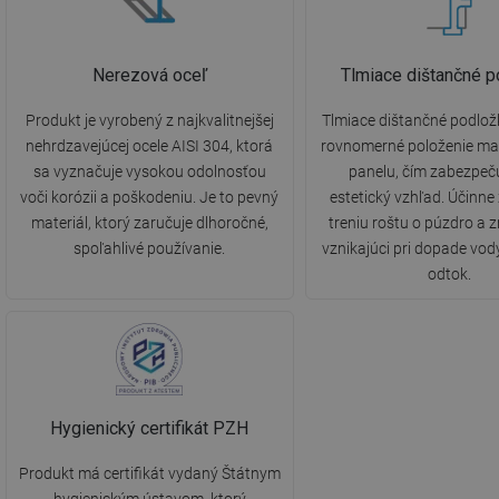
Nerezová oceľ
Tlmiace dištančné p
Produkt je vyrobený z najkvalitnejšej
Tlmiace dištančné podlož
nehrdzavejúcej ocele AISI 304, ktorá
rovnomerné položenie m
sa vyznačuje vysokou odolnosťou
panelu, čím zabezpeč
voči korózii a poškodeniu. Je to pevný
estetický vzhľad. Účinne
materiál, ktorý zaručuje dlhoročné,
treniu roštu o púzdro a z
spoľahlivé používanie.
vznikajúci pri dopade vod
odtok.
Hygienický certifikát PZH
Produkt má certifikát vydaný Štátnym