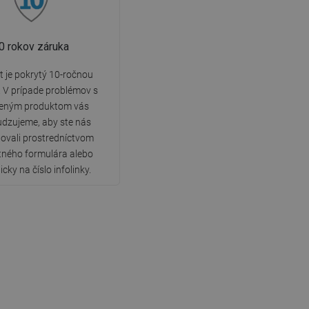
0 rokov záruka
 je pokrytý 10-ročnou
 V prípade problémov s
eným produktom vás
dzujeme, aby ste nás
ovali prostredníctvom
tného formulára alebo
icky na číslo infolinky.