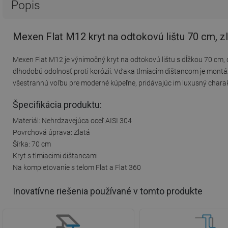
Popis
Mexen Flat M12 kryt na odtokovú lištu 70 cm, z
Mexen Flat M12 je výnimočný kryt na odtokovú lištu s dĺžkou 70 cm, 
dlhodobú odolnosť proti korózii. Vďaka tlmiacim dištancom je montáž 
všestrannú voľbu pre moderné kúpeľne, pridávajúc im luxusný charak
Špecifikácia produktu:
Materiál: Nehrdzavejúca oceľ AISI 304
Povrchová úprava: Zlatá
Šírka: 70 cm
Kryt s tlmiacimi dištancami
Na kompletovanie s telom Flat a Flat 360
Inovatívne riešenia používané v tomto produkte