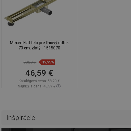
Mexen Flat telo pre líniový odtok
70 cm, zlatý - 1515070
58,20 €
-19,95%
46,59 €
Katalógová cena:
58,20 €
Najnižšia cena: 46,59 €
Dostupnosť:
Na sklade
Do košíka
Porovnaj
favorite_border
Obľúbené
Inšpirácie