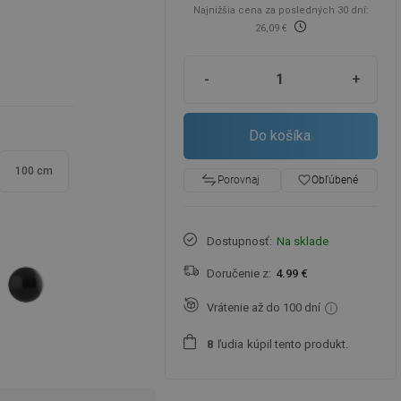
Najnižšia cena za posledných 30 dní:
26,09 €
-
+
Do košíka
100 cm
favorite_border
Obľúbené
Porovnaj
Dostupnosť:
Na sklade
Doručenie z:
4.99 €
Vrátenie až do 100 dní
ľudia
kúpil tento produkt.
8