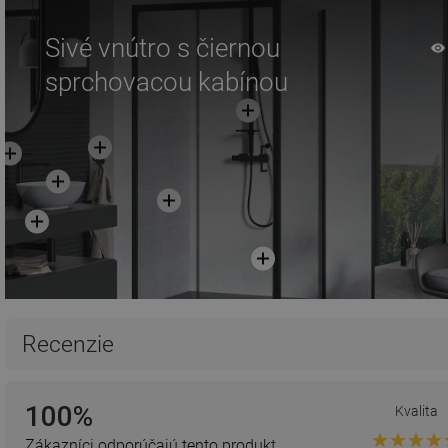
Sivé vnútro s čiernou
sprchovacou kabínou
Recenzie
100%
Kvalita
Zákazníci odporúčajú tento produkt