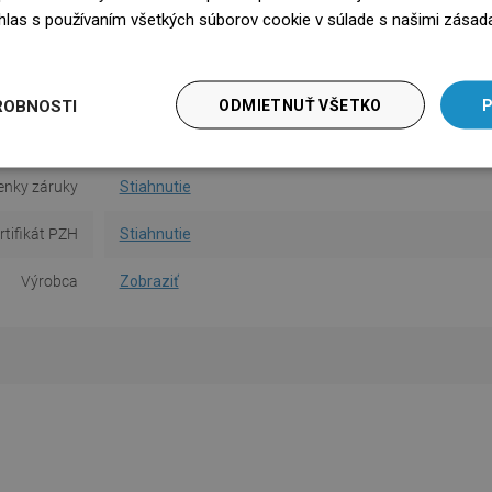
súhlas s používaním všetkých súborov cookie v súlade s našimi zásad
edz się więcej
ia dlaždice
Nie
na obsluhu
Stiahnutie
ROBNOSTI
ODMIETNUŤ VŠETKO
P
bezpečnosti
Stiahnutie
nky záruky
Stiahnutie
rtifikát PZH
Stiahnutie
Výrobca
Zobraziť