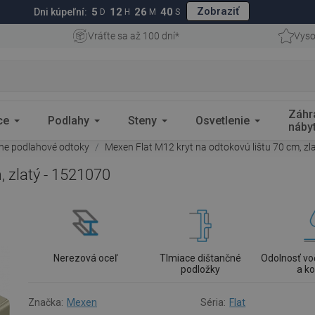
Zobraziť
5
12
26
39
Dni kúpeľní:
D
H
M
S
Vráťte sa až 100 dní*
Vyso
Záhr
ce
Podlahy
Steny
Osvetlenie
náby
rne podlahové odtoky
Mexen Flat M12 kryt na odtokovú lištu 70 cm, zl
, zlatý - 1521070
Nerezová oceľ
Tlmiace dištančné
Odolnosť vo
podložky
a ko
Značka:
Mexen
Séria:
Flat