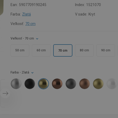
Ean:
5907709190245
Index:
1521070
Farba:
Zlatá
V sade:
Kryt
Veľkosť:
70 cm
Veľkosť
- 70 cm
50 cm
60 cm
80 cm
90 cm
70 cm
Farba
- Zlatá