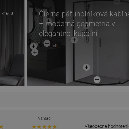
Čierna päťuholníková kabín
31600
– moderná geometria v
elegantnej kúpeľni
Vzhľad
Všeobecné hodnoteni