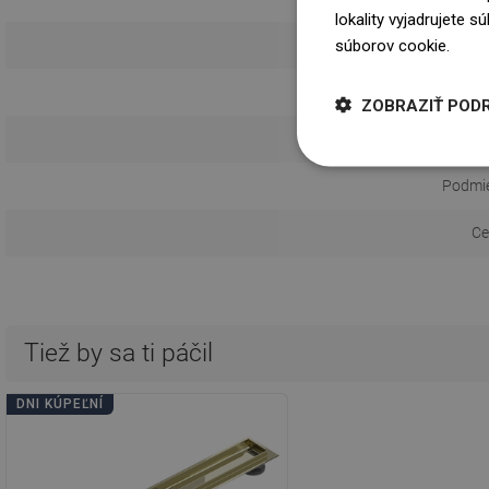
lokality vyjadrujete 
súborov cookie.
Dowi
Možnosť nalepen
Návod 
ZOBRAZIŤ POD
Informácie o 
Podmie
Ce
Tiež by sa ti páčil
DNI KÚPEĽNÍ