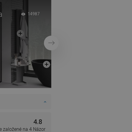
a
Elegantný, sklenený 
14987
odtok
Ďalej
4.8
e založené na 4 Názor