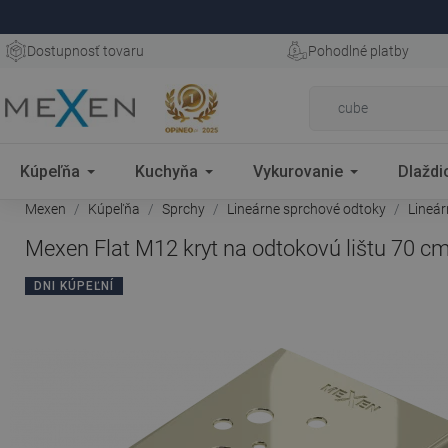
Dostupnosť tovaru
Pohodlné platby
Kúpeľňa
Kuchyňa
Vykurovanie
Dlaždi
Mexen
Kúpeľňa
Sprchy
Lineárne sprchové odtoky
Lineá
Mexen Flat M12 kryt na odtokovú lištu 70 cm
DNI KÚPEĽNÍ