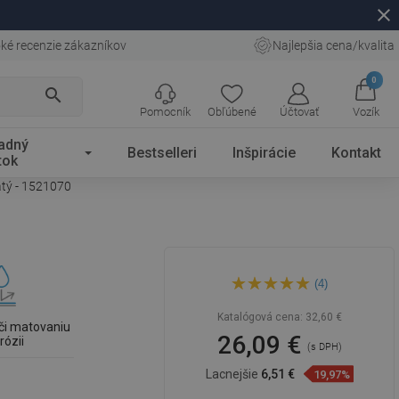
close
ké recenzie zákazníkov
Najlepšia cena/kvalita
0
search
Pomocník
Obľúbené
Účtovať
Vozík
adný
Bestselleri
Inšpirácie
Kontakt
tok
atý - 1521070
Mexen Flat M12 kryt na
(4)
odtokovú lištu 70 cm, zlatý -
1521070
Katalógová cena:
32,60 €
či matovaniu
26,09 €
rózii
(s DPH)
Lacnejšie
6,51 €
19,97%