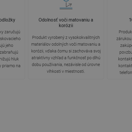
odložky
Odolnosť voči matovaniu a
1
korózii
ky zaručujú
Produkt
Produkt vyrobený z vysokokvalitných
askovacieho
zárukou.
materiálov odolných voči matovaniu a
ujú jeho
zakúp
korózii, vďaka čomu si zachováva svoj
 zabraňujú
povzbu
atraktívny vzhľad a funkčnosť po dlhú
nižujú hluk
kontakt
dobu používania, nezávisle od úrovne
y priamo na
kontak
vlhkosti v miestnosti.
telefon