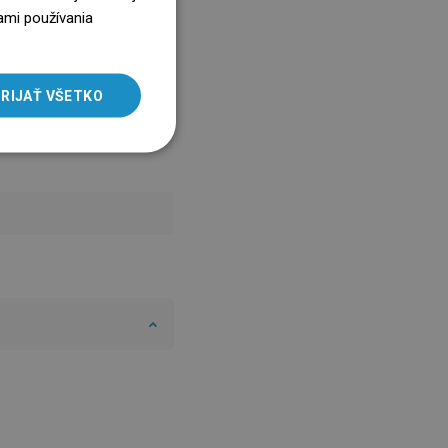
ENGLISH
ami používania
SLOVAK
LITHUANIAN
RIJAŤ VŠETKO
ROMANIAN
HUNGARIAN
FRENCH
ITALIAN
SPANISH
UKRAINIAN
BULGARIAN
ESTONIAN
DUTCH
LATVIAN