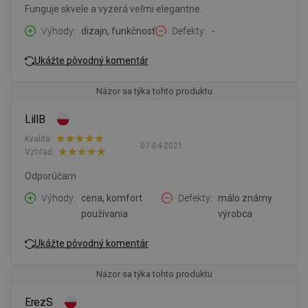
Funguje skvele a vyzerá veľmi elegantne.
Výhody
dizajn, funkčnosť
Defekty
-
Ukážte pôvodný komentár
Názor sa týka tohto produktu
LillB
Kvalita:
07-04-2021
Vzhľad:
Odporúčam
Výhody
cena, komfort
Defekty
málo známy
používania
výrobca
Ukážte pôvodný komentár
Názor sa týka tohto produktu
ErezS