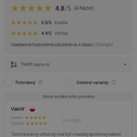
4.8
/5
(4 Názor)
5.0
/5
Kvalita
4.9
/5
Vzhľad
Všeobecné hodnotenie založené na 4 Názor
(10 krajín)
Triediť:
Najnovší
Potvrdený
Ostatné varianty
Názor sa týka tohto produktu
ValeW
Kvalita:
19-11-2021
Vzhľad:
Tento lineárny odtok by mal byť v každej sprchovej kabíne.