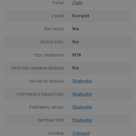
Farba
Zlatá
V sade
Komplet
Slim verzia
Nie
Otočný sifón
Nie
Vzor maskovaní
M18
Možnosť nalepenia dlaždice
Nie
Návod na obsluhu
Stiahnutie
Informácie o bezpečnosti
Stiahnutie
Podmienky záruky
Stiahnutie
Certifikát PZH
Stiahnutie
Výrobca
Zobraziť