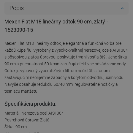
Popis
Mexen Flat M18 lineárny odtok 90 cm, zlatý -
1523090-15
Mexen Flat M18 lineárny odtok je elegantná a funkčná voľba pre
každú kúpeľňu. Vyrobený z vysokokvalitnej nerezovej ocele AISI 304
s pôsobivou zlatou úpravou, poskytuje trvanlivosť a štýl. Jeho šírka
90 cm a priepustnosť 50 l/min zaručujú efektívne odvádzanie vody.
Odtok je vybavený vyberateľným filtrom nečistôt, sifónom
zastavujúcim nepríjemné zápachy a korytom odvodňujúcim vodu.
Navyše obsahuje redukciu 50/40 mm, regulovateľné nožičky a
tesniacu manžetu.
Špecifikácia produktu:
Materiál: Nerezová oceľ AISI 304
Povrchová úprava: Zlatá
Šírka: 90 cm