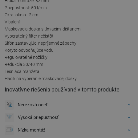
Hĺbka montáže: 52 mm
Priepustnosť: 50 l/min
Okraj okolo - 2 cm
V balení:
Maskovacia doska s tlmiacimi dištancmi
Vyberateľný filter nečistôt
Sifón zastavujúci nepríjemné zápachy
Koryto odvodňujúce vodu
Regulovateľné nožičky
Redukcia 50/40 mm
Tesniaca manžeta
Háčik na vyberanie maskovacej dosky
Inovatívne riešenia používané v tomto produkte
Nerezová oceľ
Vysoká priepustnosť
Nízka montáž