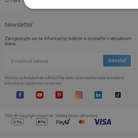
Newsletter
Zaregistrujte sa na informačný bulletin a zostaňte v aktuálnom
stave.
Môžete sa kedykoľvek odhlásiť.Na tento účel nájdete naše kontaktné
informácie v právnom oznámení.
Facebook
YouTube
Pinterest
Instagram
LinkedIn
TikTok
2026 © Copyright mexen.sk. Všetky práva vyhradené.