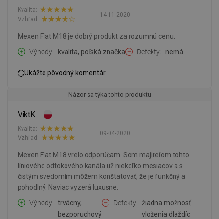
Kvalita:
14-11-2020
Vzhľad:
Mexen Flat M18 je dobrý produkt za rozumnú cenu.
Výhody
kvalita, poľská značka
Defekty
nemá
Ukážte pôvodný komentár
Názor sa týka tohto produktu
ViktK
Kvalita:
09-04-2020
Vzhľad:
Mexen Flat M18 vrelo odporúčam. Som majiteľom tohto
líniového odtokového kanála už niekoľko mesiacov a s
čistým svedomím môžem konštatovať, že je funkčný a
pohodlný. Naviac vyzerá luxusne.
Výhody
trvácny,
Defekty
žiadna možnosť
bezporuchový
vloženia dlaždíc