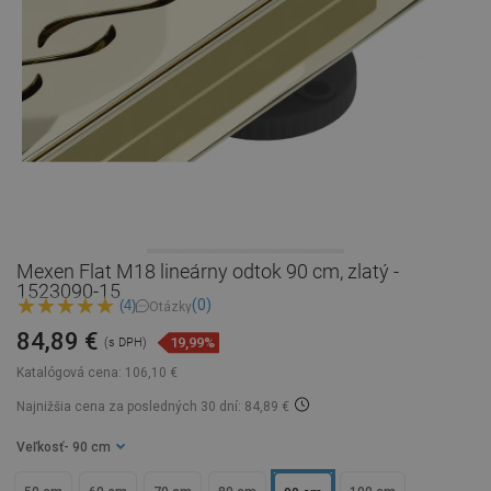
Mexen Flat M18 lineárny odtok 90 cm, zlatý -
1523090-15
(0)
(4)
Otázky
84,89 €
19,99%
(s DPH)
Katalógová cena:
106,10 €
Najnižšia cena za posledných 30 dní: 84,89 €
Veľkosť
- 90 cm