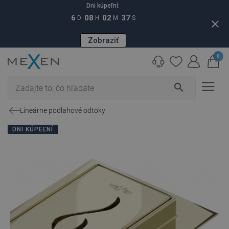
Dni kúpeľní:
6
08
02
36
D
H
M
S
close
Zobraziť
0
search
Lineárne podlahové odtoky
DNI KÚPEĽNÍ