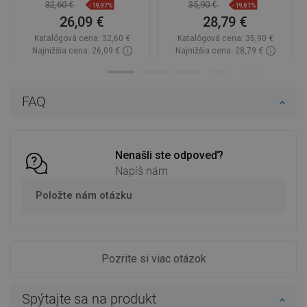
32,60 €
35,90 €
-19,97%
-19,81%
26,09 €
28,79 €
Katalógová cena:
32,60 €
Katalógová cena:
35,90 €
Najnižšia cena: 26,09 €
Najnižšia cena: 28,79 €
Dostupnosť:
Na sklade
Dostupnosť:
Na sklade
Do košíka
Do košíka
FAQ
Porovnaj
favorite_border
Obľúbené
Porovnaj
favorite_border
Obľúbené
Nenašli ste odpoveď?
Napíš nám
Položte nám otázku
Pozrite si viac otázok
Spýtajte sa na produkt