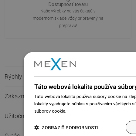
Dostupnosť tovaru
Naše výrobky na vás čakajú v
modernom sklade.Vždy pripravený na
prepravu!
Rýchly kontakt

Táto webová lokalita používa súbor
Zákaznícky servis

Táto webová lokalita používa súbory cookie na zle
lokality vyjadrujete súhlas s používaním všetkých 
súborov cookie.
Dowiedz się więcej
Užitočné odkazy

ZOBRAZIŤ PODROBNOSTI
O nás
