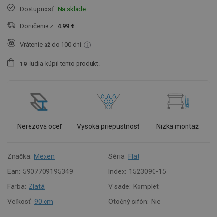
Dostupnosť:
Na sklade
Doručenie z:
4.99 €
Vrátenie až do 100 dní
ľudia
kúpil tento produkt.
1
9
Nerezová oceľ
Vysoká priepustnosť
Nízka montáž
Značka:
Mexen
Séria:
Flat
Ean:
5907709195349
Index:
1523090-15
Farba:
Zlatá
V sade:
Komplet
Veľkosť:
90 cm
Otočný sifón:
Nie