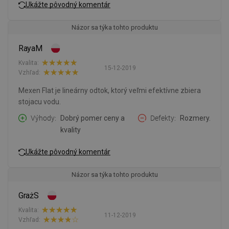
Ukážte pôvodný komentár
Názor sa týka tohto produktu
RayaM
Kvalita:
15-12-2019
Vzhľad:
Mexen Flat je lineárny odtok, ktorý veľmi efektívne zbiera
stojacu vodu.
Výhody
Dobrý pomer ceny a
Defekty
Rozmery.
kvality
Ukážte pôvodný komentár
Názor sa týka tohto produktu
GrażS
Kvalita:
11-12-2019
Vzhľad: