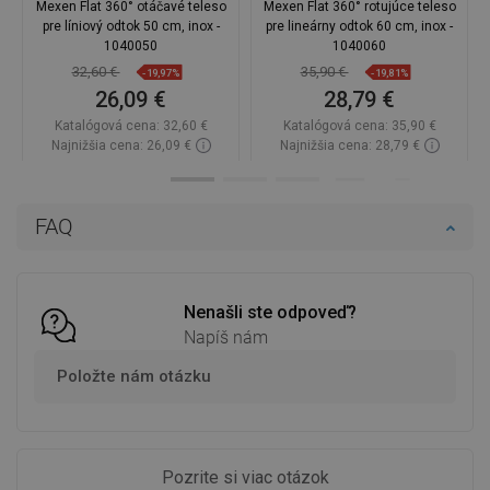
Mexen Flat 360° otáčavé teleso
Mexen Flat 360° rotujúce teleso
pre líniový odtok 50 cm, inox -
pre lineárny odtok 60 cm, inox -
1040050
1040060
32,60 €
35,90 €
-19,97%
-19,81%
26,09 €
28,79 €
Katalógová cena:
32,60 €
Katalógová cena:
35,90 €
Najnižšia cena: 26,09 €
Najnižšia cena: 28,79 €
Dostupnosť:
Na sklade
Dostupnosť:
Na sklade
Do košíka
Do košíka
FAQ
Porovnaj
favorite_border
Obľúbené
Porovnaj
favorite_border
Obľúbené
Nenašli ste odpoveď?
Napíš nám
Položte nám otázku
Pozrite si viac otázok