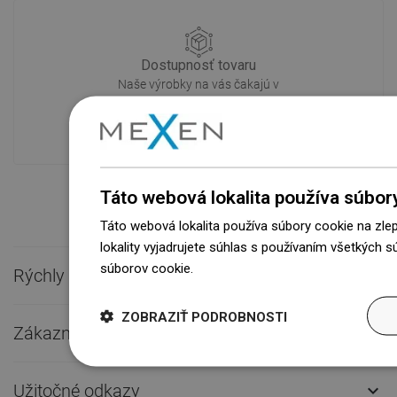
Dostupnosť tovaru
Naše výrobky na vás čakajú v
modernom sklade.Vždy pripravený na
prepravu!
Táto webová lokalita používa súbor
Táto webová lokalita používa súbory cookie na zle
lokality vyjadrujete súhlas s používaním všetkých 
súborov cookie.
Dowiedz się więcej
Rýchly kontakt

ZOBRAZIŤ PODROBNOSTI
Zákaznícky servis

Užitočné odkazy
