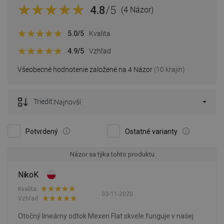
4.8
/5
(4 Názor)
5.0
/5
Kvalita
4.9
/5
Vzhľad
Všeobecné hodnotenie založené na 4 Názor
(10 krajín)
Triediť:
Najnovší
Potvrdený
Ostatné varianty
Názor sa týka tohto produktu
NikoK
Kvalita:
03-11-2020
Vzhľad:
Otočný lineárny odtok Mexen Flat skvele funguje v našej