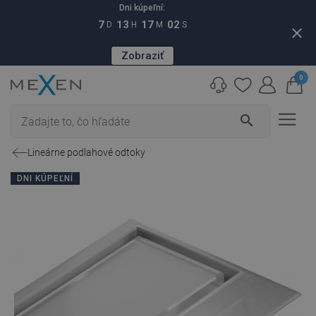
Dni kúpeľní:
7
13
17
00
D
H
M
S
close
Zobraziť
0
search
Lineárne podlahové odtoky
DNI KÚPEĽNÍ