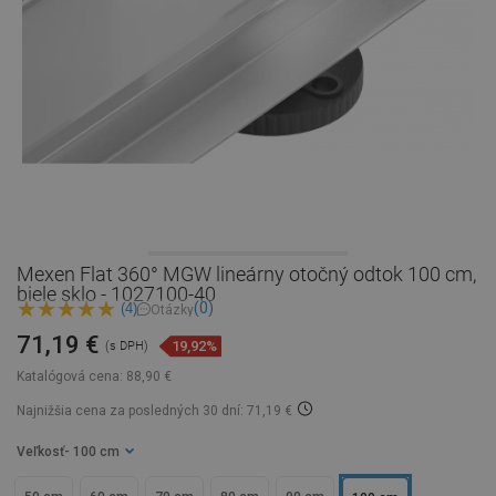
Mexen Flat 360° MGW lineárny otočný odtok 100 cm,
biele sklo - 1027100-40
(0)
(4)
Otázky
71,19 €
19,92%
(s DPH)
Katalógová cena:
88,90 €
Najnižšia cena za posledných 30 dní: 71,19 €
Veľkosť
- 100 cm