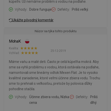
kúpeľni. Už nemáme problém s vodou na podlahe.
Výhody
Dobre funguje
Defekty
Príliš veľký.
Ukážte pôvodný komentár
Názor sa týka tohto produktu
MohaK
Kvalita:
25-12-2019
Vzhľad:
Máme vaňu a malé deti. Často je celá kúpeľňa mokrá. Aby
sme sa vyhli problému s vodou, ktorá ostávala na podlahe,
namontovali sme lineárny odtok Mexen Flat. Je to vysoko
kvalitné zariadenie, ktoré veľmi účinne zbiera vodu. Trochu
sme to prehnali s veľkosťou, pretože by polovica dĺžky
pohodlne stačila.
Výhody
Účinne zbiera vodu, Nízka
Defekty
Príliš
cena
dlhý.