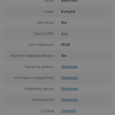
Farba
Biele sklo
V sade
Komplet
Slim verzia
Nie
Otočný sifón
Áno
Vzor maskovaní
MGW
Možnosť nalepenia dlaždice
Nie
Návod na obsluhu
Stiahnutie
Informácie o bezpečnosti
Stiahnutie
Podmienky záruky
Stiahnutie
Certifikát PZH
Stiahnutie
Výrobca
Zobraziť