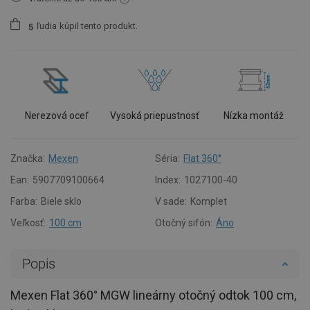
ľudia
kúpil tento produkt.
5
Nerezová oceľ
Vysoká priepustnosť
Nízka montáž
Značka:
Mexen
Séria:
Flat 360°
Ean:
5907709100664
Index:
1027100-40
Farba:
Biele sklo
V sade:
Komplet
Veľkosť:
100 cm
Otočný sifón:
Áno
Popis
Mexen Flat 360° MGW lineárny otočný odtok 100 cm,