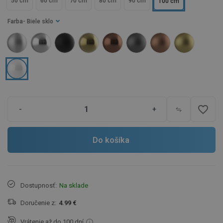
50 cm
60 cm
70 cm
80 cm
90 cm
100 cm
Farba
- Biele sklo
favorite_border
-
+
Do košíka
Dostupnosť:
Na sklade
Doručenie z:
4.99 €
Vrátenie až do 100 dní