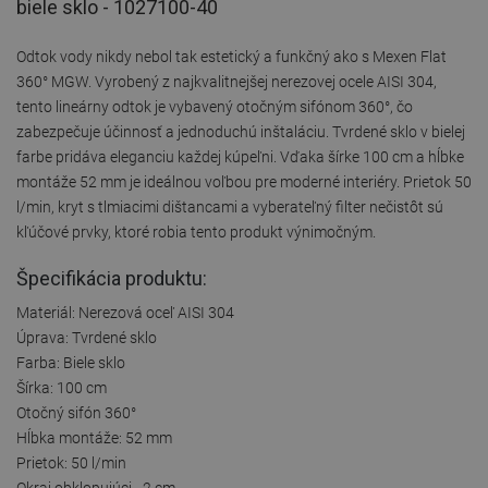
biele sklo - 1027100-40
Odtok vody nikdy nebol tak estetický a funkčný ako s Mexen Flat
360° MGW. Vyrobený z najkvalitnejšej nerezovej ocele AISI 304,
tento lineárny odtok je vybavený otočným sifónom 360°, čo
zabezpečuje účinnosť a jednoduchú inštaláciu. Tvrdené sklo v bielej
farbe pridáva eleganciu každej kúpeľni. Vďaka šírke 100 cm a hĺbke
montáže 52 mm je ideálnou voľbou pre moderné interiéry. Prietok 50
l/min, kryt s tlmiacimi dištancami a vyberateľný filter nečistôt sú
kľúčové prvky, ktoré robia tento produkt výnimočným.
Špecifikácia produktu:
Materiál: Nerezová oceľ AISI 304
Úprava: Tvrdené sklo
Farba: Biele sklo
Šírka: 100 cm
Otočný sifón 360°
Hĺbka montáže: 52 mm
Prietok: 50 l/min
Okraj obklopujúci - 2 cm