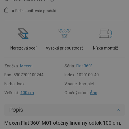
ľudia
kúpil tento produkt.
8
Nerezová oceľ
Vysoká priepustnosť
Nízka montáž
Značka:
Mexen
Séria:
Flat 360°
Ean:
5907709100244
Index:
1020100-40
Farba:
Inox
V sade:
Komplet
Veľkosť:
100 cm
Otočný sifón:
Áno
Popis
Mexen Flat 360° M01 otočný lineárny odtok 100 cm,