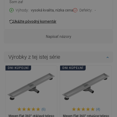
Som za!
Výhody
vysoká kvalita, nízka cena
Defekty
-
Ukážte pôvodný komentár
Napísať názory
Výrobky z tej istej série
DNI KÚPEĽNÍ
DNI KÚPEĽNÍ
(6)
(4)
Mexen Flat 360° otáčavé teleso
Mexen Flat 360° rotujúce teleso