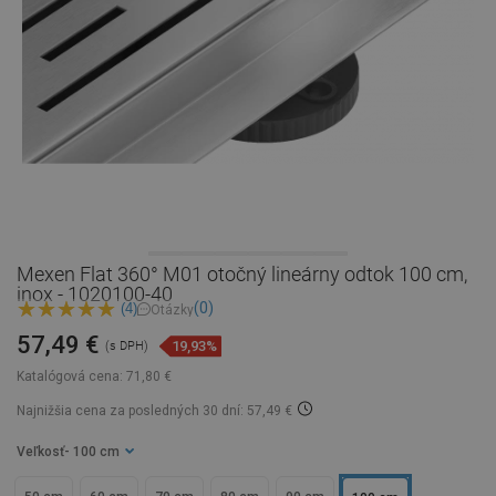
Mexen Flat 360° M01 otočný lineárny odtok 100 cm,
inox - 1020100-40
(0)
(4)
Otázky
57,49 €
19,93%
(s DPH)
Katalógová cena:
71,80 €
Najnižšia cena za posledných 30 dní: 57,49 €
Veľkosť
- 100 cm