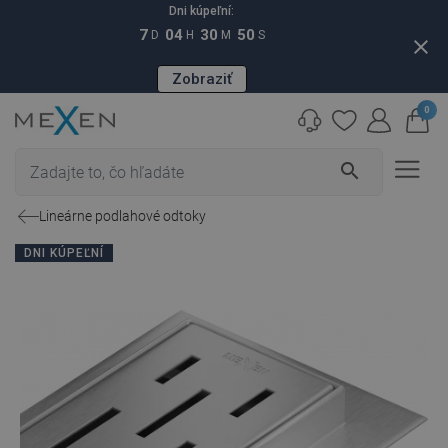
Dni kúpeľní:
7
04
30
49
D
H
M
S
close
Zobraziť
0
search
Lineárne podlahové odtoky
DNI KÚPEĽNÍ