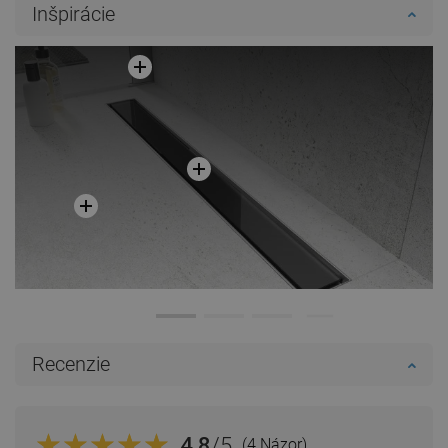
Inšpirácie
Recenzie
4.8
/5
(4 Názor)