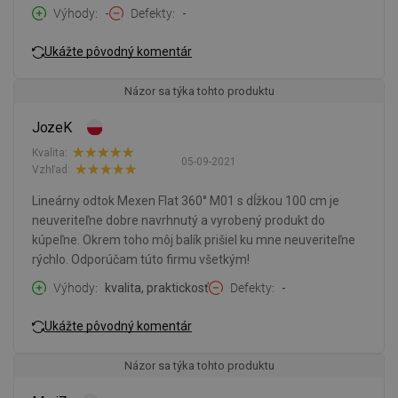
Výhody
-
Defekty
-
Ukážte pôvodný komentár
Názor sa týka tohto produktu
JozeK
Kvalita:
05-09-2021
Vzhľad:
Lineárny odtok Mexen Flat 360° M01 s dĺžkou 100 cm je
neuveriteľne dobre navrhnutý a vyrobený produkt do
kúpeľne. Okrem toho môj balík prišiel ku mne neuveriteľne
rýchlo. Odporúčam túto firmu všetkým!
Výhody
kvalita, praktickosť
Defekty
-
Ukážte pôvodný komentár
Názor sa týka tohto produktu