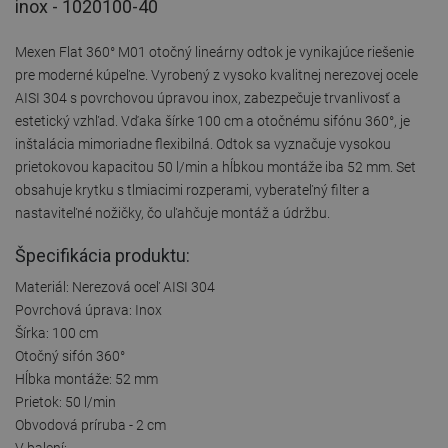
inox - 1020100-40
Mexen Flat 360° M01 otočný lineárny odtok je vynikajúce riešenie
pre moderné kúpeľne. Vyrobený z vysoko kvalitnej nerezovej ocele
AISI 304 s povrchovou úpravou inox, zabezpečuje trvanlivosť a
estetický vzhľad. Vďaka šírke 100 cm a otočnému sifónu 360°, je
inštalácia mimoriadne flexibilná. Odtok sa vyznačuje vysokou
prietokovou kapacitou 50 l/min a hĺbkou montáže iba 52 mm. Set
obsahuje krytku s tlmiacimi rozperami, vyberateľný filter a
nastaviteľné nožičky, čo uľahčuje montáž a údržbu.
Špecifikácia produktu:
Materiál: Nerezová oceľ AISI 304
Povrchová úprava: Inox
Šírka: 100 cm
Otočný sifón 360°
Hĺbka montáže: 52 mm
Prietok: 50 l/min
Obvodová príruba - 2 cm
V balení: