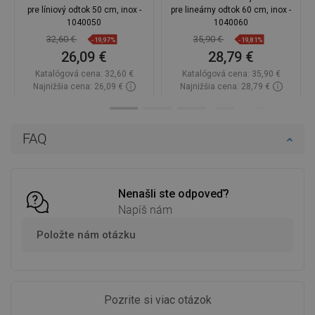
pre líniový odtok 50 cm, inox -
pre lineárny odtok 60 cm, inox -
1040050
1040060
32,60 €
35,90 €
-19,97%
-19,81%
26,09 €
28,79 €
Katalógová cena:
32,60 €
Katalógová cena:
35,90 €
Najnižšia cena: 26,09 €
Najnižšia cena: 28,79 €
Dostupnosť:
Na sklade
Dostupnosť:
Na sklade
Do košíka
Do košíka
FAQ
Porovnaj
favorite_border
Obľúbené
Porovnaj
favorite_border
Obľúbené
Nenašli ste odpoveď?
Napíš nám
Položte nám otázku
Pozrite si viac otázok