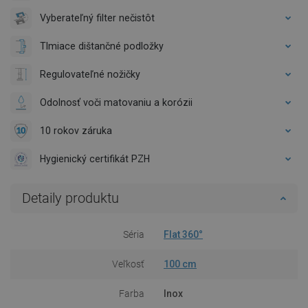
Vyberateľný filter nečistôt
Tlmiace dištančné podložky
Regulovateľné nožičky
Odolnosť voči matovaniu a korózii
10 rokov záruka
Hygienický certifikát PZH
Detaily produktu
Séria
Flat 360°
Veľkosť
100 cm
Farba
Inox