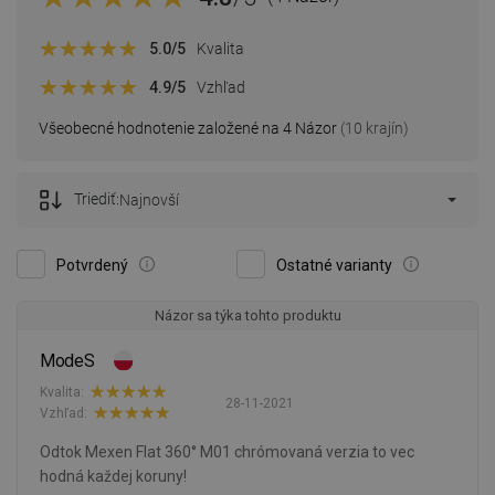
5.0
/5
Kvalita
4.9
/5
Vzhľad
Všeobecné hodnotenie založené na 4 Názor
(10 krajín)
Triediť:
Najnovší
Potvrdený
Ostatné varianty
Názor sa týka tohto produktu
ModeS
Kvalita:
28-11-2021
Vzhľad:
Odtok Mexen Flat 360° M01 chrómovaná verzia to vec
hodná každej koruny!