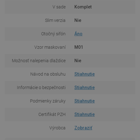
V sade
Komplet
Slim verzia
Nie
Otočný sifón
Áno
Vzor maskovaní
M01
Možnosť nalepenia dlaždice
Nie
Návod na obsluhu
Stiahnutie
Informácie o bezpečnosti
Stiahnutie
Podmienky záruky
Stiahnutie
Certifikát PZH
Stiahnutie
Výrobca
Zobraziť