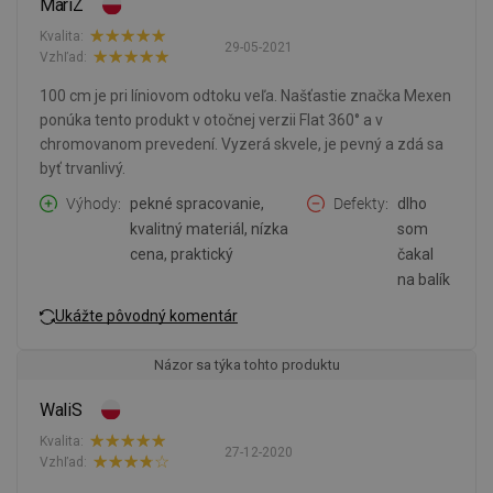
MariZ
Kvalita:
29-05-2021
Vzhľad:
100 cm je pri líniovom odtoku veľa. Našťastie značka Mexen
ponúka tento produkt v otočnej verzii Flat 360° a v
chromovanom prevedení. Vyzerá skvele, je pevný a zdá sa
byť trvanlivý.
Výhody
pekné spracovanie,
Defekty
dlho
kvalitný materiál, nízka
som
cena, praktický
čakal
na balík
Ukážte pôvodný komentár
Názor sa týka tohto produktu
WaliS
Kvalita:
27-12-2020
Vzhľad: