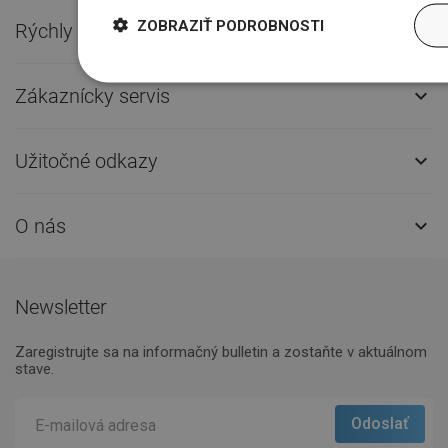
ZOBRAZIŤ PODROBNOSTI
Rýchly kontakt

Zákaznícky servis

Užitočné odkazy

O nás

Newsletter
Zaregistrujte sa na informačný bulletin a zostaňte v aktuálnom
stave.