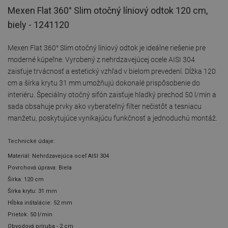
Mexen Flat 360° Slim otočný líniový odtok 120 cm,
biely - 1241120
Mexen Flat 360° Slim otočný líniový odtok je ideálne riešenie pre
moderné kúpeľne. Vyrobený z nehrdzavejúcej ocele AISI 304
zaisťuje trvácnosť a estetický vzhľad v bielom prevedení. Dĺžka 120
cm a šírka krytu 31 mm umožňujú dokonalé prispôsobenie do
interiéru. Špeciálny otočný sifón zaisťuje hladký prechod 50 l/min a
sada obsahuje prvky ako vyberateľný filter nečistôt a tesniacu
manžetu, poskytujúce vynikajúcu funkčnosť a jednoduchú montáž.
Technické údaje:
Materiál: Nehrdzavejúca oceľ AISI 304
Povrchová úprava: Biela
Šírka: 120 cm
Šírka krytu: 31 mm
Hĺbka inštalácie: 52 mm
Prietok: 50 l/min
Obvodová príruba - 2 cm