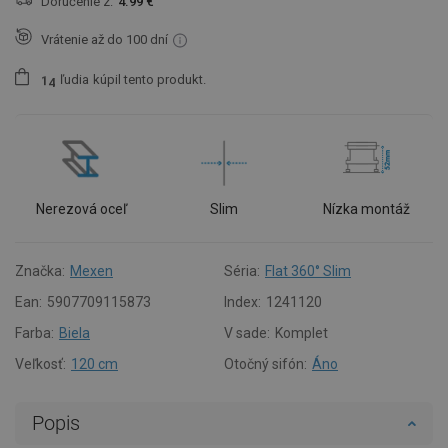
Doručenie z:
4.99 €
Vrátenie až do 100 dní
ľudia
kúpil tento produkt.
1
4
Nerezová oceľ
Slim
Nízka montáž
Značka:
Mexen
Séria:
Flat 360° Slim
Ean:
5907709115873
Index:
1241120
Farba:
Biela
V sade:
Komplet
Veľkosť:
120 cm
Otočný sifón:
Áno
Popis