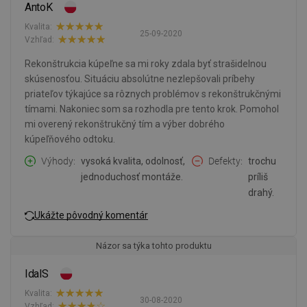
AntoK
Kvalita:
25-09-2020
Vzhľad:
Rekonštrukcia kúpeľne sa mi roky zdala byť strašidelnou
skúsenosťou. Situáciu absolútne nezlepšovali príbehy
priateľov týkajúce sa rôznych problémov s rekonštrukčnými
tímami. Nakoniec som sa rozhodla pre tento krok. Pomohol
mi overený rekonštrukčný tím a výber dobrého
kúpeľňového odtoku.
Výhody
vysoká kvalita, odolnosť,
Defekty
trochu
jednoduchosť montáže.
príliš
drahý.
Ukážte pôvodný komentár
Názor sa týka tohto produktu
IdalS
Kvalita:
30-08-2020
Vzhľad: