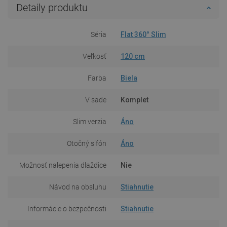
Detaily produktu
Séria
Flat 360° Slim
Veľkosť
120 cm
Farba
Biela
V sade
Komplet
Slim verzia
Áno
Otočný sifón
Áno
Možnosť nalepenia dlaždice
Nie
Návod na obsluhu
Stiahnutie
Informácie o bezpečnosti
Stiahnutie