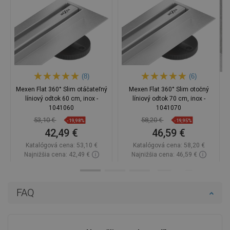
(8)
(6)
Mexen Flat 360° Slim otáčateľný
Mexen Flat 360° Slim otočný
líniový odtok 60 cm, inox -
líniový odtok 70 cm, inox -
1041060
1041070
53,10 €
58,20 €
-19,98%
-19,95%
42,49 €
46,59 €
Katalógová cena:
53,10 €
Katalógová cena:
58,20 €
Najnižšia cena: 42,49 €
Najnižšia cena: 46,59 €
Dostupnosť:
Na sklade
Dostupnosť:
Na sklade
Do košíka
Do košíka
FAQ
Porovnaj
favorite_border
Obľúbené
Porovnaj
favorite_border
Obľúbené