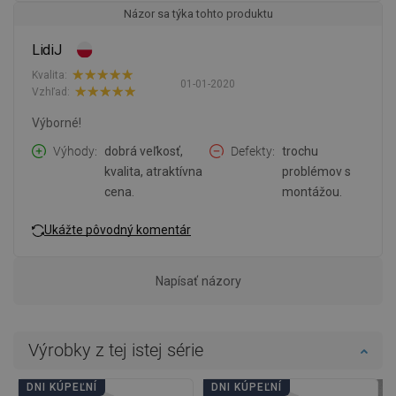
Názor sa týka tohto produktu
LidiJ
Kvalita:
01-01-2020
Vzhľad:
Výborné!
Výhody
dobrá veľkosť,
Defekty
trochu
kvalita, atraktívna
problémov s
cena.
montážou.
Ukážte pôvodný komentár
Napísať názory
Výrobky z tej istej série
DNI KÚPEĽNÍ
DNI KÚPEĽNÍ