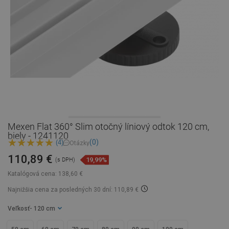
Mexen Flat 360° Slim otočný líniový odtok 120 cm,
biely - 1241120
(0)
(4)
Otázky
110,89 €
19,99%
(s DPH)
Katalógová cena:
138,60 €
Najnižšia cena za posledných 30 dní: 110,89 €
Veľkosť
- 120 cm