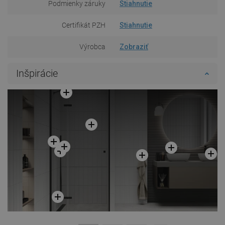
Podmienky záruky
Stiahnutie
Certifikát PZH
Stiahnutie
Výrobca
Zobraziť
Inšpirácie