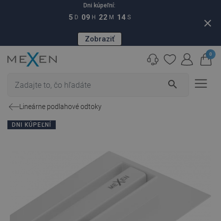
Dni kúpeľní:
5
09
22
13
D
H
M
S
close
Zobraziť
0
search
Lineárne podlahové odtoky
DNI KÚPEĽNÍ