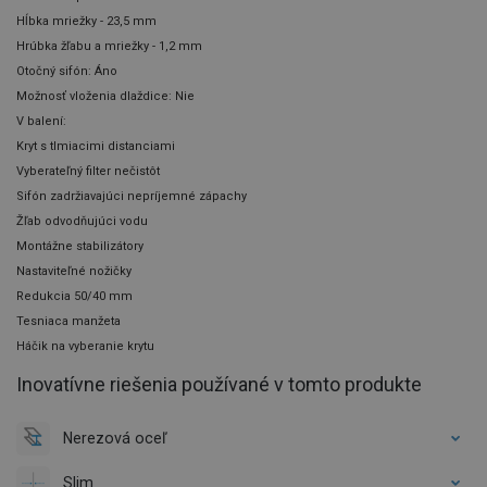
Hĺbka mriežky - 23,5 mm
Hrúbka žľabu a mriežky - 1,2 mm
Otočný sifón: Áno
Možnosť vloženia dlaždice: Nie
V balení:
Kryt s tlmiacimi distanciami
Vyberateľný filter nečistôt
Sifón zadržiavajúci nepríjemné zápachy
Žľab odvodňujúci vodu
Montážne stabilizátory
Nastaviteľné nožičky
Redukcia 50/40 mm
Tesniaca manžeta
Háčik na vyberanie krytu
Inovatívne riešenia používané v tomto produkte
Nerezová oceľ
Slim