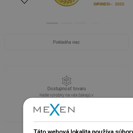
Pokladňa viac
Dostupnosť tovaru
Naše výrobky na vás čakajú v
modernom sklade.Vždy pripravený na
prepravu!
Táto webová lokalita používa súbor