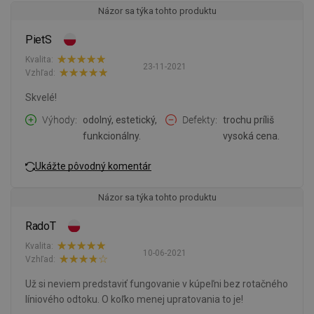
Názor sa týka tohto produktu
PietS
Kvalita:
23-11-2021
Vzhľad:
Skvelé!
Výhody
odolný, estetický,
Defekty
trochu príliš
funkcionálny.
vysoká cena.
Ukážte pôvodný komentár
Názor sa týka tohto produktu
RadoT
Kvalita:
10-06-2021
Vzhľad:
Už si neviem predstaviť fungovanie v kúpeľni bez rotačného
líniového odtoku. O koľko menej upratovania to je!