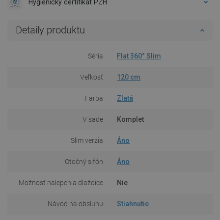
Hygienický certifikát PZH
Detaily produktu
Séria
Flat 360° Slim
Veľkosť
120 cm
Farba
Zlatá
V sade
Komplet
Slim verzia
Áno
Otočný sifón
Áno
Možnosť nalepenia dlaždice
Nie
Návod na obsluhu
Stiahnutie