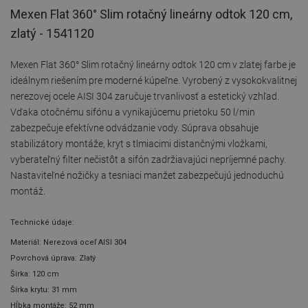
Mexen Flat 360° Slim rotačný lineárny odtok 120 cm,
zlatý - 1541120
Mexen Flat 360° Slim rotačný lineárny odtok 120 cm v zlatej farbe je
ideálnym riešením pre moderné kúpeľne. Vyrobený z vysokokvalitnej
nerezovej ocele AISI 304 zaručuje trvanlivosť a estetický vzhľad.
Vďaka otočnému sifónu a vynikajúcemu prietoku 50 l/min
zabezpečuje efektívne odvádzanie vody. Súprava obsahuje
stabilizátory montáže, kryt s tlmiacimi distančnými vložkami,
vyberateľný filter nečistôt a sifón zadržiavajúci nepríjemné pachy.
Nastaviteľné nožičky a tesniaci manžet zabezpečujú jednoduchú
montáž.
Technické údaje:
Materiál: Nerezová oceľ AISI 304
Povrchová úprava: Zlatý
Šírka: 120 cm
Šírka krytu: 31 mm
Hĺbka montáže: 52 mm