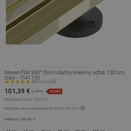
Mexen Flat 360° Slim rotačný lineárny odtok 120 cm,
zlatý - 1541120
(0)
(4)
Otázky
101,39 €
19,98%
(s DPH)
Katalógová cena:
126,70 €
Najnižšia cena za posledných 30 dní: 101,39 €
Veľkosť
- 120 cm