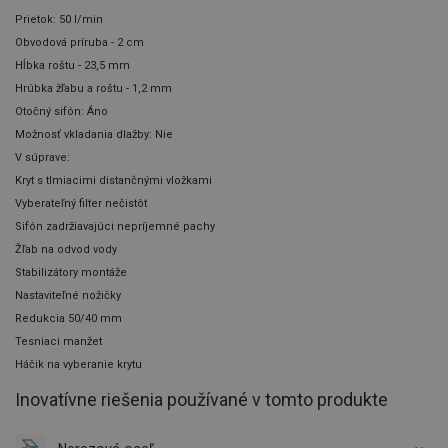
Prietok: 50 l/min
Obvodová príruba - 2 cm
Hĺbka roštu - 23,5 mm
Hrúbka žľabu a roštu - 1,2 mm
Otočný sifón: Áno
Možnosť vkladania dlažby: Nie
V súprave:
Kryt s tlmiacimi distančnými vložkami
Vyberateľný filter nečistôt
Sifón zadržiavajúci nepríjemné pachy
Žľab na odvod vody
Stabilizátory montáže
Nastaviteľné nožičky
Redukcia 50/40 mm
Tesniaci manžet
Háčik na vyberanie krytu
Inovatívne riešenia používané v tomto produkte