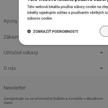
Táto webová lokalita používa súbory cookie na zle
lokality vyjadrujete súhlas s používaním všetkých 
súborov cookie.
Dowiedz się więcej
Rýchly kontakt

ZOBRAZIŤ PODROBNOSTI
Zákaznícky servis

Užitočné odkazy

O nás

Newsletter
Zaregistrujte sa na informačný bulletin a zostaňte v aktuálnom
stave.