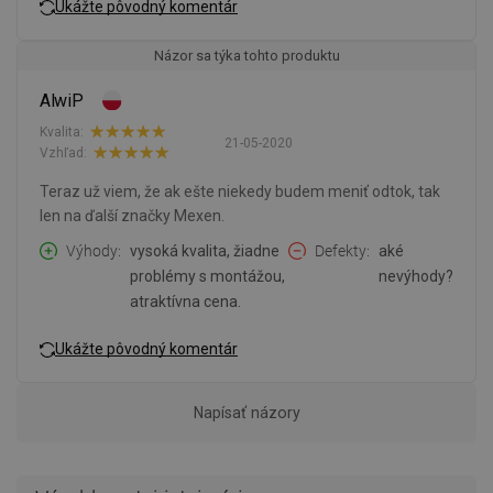
Ukážte pôvodný komentár
Názor sa týka tohto produktu
AlwiP
Kvalita:
21-05-2020
Vzhľad:
Teraz už viem, že ak ešte niekedy budem meniť odtok, tak
len na ďalší značky Mexen.
Výhody
vysoká kvalita, žiadne
Defekty
aké
problémy s montážou,
nevýhody?
atraktívna cena.
Ukážte pôvodný komentár
Napísať názory