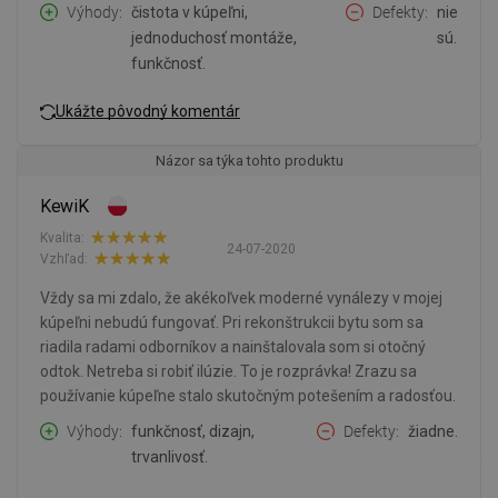
Výhody
čistota v kúpeľni,
Defekty
nie
jednoduchosť montáže,
sú.
funkčnosť.
Ukážte pôvodný komentár
Názor sa týka tohto produktu
KewiK
Kvalita:
24-07-2020
Vzhľad:
Vždy sa mi zdalo, že akékoľvek moderné vynálezy v mojej
kúpeľni nebudú fungovať. Pri rekonštrukcii bytu som sa
riadila radami odborníkov a nainštalovala som si otočný
odtok. Netreba si robiť ilúzie. To je rozprávka! Zrazu sa
používanie kúpeľne stalo skutočným potešením a radosťou.
Výhody
funkčnosť, dizajn,
Defekty
žiadne.
trvanlivosť.