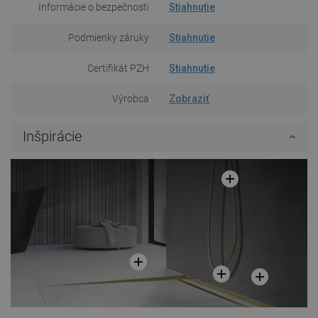
Informácie o bezpečnosti
Stiahnutie
Podmienky záruky
Stiahnutie
Certifikát PZH
Stiahnutie
Výrobca
Zobraziť
Inšpirácie