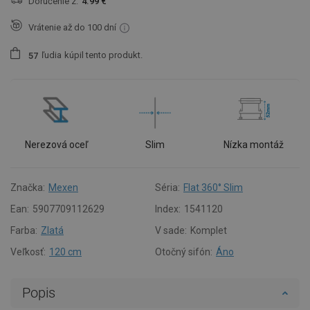
Doručenie z:
4.99 €
Vrátenie až do 100 dní
ľudia
kúpil tento produkt.
5
7
Nerezová oceľ
Slim
Nízka montáž
Značka:
Mexen
Séria:
Flat 360° Slim
Ean:
5907709112629
Index:
1541120
Farba:
Zlatá
V sade:
Komplet
Veľkosť:
120 cm
Otočný sifón:
Áno
Popis