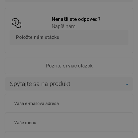
Porovnaj
favorite_border
Obľúbené
Porovnaj
favorite_border
Obľúbené
Nenašli ste odpoveď?
Napíš nám
Položte nám otázku
Pozrite si viac otázok
Spýtajte sa na produkt