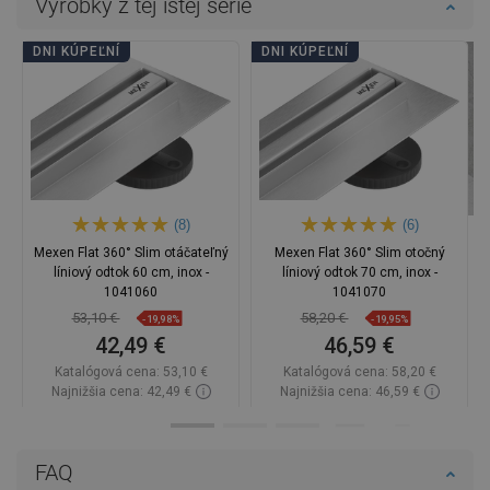
Výrobky z tej istej série
DNI KÚPEĽNÍ
DNI KÚPEĽNÍ
(8)
(6)
Mexen Flat 360° Slim otáčateľný
Mexen Flat 360° Slim otočný
líniový odtok 60 cm, inox -
líniový odtok 70 cm, inox -
1041060
1041070
53,10 €
58,20 €
-19,98%
-19,95%
42,49 €
46,59 €
Katalógová cena:
53,10 €
Katalógová cena:
58,20 €
Najnižšia cena: 42,49 €
Najnižšia cena: 46,59 €
Dostupnosť:
Na sklade
Dostupnosť:
Na sklade
Do košíka
Do košíka
FAQ