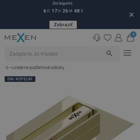
Dni kúpeľní:
6
17
26
47
D
H
M
S
close
Zobraziť
0
search
Lineárne podlahové odtoky
DNI KÚPEĽNÍ